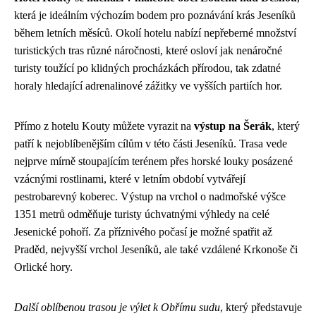
která je ideálním výchozím bodem pro poznávání krás Jeseníků
během letních měsíců. Okolí hotelu nabízí nepřeberné množství
turistických tras různé náročnosti, které osloví jak nenáročné
turisty toužící po klidných procházkách přírodou, tak zdatné
horaly hledající adrenalinové zážitky ve vyšších partiích hor.
Přímo z hotelu Kouty můžete vyrazit na
výstup na Šerák
, který
patří k nejoblíbenějším cílům v této části Jeseníků. Trasa vede
nejprve mírně stoupajícím terénem přes horské louky posázené
vzácnými rostlinami, které v letním období vytvářejí
pestrobarevný koberec. Výstup na vrchol o nadmořské výšce
1351 metrů odměňuje turisty úchvatnými výhledy na celé
Jesenické pohoří. Za příznivého počasí je možné spatřit až
Praděd, nejvyšší vrchol Jeseníků, ale také vzdálené Krkonoše či
Orlické hory.
Další oblíbenou trasou je výlet k Obřímu sudu
, který představuje