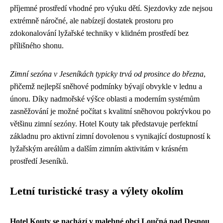
příjemné prostředí vhodné pro výuku dětí. Sjezdovky zde nejsou
extrémně náročné, ale nabízejí dostatek prostoru pro
zdokonalování lyžařské techniky v klidném prostředí bez
přílišného shonu.
Zimní sezóna v Jeseníkách typicky trvá od prosince do března
,
přičemž nejlepší sněhové podmínky bývají obvykle v lednu a
únoru. Díky nadmořské výšce oblasti a moderním systémům
zasněžování je možné počítat s kvalitní sněhovou pokrývkou po
většinu zimní sezóny. Hotel Kouty tak představuje perfektní
základnu pro aktivní zimní dovolenou s vynikající dostupností k
lyžařským areálům a dalším zimním aktivitám v krásném
prostředí Jeseníků.
Letní turistické trasy a výlety okolím
Hotel Kouty se nachází v malebné obci Loučná nad Desnou
,