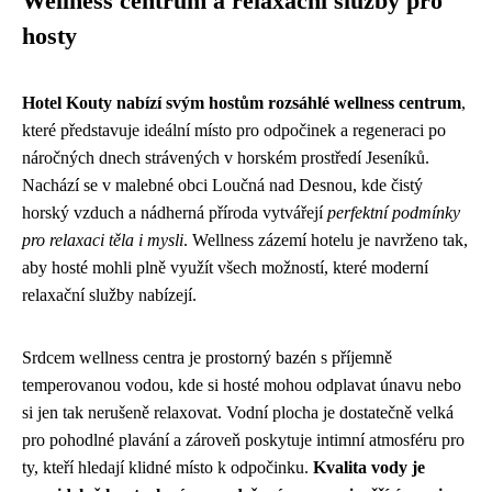
Wellness centrum a relaxační služby pro
hosty
Hotel Kouty nabízí svým hostům rozsáhlé wellness centrum
,
které představuje ideální místo pro odpočinek a regeneraci po
náročných dnech strávených v horském prostředí Jeseníků.
Nachází se v malebné obci Loučná nad Desnou, kde čistý
horský vzduch a nádherná příroda vytvářejí
perfektní podmínky
pro relaxaci těla i mysli
. Wellness zázemí hotelu je navrženo tak,
aby hosté mohli plně využít všech možností, které moderní
relaxační služby nabízejí.
Srdcem wellness centra je prostorný bazén s příjemně
temperovanou vodou, kde si hosté mohou odplavat únavu nebo
si jen tak nerušeně relaxovat. Vodní plocha je dostatečně velká
pro pohodlné plavání a zároveň poskytuje intimní atmosféru pro
ty, kteří hledají klidné místo k odpočinku.
Kvalita vody je