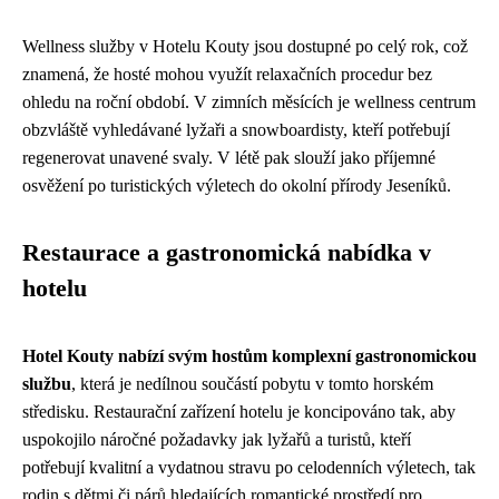
Wellness služby v Hotelu Kouty jsou dostupné po celý rok, což
znamená, že hosté mohou využít relaxačních procedur bez
ohledu na roční období. V zimních měsících je wellness centrum
obzvláště vyhledávané lyžaři a snowboardisty, kteří potřebují
regenerovat unavené svaly. V létě pak slouží jako příjemné
osvěžení po turistických výletech do okolní přírody Jeseníků.
Restaurace a gastronomická nabídka v
hotelu
Hotel Kouty nabízí svým hostům komplexní gastronomickou
službu
, která je nedílnou součástí pobytu v tomto horském
středisku. Restaurační zařízení hotelu je koncipováno tak, aby
uspokojilo náročné požadavky jak lyžařů a turistů, kteří
potřebují kvalitní a vydatnou stravu po celodenních výletech, tak
rodin s dětmi či párů hledajících romantické prostředí pro