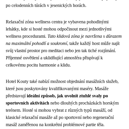
po celodenních túrách v jesenických horách.
Relaxační zóna wellness centra je vybavena pohodlnými
lehátky, kde si hosté mohou odpočinout mezi jednotlivými
wellness procedurami.
Tato klidová zóna je navržena s důrazem
na maximální pohodlí a soukromí
, takže každý host může najít
svůj vlastní prostor pro meditaci nebo jen tak tiché rozjímání.
Příjemné osvětlení a uklidňující atmosféra přispívají k
celkovému pocitu harmonie a klidu.
Hotel Kouty také nabízí možnost objednání masážních služeb,
které jsou poskytovány kvalifikovanými maséry. Masáže
představují
ideální způsob, jak uvolnit ztuhlé svaly po
sportovních aktivitách
nebo dlouhých procházkách horským
terénem. Hosté si mohou vybrat z různých typů masáží, od
klasické relaxační masáže až po sportovní nebo regenerační
masáž zaměřenou na konkrétní problémové partie těla.