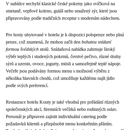
V nabídce nechybí klasické české pokrmy jako svíčková na
smetaně, vepřové koleno, guláš nebo smažený sýr, které jsou
připravovány podle tradičních receptur s moderním nádechem.
Pro hosty ubytované v hotelu je k dispozici polopenze nebo plná
penze, což znamená, že mohou začít den
bohatou snídaní
formou švédských stolů
. Snídaňová nabídka zahrnuje široký
výběr teplých i studených pokrmů, čerstvé pečivo, různé druhy
sýrů a uzenin, ovoce, jogurty, müsli a samozřejmě teplé nápoje.
Večeře jsou podávány formou menu s možností výběru z
několika hlavních chodů, což umožňuje každému najít jídlo
podle svých preferencí.
Restaurace hotelu Kouty je také vhodná pro pořádání různých
společenských akcí, firemních večírků nebo rodinných oslav.
Personál je připraven zajistit individuální catering podle
požadavků klientů a přizpůsobit menu konkrétním přáním.