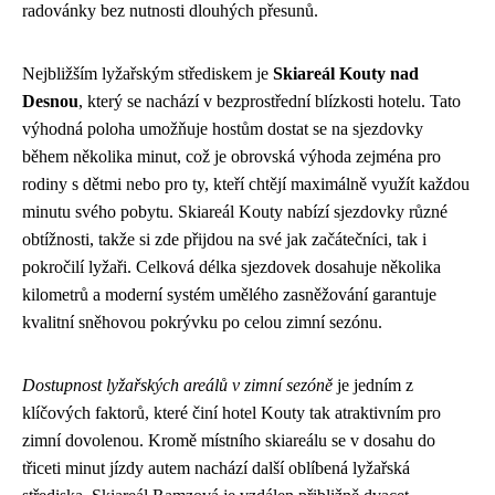
radovánky bez nutnosti dlouhých přesunů.
Nejbližším lyžařským střediskem je
Skiareál Kouty nad
Desnou
, který se nachází v bezprostřední blízkosti hotelu. Tato
výhodná poloha umožňuje hostům dostat se na sjezdovky
během několika minut, což je obrovská výhoda zejména pro
rodiny s dětmi nebo pro ty, kteří chtějí maximálně využít každou
minutu svého pobytu. Skiareál Kouty nabízí sjezdovky různé
obtížnosti, takže si zde přijdou na své jak začátečníci, tak i
pokročilí lyžaři. Celková délka sjezdovek dosahuje několika
kilometrů a moderní systém umělého zasněžování garantuje
kvalitní sněhovou pokrývku po celou zimní sezónu.
Dostupnost lyžařských areálů v zimní sezóně
je jedním z
klíčových faktorů, které činí hotel Kouty tak atraktivním pro
zimní dovolenou. Kromě místního skiareálu se v dosahu do
třiceti minut jízdy autem nachází další oblíbená lyžařská