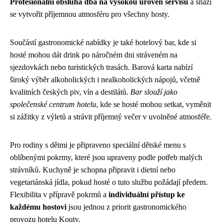
Profesionální obsluha dbá na vysokou úroveň servisu
a snaží
se vytvořit příjemnou atmosféru pro všechny hosty.
Součástí gastronomické nabídky je také hotelový bar, kde si
hosté mohou dát drink po náročném dni stráveném na
sjezdovkách nebo turistických trasách. Barová karta nabízí
široký výběr alkoholických i nealkoholických nápojů, včetně
kvalitních českých piv, vín a destilátů.
Bar slouží jako
společenské centrum hotelu
, kde se hosté mohou setkat, vyměnit
si zážitky z výletů a strávit příjemný večer v uvolněné atmosféře.
Pro rodiny s dětmi je připraveno speciální dětské menu s
oblíbenými pokrmy, které jsou upraveny podle potřeb malých
strávníků. Kuchyně je schopna připravit i dietní nebo
vegetariánská jídla, pokud hosté o tuto službu požádají předem.
Flexibilita v přípravě pokrmů a
individuální přístup ke
každému hostovi
jsou jednou z priorit gastronomického
provozu hotelu Kouty.