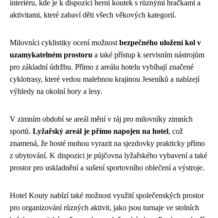
interiéru, kde je k dispozici herní koutek s různými hračkami a
aktivitami, které zabaví děti všech věkových kategorií.
Milovníci cyklistiky ocení možnost
bezpečného uložení kol v
uzamykatelném prostoru
a také přístup k servisním nástrojům
pro základní údržbu. Přímo z areálu hotelu vybíhají značené
cyklotrasy, které vedou malebnou krajinou Jeseníků a nabízejí
výhledy na okolní hory a lesy.
V zimním období se areál mění v ráj pro milovníky zimních
sportů.
Lyžařský areál je přímo napojen na hotel
, což
znamená, že hosté mohou vyrazit na sjezdovky prakticky přímo
z ubytování. K dispozici je půjčovna lyžařského vybavení a také
prostor pro uskladnění a sušení sportovního oblečení a výstroje.
Hotel Kouty nabízí také možnost využití společenských prostor
pro organizování různých aktivit, jako jsou turnaje ve stolních