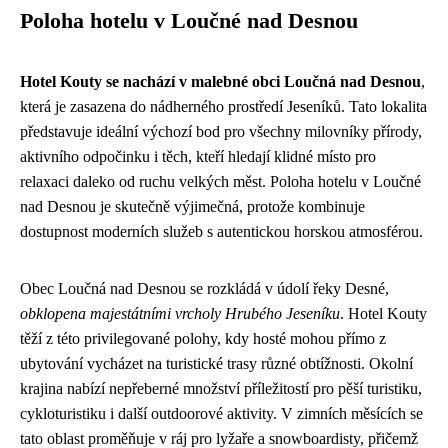
Poloha hotelu v Loučné nad Desnou
Hotel Kouty se nachází v malebné obci Loučná nad Desnou
,
která je zasazena do nádherného prostředí Jeseníků. Tato lokalita
představuje ideální výchozí bod pro všechny milovníky přírody,
aktivního odpočinku i těch, kteří hledají klidné místo pro
relaxaci daleko od ruchu velkých měst. Poloha hotelu v Loučné
nad Desnou je skutečně výjimečná, protože kombinuje
dostupnost moderních služeb s autentickou horskou atmosférou.
Obec Loučná nad Desnou se rozkládá v údolí řeky Desné,
obklopena majestátními vrcholy Hrubého Jeseníku
. Hotel Kouty
těží z této privilegované polohy, kdy hosté mohou přímo z
ubytování vycházet na turistické trasy různé obtížnosti. Okolní
krajina nabízí nepřeberné množství příležitostí pro pěší turistiku,
cykloturistiku i další outdoorové aktivity. V zimních měsících se
tato oblast proměňuje v ráj pro lyžaře a snowboardisty, přičemž