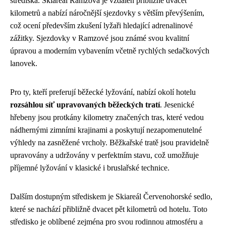
střediska. Skiareál Ramzová je vzdálen přibližně dvacet
kilometrů a nabízí náročnější sjezdovky s větším převýšením,
což ocení především zkušení lyžaři hledající adrenalinové
zážitky. Sjezdovky v Ramzové jsou známé svou kvalitní
úpravou a moderním vybavením včetně rychlých sedačkových
lanovek.
Pro ty, kteří preferují běžecké lyžování, nabízí okolí hotelu
rozsáhlou síť upravovaných běžeckých tratí
. Jesenické
hřebeny jsou protkány kilometry značených tras, které vedou
nádhernými zimními krajinami a poskytují nezapomenutelné
výhledy na zasněžené vrcholy. Běžkařské tratě jsou pravidelně
upravovány a udržovány v perfektním stavu, což umožňuje
příjemné lyžování v klasické i bruslařské technice.
Dalším dostupným střediskem je Skiareál Červenohorské sedlo,
které se nachází přibližně dvacet pět kilometrů od hotelu. Toto
středisko je oblíbené zejména pro svou rodinnou atmosféru a