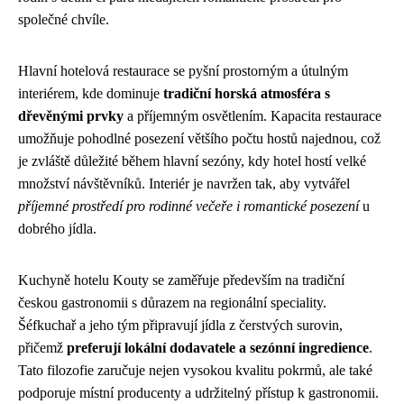
společné chvíle.
Hlavní hotelová restaurace se pyšní prostorným a útulným
interiérem, kde dominuje
tradiční horská atmosféra s
dřevěnými prvky
a příjemným osvětlením. Kapacita restaurace
umožňuje pohodlné posezení většího počtu hostů najednou, což
je zvláště důležité během hlavní sezóny, kdy hotel hostí velké
množství návštěvníků. Interiér je navržen tak, aby vytvářel
příjemné prostředí pro rodinné večeře i romantické posezení
u
dobrého jídla.
Kuchyně hotelu Kouty se zaměřuje především na tradiční
českou gastronomii s důrazem na regionální speciality.
Šéfkuchař a jeho tým připravují jídla z čerstvých surovin,
přičemž
preferují lokální dodavatele a sezónní ingredience
.
Tato filozofie zaručuje nejen vysokou kvalitu pokrmů, ale také
podporuje místní producenty a udržitelný přístup k gastronomii.