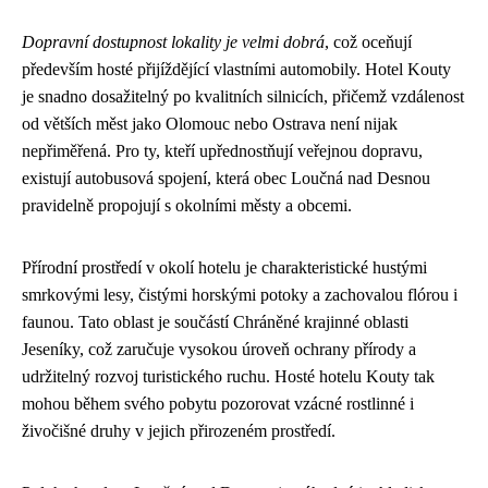
Dopravní dostupnost lokality je velmi dobrá
, což oceňují
především hosté přijíždějící vlastními automobily. Hotel Kouty
je snadno dosažitelný po kvalitních silnicích, přičemž vzdálenost
od větších měst jako Olomouc nebo Ostrava není nijak
nepřiměřená. Pro ty, kteří upřednostňují veřejnou dopravu,
existují autobusová spojení, která obec Loučná nad Desnou
pravidelně propojují s okolními městy a obcemi.
Přírodní prostředí v okolí hotelu je charakteristické hustými
smrkovými lesy, čistými horskými potoky a zachovalou flórou i
faunou. Tato oblast je součástí Chráněné krajinné oblasti
Jeseníky, což zaručuje vysokou úroveň ochrany přírody a
udržitelný rozvoj turistického ruchu. Hosté hotelu Kouty tak
mohou během svého pobytu pozorovat vzácné rostlinné i
živočišné druhy v jejich přirozeném prostředí.