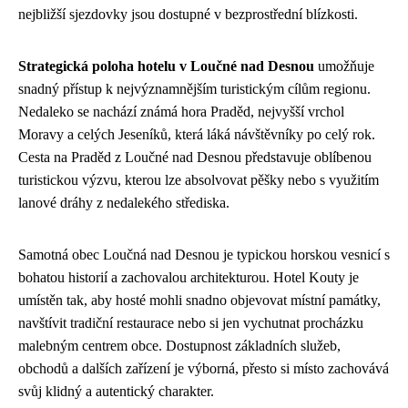
nejbližší sjezdovky jsou dostupné v bezprostřední blízkosti.
Strategická poloha hotelu v Loučné nad Desnou
umožňuje
snadný přístup k nejvýznamnějším turistickým cílům regionu.
Nedaleko se nachází známá hora Praděd, nejvyšší vrchol
Moravy a celých Jeseníků, která láká návštěvníky po celý rok.
Cesta na Praděd z Loučné nad Desnou představuje oblíbenou
turistickou výzvu, kterou lze absolvovat pěšky nebo s využitím
lanové dráhy z nedalekého střediska.
Samotná obec Loučná nad Desnou je typickou horskou vesnicí s
bohatou historií a zachovalou architekturou. Hotel Kouty je
umístěn tak, aby hosté mohli snadno objevovat místní památky,
navštívit tradiční restaurace nebo si jen vychutnat procházku
malebným centrem obce. Dostupnost základních služeb,
obchodů a dalších zařízení je výborná, přesto si místo zachovává
svůj klidný a autentický charakter.