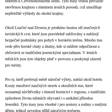
směrem k Červenohorskému sedlu. Tyto trasy vedou převážně
otevřenou krajinou s minimem lesních porostů, což umožňuje
nepřetržité výhledy do okolní krajiny.
Okolí Loučné nad Desnou je protkáno hustou sítí značených
turistických cest
, které jsou pravidelně udržovány a nabízejí
bezpečné podmínky pro pohyb v horském terénu. Mnoho tras
vede přes horské chaty a útulny, kde si můžete odpočinout a
občerstvit se tradičními jesenickými specialitami. V letních
měsících jsou tyto objekty plně v provozu a poskytují zázemí
pro turisty.
Pro ty, kteří preferují méně náročné výlety, nabízí okolí hotelu
Kouty množství naučných stezek a okružních tras, které
seznamují návštěvníky s historií hornictví v regionu, s tradičním
způsobem života místních obyvatel i s unikátní přírodou
Jeseníků. Tyto trasy jsou vhodné i pro seniory a rodiny s malými
dětmi, jelikož nevedou příliš náročným terénem.