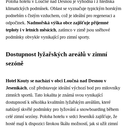
Poloha hotelu v Loučné nad Desnou je výhodná i z hlediska
klimatických podmínek. Oblast se vyznačuje typickým horským
podnebím s čistým vzduchem, což je ideální pro regeneraci a
odpočinek.
Nadmořská výška obce zajišťuje příjemné
teploty i v letních měsících
, zatímco v zimě jsou sněhové
podmínky obvykle vynikající pro zimní sporty.
Dostupnost lyžařských areálů v zimní
sezóně
Hotel Kouty se nachází v obci Loučná nad Desnou v
Jeseníkách
, což představuje ideální výchozí bod pro milovníky
zimních sportů. Tato lokalita je známá svou vynikající
dostupností k několika kvalitním lyžařským areálům, které
nabízejí skvělé podmínky pro lyžování a snowboarding během
celé zimní sezóny. Poloha hotelu v srdci Jeseníků zajišťuje, že
hosté mají k dispozici širokou škálu možností, jak si užít zimní