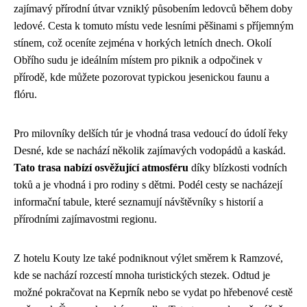
zajímavý přírodní útvar vzniklý působením ledovců během doby
ledové. Cesta k tomuto místu vede lesními pěšinami s příjemným
stínem, což oceníte zejména v horkých letních dnech. Okolí
Obřího sudu je ideálním místem pro piknik a odpočinek v
přírodě, kde můžete pozorovat typickou jesenickou faunu a
flóru.
Pro milovníky delších túr je vhodná trasa vedoucí do údolí řeky
Desné, kde se nachází několik zajímavých vodopádů a kaskád.
Tato trasa nabízí osvěžující atmosféru
díky blízkosti vodních
toků a je vhodná i pro rodiny s dětmi. Podél cesty se nacházejí
informační tabule, které seznamují návštěvníky s historií a
přírodními zajímavostmi regionu.
Z hotelu Kouty lze také podniknout výlet směrem k Ramzové,
kde se nachází rozcestí mnoha turistických stezek. Odtud je
možné pokračovat na Keprník nebo se vydat po hřebenové cestě