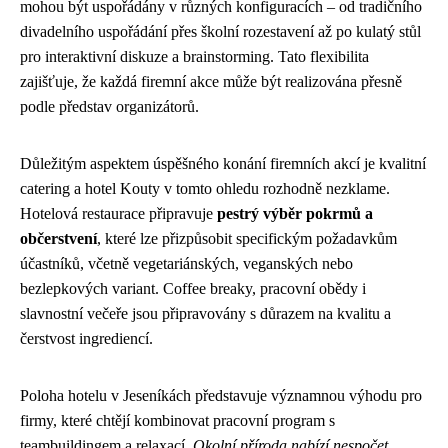
mohou být uspořádány v různých konfiguracích – od tradičního
divadelního uspořádání přes školní rozestavení až po kulatý stůl
pro interaktivní diskuze a brainstorming. Tato flexibilita
zajišťuje, že každá firemní akce může být realizována přesně
podle představ organizátorů.
Důležitým aspektem úspěšného konání firemních akcí je kvalitní
catering a hotel Kouty v tomto ohledu rozhodně nezklame.
Hotelová restaurace připravuje
pestrý výběr pokrmů a
občerstvení
, které lze přizpůsobit specifickým požadavkům
účastníků, včetně vegetariánských, veganských nebo
bezlepkových variant. Coffee breaky, pracovní obědy i
slavnostní večeře jsou připravovány s důrazem na kvalitu a
čerstvost ingrediencí.
Poloha hotelu v Jeseníkách představuje významnou výhodu pro
firmy, které chtějí kombinovat pracovní program s
teambuildingem a relaxací.
Okolní příroda nabízí nespočet