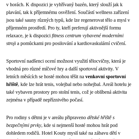
v horách. K dispozici je vyhřívaný bazén, který slouží jak k
plavání, tak k příjemnému osvěžení. Součástí wellness zařízení
jsou také sauny různých typů, kde lze regenerovat tělo a mysl v
příjemném prostředí. Pro ty, kteří preferují aktivnější formu
relaxace, je k dispozici
fitness centrum vybavené moderními
stroji
a pomůckami pro posilování a kardiovaskulární cvičení.
Sportovní nadšenci ocení možnost využití tělocvičny, která je
vhodná pro různé míčové hry a další sportovní aktivity. V
letních měsících se hosté mohou těšit na
venkovní sportovní
hřiště
, kde lze hrát tenis, volejbal nebo nohejbal. Areál hotelu je
také vybaven prostory pro stolní tenis, což je oblíbená aktivita
zejména v případě nepříznivého počasí.
Pro rodiny s dětmi je v areálu připraveno
dětské hřiště s
bezpečnými prvky
, kde si nejmenší hosté mohou hrát pod
dohledem rodičů. Hotel Kouty myslí také na zábavu dětí v