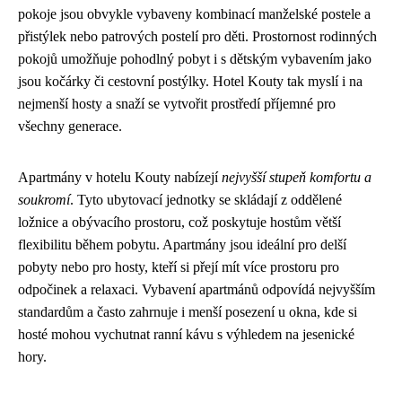
pokoje jsou obvykle vybaveny kombinací manželské postele a
přistýlek nebo patrových postelí pro děti. Prostornost rodinných
pokojů umožňuje pohodlný pobyt i s dětským vybavením jako
jsou kočárky či cestovní postýlky. Hotel Kouty tak myslí i na
nejmenší hosty a snaží se vytvořit prostředí příjemné pro
všechny generace.
Apartmány v hotelu Kouty nabízejí
nejvyšší stupeň komfortu a
soukromí
. Tyto ubytovací jednotky se skládají z oddělené
ložnice a obývacího prostoru, což poskytuje hostům větší
flexibilitu během pobytu. Apartmány jsou ideální pro delší
pobyty nebo pro hosty, kteří si přejí mít více prostoru pro
odpočinek a relaxaci. Vybavení apartmánů odpovídá nejvyšším
standardům a často zahrnuje i menší posezení u okna, kde si
hosté mohou vychutnat ranní kávu s výhledem na jesenické
hory.