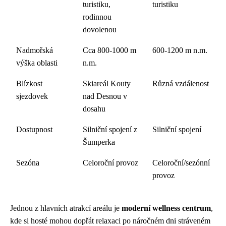
turistiku,
turistiku
rodinnou
dovolenou
Nadmořská
Cca 800-1000 m
600-1200 m n.m.
výška oblasti
n.m.
Blízkost
Skiareál Kouty
Různá vzdálenost
sjezdovek
nad Desnou v
dosahu
Dostupnost
Silniční spojení z
Silniční spojení
Šumperka
Sezóna
Celoroční provoz
Celoroční/sezónní
provoz
Jednou z hlavních atrakcí areálu je
moderní wellness centrum
,
kde si hosté mohou dopřát relaxaci po náročném dni stráveném