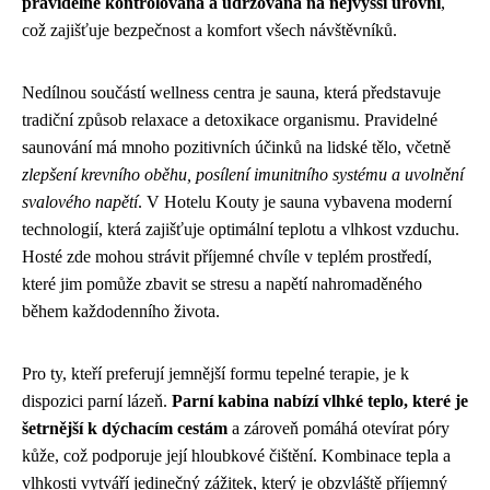
pravidelně kontrolována a udržována na nejvyšší úrovni
,
což zajišťuje bezpečnost a komfort všech návštěvníků.
Nedílnou součástí wellness centra je sauna, která představuje
tradiční způsob relaxace a detoxikace organismu. Pravidelné
saunování má mnoho pozitivních účinků na lidské tělo, včetně
zlepšení krevního oběhu, posílení imunitního systému a uvolnění
svalového napětí
. V Hotelu Kouty je sauna vybavena moderní
technologií, která zajišťuje optimální teplotu a vlhkost vzduchu.
Hosté zde mohou strávit příjemné chvíle v teplém prostředí,
které jim pomůže zbavit se stresu a napětí nahromaděného
během každodenního života.
Pro ty, kteří preferují jemnější formu tepelné terapie, je k
dispozici parní lázeň.
Parní kabina nabízí vlhké teplo, které je
šetrnější k dýchacím cestám
a zároveň pomáhá otevírat póry
kůže, což podporuje její hloubkové čištění. Kombinace tepla a
vlhkosti vytváří jedinečný zážitek, který je obzvláště příjemný