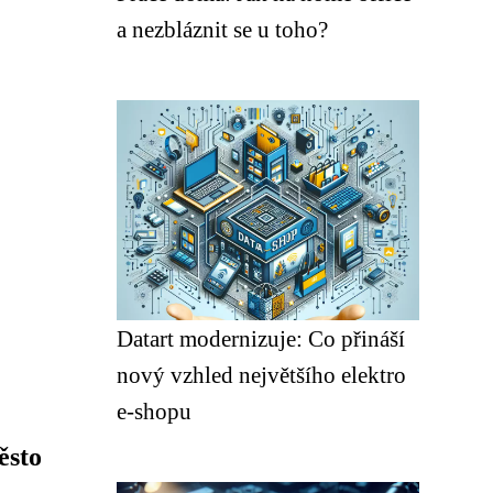
a nezbláznit se u toho?
Datart modernizuje: Co přináší
nový vzhled největšího elektro
e-shopu
ěsto