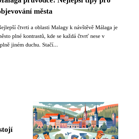
Málaga průvodce: Nejlepší tipy pro
objevování města
ejlepší čtvrti a oblasti Malagy k návštěvě Málaga je
ěsto plné kontrastů, kde se každá čtvrť nese v
plně jiném duchu. Stačí...
stojí