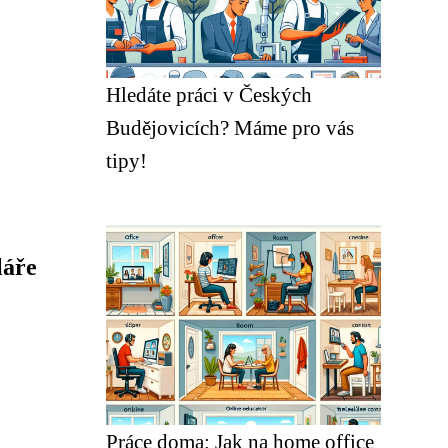
Hledáte práci v Českých
Budějovicích? Máme pro vás
tipy!
láře
Práce doma: Jak na home office