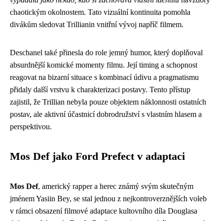
chaotickým okolnostem. Tato vizuální kontinuita pomohla
divákům sledovat Trillianin vnitřní vývoj napříč filmem.
Deschanel také přinesla do role jemný humor, který doplňoval
absurdnější komické momenty filmu. Její timing a schopnost
reagovat na bizarní situace s kombinací údivu a pragmatismu
přidaly další vrstvu k charakterizaci postavy. Tento přístup
zajistil, že Trillian nebyla pouze objektem náklonnosti ostatních
postav, ale aktivní účastnicí dobrodružství s vlastním hlasem a
perspektivou.
Mos Def jako Ford Prefect v adaptaci
Mos Def
, americký rapper a herec známý svým skutečným
jménem Yasiin Bey, se stal jednou z nejkontroverznějších voleb
v rámci obsazení filmové adaptace kultovního díla Douglasa