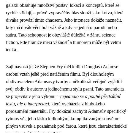
galaxii obsahuje množství postav, lokací a konceptů, které se
rychle střídají, a právě vypravěčův hlas slouží jako kotva, která
diváka provází tímto chaosem. Jeho intonace dokáže naznačit,
kdy má divák věci brát vážně a kdy se jedná o parodii nebo
satiru. Tato schopnost je obzvláště důležitá v žánru science
fiction, kde hranice mezi vážností a humorem může být velmi
tenká.
Zajímavostí je, že Stephen Fry měl k dílu Douglasa Adamse
osobní vztah ještě před natáčením filmu. Byl dlouholetým
obdivovatelem Adamsovy tvorby a několikrát veřejně vyjádřil
svůj obdiv k autorovu jedinečnému stylu psaní. Tato autenticita
se projevila v jeho výkonu –
nejednalo se o pouhé předčítání
textu, ale o interpretaci
, která vycházela z hlubokého
porozumění materiálu. Fry dokázal zachytit Adamsův specifický
rytmus vět, jeho lásku k dlouhým, komplikovaným souvětím
plným vsuvek a poznámek pod čarou, které jsou charakteristické