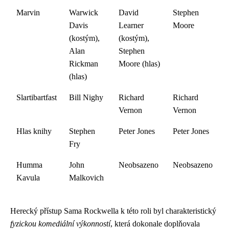
Marvin
Warwick
David
Stephen
Davis
Learner
Moore
(kostým),
(kostým),
Alan
Stephen
Rickman
Moore (hlas)
(hlas)
Slartibartfast
Bill Nighy
Richard
Richard
Vernon
Vernon
Hlas knihy
Stephen
Peter Jones
Peter Jones
Fry
Humma
John
Neobsazeno
Neobsazeno
Kavula
Malkovich
Herecký přístup Sama Rockwella k této roli byl charakteristický
fyzickou komediální výkonností
, která dokonale doplňovala