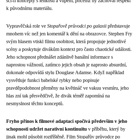
sci-fi koncepty s lehkostí a vtipem, přičemž by zachoval respekt
k původnímu materiálu.
Vypravěčská role ve
Stopařově průvodci po galaxii
představuje
mnohem víc než jen komentář k dění na obrazovce. Stephen Fry
svým hlasem vtiskl filmu osobitost, která propojuje jednotlivé
scény a poskytuje divákům kontext pro často chaotické události.
Jeho schopnost přednášet zdánlivě banální informace s
naprostou vážností, zatímco jejich obsah je naprosto absurdní,
dokonale odpovídá stylu Douglase Adamse. Když například
vysvětluje funkci babelské rybky nebo popisuje
pravděpodobnost přeměny na květináč ve vakuu vesmíru, jeho
hlas zní tak přesvědčivě, že divák téměř zapomíná na
nesmyslnost těchto konceptů.
Fryho přínos k filmové adaptaci spočívá především v jeho
schopnosti udržet narativní kontinuitu
v příběhu, který by
jinak mohl působit roztříštěně. Film Stopařův průvodce po