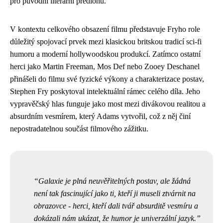
pro původní literární předlohu.
V kontextu celkového obsazení filmu představuje Fryho role
důležitý spojovací prvek mezi klasickou britskou tradicí sci-fi
humoru a moderní hollywoodskou produkcí. Zatímco ostatní
herci jako Martin Freeman, Mos Def nebo Zooey Deschanel
přinášeli do filmu své fyzické výkony a charakterizace postav,
Stephen Fry poskytoval intelektuální rámec celého díla. Jeho
vypravěčský hlas funguje jako most mezi divákovou realitou a
absurdním vesmírem, který Adams vytvořil, což z něj činí
nepostradatelnou součást filmového zážitku.
Galaxie je plná neuvěřitelných postav, ale žádná
není tak fascinující jako ti, kteří ji museli ztvárnit na
obrazovce - herci, kteří dali tvář absurditě vesmíru a
dokázali nám ukázat, že humor je univerzální jazyk.