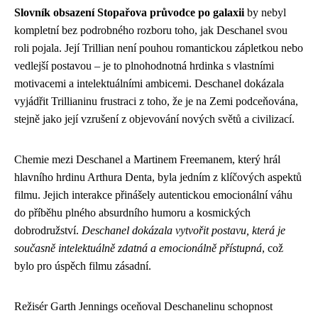
Slovník obsazení Stopařova průvodce po galaxii
by nebyl
kompletní bez podrobného rozboru toho, jak Deschanel svou
roli pojala. Její Trillian není pouhou romantickou zápletkou nebo
vedlejší postavou – je to plnohodnotná hrdinka s vlastními
motivacemi a intelektuálními ambicemi. Deschanel dokázala
vyjádřit Trillianinu frustraci z toho, že je na Zemi podceňována,
stejně jako její vzrušení z objevování nových světů a civilizací.
Chemie mezi Deschanel a Martinem Freemanem, který hrál
hlavního hrdinu Arthura Denta, byla jedním z klíčových aspektů
filmu. Jejich interakce přinášely autentickou emocionální váhu
do příběhu plného absurdního humoru a kosmických
dobrodružství.
Deschanel dokázala vytvořit postavu, která je
současně intelektuálně zdatná a emocionálně přístupná
, což
bylo pro úspěch filmu zásadní.
Režisér Garth Jennings oceňoval Deschanelinu schopnost