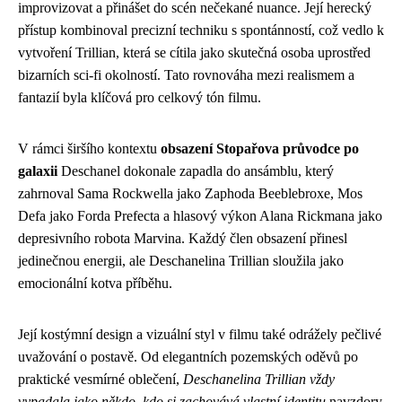
improvizovat a přinášet do scén nečekané nuance. Její herecký
přístup kombinoval precizní techniku s spontánností, což vedlo k
vytvoření Trillian, která se cítila jako skutečná osoba uprostřed
bizarních sci-fi okolností. Tato rovnováha mezi realismem a
fantazií byla klíčová pro celkový tón filmu.
V rámci širšího kontextu
obsazení Stopařova průvodce po
galaxii
Deschanel dokonale zapadla do ansámblu, který
zahrnoval Sama Rockwella jako Zaphoda Beeblebroxe, Mos
Defa jako Forda Prefecta a hlasový výkon Alana Rickmana jako
depresivního robota Marvina. Každý člen obsazení přinesl
jedinečnou energii, ale Deschanelina Trillian sloužila jako
emocionální kotva příběhu.
Její kostýmní design a vizuální styl v filmu také odrážely pečlivé
uvažování o postavě. Od elegantních pozemských oděvů po
praktické vesmírné oblečení,
Deschanelina Trillian vždy
vypadala jako někdo, kdo si zachovává vlastní identitu
navzdory