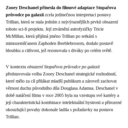
Zooey Deschanel přinesla do filmové adaptace Stopařova
průvodce po galaxii
zcela jedinečnou interpretaci postavy
Trillian, která se stala jedním z nejvýraznějších prvků obsazení
tohoto sci-fi projektu. Její ztvárnění astrofyzičky Tricie
McMillan, která přijímá jméno Trillian po setkání s
mimozemšťanem Zaphoden Beeblebroxem, dodalo postavě
hloubku a citlivost, jež rezonovala s diváky po celém světě.
V kontextu
obsazení Stopařova průvodce po galaxii
představovala volba Zooey Deschanel strategické rozhodnutí,
které mělo za cíl přilákat mladší publikum a zároveň zachovat
věrnost duchu původního díla Douglasa Adamsa. Deschanel v
době natáčení filmu v roce 2005 byla na vzestupu své kariéry a
její charakteristická kombinace intelektuální bystrosti a přirozené
okouzlující povahy dokonale ladila s požadavky na postavu
Trillian.