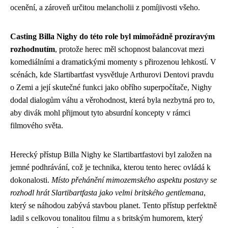
ocenění, a zároveň určitou melancholii z pomíjivosti všeho.
Casting Billa Nighy do této role byl mimořádně prozíravým
rozhodnutím
, protože herec měl schopnost balancovat mezi
komediálními a dramatickými momenty s přirozenou lehkostí. V
scénách, kde Slartibartfast vysvětluje Arthurovi Dentovi pravdu
o Zemi a její skutečné funkci jako obřího superpočítače, Nighy
dodal dialogům váhu a věrohodnost, která byla nezbytná pro to,
aby divák mohl přijmout tyto absurdní koncepty v rámci
filmového světa.
Herecký přístup Billa Nighy ke Slartibartfastovi byl založen na
jemné podhrávání, což je technika, kterou tento herec ovládá k
dokonalosti.
Místo přehánění mimozemského aspektu postavy se
rozhodl hrát Slartibartfasta jako velmi britského gentlemana
,
který se náhodou zabývá stavbou planet. Tento přístup perfektně
ladil s celkovou tonalitou filmu a s britským humorem, který