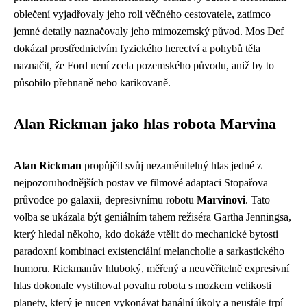
oblečení vyjadřovaly jeho roli věčného cestovatele, zatímco
jemné detaily naznačovaly jeho mimozemský původ. Mos Def
dokázal prostřednictvím fyzického herectví a pohybů těla
naznačit, že Ford není zcela pozemského původu, aniž by to
působilo přehnaně nebo karikovaně.
Alan Rickman jako hlas robota Marvina
Alan Rickman
propůjčil svůj nezaměnitelný hlas jedné z
nejpozoruhodnějších postav ve filmové adaptaci Stopařova
průvodce po galaxii, depresivnímu robotu
Marvinovi
. Tato
volba se ukázala být geniálním tahem režiséra Gartha Jenningsa,
který hledal někoho, kdo dokáže vtělit do mechanické bytosti
paradoxní kombinaci existenciální melancholie a sarkastického
humoru. Rickmanův hluboký, měřený a neuvěřitelně expresivní
hlas dokonale vystihoval povahu robota s mozkem velikosti
planety, který je nucen vykonávat banální úkoly a neustále trpí