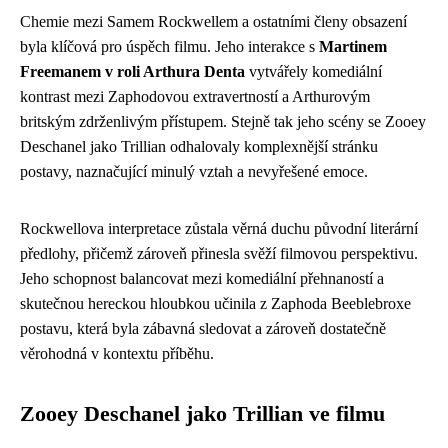
Chemie mezi Samem Rockwellem a ostatními členy obsazení
byla klíčová pro úspěch filmu. Jeho interakce s
Martinem
Freemanem v roli Arthura Denta
vytvářely komediální
kontrast mezi Zaphodovou extravertností a Arthurovým
britským zdrženlivým přístupem. Stejně tak jeho scény se Zooey
Deschanel jako Trillian odhalovaly komplexnější stránku
postavy, naznačující minulý vztah a nevyřešené emoce.
Rockwellova interpretace zůstala věrná duchu původní literární
předlohy, přičemž zároveň přinesla svěží filmovou perspektivu.
Jeho schopnost balancovat mezi komediální přehnaností a
skutečnou hereckou hloubkou učinila z Zaphoda Beeblebroxe
postavu, která byla zábavná sledovat a zároveň dostatečně
věrohodná v kontextu příběhu.
Zooey Deschanel jako Trillian ve filmu