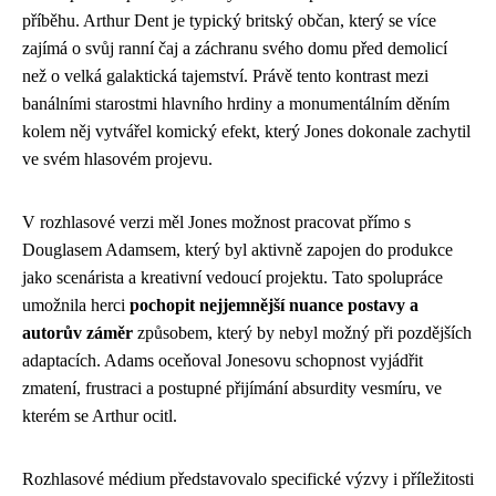
příběhu. Arthur Dent je typický britský občan, který se více
zajímá o svůj ranní čaj a záchranu svého domu před demolicí
než o velká galaktická tajemství. Právě tento kontrast mezi
banálními starostmi hlavního hrdiny a monumentálním děním
kolem něj vytvářel komický efekt, který Jones dokonale zachytil
ve svém hlasovém projevu.
V rozhlasové verzi měl Jones možnost pracovat přímo s
Douglasem Adamsem, který byl aktivně zapojen do produkce
jako scenárista a kreativní vedoucí projektu. Tato spolupráce
umožnila herci
pochopit nejjemnější nuance postavy a
autorův záměr
způsobem, který by nebyl možný při pozdějších
adaptacích. Adams oceňoval Jonesovu schopnost vyjádřit
zmatení, frustraci a postupné přijímání absurdity vesmíru, ve
kterém se Arthur ocitl.
Rozhlasové médium představovalo specifické výzvy i příležitosti