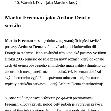
Warwick Davis jako Marvin v kostýmu
Martin Freeman jako Arthur Dent v
seriálu
Martin Freeman
se stal jedním z nejznámějších představitelů
postavy
Arthura Denta
v filmové adaptaci kultovního díla
Douglasa Adamse. Jeho ztvárnění této ikonické postavy ve filmu
z roku 2005 přineslo do role zcela nový rozměr, který dokonale
zachytil esenci obyčejného anglického muže náhle vrhnutého do
absurdních meziplanetárních dobrodružství. Freeman dokázal
svým herectvím vyjádřit tu správnou míru zmatení, frustrace a
typicky britského sarkasmu, který Arthura Denta charakterizuje.
V
obsazení Stopařova průvodce po galaxii
představoval
Freeman klíčový prvek, neboť celý příběh je vyprávěn právě z
perspektivy jeho postavy. Arthur Dent je v podstatě zástupce