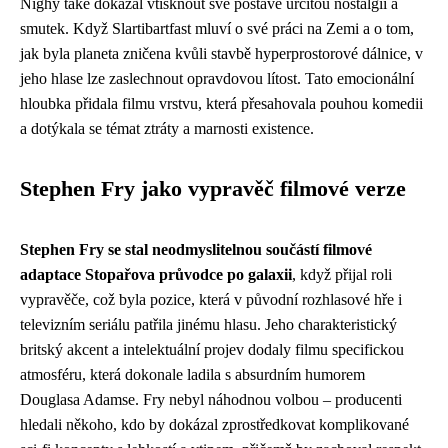
Nighy také dokázal vtisknout své postavě určitou nostalgii a
smutek. Když Slartibartfast mluví o své práci na Zemi a o tom,
jak byla planeta zničena kvůli stavbě hyperprostorové dálnice, v
jeho hlase lze zaslechnout opravdovou lítost. Tato emocionální
hloubka přidala filmu vrstvu, která přesahovala pouhou komedii
a dotýkala se témat ztráty a marnosti existence.
Stephen Fry jako vypravěč filmové verze
Stephen Fry se stal neodmyslitelnou součástí filmové
adaptace Stopařova průvodce po galaxii
, když přijal roli
vypravěče, což byla pozice, která v původní rozhlasové hře i
televizním seriálu patřila jinému hlasu. Jeho charakteristický
britský akcent a intelektuální projev dodaly filmu specifickou
atmosféru, která dokonale ladila s absurdním humorem
Douglasa Adamse. Fry nebyl náhodnou volbou – producenti
hledali někoho, kdo by dokázal zprostředkovat komplikované