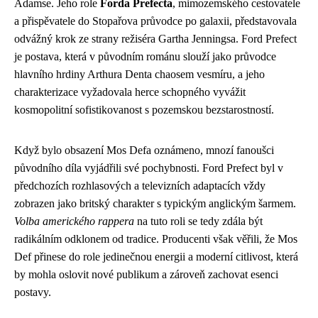
Adamse. Jeho role
Forda Prefecta
, mimozemského cestovatele
a přispěvatele do Stopařova průvodce po galaxii, představovala
odvážný krok ze strany režiséra Gartha Jenningsa. Ford Prefect
je postava, která v původním románu slouží jako průvodce
hlavního hrdiny Arthura Denta chaosem vesmíru, a jeho
charakterizace vyžadovala herce schopného vyvážit
kosmopolitní sofistikovanost s pozemskou bezstarostností.
Když bylo obsazení Mos Defa oznámeno, mnozí fanoušci
původního díla vyjádřili své pochybnosti. Ford Prefect byl v
předchozích rozhlasových a televizních adaptacích vždy
zobrazen jako britský charakter s typickým anglickým šarmem.
Volba amerického rappera
na tuto roli se tedy zdála být
radikálním odklonem od tradice. Producenti však věřili, že Mos
Def přinese do role jedinečnou energii a moderní citlivost, která
by mohla oslovit nové publikum a zároveň zachovat esenci
postavy.