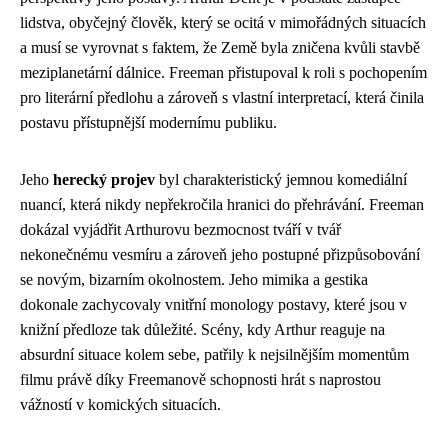
lidstva, obyčejný člověk, který se ocitá v mimořádných situacích
a musí se vyrovnat s faktem, že Země byla zničena kvůli stavbě
meziplanetární dálnice. Freeman přistupoval k roli s pochopením
pro literární předlohu a zároveň s vlastní interpretací, která činila
postavu přístupnější modernímu publiku.
Jeho
herecký projev
byl charakteristický jemnou komediální
nuancí, která nikdy nepřekročila hranici do přehrávání. Freeman
dokázal vyjádřit Arthurovu bezmocnost tváří v tvář
nekonečnému vesmíru a zároveň jeho postupné přizpůsobování
se novým, bizarním okolnostem. Jeho mimika a gestika
dokonale zachycovaly vnitřní monology postavy, které jsou v
knižní předloze tak důležité. Scény, kdy Arthur reaguje na
absurdní situace kolem sebe, patřily k nejsilnějším momentům
filmu právě díky Freemanově schopnosti hrát s naprostou
vážností v komických situacích.