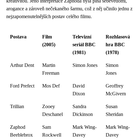
kreativitou. Jeho interpretace Zaphoda byla plná sebevědomí,
arogance a zároveň nečekaného šarmu, což z něj učinilo jednu z
nejzapomenutelnějších postav celého filmu.
Postava
Film
Televizní
Rozhlasová
(2005)
seriál BBC
hra BBC
(1981)
(1978)
Arthur Dent
Martin
Simon Jones
Simon
Freeman
Jones
Ford Prefect
Mos Def
David
Geoffrey
Dixon
McGivern
Trillian
Zooey
Sandra
Susan
Deschanel
Dickinson
Sheridan
Zaphod
Sam
Mark Wing-
Mark Wing-
Beeblebrox
Rockwell
Davey
Davey