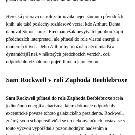
Herecká příprava na roli zahrnovala nejen studium původních
knih, ale také poslechy rozhlasové verze, kde Arthura Denta
daboval Simon Jones. Freeman však nevytvářel pouhou kopii
předchozích interpretací, ale přinesl do role vlastní energii a
moderní citlivost. Jeho Arthur byl možná o něco mladší a
dynamičtější než v některých předchozích verzích, což
odpovídalo vizuálnímu pojetí filmu a jeho tempu.
Sam Rockwell v roli Zaphoda Beeblebroxe
Sam Rockwell přinesl do role Zaphoda Beeblebroxe
zcela
jedinečnou energii a charisma, které dokonale odpovídaly
excentrické povaze tohoto galaktického prezidenta. Rockwell,
známý svou schopností vtělit se do nekonvenčních postav, se s
touto výzvou vypořádal s pozoruhodným nadšením a