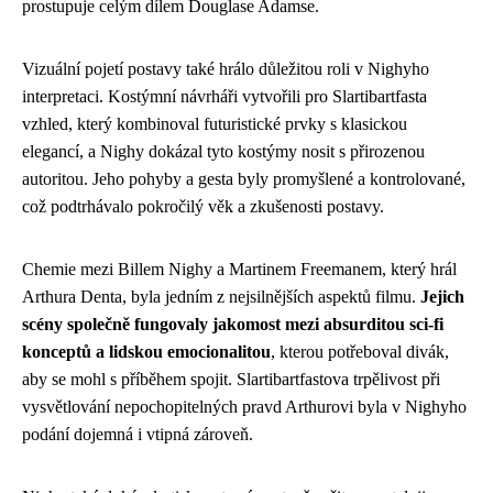
prostupuje celým dílem Douglase Adamse.
Vizuální pojetí postavy také hrálo důležitou roli v Nighyho
interpretaci. Kostýmní návrháři vytvořili pro Slartibartfasta
vzhled, který kombinoval futuristické prvky s klasickou
elegancí, a Nighy dokázal tyto kostýmy nosit s přirozenou
autoritou. Jeho pohyby a gesta byly promyšlené a kontrolované,
což podtrhávalo pokročilý věk a zkušenosti postavy.
Chemie mezi Billem Nighy a Martinem Freemanem, který hrál
Arthura Denta, byla jedním z nejsilnějších aspektů filmu.
Jejich
scény společně fungovaly jakomost mezi absurditou sci-fi
konceptů a lidskou emocionalitou
, kterou potřeboval divák,
aby se mohl s příběhem spojit. Slartibartfastova trpělivost při
vysvětlování nepochopitelných pravd Arthurovi byla v Nighyho
podání dojemná i vtipná zároveň.