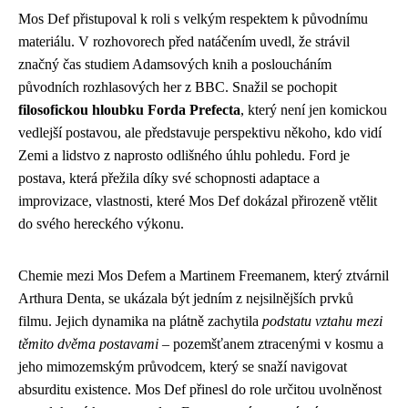
Mos Def přistupoval k roli s velkým respektem k původnímu
materiálu. V rozhovorech před natáčením uvedl, že strávil
značný čas studiem Adamsových knih a posloucháním
původních rozhlasových her z BBC. Snažil se pochopit
filosofickou hloubku Forda Prefecta
, který není jen komickou
vedlejší postavou, ale představuje perspektivu někoho, kdo vidí
Zemi a lidstvo z naprosto odlišného úhlu pohledu. Ford je
postava, která přežila díky své schopnosti adaptace a
improvizace, vlastnosti, které Mos Def dokázal přirozeně vtělit
do svého hereckého výkonu.
Chemie mezi Mos Defem a Martinem Freemanem, který ztvárnil
Arthura Denta, se ukázala být jedním z nejsilnějších prvků
filmu. Jejich dynamika na plátně zachytila
podstatu vztahu mezi
těmito dvěma postavami
– pozemšťanem ztracenými v kosmu a
jeho mimozemským průvodcem, který se snaží navigovat
absurditu existence. Mos Def přinesl do role určitou uvolněnost