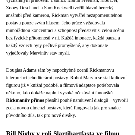
významným přínosem. Zatímco Martin Freeman, Mos Def,
Zooey Deschanel a Sam Rockwell tvořili hlavní herecký
ansámbl před kamerou, Rickman vytvářel nezapomenutelnou
postavu pouze svým hlasem. Jeho práce vyžadovala
mimořádnou koncentraci a schopnost představit si celou scénu
bez fyzické přítomnosti v ní. Každá intonace, každá pauza a
každý vzdech byly pečlivě promyšlené, aby dokonale
vyjadřovaly Marvinův stav mysli.
Douglas Adams sám by nepochybně ocenil Rickmanovu
interpretaci jeho literární postavy. Robot Marvin se stal kultovní
figurou již v knižní podobě, a filmová adaptace potřebovala
někoho, kdo dokáže naplnit vysoká očekávání fanoušků.
Rickmanův přínos
přesáhl pouhé namluvení dialogů – vytvořil
zcela novou dimenzi postavy, která fungovala jak pro znalce
původního díla, tak pro nové diváky.
Bill Nighy v roli Slartibartfasta ve filmu