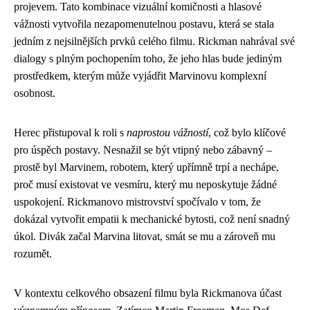
projevem. Tato kombinace vizuální komičnosti a hlasové
vážnosti vytvořila nezapomenutelnou postavu, která se stala
jedním z nejsilnějších prvků celého filmu. Rickman nahrával své
dialogy s plným pochopením toho, že jeho hlas bude jediným
prostředkem, kterým může vyjádřit Marvinovu komplexní
osobnost.
Herec přistupoval k roli s
naprostou vážností
, což bylo klíčové
pro úspěch postavy. Nesnažil se být vtipný nebo zábavný –
prostě byl Marvinem, robotem, který upřímně trpí a nechápe,
proč musí existovat ve vesmíru, který mu neposkytuje žádné
uspokojení. Rickmanovo mistrovství spočívalo v tom, že
dokázal vytvořit empatii k mechanické bytosti, což není snadný
úkol. Divák začal Marvina litovat, smát se mu a zároveň mu
rozumět.
V kontextu celkového obsazení filmu byla Rickmanova účast