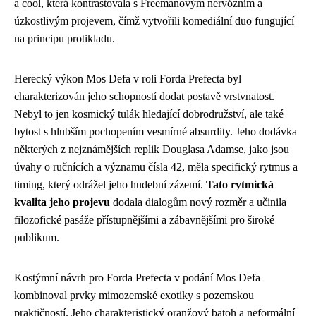
a cool, která kontrastovala s Freemanovým nervózním a
úzkostlivým projevem, čímž vytvořili komediální duo fungující
na principu protikladu.
Herecký výkon Mos Defa v roli Forda Prefecta byl
charakterizován jeho schopností dodat postavě vrstvnatost.
Nebyl to jen kosmický tulák hledající dobrodružství, ale také
bytost s hlubším pochopením vesmírné absurdity. Jeho dodávka
některých z nejznámějších replik Douglasa Adamse, jako jsou
úvahy o ručnících a významu čísla 42, měla specifický rytmus a
timing, který odrážel jeho hudební zázemí.
Tato rytmická
kvalita jeho projevu
dodala dialogům nový rozměr a učinila
filozofické pasáže přístupnějšími a zábavnějšími pro široké
publikum.
Kostýmní návrh pro Forda Prefecta v podání Mos Defa
kombinoval prvky mimozemské exotiky s pozemskou
praktičností. Jeho charakteristický oranžový batoh a neformální