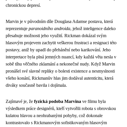
chronickou depresí.
Marvin je v původním díle Douglasa Adamse postava, která
reprezentuje
paranoidního androida
, jehož inteligence daleko
přesahuje možnosti jeho využití. Rickman dokázal svým
hlasovým projevem zachytit veškerou frustraci a resignaci této
postavy, aniž by upadl do přehánění nebo karikování. Jeho
interpretace byla plná jemných nuancí, kdy každá věta nesla v
sobě tíhu věčného zklamání a nekonečné nudy. Když Marvin
pronášel své slavné repliky o bolesti existence a nesmyslnosti
všeho konání, Rickmanův hlas jim dodával autenticitu, která
diváky současně bavila i dojímala.
Zajímavé je, že
fyzická podoba Marvina
ve filmu byla
výsledkem práce designérů, kteří vytvořili robota s obrovskou
kulatou hlavou a neohrabanými pohyby, což dokonale
kontrastovalo s Rickmanovým sofistikovaným hlasovým