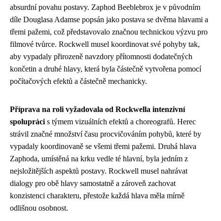
absurdní povahu postavy. Zaphod Beeblebrox je v původním
díle Douglasa Adamse popsán jako postava se dvěma hlavami a
třemi pažemi, což představovalo značnou technickou výzvu pro
filmové tvůrce. Rockwell musel koordinovat své pohyby tak,
aby vypadaly přirozeně navzdory přítomnosti dodatečných
končetin a druhé hlavy, která byla částečně vytvořena pomocí
počítačových efektů a částečně mechanicky.
Příprava na roli vyžadovala od Rockwella intenzivní
spolupráci
s týmem vizuálních efektů a choreografů. Herec
strávil značné množství času procvičováním pohybů, které by
vypadaly koordinovaně se všemi třemi pažemi. Druhá hlava
Zaphoda, umístěná na krku vedle té hlavní, byla jedním z
nejsložitějších aspektů postavy. Rockwell musel nahrávat
dialogy pro obě hlavy samostatně a zároveň zachovat
konzistenci charakteru, přestože každá hlava měla mírně
odlišnou osobnost.