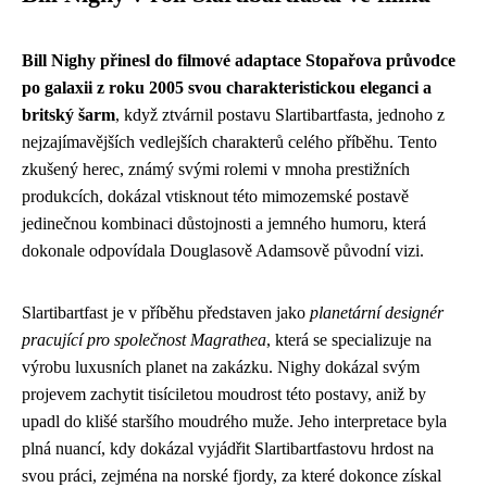
Bill Nighy přinesl do filmové adaptace Stopařova průvodce
po galaxii z roku 2005 svou charakteristickou eleganci a
britský šarm
, když ztvárnil postavu Slartibartfasta, jednoho z
nejzajímavějších vedlejších charakterů celého příběhu. Tento
zkušený herec, známý svými rolemi v mnoha prestižních
produkcích, dokázal vtisknout této mimozemské postavě
jedinečnou kombinaci důstojnosti a jemného humoru, která
dokonale odpovídala Douglasově Adamsově původní vizi.
Slartibartfast je v příběhu představen jako
planetární designér
pracující pro společnost Magrathea
, která se specializuje na
výrobu luxusních planet na zakázku. Nighy dokázal svým
projevem zachytit tisíciletou moudrost této postavy, aniž by
upadl do klišé staršího moudrého muže. Jeho interpretace byla
plná nuancí, kdy dokázal vyjádřit Slartibartfastovu hrdost na
svou práci, zejména na norské fjordy, za které dokonce získal