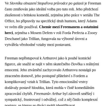
Ve
Slovníku obsazení Stopařova průvodce po galaxii
je Freeman
často zmiňován jako ideální volba pro tuto roli. Jeho předchozí
zkušenosti s britskou komedií, zejména jeho práce v seriálu The
Office, ho připravily na specifický druh humoru, který Adams
ve svém díle používal.
Chemie mezi Freemanem a ostatními
herci
, zejména s Mosem Defem v roli Forda Prefecta a Zooey
Deschanel jako Trillian, fungovala na výborné úrovni a
vytvářela věrohodné vztahy mezi postavami.
Freeman nepřistupoval k Arthurovi jako k pouhé komické
figurce, ale snažil se najít v něm skutečného člověka s reálnými
emocemi. Jeho ztvárnění zachycovalo Arthurovu nostalgii po
ztraceném domově, jeho postupné přátelství s Fordem a
komplikovaný vztah k Trillian. Tyto emocionální vrstvy
dodávaly postavě hloubku, která mohla v čistě komediálním
zpracování chybět.
Freemanův Arthur
byl zároveň směšný i
sympatický, frustrovaný i odvážný, což z něj činilo komplexní
postavu, se kterou se diváci mohli identifikovat.