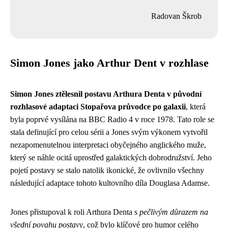
Radovan Škrob
Simon Jones jako Arthur Dent v rozhlase
Simon Jones ztělesnil postavu Arthura Denta v původní
rozhlasové adaptaci Stopařova průvodce po galaxii
, která
byla poprvé vysílána na BBC Radio 4 v roce 1978. Tato role se
stala definující pro celou sérii a Jones svým výkonem vytvořil
nezapomenutelnou interpretaci obyčejného anglického muže,
který se náhle ocitá uprostřed galaktických dobrodružství. Jeho
pojetí postavy se stalo natolik ikonické, že ovlivnilo všechny
následující adaptace tohoto kultovního díla Douglasa Adamse.
Jones přistupoval k roli Arthura Denta s
pečlivým důrazem na
všední povahu postavy
, což bylo klíčové pro humor celého