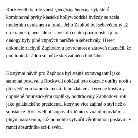
Rockewell do role vnesl
specifický herecký styl
, který
kombinoval prvky klasické hollywoodské hvězdy se zcela
moderním cynismem a ironií. Jeho Zaphod byl sebevědomý až
do krajnosti, neustále se stavěl do centra pozornosti a jeho
dialogy byly plné vtipných narážek a sebechvály. Herec
dokonale zachytil Zaphodovu povrchnost a zároveň naznačil, že
pod touto fasádou se může skrývat něco hlubšího.
Kostýmní návrh pro Zaphoda byl stejně extravagantní jako
samotná postava, a Rockwell dokázal tyto okázalé outfity nosit s
přesvědčivou samozřejmostí. Jeho zlatavé a červené kostýmy,
doplněné futuristickými doplňky, podtrhovaly Zaphodovu roli
jako galaktického prezidenta, který se více zajímá o styl než o
substance. Rockwell přistupoval k těmto vizuálním prvkům s
plným nasazením, což pomohlo vytvořit věrohodnou postavu i v
rámci absurdního sci-fi světa.