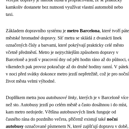
kamkoliv dostanete bez nutnosti využívat vlastní automobil nebo
taxi.
Základem dopravního systému je
metro Barcelona
, které tvoří páte
městské hromadné dopravy. Síť metra se skládá z dvanácti linek
označených čísly a barvami, které pokrývají prakticky celé město
včetně předměstí. Metro je nejrychlejším způsobem dopravy v
Barceloně a jezdí v pracovní dny od pěti hodin ráno až do půlnoci, 
víkendech pak provoz pokračuje až do druhé hodiny ranní. V pátek
v noci před svátky dokonce metro jezdí nepřetržitě, což je pro noční
život města velmi výhodné.
Doplňkem metra jsou
autobusové linky
, kterých je v Barceloně více
než sto. Autobusy jezdí po celém městě a často dosáhnou i do míst,
kam metro nedojede. Většina autobusových linek funguje od
časného rána do pozdního večera, přičemž existují také
noční
autobusy
označované písmenem N, které zajišťují dopravu v době,