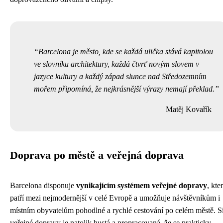
Barcelona je město, kde se každá ulička stává kapitolou
ve slovníku architektury, každá čtvrť novým slovem v
jazyce kultury a každý západ slunce nad Středozemním
mořem připomíná, že nejkrásnější výrazy nemají překlad.
Matěj Kovařík
Doprava po městě a veřejná doprava
Barcelona disponuje
vynikajícím systémem veřejné dopravy
, kte
patří mezi nejmodernější v celé Evropě a umožňuje návštěvníkům i
místním obyvatelům pohodlné a rychlé cestování po celém městě. S
veřejné dopravy je natolik hustá a propracovaná, že se prakticky