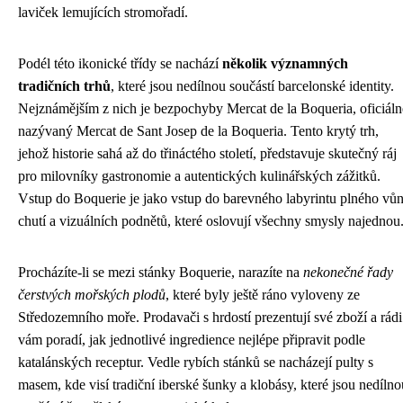
laviček lemujících stromořadí.
Podél této ikonické třídy se nachází
několik významných
tradičních trhů
, které jsou nedílnou součástí barcelonské identity.
Nejznámějším z nich je bezpochyby Mercat de la Boqueria, oficiáln
nazývaný Mercat de Sant Josep de la Boqueria. Tento krytý trh,
jehož historie sahá až do třináctého století, představuje skutečný ráj
pro milovníky gastronomie a autentických kulinářských zážitků.
Vstup do Boquerie je jako vstup do barevného labyrintu plného vůn
chutí a vizuálních podnětů, které oslovují všechny smysly najednou
Procházíte-li se mezi stánky Boquerie, narazíte na
nekonečné řady
čerstvých mořských plodů
, které byly ještě ráno vyloveny ze
Středozemního moře. Prodavači s hrdostí prezentují své zboží a rádi
vám poradí, jak jednotlivé ingredience nejlépe připravit podle
katalánských receptur. Vedle rybích stánků se nacházejí pulty s
masem, kde visí tradiční iberské šunky a klobásy, které jsou nedílno