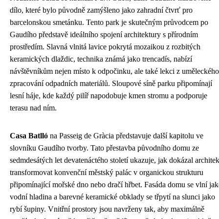
dílo, které bylo původně zamýšleno jako zahradní čtvrť pro
barcelonskou smetánku. Tento park je skutečným průvodcem po
Gaudího představě ideálního spojení architektury s přírodním
prostředím. Slavná vlnitá lavice pokrytá mozaikou z rozbitých
keramických dlaždic, technika známá jako trencadís, nabízí
návštěvníkům nejen místo k odpočinku, ale také lekci z uměleckého
zpracování odpadních materiálů. Sloupové síně parku připomínají
lesní háje, kde každý pilíř napodobuje kmen stromu a podporuje
terasu nad ním.
Casa Batlló
na Passeig de Gràcia představuje další kapitolu ve
slovníku Gaudího tvorby. Tato přestavba původního domu ze
sedmdesátých let devatenáctého století ukazuje, jak dokázal architek
transformovat konvenční městský palác v organickou strukturu
připomínající mořské dno nebo dračí hřbet. Fasáda domu se vlní ja
vodní hladina a barevné keramické obklady se třpytí na slunci jako
rybí šupiny. Vnitřní prostory jsou navrženy tak, aby maximálně