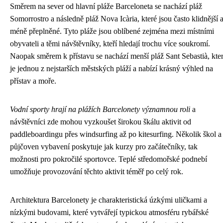
Směrem na sever od hlavní pláže Barceloneta se nachází pláž
Somorrostro a následně pláž Nova Icària, které jsou často klidnější 
méně přeplněné. Tyto pláže jsou oblíbené zejména mezi místními
obyvateli a těmi návštěvníky, kteří hledají trochu více soukromí.
Naopak směrem k přístavu se nachází menší pláž Sant Sebastià, kte
je jednou z nejstarších městských pláží a nabízí krásný výhled na
přístav a moře.
Vodní sporty hrají na plážích Barcelonety významnou roli
a
návštěvníci zde mohou vyzkoušet širokou škálu aktivit od
paddleboardingu přes windsurfing až po kitesurfing. Několik škol a
půjčoven vybavení poskytuje jak kurzy pro začátečníky, tak
možnosti pro pokročilé sportovce. Teplé středomořské podnebí
umožňuje provozování těchto aktivit téměř po celý rok.
Architektura Barcelonety je charakteristická úzkými uličkami a
nízkými budovami, které vytvářejí typickou atmosféru rybářské