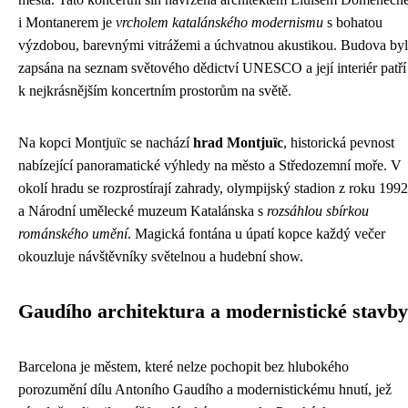
i Montanerem je
vrcholem katalánského modernismu
s bohatou
výzdobou, barevnými vitrážemi a úchvatnou akustikou. Budova by
zapsána na seznam světového dědictví UNESCO a její interiér patří
k nejkrásnějším koncertním prostorům na světě.
Na kopci Montjuïc se nachází
hrad Montjuïc
, historická pevnost
nabízející panoramatické výhledy na město a Středozemní moře. V
okolí hradu se rozprostírají zahrady, olympijský stadion z roku 1992
a Národní umělecké muzeum Katalánska s
rozsáhlou sbírkou
románského umění
. Magická fontána u úpatí kopce každý večer
okouzluje návštěvníky světelnou a hudební show.
Gaudího architektura a modernistické stavby
Barcelona je městem, které nelze pochopit bez hlubokého
porozumění dílu Antoního Gaudího a modernistickému hnutí, jež