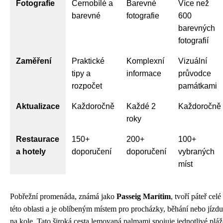
Fotografie
Černobílé a
Barevné
Více než
barevné
fotografie
600
barevných
fotografií
Zaměření
Praktické
Komplexní
Vizuální
tipy a
informace
průvodce
rozpočet
památkami
Aktualizace
Každoročně
Každé 2
Každoročně
roky
Restaurace
150+
200+
100+
a hotely
doporučení
doporučení
vybraných
míst
Pobřežní promenáda, známá jako
Passeig Marítim
, tvoří páteř celé
této oblasti a je oblíbeným místem pro procházky, běhání nebo jízdu
na kole. Tato široká cesta lemovaná palmami spojuje jednotlivé pláž