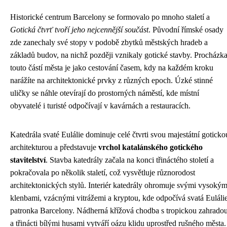
Historické centrum Barcelony se formovalo po mnoho staletí a
Gotická čtvrť tvoří jeho nejcennější součást
. Původní římské osady
zde zanechaly své stopy v podobě zbytků městských hradeb a
základů budov, na nichž později vznikaly gotické stavby. Procházk
touto částí města je jako cestování časem, kdy na každém kroku
narážíte na architektonické prvky z různých epoch. Úzké stinné
uličky se náhle otevírají do prostorných náměstí, kde místní
obyvatelé i turisté odpočívají v kavárnách a restauracích.
Katedrála svaté Eulálie dominuje celé čtvrti svou majestátní goticko
architekturou a představuje
vrchol katalánského gotického
stavitelství
. Stavba katedrály začala na konci třináctého století a
pokračovala po několik staletí, což vysvětluje různorodost
architektonických stylů. Interiér katedrály ohromuje svými vysokým
klenbami, vzácnými vitrážemi a kryptou, kde odpočívá svatá Eulálie
patronka Barcelony. Nádherná křížová chodba s tropickou zahrado
a třinácti bílými husami vytváří oázu klidu uprostřed rušného města.