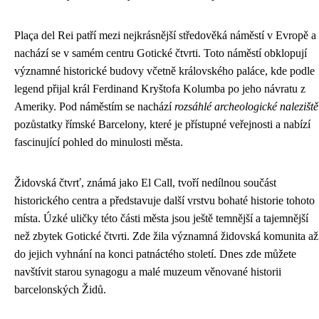
Plaça del Rei patří mezi nejkrásnější středověká náměstí v Evropě a
nachází se v samém centru Gotické čtvrti. Toto náměstí obklopují
významné historické budovy včetně královského paláce, kde podle
legend přijal král Ferdinand Kryštofa Kolumba po jeho návratu z
Ameriky. Pod náměstím se nachází
rozsáhlé archeologické naleziště
pozůstatky římské Barcelony, které je přístupné veřejnosti a nabízí
fascinující pohled do minulosti města.
Židovská čtvrť, známá jako El Call, tvoří nedílnou součást
historického centra a představuje další vrstvu bohaté historie tohoto
místa. Úzké uličky této části města jsou ještě temnější a tajemnější
než zbytek Gotické čtvrti. Zde žila významná židovská komunita až
do jejich vyhnání na konci patnáctého století. Dnes zde můžete
navštívit starou synagogu a malé muzeum věnované historii
barcelonských Židů.