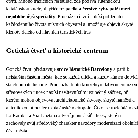
čtvrti. Mnoho tradičních restaurací zde podává autentickou
katalánskou kuchyni, přičemž
paella a čerstvé ryby patří mezi
nejoblíbenější speciality
. Procházka čtvrtí nabízí pohled do
každodenního života místních obyvatel a umožňuje objevit skryté
klenoty daleko od hlavních turistických tras.
Gotická čtvrť a historické centrum
Gotická čtvrť představuje
srdce historické Barcelony
a patří k
nejstarším částem města, kde se každá ulička a každý kámen dotýká
staletí bohaté historie. Procházka tímto kouzelným labyrintem úzký
středověkých uliček nabízí návštěvníkům jedinečný zážitek, při
kterém mohou objevovat architektonické skvosty, skryté náměstí a
autentickou atmosféru katalánské metropole. Čtvrť se rozkládá mezi
La Rambla a Via Laietana a tvoří ji hustá síť uliček, které si
zachovaly svůj středověký charakter navzdory modernizaci okolníc
částí města.