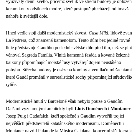
využívaly denní světlo, přičemž světlík ve středu budovy je obložen
keramikou v odstínech modré, které postupně přecházejí od tmavší
nahoře k světlejší dole.
Hned vedle stojí další modernistický skvost,
Casa Milà
, lidově zva
La Pedrera, což znamená kamenolom. Tento dům bez jediné rovné
linie představuje Gaudího poslední světské dílo před tím, než se pln
věnoval Sagrada Família. Vlnitá kamenná fasáda a kované železné
balkony připomínající mořské řasy vytvářejí dojem neustálého
pohybu. Střecha budovy je osázena komíny a ventilačními šachtami
které Gaudí proměnil v surrealistické sochy připomínající středověk
rytíře.
Modernistické hnutí v Barceloně však nebylo pouze o Gaudím.
Dalšími významnými architekty byli
Lluís Domènech i Montaner
Josep Puig i Cadafalch, kteří společně s Gaudím vytvořili trojici
největších představitelů katalánského modernismu. Domènech i
Montaner navrhl Palau de la Música Catalana, koncertní síň, která j