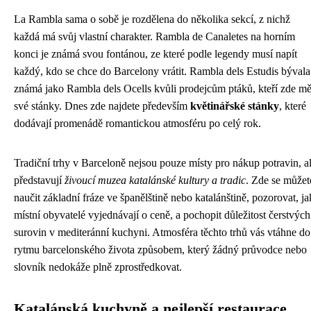
La Rambla sama o sobě je rozdělena do několika sekcí, z nichž
každá má svůj vlastní charakter. Rambla de Canaletes na horním
konci je známá svou fontánou, ze které podle legendy musí napít
každý, kdo se chce do Barcelony vrátit. Rambla dels Estudis bývala
známá jako Rambla dels Ocells kvůli prodejcům ptáků, kteří zde mě
své stánky. Dnes zde najdete především
květinářské stánky
, které
dodávají promenádě romantickou atmosféru po celý rok.
Tradiční trhy v Barceloně nejsou pouze místy pro nákup potravin, a
představují
živoucí muzea katalánské kultury a tradic
. Zde se můžet
naučit základní fráze ve španělštině nebo katalánštině, pozorovat, ja
místní obyvatelé vyjednávají o ceně, a pochopit důležitost čerstvých
surovin v mediteránní kuchyni. Atmosféra těchto trhů vás vtáhne do
rytmu barcelonského života způsobem, který žádný průvodce nebo
slovník nedokáže plně zprostředkovat.
Katalánská kuchyně a nejlepší restaurace