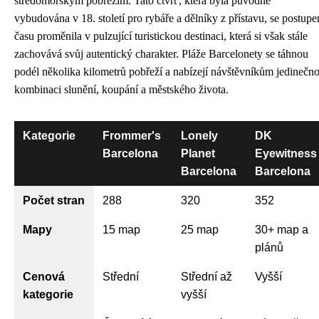
středomořským pobřežím. Tato čtvrť, která byla původně
vybudována v 18. století pro rybáře a dělníky z přístavu, se postup
času proměnila v pulzující turistickou destinaci, která si však stále
zachovává svůj autentický charakter. Pláže Barcelonety se táhnou
podél několika kilometrů pobřeží a nabízejí návštěvníkům jedinečn
kombinaci slunění, koupání a městského života.
Kategorie
Frommer's
Lonely
DK
Barcelona
Planet
Eyewitness
Barcelona
Barcelona
Počet stran
288
320
352
Mapy
15 map
25 map
30+ map a
plánů
Cenová
Střední
Střední až
Vyšší
kategorie
vyšší