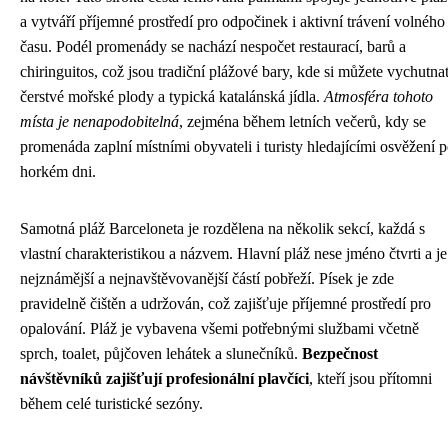
a vytváří příjemné prostředí pro odpočinek i aktivní trávení volného
času. Podél promenády se nachází nespočet restaurací, barů a
chiringuitos, což jsou tradiční plážové bary, kde si můžete vychutna
čerstvé mořské plody a typická katalánská jídla.
Atmosféra tohoto
místa je nenapodobitelná
, zejména během letních večerů, kdy se
promenáda zaplní místními obyvateli i turisty hledajícími osvěžení 
horkém dni.
Samotná pláž Barceloneta je rozdělena na několik sekcí, každá s
vlastní charakteristikou a názvem. Hlavní pláž nese jméno čtvrti a je
nejznámější a nejnavštěvovanější částí pobřeží. Písek je zde
pravidelně čištěn a udržován, což zajišťuje příjemné prostředí pro
opalování. Pláž je vybavena všemi potřebnými službami včetně
sprch, toalet, půjčoven lehátek a slunečníků.
Bezpečnost
návštěvníků zajišťují profesionální plavčíci
, kteří jsou přítomni
během celé turistické sezóny.