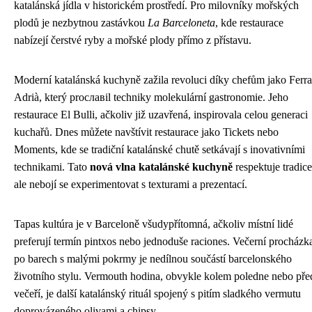
katalánská jídla v historickém prostředí. Pro milovníky mořských
plodů je nezbytnou zastávkou
La Barceloneta
, kde restaurace
nabízejí čerstvé ryby a mořské plody přímo z přístavu.
Moderní katalánská kuchyně zažila revoluci díky chefům jako Ferr
Adrià, který prославil techniky molekulární gastronomie. Jeho
restaurace El Bulli, ačkoliv již uzavřená, inspirovala celou generaci
kuchařů. Dnes můžete navštívit restaurace jako Tickets nebo
Moments, kde se tradiční katalánské chutě setkávají s inovativními
technikami. Tato
nová vlna katalánské kuchyně
respektuje tradice
ale nebojí se experimentovat s texturami a prezentací.
Tapas kultúra je v Barceloně všudypřítomná, ačkoliv místní lidé
preferují termín pintxos nebo jednoduše raciones. Večerní procházk
po barech s malými pokrmy je nedílnou součástí barcelonského
životního stylu. Vermouth hodina, obvykle kolem poledne nebo pře
večeří, je další katalánský rituál spojený s pitím sladkého vermutu
doprovázeného olivami a chipsy.