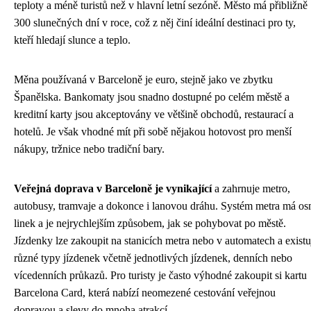
teploty a méně turistů než v hlavní letní sezóně. Město má přibližně
300 slunečných dní v roce, což z něj činí ideální destinaci pro ty,
kteří hledají slunce a teplo.
Měna používaná v Barceloně je euro, stejně jako ve zbytku
Španělska. Bankomaty jsou snadno dostupné po celém městě a
kreditní karty jsou akceptovány ve většině obchodů, restaurací a
hotelů. Je však vhodné mít při sobě nějakou hotovost pro menší
nákupy, tržnice nebo tradiční bary.
Veřejná doprava v Barceloně je vynikající
a zahrnuje metro,
autobusy, tramvaje a dokonce i lanovou dráhu. Systém metra má o
linek a je nejrychlejším způsobem, jak se pohybovat po městě.
Jízdenky lze zakoupit na stanicích metra nebo v automatech a existu
různé typy jízdenek včetně jednotlivých jízdenek, denních nebo
vícedenních průkazů. Pro turisty je často výhodné zakoupit si kartu
Barcelona Card, která nabízí neomezené cestování veřejnou
dopravou a slevy do mnoha atrakcí.