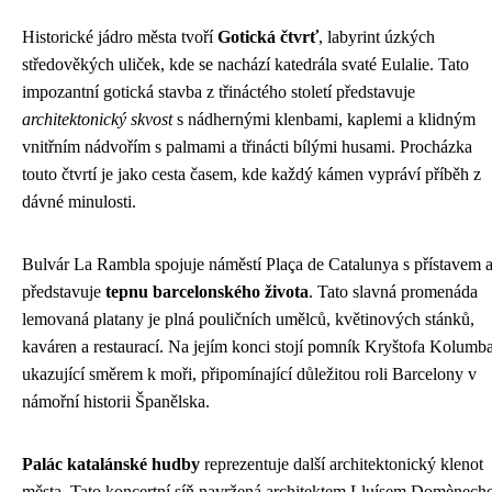
Historické jádro města tvoří
Gotická čtvrť
, labyrint úzkých
středověkých uliček, kde se nachází katedrála svaté Eulalie. Tato
impozantní gotická stavba z třináctého století představuje
architektonický skvost
s nádhernými klenbami, kaplemi a klidným
vnitřním nádvořím s palmami a třinácti bílými husami. Procházka
touto čtvrtí je jako cesta časem, kde každý kámen vypráví příběh z
dávné minulosti.
Bulvár La Rambla spojuje náměstí Plaça de Catalunya s přístavem 
představuje
tepnu barcelonského života
. Tato slavná promenáda
lemovaná platany je plná pouličních umělců, květinových stánků,
kaváren a restaurací. Na jejím konci stojí pomník Kryštofa Kolumb
ukazující směrem k moři, připomínající důležitou roli Barcelony v
námořní historii Španělska.
Palác katalánské hudby
reprezentuje další architektonický klenot
města. Tato koncertní síň navržená architektem Lluísem Domènech