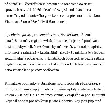
přibližně 101 čtverečních kilometrů a je rozdělena do deseti
správních obvodů. Každá čtvrť má svůj vlastní charakter a
atmosféru, od historického gotického centra přes modernistickou
Eixampu až po plážové čtvrti Barceloneta.
Oficiálními jazyky jsou katalánština a španělština
, přičemž
katalánština má v regionu zvláštní postavení a je hrdě používána
místními obyvateli. Návštěvníci by měli vědět, že mnoho nápisů a
informací je primárně v katalánštině, ačkoliv španělština je všeobec
srozumitelná a používaná. V turistických oblastech se běžně setkáte
angličtinou, nicméně znalost několika základních frází ve španělštin
nebo katalánštině je vždy oceňována.
Klimatické podmínky v Barceloně jsou typicky
středomořské
, s
mírnými zimami a teplými léty. Průměrné teploty v létě se pohybují
kolem 28 stupňů Celsia, zatímco v zimě klesají zřídka pod 10 stupň
Nejlepší období pro návštěvu je jaro a podzim, kdy jsou příjemné