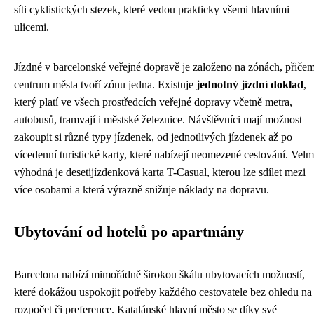
síti cyklistických stezek, které vedou prakticky všemi hlavními
ulicemi.
Jízdné v barcelonské veřejné dopravě je založeno na zónách, přiče
centrum města tvoří zónu jedna. Existuje
jednotný jízdní doklad
,
který platí ve všech prostředcích veřejné dopravy včetně metra,
autobusů, tramvají i městské železnice. Návštěvníci mají možnost
zakoupit si různé typy jízdenek, od jednotlivých jízdenek až po
vícedenní turistické karty, které nabízejí neomezené cestování. Velm
výhodná je desetijízdenková karta T-Casual, kterou lze sdílet mezi
více osobami a která výrazně snižuje náklady na dopravu.
Ubytování od hotelů po apartmány
Barcelona nabízí mimořádně širokou škálu ubytovacích možností,
které dokážou uspokojit potřeby každého cestovatele bez ohledu na
rozpočet či preference. Katalánské hlavní město se díky své