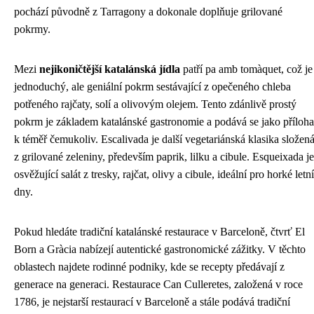
pochází původně z Tarragony a dokonale doplňuje grilované
pokrmy.
Mezi
nejikoničtější katalánská jídla
patří pa amb tomàquet, což je
jednoduchý, ale geniální pokrm sestávající z opečeného chleba
potřeného rajčaty, solí a olivovým olejem. Tento zdánlivě prostý
pokrm je základem katalánské gastronomie a podává se jako příloha
k téměř čemukoliv. Escalivada je další vegetariánská klasika složen
z grilované zeleniny, především paprik, lilku a cibule. Esqueixada je
osvěžující salát z tresky, rajčat, olivy a cibule, ideální pro horké letní
dny.
Pokud hledáte tradiční katalánské restaurace v Barceloně, čtvrť El
Born a Gràcia nabízejí autentické gastronomické zážitky. V těchto
oblastech najdete rodinné podniky, kde se recepty předávají z
generace na generaci. Restaurace Can Culleretes, založená v roce
1786, je nejstarší restaurací v Barceloně a stále podává tradiční