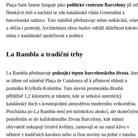
Plaça Sant Jaume funguje jako
politické centrum Barcelony
již od
římských dob a nachází se zde katalánská vláda Generalitat a
barcelonská radnice. Toto náměstí představuje místo setkávání, osla
a občas i protestů. Architektura obou budov odráží důležitost tohoto
místa v katalánské společnosti a politice.
La Rambla a tradiční trhy
La Rambla představuje
pulzující tepnu barcelonského života
, kte
se táhne od náměstí Plaça de Catalunya až k přístavní oblasti u
pomníku Kryštofa Kolumba. Tato slavná promenáda dlouhá
přibližně 1,2 kilometru je místem, kde se setkává autentický
katalánský duch s kosmopolitní atmosférou moderního velkoměsta.
Procházka po La Rambla není jen turistickou atrakcí, ale skutečným
ponořením se do každodenního života Barcelony, kde místní
obyvatelé nakupují čerstvé květiny, zastavují se na ranní kávu v
některé z tradičních kaváren nebo si čtou noviny na jedné z mnoha