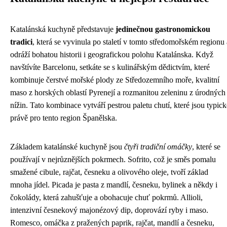
Katalánská kuchyně představuje
jedinečnou gastronomickou
tradici
, která se vyvinula po staletí v tomto středomořském regionu 
odráží bohatou historii i geografickou polohu Katalánska. Když
navštívíte Barcelonu, setkáte se s kulinářským dědictvím, které
kombinuje čerstvé mořské plody ze Středozemního moře, kvalitní
maso z horských oblastí Pyrenejí a rozmanitou zeleninu z úrodných
nížin. Tato kombinace vytváří pestrou paletu chutí, které jsou typick
právě pro tento region Španělska.
Základem katalánské kuchyně jsou
čtyři tradiční omáčky
, které se
používají v nejrůznějších pokrmech. Sofrito, což je směs pomalu
smažené cibule, rajčat, česneku a olivového oleje, tvoří základ
mnoha jídel. Picada je pasta z mandlí, česneku, bylinek a někdy i
čokolády, která zahušťuje a obohacuje chuť pokrmů. Allioli,
intenzivní česnekový majonézový dip, doprovází ryby i maso.
Romesco, omáčka z pražených paprik, rajčat, mandlí a česneku,