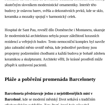
skutečným slovníkem modernistické ornamentiky. Interiér této
budovy je oslavou barev, světla a dekorativních prvků, kde se sklo,
keramika a mozaiky spojují v harmonický celek.
Hospital de Sant Pau, rovněž dílo Domèneche i Montanera, ukazuje
že modernistická architektura nebyla pouze záležitostí luxusních
rezidencí a veřejných budov. Tento nemocniční komplex byl navrž
jako zahradní město uvnitř města, kde jednotlivé pavilony jsou
propojeny podzemními chodbami a každá budova je bohatě zdoben
keramikou a skulpturami. Architekt věřil, že krásné prostředí může
přispět k uzdravení pacientů.
Pláže a pobřežní promenáda Barcelonety
Barceloneta představuje jedno z nejoblíbenějších míst v
Barceloně
, kde se moderní městský život setkává s tradičním