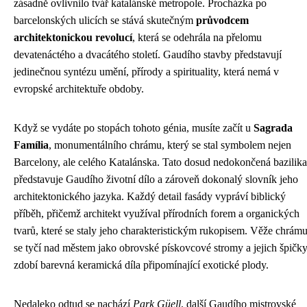
zásadně ovlivnilo tvář katalánské metropole. Procházka po
barcelonských ulicích se stává skutečným
průvodcem
architektonickou revolucí
, která se odehrála na přelomu
devatenáctého a dvacátého století. Gaudího stavby představují
jedinečnou syntézu umění, přírody a spirituality, která nemá v
evropské architektuře obdoby.
Když se vydáte po stopách tohoto génia, musíte začít u
Sagrada
Família
, monumentálního chrámu, který se stal symbolem nejen
Barcelony, ale celého Katalánska. Tato dosud nedokončená bazilika
představuje Gaudího životní dílo a zároveň dokonalý slovník jeho
architektonického jazyka. Každý detail fasády vypráví biblický
příběh, přičemž architekt využíval přírodních forem a organických
tvarů, které se staly jeho charakteristickým rukopisem. Věže chrám
se tyčí nad městem jako obrovské pískovcové stromy a jejich špičk
zdobí barevná keramická díla připomínající exotické plody.
Nedaleko odtud se nachází
Park Güell
, další Gaudího mistrovské