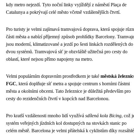
kdy metro nejezdí. Tyto noční linky vyjíždějí z náměstí Plaça de
Catalunya a pokrývají celé město včetně vzdálenějších čtvrtí.
Pro turisty je velmi zajímavá tramvajová doprava, která spojuje růz
části města a nabízí příjemný způsob prohlídky Barcelony. Tramvaj
jsou moderní, klimatizované a jezdí po šesti linkách rozdělených do
dvou systémů. Tramvajová síť je obzvláště užitečná pro cesty do
oblastí, které nejsou přímo napojeny na metro.
Velmi populárním dopravním prostředkem je také
městská železnic
FGC
, která doplňuje síť metra a spojuje centrum s horními částmi
města a okolními obcemi. Tato železnice je důležitá především pro
cesty do rezidenčních čtvrtí v kopcích nad Barcelonou.
Pro kratší vzdálenosti mnoho lidí využívá
sdílená kola Bicing
, což j
systém veřejných jízdních kol dostupných na stovkách stanic po
celém městě. Barcelona je velmi přátelská k cyklistům díky rozsáhlé