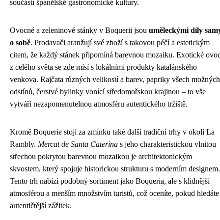
součástí španělské gastronomické kultury.
Ovocné a zeleninové stánky v Boquerii jsou
uměleckými díly sam
o sobě
. Prodavači aranžují své zboží s takovou péčí a estetickým
citem, že každý stánek připomíná barevnou mozaiku. Exotické ovo
z celého světa se zde mísí s lokálními produkty katalánského
venkova. Rajčata různých velikostí a barev, papriky všech možných
odstínů, čerstvé bylinky vonící středomořskou krajinou – to vše
vytváří nezapomenutelnou atmosféru autentického tržiště.
Kromě Boquerie stojí za zmínku také další tradiční trhy v okolí La
Rambly.
Mercat de Santa Caterina
s jeho charakteristickou vlnitou
střechou pokrytou barevnou mozaikou je architektonickým
skvostem, který spojuje historickou strukturu s moderním designem.
Tento trh nabízí podobný sortiment jako Boqueria, ale s klidnější
atmosférou a menším množstvím turistů, což oceníte, pokud hledáte
autentičtější zážitek.