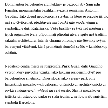
Dominantou barcelonské architektury je bezpochyby
Sagrada
Família
, monumentální bazilika navržená geniálním Antoním
Gaudím. Tato dosud nedokončená stavba, na které se pracuje již ví
než sto čtyřicet let, představuje
mistrovské dílo modernismu
a
symbolizuje duši Katalánska. Věže baziliky se tyčí nad městem a
jejich organické tvary připomínají přírodní útvary spíše než tradiční
sakrální architekturu. Interiér chrámu ohromuje návštěvníky svými
barevnými vitrážemi, které proměňují sluneční světlo v kaleidoskop
odstínů.
Nedaleko centra města se rozprostírá
Park Güell
, další Gaudího
výtvor, který původně vznikal jako luxusní rezidenční čtvrť pro
barcelonskou smetánku. Dnes slouží jako veřejný park plný
fantaskních mozaikových dekorací, organických architektonických
prvků a
nádherných výhledů na celé město
. Slavná mozaiková
ještěrka při vstupu do parku se stala jedním z nejfotografovanějších
symbolů Barcelony.