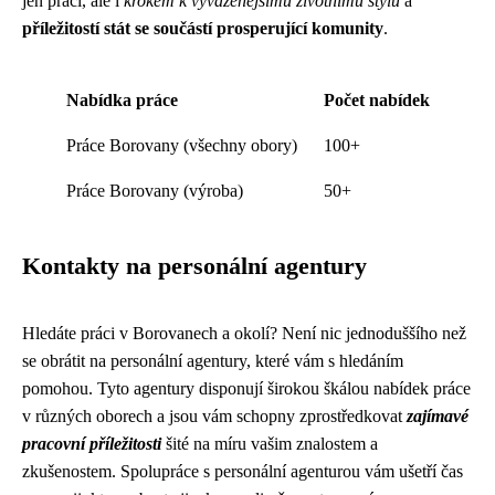
jen prací, ale i
krokem k vyváženějšímu životnímu stylu
a
příležitostí stát se součástí prosperující komunity
.
Nabídka práce
Počet nabídek
Práce Borovany (všechny obory)
100+
Práce Borovany (výroba)
50+
Kontakty na personální agentury
Hledáte práci v Borovanech a okolí? Není nic jednoduššího než
se obrátit na personální agentury, které vám s hledáním
pomohou. Tyto agentury disponují širokou škálou nabídek práce
v různých oborech a jsou vám schopny zprostředkovat
zajímavé
pracovní příležitosti
šité na míru vašim znalostem a
zkušenostem. Spolupráce s personální agenturou vám ušetří čas