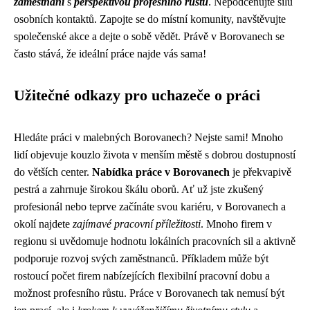
zaměstnání
s
perspektivou profesního růstu
. Nepodceňujte sílu
osobních kontaktů. Zapojte se do místní komunity, navštěvujte
společenské akce a dejte o sobě vědět. Právě v Borovanech se
často stává, že ideální práce najde vás sama!
Užitečné odkazy pro uchazeče o práci
Hledáte práci v malebných Borovanech? Nejste sami! Mnoho
lidí objevuje kouzlo života v menším městě s dobrou dostupností
do větších center.
Nabídka práce v Borovanech
je překvapivě
pestrá a zahrnuje širokou škálu oborů. Ať už jste zkušený
profesionál nebo teprve začínáte svou kariéru, v Borovanech a
okolí najdete
zajímavé pracovní příležitosti
. Mnoho firem v
regionu si uvědomuje hodnotu lokálních pracovních sil a aktivně
podporuje rozvoj svých zaměstnanců. Příkladem může být
rostoucí počet firem nabízejících flexibilní pracovní dobu a
možnost profesního růstu. Práce v Borovanech tak nemusí být