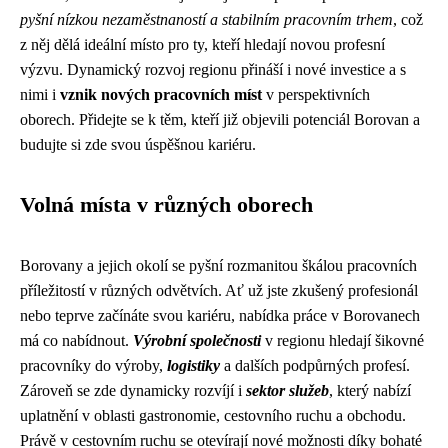
pyšní nízkou nezaměstnaností a stabilním pracovním trhem
, což
z něj dělá ideální místo pro ty, kteří hledají novou profesní
výzvu. Dynamický rozvoj regionu přináší i nové investice a s
nimi i
vznik nových pracovních míst
v perspektivních
oborech. Přidejte se k těm, kteří již objevili potenciál Borovan a
budujte si zde svou úspěšnou kariéru.
Volná místa v různých oborech
Borovany a jejich okolí se pyšní rozmanitou škálou pracovních
příležitostí v různých odvětvích. Ať už jste zkušený profesionál
nebo teprve začínáte svou kariéru, nabídka práce v Borovanech
má co nabídnout.
Výrobní společnosti
v regionu hledají šikovné
pracovníky do výroby,
logistiky
a dalších podpůrných profesí.
Zároveň se zde dynamicky rozvíjí i
sektor služeb
, který nabízí
uplatnění v oblasti gastronomie, cestovního ruchu a obchodu.
Právě v cestovním ruchu se otevírají nové možnosti díky bohaté