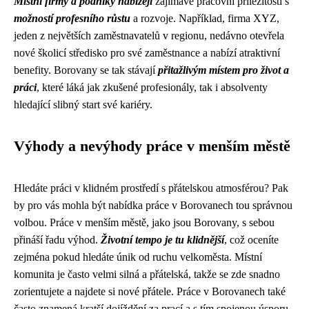
Místní firmy a podniky nabízejí
zajímavé pracovní příležitosti s
možností profesního růstu
a rozvoje. Například, firma XYZ,
jeden z největších zaměstnavatelů v regionu, nedávno otevřela
nové školicí středisko pro své zaměstnance a nabízí atraktivní
benefity. Borovany se tak stávají
přitažlivým místem pro život a
práci
, které láká jak zkušené profesionály, tak i absolventy
hledající slibný start své kariéry.
Výhody a nevýhody práce v menším městě
Hledáte práci v klidném prostředí s přátelskou atmosférou? Pak
by pro vás mohla být nabídka práce v Borovanech tou správnou
volbou. Práce v menším městě, jako jsou Borovany, s sebou
přináší řadu výhod.
Životní tempo je tu klidnější
, což oceníte
zejména pokud hledáte únik od ruchu velkoměsta. Místní
komunita je často velmi silná a přátelská, takže se zde snadno
zorientujete a najdete si nové přátele. Práce v Borovanech také
často znamená kratší dojíždění za prací a s tím spojenou úsporu