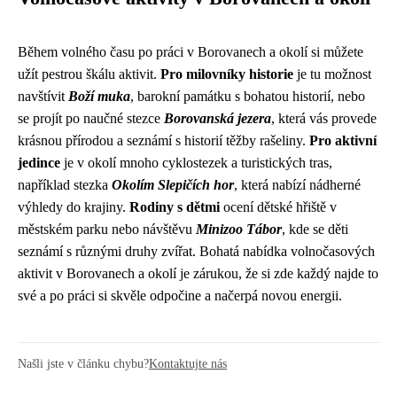
Během volného času po práci v Borovanech a okolí si můžete
užít pestrou škálu aktivit.
Pro milovníky historie
je tu možnost
navštívit
Boží muka
, barokní památku s bohatou historií, nebo
se projít po naučné stezce
Borovanská jezera
, která vás provede
krásnou přírodou a seznámí s historií těžby rašeliny.
Pro aktivní
jedince
je v okolí mnoho cyklostezek a turistických tras,
například stezka
Okolím Slepičích hor
, která nabízí nádherné
výhledy do krajiny.
Rodiny s dětmi
ocení dětské hřiště v
městském parku nebo návštěvu
Minizoo Tábor
, kde se děti
seznámí s různými druhy zvířat. Bohatá nabídka volnočasových
aktivit v Borovanech a okolí je zárukou, že si zde každý najde to
své a po práci si skvěle odpočine a načerpá novou energii.
Našli jste v článku chybu?
Kontaktujte nás