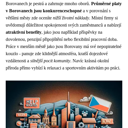
Borovanech je pestrá a zahrnuje mnoho oborů.
Průměrné platy
v Borovanech jsou konkurenceschopné
a v porovnání s
většími městy zde oceníte
nižší životní náklady
. Místní firmy si
uvědomují důležitost spokojenosti svých zaměstnanců a nabízejí
atraktivní benefity
, jako jsou například příspěvky na
dovolenou, penzijní připojištění nebo flexibilní pracovní doba.
Práce v menším městě jako jsou Borovany má své nepopiratelné
kouzlo - panuje zde klidnější atmosféra, kratší dojezdové
vzdálenosti a
silnější pocit komunity
. Navíc krásná okolní
příroda přímo vybízí k relaxaci a sportovním aktivitám po práci.