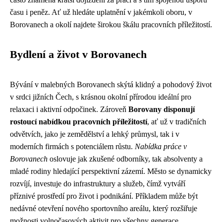
času i peněz. Ať už hledáte uplatnění v jakémkoli oboru, v
Borovanech a okolí najdete širokou škálu pracovních příležitostí.
Bydlení a život v Borovanech
Bývání v malebných Borovanech skýtá klidný a pohodový život
v srdci jižních Čech, s krásnou okolní přírodou ideální pro
relaxaci i aktivní odpočinek. Zároveň
Borovany disponují
rostoucí nabídkou pracovních příležitostí
, ať už v tradičních
odvětvích, jako je zemědělství a lehký průmysl, tak i v
moderních firmách s potenciálem růstu.
Nabídka práce v
Borovanech
oslovuje jak zkušené odborníky, tak absolventy a
mladé rodiny hledající perspektivní zázemí. Město se dynamicky
rozvíjí, investuje do infrastruktury a služeb, čímž vytváří
příznivé prostředí pro život i podnikání. Příkladem může být
nedávné otevření nového sportovního areálu, který rozšiřuje
možnosti volnočasových aktivit pro všechny generace.