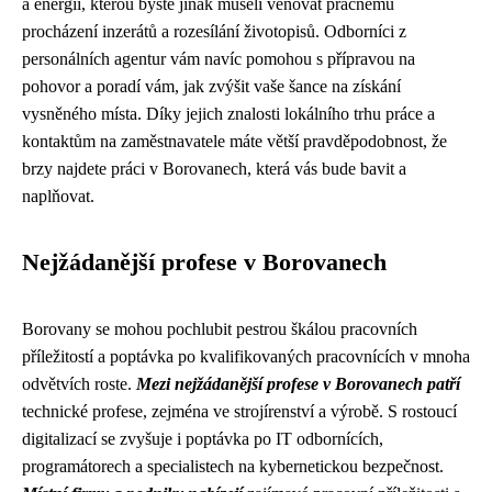
a energii, kterou byste jinak museli věnovat pracnému
procházení inzerátů a rozesílání životopisů. Odborníci z
personálních agentur vám navíc pomohou s přípravou na
pohovor a poradí vám, jak zvýšit vaše šance na získání
vysněného místa. Díky jejich znalosti lokálního trhu práce a
kontaktům na zaměstnavatele máte větší pravděpodobnost, že
brzy najdete práci v Borovanech, která vás bude bavit a
naplňovat.
Nejžádanější profese v Borovanech
Borovany se mohou pochlubit pestrou škálou pracovních
příležitostí a poptávka po kvalifikovaných pracovnících v mnoha
odvětvích roste.
Mezi nejžádanější profese v Borovanech patří
technické profese, zejména ve strojírenství a výrobě. S rostoucí
digitalizací se zvyšuje i poptávka po IT odbornících,
programátorech a specialistech na kybernetickou bezpečnost.