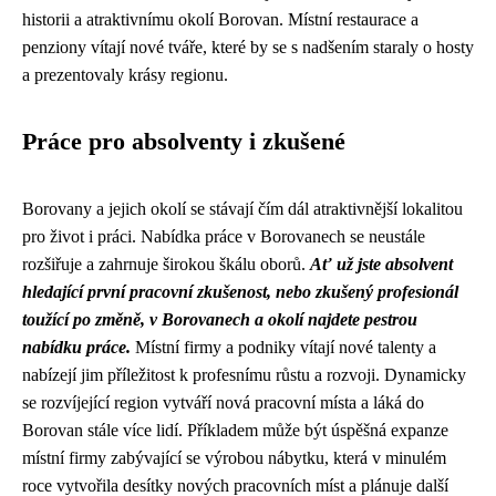
historii a atraktivnímu okolí Borovan. Místní restaurace a
penziony vítají nové tváře, které by se s nadšením staraly o hosty
a prezentovaly krásy regionu.
Práce pro absolventy i zkušené
Borovany a jejich okolí se stávají čím dál atraktivnější lokalitou
pro život i práci. Nabídka práce v Borovanech se neustále
rozšiřuje a zahrnuje širokou škálu oborů.
Ať už jste absolvent
hledající první pracovní zkušenost, nebo zkušený profesionál
toužící po změně, v Borovanech a okolí najdete pestrou
nabídku práce.
Místní firmy a podniky vítají nové talenty a
nabízejí jim příležitost k profesnímu růstu a rozvoji. Dynamicky
se rozvíjející region vytváří nová pracovní místa a láká do
Borovan stále více lidí. Příkladem může být úspěšná expanze
místní firmy zabývající se výrobou nábytku, která v minulém
roce vytvořila desítky nových pracovních míst a plánuje další