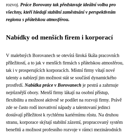
rozvoj.
Práce Borovany tak představuje ideální volbu pro
všechny, kteří hledají stabilní zaměstnání v perspektivním
regionu s přátelskou atmosférou.
Nabídky od menších firem i korporací
V malebných Borovanech se otevírá široká škála pracovních
příležitostí, a to jak v menších firmách s přátelskou atmosférou,
tak i v prosperujících korporacích. Místní firmy vítají nové
talenty a nabízejí jim možnost stát se součástí dynamického
prostředí.
Nabídka práce v Borovanech
je pestrá a zahrnuje
nejrůznější obory. Menší firmy lákají na osobní přístup,
flexibilitu a možnost aktivně se podílet na rozvoji firmy. Právě
zde se často rodí inovativní nápady a talentovaní jedinci
dostávají příležitost k rychlému kariérnímu růstu. Na druhou
stranu, korporace skýtají stabilní zázemí, propracovaný systém
benefitů a možnost profesního rozvoje v rámci mezinárodních