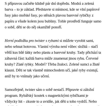
S přípravou začněte klidně pár dní dopředu. Modrá a zelená
barva – to je základ. Představte si místnost, kde se vlní papírové
řasy jako mořské řasy, po stěnách plavou barevné rybičky z
papíru a všude kolem jsou bubliny. Tohle prostředí funguje samo
o sobě, děti se do něj okamžitě ponoří.
Herní podložku pro twister s rybami
si můžete vyrobit sami,
nebo sehnat hotovou. Vlastní výroba není vůbec složitá – stačí
větší kus bílé látky nebo plastu a barevné kruhy. Tady přichází ta
zábavná část: každá barva může znamenat jinou rybu. Červené
kruhy? Zlaté rybky. Modré? Třeba žraloci. Zelené sumci a žluté
klauni. Děti se tak vlastně mimochodem učí, jaké ryby existují,
aniž by to vnímaly jako učení.
Samozřejmě, twister sám o sobě nestačí. Připravte si záložní
program. Rybářský koutek s magnetickými rybičkami je
vždycky hit – zkuste to a uvidíte, jak děti u toho vydrží. Nebo