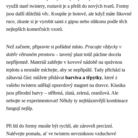
využít staré twistery, roztavit je a přelít do nových tvarů. Formy
jsou další důležitá věc. Koupíte je hotové, ale když máte šikovné
ruce, zkuste si je vyrobit sami z gipsu nebo silikonu podle těch
nejlepších komerčních vzorů.
Než začnete, připravte si pořádné místo.
Pracujte vždycky v
dobře větraném prostoru
– tavený plast totiž páchne docela
nepříjemně. Materiál zahřejte v kovové nádobě na správnou
teplotu a neustále míchejte, aby se nepřipálil. Tady přichází ta
zábavná část: můžete přidávat
barviva a třpytky
, které z
vašeho twisteru udělají opravdový magnet na dravce. Klasika
jsou přírodní barvy – stříbrná, zlatá, zelená, oranžová. Ale
nebojte se experimentovat! Někdy ty nejbláznivější kombinace
fungují nejlíp.
Při lití do formy musíte být rychlí, ale zároveň precizní.
Nalévejte pomalu, ať ve twisteru nevzniknou vzduchové