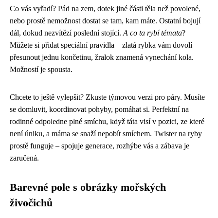
Co vás vyřadí? Pád na zem, dotek jiné části těla než povolené,
nebo prostě nemožnost dostat se tam, kam máte. Ostatní bojují
dál, dokud nezvítězí poslední stojící.
A co ta rybí témata
?
Můžete si přidat speciální pravidla – zlatá rybka vám dovolí
přesunout jednu končetinu, žralok znamená vynechání kola.
Možností je spousta.
Chcete to ještě vylepšit? Zkuste týmovou verzi pro páry. Musíte
se domluvit, koordinovat pohyby, pomáhat si. Perfektní na
rodinné odpoledne plné smíchu, když táta visí v pozici, ze které
není úniku, a máma se snaží nepobít smíchem. Twister na ryby
prostě funguje – spojuje generace, rozhýbe vás a zábava je
zaručená.
Barevné pole s obrázky mořských
živočichů