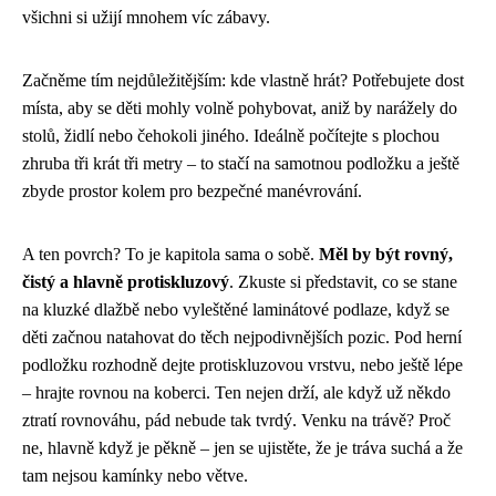
všichni si užijí mnohem víc zábavy.
Začněme tím nejdůležitějším: kde vlastně hrát? Potřebujete dost
místa, aby se děti mohly volně pohybovat, aniž by narážely do
stolů, židlí nebo čehokoli jiného. Ideálně počítejte s plochou
zhruba tři krát tři metry – to stačí na samotnou podložku a ještě
zbyde prostor kolem pro bezpečné manévrování.
A ten povrch? To je kapitola sama o sobě.
Měl by být rovný,
čistý a hlavně protiskluzový
. Zkuste si představit, co se stane
na kluzké dlažbě nebo vyleštěné laminátové podlaze, když se
děti začnou natahovat do těch nejpodivnějších pozic. Pod herní
podložku rozhodně dejte protiskluzovou vrstvu, nebo ještě lépe
– hrajte rovnou na koberci. Ten nejen drží, ale když už někdo
ztratí rovnováhu, pád nebude tak tvrdý. Venku na trávě? Proč
ne, hlavně když je pěkně – jen se ujistěte, že je tráva suchá a že
tam nejsou kamínky nebo větve.