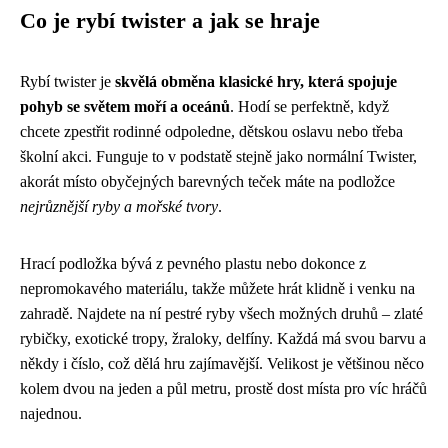
Co je rybí twister a jak se hraje
Rybí twister je
skvělá obměna klasické hry, která spojuje
pohyb se světem moří a oceánů
. Hodí se perfektně, když
chcete zpestřit rodinné odpoledne, dětskou oslavu nebo třeba
školní akci. Funguje to v podstatě stejně jako normální Twister,
akorát místo obyčejných barevných teček máte na podložce
nejrůznější ryby a mořské tvory
.
Hrací podložka bývá z pevného plastu nebo dokonce z
nepromokavého materiálu, takže můžete hrát klidně i venku na
zahradě. Najdete na ní pestré ryby všech možných druhů – zlaté
rybičky, exotické tropy, žraloky, delfíny. Každá má svou barvu a
někdy i číslo, což dělá hru zajímavější. Velikost je většinou něco
kolem dvou na jeden a půl metru, prostě dost místa pro víc hráčů
najednou.