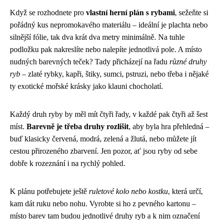
Když se rozhodnete pro
vlastní herní plán s rybami
, sežeňte si
pořádný kus nepromokavého materiálu – ideální je plachta nebo
silnější fólie, tak dva krát dva metry minimálně. Na tuhle
podložku pak nakreslíte nebo nalepíte jednotlivá pole. A místo
nudných barevných teček? Tady přicházejí na řadu
různé druhy
ryb
– zlaté rybky, kapři, štiky, sumci, pstruzi, nebo třeba i nějaké
ty exotické mořské krásky jako klauni chocholatí.
Každý druh ryby by měl mít čtyři řady, v každé pak čtyři až šest
míst.
Barevně je třeba druhy rozlišit
, aby byla hra přehledná –
buď klasicky červená, modrá, zelená a žlutá, nebo můžete jít
cestou přirozeného zbarvení. Jen pozor, ať jsou ryby od sebe
dobře k rozeznání i na rychlý pohled.
K plánu potřebujete ještě
ruletové kolo nebo kostku
, která určí,
kam dát ruku nebo nohu. Vyrobte si ho z pevného kartonu –
místo barev tam budou jednotlivé druhy ryb a k nim označení