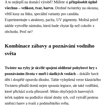
A to nejlepší na domácí výrobě? Můžete si
přizpůsobit úplně
všechno – velikost, tvar, barvu
. Drobné twisterky na okouna,
větší kusy na štiku, speciální varianty pro candáta.
Experimentujte s atraktory, pachy, UV pigmenty. Možná právě
takhle vytvoříte nástrahu, která bude chytat líp než cokoliv z
obchodu. Proč ne?
Kombinace zábavy a poznávání vodního
světa
Twister na ryby je skvělé spojení oblíbené pohybové hry s
poznáváním života v moři i sladkých vodách
– dokáže bavit
děti i dospělé opravdu dlouho. Tahle vylepšená verze klasického
Twisteru přináší domů nejen spoustu legrace, ale také vzdělání,
které přichází zcela přirozeně. Místo obyčejných barevných
teček najdete na podložce různé druhy ryb, což vytváří pestrou
směsici barev a tvarů z podmořského světa.