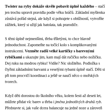
Twister na ryby dokáže skvěle pobavit úplně každého
– stačí
jen trochu upravit pravidla podle věku hráčů. Základní myšlenka
zůstává pořád stejná, ale když si pohrajete s obtížností, vytvoříte
zážitek, který si užijí jak batolata, tak prarodiče.
S těmi úplně nejmenšími, třeba tříletými, to chce hlavně
jednoduchost. Zapomeňte na točící kolo s komplikovanými
instrukcemi.
Vezměte radši velké kartičky s barevnými
rybičkami
a ukazujte jim, kam mají dát ručičku nebo nožičku.
Dej ruku na modrou rybku! Vidíte? Nic složitého. Podložka s
čtyřmi základními barvami a veselými rybami úplně stačí. Děti si
při tom procvičí koordinaci a ještě se naučí něco o mořských
tvorech.
Když děti dorostou do školního věku, kolem šesti až deseti let,
můžete přidat víc barev a třeba i
jména jednotlivých druhů ryb
.
Představte si, jak vaše dcera balancuje na jedné noze a zároveň