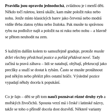
Pravidla jsou opravdu jednoduchá
, zvládnou je i menší děti.
Někdo točí ruletou, která ukáže, kam máte položit ruku nebo
nohu. Jenže místo klasických barev jako červená nebo modrá
vidíte třeba zlatou rybku nebo žraloka. Pak musíte tu správnou
rybu na podložce najít a položit na ni ruku nebo nohu – a hlavně
se přitom neuhodit na zem.
S každým dalším kolem to samozřejmě graduje, protože
musíte
držet všechny předchozí pozice a pořád přidávat nové
. Tady
začíná ta pravá zábava – lidi se natahují, ohýbají, překrucují jako
preclíky a snaží se dostat k rybám. Často se musíte protáhnout
pod někým nebo přelézt přes ostatní hráče. Výsledné pozice
vypadají někdy docela k popukání.
Co je fajn – děti se při tom
naučí poznávat různé druhy ryb
a
mořských živočichů. Spousta verzí má i české i latinské názvy,
takže se toho o přírodě docela dost dozvědí. Některé varianty