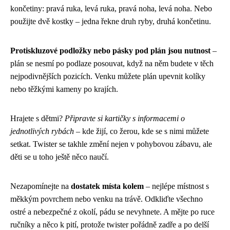
končetiny: pravá ruka, levá ruka, pravá noha, levá noha. Nebo
použijte dvě kostky – jedna řekne druh ryby, druhá končetinu.
Protiskluzové podložky nebo pásky pod plán jsou nutnost
–
plán se nesmí po podlaze posouvat, když na něm budete v těch
nejpodivnějších pozicích. Venku můžete plán upevnit kolíky
nebo těžkými kameny po krajích.
Hrajete s dětmi?
Připravte si kartičky s informacemi o
jednotlivých rybách
– kde žijí, co žerou, kde se s nimi můžete
setkat. Twister se takhle změní nejen v pohybovou zábavu, ale
děti se u toho ještě něco naučí.
Nezapomínejte na
dostatek místa kolem
– nejlépe místnost s
měkkým povrchem nebo venku na trávě. Odkliďte všechno
ostré a nebezpečné z okolí, pádu se nevyhnete. A mějte po ruce
ručníky a něco k pití, protože twister pořádně zadře a po delší