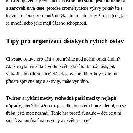
musí zodpovědět před tahem.
Hra se tím stane ještě naučnější
a zároveň trvá déle
, protože kromě fyzické výzvy přidáváte i
hlavolam. Otázky se můžou týkat toho, kde ryby žijí, co jedí, jak
se množí nebo jaké mají úžasné schopnosti.
Tipy pro organizaci dětských rybích oslav
Chystáte oslavy pro děti a přemýšlíte nad něčím originálním?
Zkuste rybí tématiku! Vodní svět nabízí tolik možností, jak
vytvořit atmosféru, která děti doslova pohltí. A když k tomu
přidáte správné hry a aktivity, máte vyhráno.
Twister s rybími motivy rozhodně patří mezi ty nejlepší
nápady
, které dokážou rozproudit atmosféru i mezi dětmi, co se
třeba ještě moc neznají. Tahle hra prostě funguje – děti se u ní
smějí, zapomínají na ostychy a skvěle se baví.