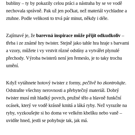
bubliny – ty by pokazily celou práci a nástraha by se ve vodě
nechovala správně. Pak už jen počkat, než materiál vychladne a
ztuhne. Podle velikosti to trvá pár minut, někdy i déle.
Zajímavé je, že
barevná inspirace může přijít odkudkoliv
–
třeba i ze známé hry twister. Stejně jako tahle hra hraje s barvami
a vzory, můžete i vy vrstvit různé odstíny a vytvářet plynulé
přechody. Výroba twisterů není jen řemeslo, je to taky trochu
umění.
Když vytáhnete hotový twister z formy,
pečlivě ho zkontrolujte
.
Odstraňte všechny nerovnosti a přebytečný materiál. Dobrý
twister musí mít hladký povrch, pružné tělo a hlavně funkční
ocásek, který ve vodě krásně kmitá a láká ryby. Než vyrazíte na
ryby, vyzkoušejte si ho doma ve velkém kbelíku nebo vaně –
uvidíte hned, jestli se pohybuje tak, jak má.