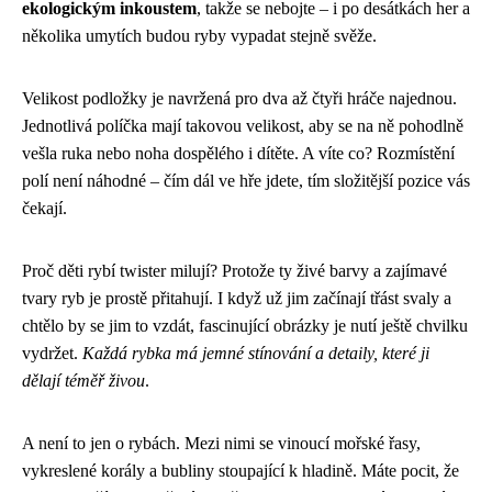
ekologickým inkoustem
, takže se nebojte – i po desátkách her a
několika umytích budou ryby vypadat stejně svěže.
Velikost podložky je navržená pro dva až čtyři hráče najednou.
Jednotlivá políčka mají takovou velikost, aby se na ně pohodlně
vešla ruka nebo noha dospělého i dítěte. A víte co? Rozmístění
polí není náhodné – čím dál ve hře jdete, tím složitější pozice vás
čekají.
Proč děti rybí twister milují? Protože ty živé barvy a zajímavé
tvary ryb je prostě přitahují. I když už jim začínají třást svaly a
chtělo by se jim to vzdát, fascinující obrázky je nutí ještě chvilku
vydržet.
Každá rybka má jemné stínování a detaily, které ji
dělají téměř živou
.
A není to jen o rybách. Mezi nimi se vinoucí mořské řasy,
vykreslené korály a bubliny stoupající k hladině. Máte pocit, že