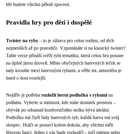
hře budete všichni pěkně zpocení.
Pravidla hry pro děti i dospělé
Twister na ryby
– to je zábava pro celou rodinu, od těch
nejmenších až po prarodiče. Vzpomínáte si na klasický twister?
Tahle verze přináší svěží rybí tematiku, která celou hru posune
na úplně jinou úroveň. Místo obyčejných barevných teček se
tady kroutíte mezi barevnými rybami, a věřte mi, atmosféra je
hned o dost veselejší.
Nejdřív je potřeba
rozložit herní podložku s rybami
na
podlahu. Vyberte si místnost, kde máte dostatek prostoru –
obývák po odsunutí konferenčního stolku bývá ideální.
Podložka má čtyři řady barevných ryb, každá barva má svůj
sloupec. Hráči se postaví kolem dokola, aby všichni měli
férovou šanci. Jeden z vás bude rozhodčí – točí ruletou nebo