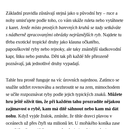
Základní pravidla zůstávají stejná jako u původní hry – ruce a
nohy umisťujete podle toho, co vám ukáže ruleta nebo vytáhnete
z karet.
Jenže místo prostých barevných kruhů se tady setkáváte
s nádherně zpracovanými obrázky nejrůznějších ryb
. Najdete tu
třeba exotické tropické druhy jako klauna očkatého,
papouškovité ryby nebo rejnoky, ale taky známější sladkovodní
kapr, štiku nebo pstruha. Děti tak při každé hře přirozeně
poznávají, jak jednotlivé druhy vypadají.
Tahle hra prostě funguje na víc úrovních najednou. Zatímco se
snažíte udržet rovnováhu a nezhroutit se na zem, mimochodem
se učíte rozpoznávat ryby podle jejich typických znaků.
Můžete
hru ještě oživit tím, že při každém tahu prozradíte nějakou
zajímavost o rybě, kam má dítě sáhnout nebo kam má dát
nohu
. Když vyjde žralok, zmíníte, že tihle dravci plavou v
oceánech už přes čtyři sta milionů let. U mořského koníka zase