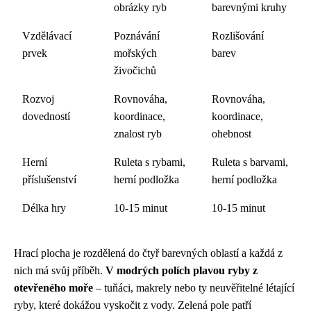
obrázky ryb
barevnými kruhy
Vzdělávací
Poznávání
Rozlišování
prvek
mořských
barev
živočichů
Rozvoj
Rovnováha,
Rovnováha,
dovedností
koordinace,
koordinace,
znalost ryb
ohebnost
Herní
Ruleta s rybami,
Ruleta s barvami,
příslušenství
herní podložka
herní podložka
Délka hry
10-15 minut
10-15 minut
Hrací plocha je rozdělená do čtyř barevných oblastí a každá z
nich má svůj příběh.
V modrých polích plavou ryby z
otevřeného moře
– tuňáci, makrely nebo ty neuvěřitelné létající
ryby, které dokážou vyskočit z vody. Zelená pole patří