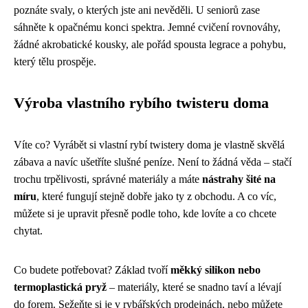
poznáte svaly, o kterých jste ani nevěděli. U seniorů zase
sáhněte k opačnému konci spektra. Jemné cvičení rovnováhy,
žádné akrobatické kousky, ale pořád spousta legrace a pohybu,
který tělu prospěje.
Výroba vlastního rybího twisteru doma
Víte co? Vyrábět si vlastní rybí twistery doma je vlastně skvělá
zábava a navíc ušetříte slušné peníze. Není to žádná věda – stačí
trochu trpělivosti, správné materiály a máte
nástrahy šité na
míru
, které fungují stejně dobře jako ty z obchodu. A co víc,
můžete si je upravit přesně podle toho, kde lovíte a co chcete
chytat.
Co budete potřebovat? Základ tvoří
měkký silikon nebo
termoplastická pryž
– materiály, které se snadno taví a lévají
do forem. Sežeňte si je v rybářských prodejnách, nebo můžete