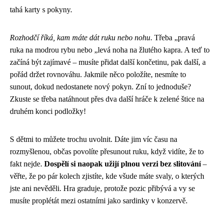
tahá karty s pokyny.
Rozhodčí říká, kam máte dát ruku nebo nohu
. Třeba „pravá
ruka na modrou rybu nebo „levá noha na žlutého kapra. A teď to
začíná být zajímavé – musíte přidat další končetinu, pak další, a
pořád držet rovnováhu. Jakmile něco položíte, nesmíte to
sunout, dokud nedostanete nový pokyn. Zní to jednoduše?
Zkuste se třeba natáhnout přes dva další hráče k zelené štice na
druhém konci podložky!
S dětmi to můžete trochu uvolnit. Dáte jim víc času na
rozmyšlenou, občas povolíte přesunout ruku, když vidíte, že to
fakt nejde.
Dospělí si naopak užijí plnou verzi bez slitování
–
věřte, že po pár kolech zjistíte, kde všude máte svaly, o kterých
jste ani nevěděli. Hra graduje, protože pozic přibývá a vy se
musíte proplétát mezi ostatními jako sardinky v konzervě.