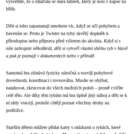
vysvětlíte, že o mláďata se stará tatínek, který je nosí v kapse na
břiše.
Děti si toho zapamatují mnohem víc, když se učí pohybem a
bavením se. Proto je Twister na ryby skvělý doplněk k
přírodopisu nebo příprava před výletem do akvária.
Když si s
ním zahrajete několikrát, děti si vytvoří vlastní sbírku ryb v hlavě
a pak je poznají v dokumentech nebo v přírodě
.
Samotná hra zůstává fyzicky náročná a rozvíjí pohybové
dovednosti, koordinaci i rovnováhu. Musíte se ohýbat,
natahovat, zkrucovat do všech možných poloh – prostě cvičíte
celé tělo. Ale díky těm rybám má hra úplně jiný náboj a děti se k
ní rády vracejí, protože chtějí poznat všechny druhy na
podložce.
Starším dětem můžete přidat karty s otázkami o rybách, které