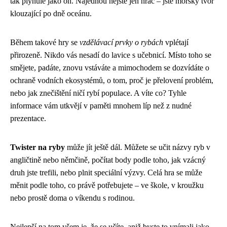
tak plynule jako on. Najednou nejste jen hráč – jste mořský tvor
klouzající po dně oceánu.
Během takové hry se
vzdělávací prvky o rybách
vplétají
přirozeně. Nikdo vás nesadí do lavice s učebnicí. Místo toho se
smějete, padáte, znovu vstáváte a mimochodem se dozvídáte o
ochraně vodních ekosystémů, o tom, proč je přelovení problém,
nebo jak znečištění ničí rybí populace. A víte co? Tyhle
informace vám utkvějí v paměti mnohem líp než z nudné
prezentace.
Twister na ryby
může jít ještě dál. Můžete se učit názvy ryb v
angličtině nebo němčině, počítat body podle toho, jak vzácný
druh jste trefili, nebo plnit speciální výzvy. Celá hra se může
měnit podle toho, co právě potřebujete – ve škole, v kroužku
nebo prostě doma o víkendu s rodinou.
Nejlepší na tom všem je, že se učíte, aniž byste to vnímali jako