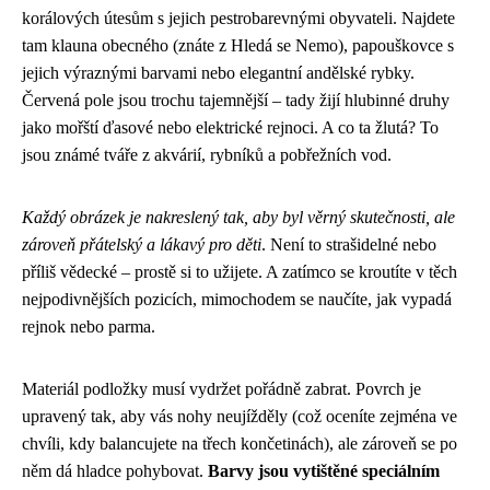
korálových útesům s jejich pestrobarevnými obyvateli. Najdete
tam klauna obecného (znáte z Hledá se Nemo), papouškovce s
jejich výraznými barvami nebo elegantní andělské rybky.
Červená pole jsou trochu tajemnější – tady žijí hlubinné druhy
jako mořští ďasové nebo elektrické rejnoci. A co ta žlutá? To
jsou známé tváře z akvárií, rybníků a pobřežních vod.
Každý obrázek je nakreslený tak, aby byl věrný skutečnosti, ale
zároveň přátelský a lákavý pro děti
. Není to strašidelné nebo
příliš vědecké – prostě si to užijete. A zatímco se kroutíte v těch
nejpodivnějších pozicích, mimochodem se naučíte, jak vypadá
rejnok nebo parma.
Materiál podložky musí vydržet pořádně zabrat. Povrch je
upravený tak, aby vás nohy neujížděly (což oceníte zejména ve
chvíli, kdy balancujete na třech končetinách), ale zároveň se po
něm dá hladce pohybovat.
Barvy jsou vytištěné speciálním