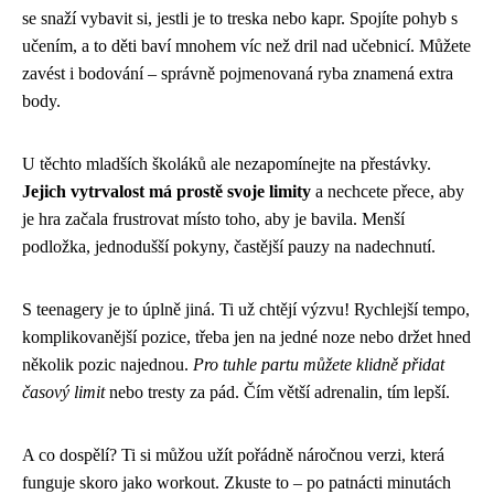
se snaží vybavit si, jestli je to treska nebo kapr. Spojíte pohyb s
učením, a to děti baví mnohem víc než dril nad učebnicí. Můžete
zavést i bodování – správně pojmenovaná ryba znamená extra
body.
U těchto mladších školáků ale nezapomínejte na přestávky.
Jejich vytrvalost má prostě svoje limity
a nechcete přece, aby
je hra začala frustrovat místo toho, aby je bavila. Menší
podložka, jednodušší pokyny, častější pauzy na nadechnutí.
S teenagery je to úplně jiná. Ti už chtějí výzvu! Rychlejší tempo,
komplikovanější pozice, třeba jen na jedné noze nebo držet hned
několik pozic najednou.
Pro tuhle partu můžete klidně přidat
časový limit
nebo tresty za pád. Čím větší adrenalin, tím lepší.
A co dospělí? Ti si můžou užít pořádně náročnou verzi, která
funguje skoro jako workout. Zkuste to – po patnácti minutách