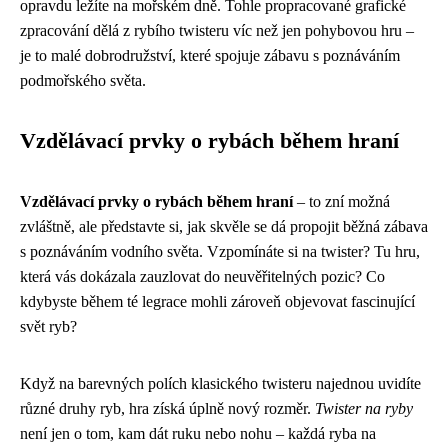
opravdu ležíte na mořském dně. Tohle propracované grafické
zpracování dělá z rybího twisteru víc než jen pohybovou hru –
je to malé dobrodružství, které spojuje zábavu s poznáváním
podmořského světa.
Vzdělávací prvky o rybách během hraní
Vzdělávací prvky o rybách během hraní
– to zní možná
zvláštně, ale představte si, jak skvěle se dá propojit běžná zábava
s poznáváním vodního světa. Vzpomínáte si na twister? Tu hru,
která vás dokázala zauzlovat do neuvěřitelných pozic? Co
kdybyste během té legrace mohli zároveň objevovat fascinující
svět ryb?
Když na barevných polích klasického twisteru najednou uvidíte
různé druhy ryb, hra získá úplně nový rozměr.
Twister na ryby
není jen o tom, kam dát ruku nebo nohu – každá ryba na