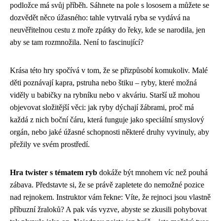
podložce má svůj příběh. Sáhnete na pole s lososem a můžete se
dozvědět něco úžasného: tahle vytrvalá ryba se vydává na
neuvěřitelnou cestu z moře zpátky do řeky, kde se narodila, jen
aby se tam rozmnožila. Není to fascinující?
Krása této hry spočívá v tom, že se přizpůsobí komukoliv. Malé
děti poznávají kapra, pstruha nebo štiku – ryby, které možná
viděly u babičky na rybníku nebo v akváriu. Starší už mohou
objevovat složitější věci: jak ryby dýchají žábrami, proč má
každá z nich boční čáru, která funguje jako speciální smyslový
orgán, nebo jaké úžasné schopnosti některé druhy vyvinuly, aby
přežily ve svém prostředí.
Hra twister s tématem ryb
dokáže být mnohem víc než pouhá
zábava. Představte si, že se právě zapletete do nemožné pozice
nad rejnokem. Instruktor vám řekne: Víte, že rejnoci jsou vlastně
příbuzní žraloků? A pak vás vyzve, abyste se zkusili pohybovat