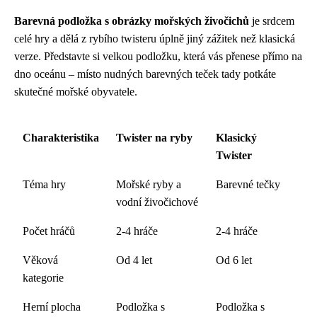
Barevná podložka s obrázky mořských živočichů
je srdcem
celé hry a dělá z rybího twisteru úplně jiný zážitek než klasická
verze. Představte si velkou podložku, která vás přenese přímo na
dno oceánu – místo nudných barevných teček tady potkáte
skutečné mořské obyvatele.
Charakteristika
Twister na ryby
Klasický
Twister
Téma hry
Mořské ryby a
Barevné tečky
vodní živočichové
Počet hráčů
2-4 hráče
2-4 hráče
Věková
Od 4 let
Od 6 let
kategorie
Herní plocha
Podložka s
Podložka s