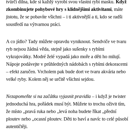
tvůrčí dílna, kde si každý vyrobí svou vlastní rybí masku.
Když
zkombinujete pohybové hry s klidnějšími aktivitami
, máte
jistotu, že se pobavíte všichni – i ti aktivnější a ti, kdo se radši
soustředí na výtvarnou práci.
A co jídlo? Tady můžete opravdu vyniknout. Sendviče ve tvaru
ryb nejsou žádná věda, stejně jako sušenky s rybími
vykrajovátky. Modré želé vypadá jako moře a děti ho milují.
Nápoje podávejte v průhledných nádobách s rybími dekoracemi
– efekt zaručen. Vrcholem pak bude dort ve tvaru akvária nebo
velké ryby. Kolem něj se určitě všichni sejdou.
Nezapomeňte si na začátku vyjasnit pravidla
– i když je twister
jednoduchá hra, pořádek musí být. Můžete to trochu oživit tím,
že místo „pravá ruka nebo „levá noha budete říkat „přední
ploutev nebo „ocasní ploutev. Děti to baví a navíc to celé působí
autentičtěji.