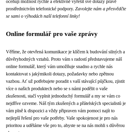
oceňují možnost rychle a efektivně vyřešit své dotazy právě
prostřednictvím telefonické podpory.
Zavolejte nám a přesvědčte
se sami o výhodách naší telefonní linky!
Online formulář pro vaše zprávy
Věříme, že otevřená komunikace je klíčem k budování silných a
důvěryhodných vztahů. Proto vám s radostí představujeme náš
online formulář, který vám umožňuje snadno a rychle nás
kontaktovat s jakýmikoli dotazy, požadavky nebo zpětnou
vazbou. Ať už potřebujete poradit s vaší stávající půjčkou, zjistit
více o našich produktech nebo se s námi podělit o vaše
zkušenosti, stačí vyplnit jednoduchý formulář a my se vám co
nejdříve ozveme. Náš tým zkušených a přátelských specialistů je
vám plně k dispozici a vždy připraven vám pomoci najít to
nejlepší řešení pro vaše potřeby. Vaše spokojenost je pro nás
prioritou a uděláme vše pro to, abyste se na nás mohli s důvěrou