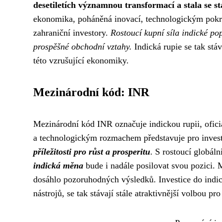
desetiletích významnou transformací a stala se 
ekonomika, poháněná inovací, technologickým pokroke
zahraniční investory.
Rostoucí kupní síla indické po
prospěšné obchodní vztahy.
Indická rupie se tak stá
této vzrušující ekonomiky.
Mezinárodní kód: INR
Mezinárodní kód INR označuje indickou rupii, oficiá
a technologickým rozmachem představuje pro invest
příležitosti pro růst a prosperitu
. S rostoucí globál
indická měna
bude i nadále posilovat svou pozici. 
dosáhlo pozoruhodných výsledků. Investice do indi
nástrojů, se tak stávají stále atraktivnější volbou pro