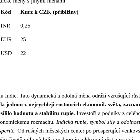
ndické měny s jinými měnami
Kód
Kurz k CZK (přibližný)
INR
0,25
EUR
25
USD
22
nu Indie. Tato dynamická a odolná měna odráží vzrušující růst
tala jednou z nejrychleji rostoucích ekonomik světa, zazna
lilo hodnotu a stabilitu rupie.
Investoři a podniky z celéh
u ekonomickému rozmachu.
Indická rupie, symbol síly a odolnost
speritě.
Od rušných městských center po prosperující venkov
ím životě milionů lidí a podporuje inkluzivní růst a rozvoj.