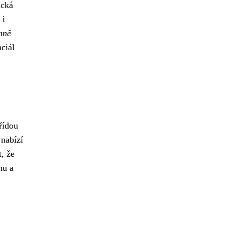
ická
 i
mně
ciál
řídou
nabízí
, že
hu a