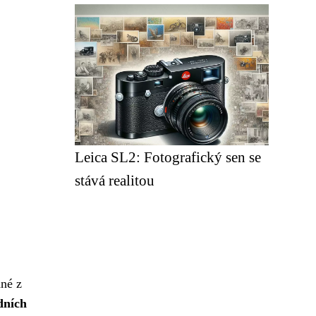
Leica SL2: Fotografický sen se
stává realitou
dné z
dních