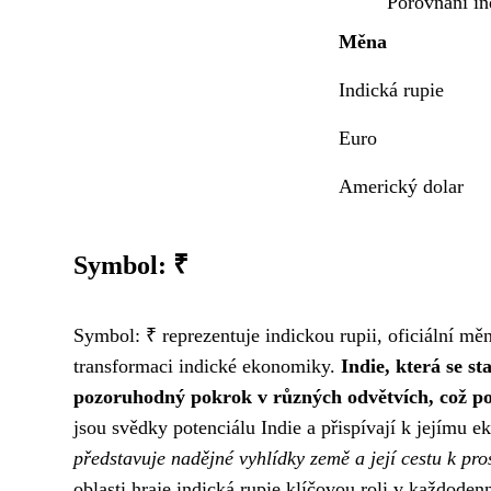
Porovnání i
Měna
Indická rupie
Euro
Americký dolar
Symbol: ₹
Symbol: ₹ reprezentuje indickou rupii, oficiální mě
transformaci indické ekonomiky.
Indie, která se s
pozoruhodný pokrok v různých odvětvích, což posí
jsou svědky potenciálu Indie a přispívají k jejím
představuje nadějné vyhlídky země a její cestu k pro
oblasti hraje indická rupie klíčovou roli v každodenn