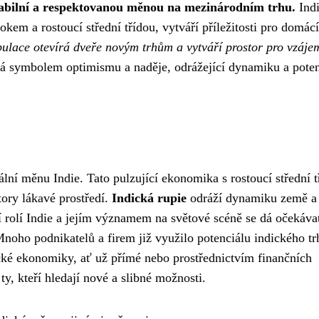
stabilní a respektovanou měnou na mezinárodním trhu.
Ind
m a rostoucí střední třídou, vytváří příležitosti pro domácí
pulace otevírá dveře novým trhům a vytváří prostor pro vzáje
vá symbolem optimismu a naděje, odrážející dynamiku a poten
lní měnu Indie. Tato pulzující ekonomika s rostoucí střední t
ory lákavé prostředí.
Indická rupie
odráží dynamiku země a 
ní rolí Indie a jejím významem na světové scéně se dá očekávat
Mnoho podnikatelů a firem již využilo potenciálu indického tr
cké ekonomiky, ať už přímé nebo prostřednictvím finančních
 ty, kteří hledají nové a slibné možnosti.