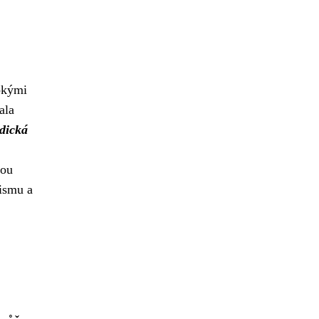
bokými
ala
dická
sou
mismu a