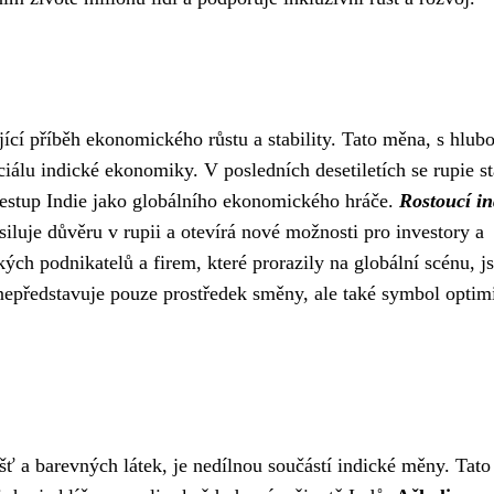
ující příběh ekonomického růstu a stability. Tato měna, s hlu
iálu indické ekonomiky. V posledních desetiletích se rupie st
estup Indie jako globálního ekonomického hráče.
Rostoucí in
iluje důvěru v rupii a otevírá nové možnosti pro investory a
ých podnikatelů a firem, které prorazily na globální scénu, j
nepředstavuje pouze prostředek směny, ale také symbol opti
šť a barevných látek, je nedílnou součástí indické měny. Tato