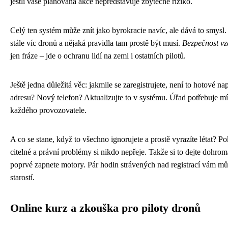
jestli vaše plánovaná akce nepředstavuje zbytečné riziko.
Celý ten systém může znít jako byrokracie navíc, ale dává to smysl.
stále víc dronů a nějaká pravidla tam prostě být musí.
Bezpečnost vz
jen fráze – jde o ochranu lidí na zemi i ostatních pilotů.
Ještě jedna důležitá věc: jakmile se zaregistrujete, není to hotové na
adresu? Nový telefon? Aktualizujte to v systému. Úřad potřebuje mí
každého provozovatele.
A co se stane, když to všechno ignorujete a prostě vyrazíte létat? 
citelné a právní problémy si nikdo nepřeje. Takže si to dejte dohrom
poprvé zapnete motory. Pár hodin strávených nad registrací vám můž
starostí.
Online kurz a zkouška pro piloty dronů