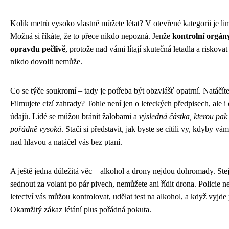
Kolik metrů vysoko vlastně můžete létat? V otevřené kategorii je li
Možná si říkáte, že to přece nikdo nepozná. Jenže
kontrolní orgány
opravdu pečlivě
, protože nad vámi lítají skutečná letadla a riskovat
nikdo dovolit nemůže.
Co se týče soukromí – tady je potřeba být obzvlášť opatrní. Natáčíte
Filmujete cizí zahrady? Tohle není jen o leteckých předpisech, ale 
údajů. Lidé se můžou bránit žalobami a
výsledná částka, kterou pak 
pořádně vysoká
. Stačí si představit, jak byste se cítili vy, kdyby 
nad hlavou a natáčel vás bez ptaní.
A ještě jedna důležitá věc – alkohol a drony nejdou dohromady. St
sednout za volant po pár pivech, nemůžete ani řídit drona. Policie n
letectví vás můžou kontrolovat, udělat test na alkohol, a když vyjde 
Okamžitý zákaz létání plus pořádná pokuta.