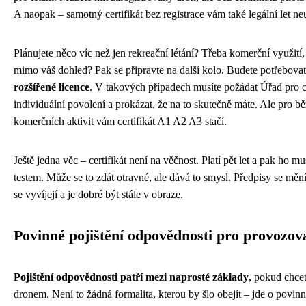
A naopak – samotný certifikát bez registrace vám také legální let n
Plánujete něco víc než jen rekreační létání? Třeba komerční využití,
mimo váš dohled? Pak se připravte na další kolo. Budete potřebova
rozšířené licence
. V takových případech musíte požádat Úřad pro civ
individuální povolení a prokázat, že na to skutečně máte. Ale pro bě
komerčních aktivit vám certifikát A1 A2 A3 stačí.
Ještě jedna věc – certifikát není na věčnost. Platí pět let a pak ho 
testem. Může se to zdát otravné, ale dává to smysl. Předpisy se měn
se vyvíjejí a je dobré být stále v obraze.
Povinné pojištění odpovědnosti pro provozov
Pojištění odpovědnosti patří mezi naprosté základy
, pokud chcet
dronem. Není to žádná formalita, kterou by šlo obejít – jde o povin