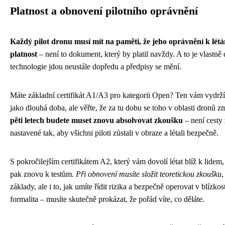
Platnost a obnovení pilotního oprávnění
Každý pilot dronu musí mít na paměti, že jeho oprávnění k lé
platnost
– není to dokument, který by platil navždy. A to je vlastně
technologie jdou neustále dopředu a předpisy se mění.
Máte základní certifikát A1/A3 pro kategorii Open? Ten vám vydrží 
jako dlouhá doba, ale věřte, že za tu dobu se toho v oblasti dronů
pěti letech budete muset znovu absolvovat zkoušku
– není cesty
nastavené tak, aby všichni piloti zůstali v obraze a létali bezpečně.
S pokročilejším certifikátem A2, který vám dovolí létat blíž k lidem, j
pak znovu k testům.
Při obnovení musíte složit teoretickou zkoušku
,
základy, ale i to, jak umíte řídit rizika a bezpečně operovat v blízkost
formalita – musíte skutečně prokázat, že pořád víte, co děláte.