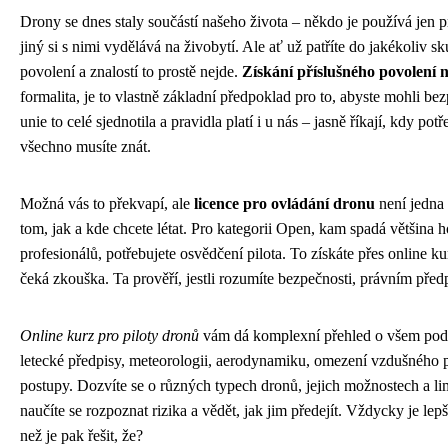
Drony se dnes staly součástí našeho života – někdo je používá jen 
jiný si s nimi vydělává na živobytí. Ale ať už patříte do jakékoliv 
povolení a znalostí to prostě nejde.
Získání příslušného povolení 
formalita, je to vlastně základní předpoklad pro to, abyste mohli be
unie to celé sjednotila a pravidla platí i u nás – jasně říkají, kdy potř
všechno musíte znát.
Možná vás to překvapí, ale
licence pro ovládání dronu
není jedna 
tom, jak a kde chcete létat. Pro kategorii Open, kam spadá většina h
profesionálů, potřebujete osvědčení pilota. To získáte přes online ku
čeká zkouška. Ta prověří, jestli rozumíte bezpečnosti, právním předp
Online kurz pro piloty dronů
vám dá komplexní přehled o všem pods
letecké předpisy, meteorologii, aerodynamiku, omezení vzdušného p
postupy. Dozvíte se o různých typech dronů, jejich možnostech a li
naučíte se rozpoznat rizika a vědět, jak jim předejít. Vždycky je le
než je pak řešit, že?