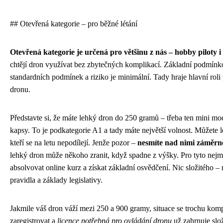
## Otevřená kategorie – pro běžné létání
Otevřená kategorie je určená pro většinu z nás – hobby piloty i
chtějí dron využívat bez zbytečných komplikací. Základní podmínkou
standardních podmínek a riziko je minimální. Tady hraje hlavní rol
dronu.
Představte si, že máte lehký dron do 250 gramů – třeba ten mini mod
kapsy. To je podkategorie A1 a tady máte největší volnost. Můžete léta
kteří se na letu nepodílejí. Jenže pozor –
nesmíte nad nimi záměrně
lehký dron může někoho zranit, když spadne z výšky. Pro tyto nejmen
absolvovat online kurz a získat základní osvědčení. Nic složitého –
pravidla a základy legislativy.
Jakmile váš dron váží mezi 250 a 900 gramy, situace se trochu komp
zaregistrovat a
licence potřebná pro ovládání dronu
už zahrnuje slo