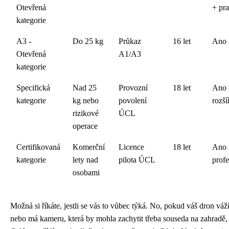
Otevřená
+ pra
kategorie
A3 -
Do 25 kg
Průkaz
16 let
Ano 
Otevřená
A1/A3
kategorie
Specifická
Nad 25
Provozní
18 let
Ano 
kategorie
kg nebo
povolení
rozší
rizikové
ÚCL
operace
Certifikovaná
Komerční
Licence
18 let
Ano 
kategorie
lety nad
pilota ÚCL
profe
osobami
Možná si říkáte, jestli se vás to vůbec týká. No, pokud váš dron váž
nebo má kameru, která by mohla zachytit třeba souseda na zahradě, 