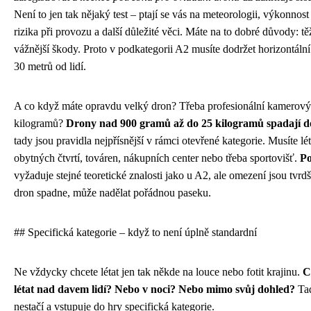
Není to jen tak nějaký test – ptají se vás na meteorologii, výkonnos
rizika při provozu a další důležité věci. Máte na to dobré důvody: t
vážnější škody. Proto v podkategorii A2 musíte dodržet horizontáln
30 metrů od lidí.
A co když máte opravdu velký dron? Třeba profesionální kamerový 
kilogramů?
Drony nad 900 gramů až do 25 kilogramů spadají d
tady jsou pravidla nejpřísnější v rámci otevřené kategorie. Musíte l
obytných čtvrtí, továren, nákupních center nebo třeba sportovišť.
Po
vyžaduje stejné teoretické znalosti jako u A2, ale omezení jsou tvrd
dron spadne, může nadělat pořádnou paseku.
## Specifická kategorie – když to není úplně standardní
Ne vždycky chcete létat jen tak někde na louce nebo fotit krajinu.
C
létat nad davem lidí? Nebo v noci? Nebo mimo svůj dohled?
Tad
nestačí a vstupuje do hry specifická kategorie.