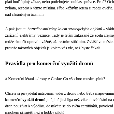
platí buď úplný zákaz, nebo potřebujete souhlas správce. Proč? Ochr
zvířata, respekt k těmto místům. Před každým letem si raději ověřte, 
nad chráněným územím.
A pak jsou tu
bezpečnostní zóny kolem strategických objektů
– vlád
zařízení, elektrárny, věznice. Tady je létání zakázané ze zcela zře
může skončit opravdu vážně, až trestním stíháním. Zvlášť ve městec
protože takových objektů je kolem vás víc, než byste čekali.
Pravidla pro komerční využití dronů
# Komerční létání s drony v Česku: Co všechno musíte splnit?
Chcete si přivydělat natáčením videí z dronu nebo třeba mapování
komerční využití dronů
je úplně jiná liga než víkendové létání na
dron používat k výdělku, dostáváte se do světa certifikátů, povolení 
mnohem přísnější než u hobby pilotů.