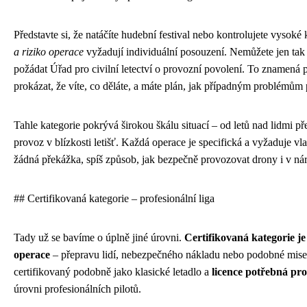
Představte si, že natáčíte hudební festival nebo kontrolujete vysok
a riziko operace
vyžadují individuální posouzení. Nemůžete jen tak 
požádat Úřad pro civilní letectví o provozní povolení. To znamená př
prokázat, že víte, co děláte, a máte plán, jak případným problémům p
Tahle kategorie pokrývá širokou škálu situací – od letů nad lidmi p
provoz v blízkosti letišť. Každá operace je specifická a vyžaduje vl
žádná překážka, spíš způsob, jak bezpečně provozovat drony i v n
## Certifikovaná kategorie – profesionální liga
Tady už se bavíme o úplně jiné úrovni.
Certifikovaná kategorie je
operace
– přepravu lidí, nebezpečného nákladu nebo podobné mise
certifikovaný podobně jako klasické letadlo a
licence potřebná pr
úrovni profesionálních pilotů.