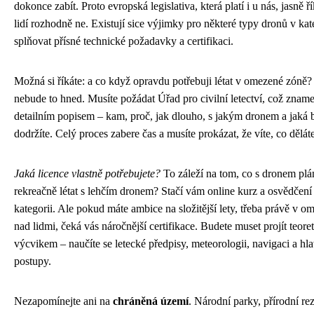
dokonce zabít. Proto evropská legislativa, která platí i u nás, jasně
lidí rozhodně ne. Existují sice výjimky pro některé typy dronů v kat
splňovat přísné technické požadavky a certifikaci.
Možná si říkáte: a co když opravdu potřebuji létat v omezené zóně? D
nebude to hned. Musíte požádat Úřad pro civilní letectví, což zname
detailním popisem – kam, proč, jak dlouho, s jakým dronem a jaká 
dodržíte. Celý proces zabere čas a musíte prokázat, že víte, co děláte
Jaká licence vlastně potřebujete?
To záleží na tom, co s dronem plá
rekreačně létat s lehčím dronem? Stačí vám online kurz a osvědčení 
kategorii. Ale pokud máte ambice na složitější lety, třeba právě v
nad lidmi, čeká vás náročnější certifikace. Budete muset projít teor
výcvikem – naučíte se letecké předpisy, meteorologii, navigaci a hl
postupy.
Nezapomínejte ani na
chráněná území
. Národní parky, přírodní re