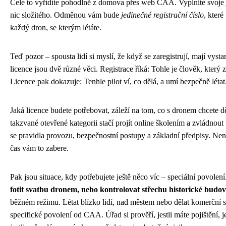
Celé to vyřídíte pohodlně z domova přes web CAA. Vyplníte svoje 
nic složitého. Odměnou vám bude
jedinečné registrační číslo
, které
každý dron, se kterým létáte.
Teď pozor – spousta lidí si myslí, že když se zaregistrují, mají vysta
licence jsou dvě různé věci. Registrace říká: Tohle je člověk, který 
Licence pak dokazuje: Tenhle pilot ví, co dělá, a umí bezpečně létat
Jaká licence budete potřebovat, záleží na tom, co s dronem chcete d
takzvané otevřené kategorii stačí projít online školením a zvládnout 
se pravidla provozu, bezpečnostní postupy a základní předpisy. Není
čas vám to zabere.
Pak jsou situace, kdy potřebujete ještě něco víc – speciální povolení.
fotit svatbu dronem, nebo kontrolovat střechu historické budo
běžném režimu. Létat blízko lidí, nad městem nebo dělat komerční 
specifické povolení od CAA. Úřad si prověří, jestli máte pojištění, jes