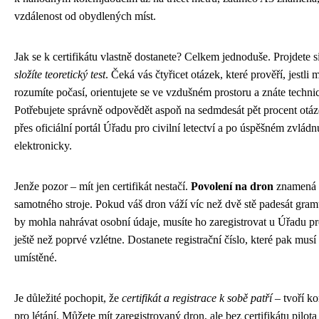
vzdálenost od obydlených míst.
Jak se k certifikátu vlastně dostanete? Celkem jednoduše. Projdete s
složíte teoretický test
. Čeká vás čtyřicet otázek, které prověří, jestli
rozumíte počasí, orientujete se ve vzdušném prostoru a znáte techn
Potřebujete správně odpovědět aspoň na sedmdesát pět procent otáz
přes oficiální portál Úřadu pro civilní letectví a po úspěšném zvládnu
elektronicky.
Jenže pozor – mít jen certifikát nestačí.
Povolení na dron
znamená i
samotného stroje. Pokud váš dron váží víc než dvě stě padesát gra
by mohla nahrávat osobní údaje, musíte ho zaregistrovat u Úřadu pro 
ještě než poprvé vzlétne. Dostanete registrační číslo, které pak musí
umístěné.
Je důležité pochopit, že
certifikát a registrace k sobě patří
– tvoří ko
pro létání. Můžete mít zaregistrovaný dron, ale bez certifikátu pilo