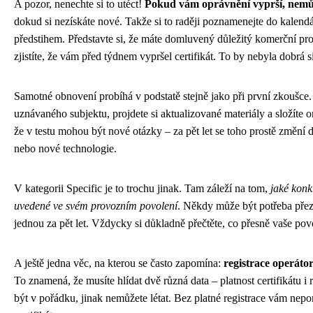
A pozor, nenechte si to utéct!
Pokud vám oprávnění vyprší, nemůže
dokud si nezískáte nové. Takže si to raději poznamenejte do kalend
předstihem. Představte si, že máte domluvený důležitý komerční pro
zjistíte, že vám před týdnem vypršel certifikát. To by nebyla dobrá s
Samotné obnovení probíhá v podstatě stejně jako při první zkoušce. 
uznávaného subjektu, projdete si aktualizované materiály a složíte onl
že v testu mohou být nové otázky – za pět let se toho prostě změní d
nebo nové technologie.
V kategorii Specific je to trochu jinak. Tam záleží na tom,
jaké kon
uvedené ve svém provozním povolení
. Někdy může být potřeba přez
jednou za pět let. Vždycky si důkladně přečtěte, co přesně vaše pov
A ještě jedna věc, na kterou se často zapomína:
registrace operáto
To znamená, že musíte hlídat dvě různá data – platnost certifikátu i 
být v pořádku, jinak nemůžete létat. Bez platné registrace vám nep