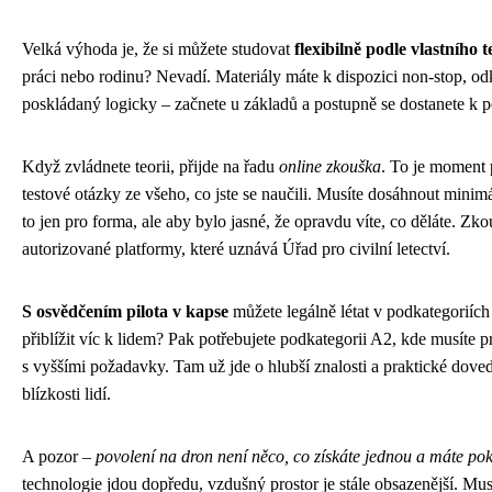
Velká výhoda je, že si můžete studovat
flexibilně podle vlastního 
práci nebo rodinu? Nevadí. Materiály máte k dispozici non-stop, od
poskládaný logicky – začnete u základů a postupně se dostanete k 
Když zvládnete teorii, přijde na řadu
online zkouška
. To je moment 
testové otázky ze všeho, co jste se naučili. Musíte dosáhnout minim
to jen pro forma, ale aby bylo jasné, že opravdu víte, co děláte. Zk
autorizované platformy, které uznává Úřad pro civilní letectví.
S osvědčením pilota v kapse
můžete legálně létat v podkategoriíc
přiblížit víc k lidem? Pak potřebujete podkategorii A2, kde musíte p
s vyššími požadavky. Tam už jde o hlubší znalosti a praktické dovedn
blízkosti lidí.
A pozor –
povolení na dron není něco, co získáte jednou a máte po
technologie jdou dopředu, vzdušný prostor je stále obsazenější. Mus