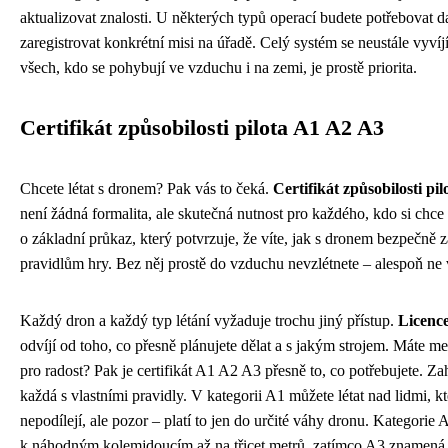
aktualizovat znalosti. U některých typů operací budete potřebovat d
zaregistrovat konkrétní misi na úřadě. Celý systém se neustále vyvíj
všech, kdo se pohybují ve vzduchu i na zemi, je prostě priorita.
Certifikát způsobilosti pilota A1 A2 A3
Chcete létat s dronem? Pak vás to čeká.
Certifikát způsobilosti pi
není žádná formalita, ale skutečná nutnost pro každého, kdo si chce u
o základní průkaz, který potvrzuje, že víte, jak s dronem bezpečně 
pravidlům hry. Bez něj prostě do vzduchu nevzlétnete – alespoň ne
Každý dron a každý typ létání vyžaduje trochu jiný přístup.
Licenc
odvíjí od toho, co přesně plánujete dělat a s jakým strojem. Máte men
pro radost? Pak je certifikát A1 A2 A3 přesně to, co potřebujete. Za
každá s vlastními pravidly. V kategorii A1 můžete létat nad lidmi, kt
nepodílejí, ale pozor – platí to jen do určité váhy dronu. Kategorie 
k náhodným kolemjdoucím až na třicet metrů, zatímco A3 znamená, 