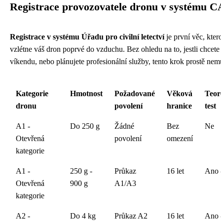
Registrace provozovatele dronu v systému 
Registrace v systému Úřadu pro civilní letectví
je první věc, kter
vzlétne váš dron poprvé do vzduchu. Bez ohledu na to, jestli chcete j
víkendu, nebo plánujete profesionální služby, tento krok prostě nem
Kategorie
Hmotnost
Požadované
Věková
Teor
dronu
povolení
hranice
test
A1 -
Do 250 g
Žádné
Bez
Ne
Otevřená
povolení
omezení
kategorie
A1 -
250 g -
Průkaz
16 let
Ano 
Otevřená
900 g
A1/A3
kategorie
A2 -
Do 4 kg
Průkaz A2
16 let
Ano 