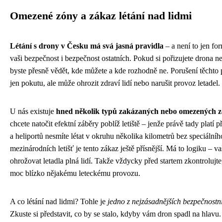
Omezené zóny a zákaz létání nad lidmi
Létání s drony v Česku má svá jasná pravidla
– a není to jen fo
vaši bezpečnost i bezpečnost ostatních. Pokud si pořizujete drona ne
byste přesně vědět, kde můžete a kde rozhodně ne. Porušení těchto 
jen pokutu, ale může ohrozit zdraví lidí nebo narušit provoz letadel.
U nás existuje
hned několik typů zakázaných nebo omezených 
chcete natočit efektní záběry poblíž letiště – jenže právě tady platí 
a heliportů nesmíte létat v okruhu několika kilometrů bez speciální
mezinárodních letišť je tento zákaz ještě přísnější. Má to logiku –
ohrožovat letadla plná lidí. Takže vždycky před startem zkontrolujte,
moc blízko nějakému leteckému provozu.
A co létání nad lidmi? Tohle je
jedno z nejzásadnějších bezpečnostn
Zkuste si představit, co by se stalo, kdyby vám dron spadl na hlavu