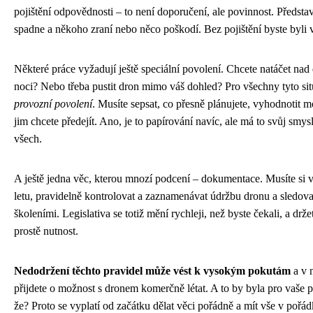
pojištění odpovědnosti – to není doporučení, ale povinnost. Představ
spadne a někoho zraní nebo něco poškodí. Bez pojištění byste byli 
Některé práce vyžadují ještě speciální povolení. Chcete natáčet nad
noci? Nebo třeba pustit dron mimo váš dohled? Pro všechny tyto sit
provozní povolení
. Musíte sepsat, co přesně plánujete, vyhodnotit m
jim chcete předejít. Ano, je to papírování navíc, ale má to svůj smys
všech.
A ještě jedna věc, kterou mnozí podcení – dokumentace. Musíte si
letu, pravidelně kontrolovat a zaznamenávat údržbu dronu a sledovat
školeními. Legislativa se totiž mění rychleji, než byste čekali, a drž
prostě nutnost.
Nedodržení těchto pravidel může vést k vysokým pokutám
a v 
přijdete o možnost s dronem komerčně létat. A to by byla pro vaše 
že? Proto se vyplatí od začátku dělat věci pořádně a mít vše v pořá