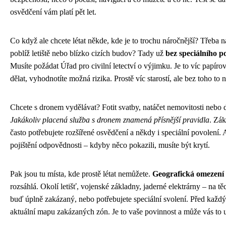
osvědčení vám platí pět let.
Co když ale chcete létat někde, kde je to trochu náročnější? Třeba n
poblíž letiště nebo blízko cizích budov? Tady už
bez speciálního p
Musíte požádat Úřad pro civilní letectví o výjimku. Je to víc papírov
dělat, vyhodnotíte možná rizika. Prostě víc starostí, ale bez toho to n
Chcete s dronem vydělávat? Fotit svatby, natáčet nemovitosti nebo
Jakákoliv placená služba s dronem znamená přísnější pravidla
. Zák
často potřebujete rozšířené osvědčení a někdy i speciální povolení
pojištění odpovědnosti – kdyby něco pokazili, musíte být krytí.
Pak jsou tu místa, kde prostě létat nemůžete.
Geografická omezení
rozsáhlá. Okolí letišť, vojenské základny, jaderné elektrárny – na t
buď úplně zakázaný, nebo potřebujete speciální svolení. Před každý
aktuální mapu zakázaných zón. Je to vaše povinnost a může vás to u