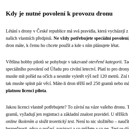
Kdy je nutné povolení k provozu dronu
Létání s drony v České republice má svá pravidla, která vycházejí z
našich vlastních předpisů.
Ne vždy potřebujete speciální povolení
dron máte, k čemu ho chcete použít a kde s ním plánujete létat.
Většina hobby pilotů se pohybuje v takzvané
otevřené kategorii
. Ta
speciálního povolení od Úřadu pro civilní letectví. Platí to pro dron
musíte mít pořád na očích a nesmíte vyletět výš než 120 metrů. Zní 
tak musíte splnit pár věcí. Máte-li dron těžší než 250 gramů nebo m
platnou licenci pilota
.
Jakou licenci vlastně potřebujete? To závisí na váze vašeho dronu.
gramů, vyžadují jen registraci a základní znalost pravidel. U těžších
online školením a složit teoretický test
. Není to nic složitého – naučí
bezpečnosti, něco o počasí, navigaci a co můžete a co ne. Test se dá