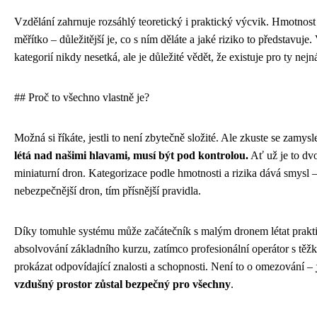
Vzdělání zahrnuje rozsáhlý teoretický i praktický výcvik. Hmotnost
měřítko – důležitější je, co s ním děláte a jaké riziko to představuje.
kategorií nikdy nesetká, ale je důležité vědět, že existuje pro ty nejn
## Proč to všechno vlastně je?
Možná si říkáte, jestli to není zbytečně složité. Ale zkuste se zamysl
létá nad našimi hlavami, musí být pod kontrolou.
Ať už je to dv
miniaturní dron. Kategorizace podle hmotnosti a rizika dává smysl –
nebezpečnější dron, tím přísnější pravidla.
Díky tomuhle systému může začátečník s malým dronem létat prakt
absolvování základního kurzu, zatímco profesionální operátor s tě
prokázat odpovídající znalosti a schopnosti. Není to o omezování –
vzdušný prostor zůstal bezpečný pro všechny
.