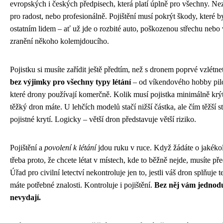
evropských i českých předpisech, která platí úplně pro všechny. Nezále
pro radost, nebo profesionálně. Pojištění musí pokrýt škody, které 
ostatním lidem – ať už jde o rozbité auto, poškozenou střechu nebo
zranění někoho kolemjdoucího.
Pojistku si musíte zařídit ještě předtím, než s dronem poprvé vzlétne
bez výjimky pro všechny typy létání
– od víkendového hobby pilo
které drony používají komerčně. Kolik musí pojistka minimálně krýt
těžký dron máte. U lehčích modelů stačí nižší částka, ale čím těžší st
pojistné krytí. Logicky – větší dron představuje větší riziko.
Pojištění a
povolení k létání
jdou ruku v ruce. Když žádáte o jakékol
třeba proto, že chcete létat v místech, kde to běžně nejde, musíte pře
Úřad pro civilní letectví nekontroluje jen to, jestli váš dron splňuj
máte potřebné znalosti. Kontroluje i pojištění.
Bez něj vám jednodu
nevydají.