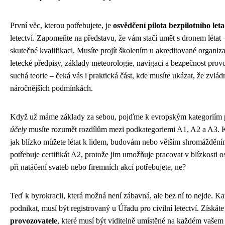
První věc, kterou potřebujete, je
osvědčení pilota bezpilotního let
letectví. Zapomeňte na představu, že vám stačí umět s dronem létat
skutečné kvalifikaci. Musíte projít školením u akreditované organiza
letecké předpisy, základy meteorologie, navigaci a bezpečnost provo
suchá teorie – čeká vás i praktická část, kde musíte ukázat, že zvlád
náročnějších podmínkách.
Když už máme základy za sebou, pojďme k evropským kategoriím 
účely
musíte rozumět rozdílům mezi podkategoriemi A1, A2 a A3. K
jak blízko můžete létat k lidem, budovám nebo větším shromáždění
potřebuje certifikát A2, protože jim umožňuje pracovat v blízkosti os
při natáčení svateb nebo firemních akcí potřebujete, ne?
Teď k byrokracii, která možná není zábavná, ale bez ní to nejde. K
podnikat, musí být registrovaný u Úřadu pro civilní letectví. Získát
provozovatele
, které musí být viditelně umístěné na každém vašem