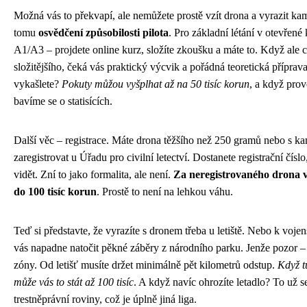
Možná vás to překvapí, ale nemůžete prostě vzít drona a vyrazit kam
tomu
osvědčení způsobilosti pilota
. Pro základní létání v otevřené 
A1/A3 – projdete online kurz, složíte zkoušku a máte to. Když ale c
složitějšího, čeká vás praktický výcvik a pořádná teoretická příprav
vykašlete?
Pokuty můžou vyšplhat až na 50 tisíc korun
, a když prov
bavíme se o statisících.
Další věc – registrace. Máte drona těžšího než 250 gramů nebo s k
zaregistrovat u Úřadu pro civilní letectví. Dostanete registrační čísl
vidět. Zní to jako formalita, ale není.
Za neregistrovaného drona 
do 100 tisíc korun
. Prostě to není na lehkou váhu.
Teď si představte, že vyrazíte s dronem třeba u letiště. Nebo k voj
vás napadne natočit pěkné záběry z národního parku. Jenže pozor –
zóny. Od letišť musíte držet minimálně pět kilometrů odstup.
Když t
může vás to stát až 100 tisíc
. A když navíc ohrozíte letadlo? To už s
trestněprávní roviny, což je úplně jiná liga.