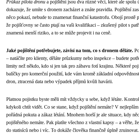
Průkaz pilota dronu
a pojištění jsou dva různé věci, které ale spolu 
dokazuje, že umíte s dronem zacházet a znáte pravidla. Pojištění zas
něco pokazí, nebude to znamenat finanční katastrofu. Obojí prostě p
že pojišťovny se často ptají na vaši kvalifikaci – zkušený pilot s p
znamená menší riziko, a to se může projevit i na ceně.
Jaké pojištění potřebujete, závisí na tom, co s dronem děláte.
Po
– natáčíte pro klienty, děláte průzkumy nebo inspekce – budete pot
limity než někdo, kdo si jen tak pro zábavu fotí krajinu. Některé po
balíčky pro komerční použití, kde vám kromě základní odpovědnosti 
dron, ztracená data nebo výpadek příjmů kvůli havárii.
Platnou pojistku byste měli mít vždycky u sebe, když létáte. Kontro
kdykoli chtít vidět. Co se stane, když pojištění nemáte? V nejlepším
pořádná pokuta a zákaz létání. Mnohem horší je ale situace, kdy ně
pojištěného nemáte. Pak platíte všechno z vlastní kapsy – a věřte, 
do statisíců nebo i víc. To dokáže člověka finančně úplně zruinovat.