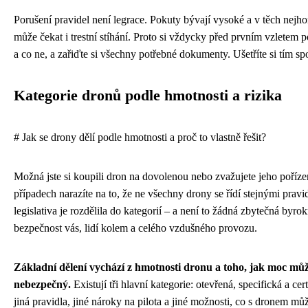
Porušení pravidel není legrace. Pokuty bývají vysoké a v těch nejho
může čekat i trestní stíhání. Proto si vždycky před prvním vzletem p
a co ne, a zařiďte si všechny potřebné dokumenty. Ušetříte si tím spo
Kategorie dronů podle hmotnosti a rizika
# Jak se drony dělí podle hmotnosti a proč to vlastně řešit?
Možná jste si koupili dron na dovolenou nebo zvažujete jeho poříze
případech narazíte na to, že ne všechny drony se řídí stejnými pravi
legislativa je rozdělila do kategorií – a není to žádná zbytečná byro
bezpečnost vás, lidí kolem a celého vzdušného provozu.
Základní dělení vychází z hmotnosti dronu a toho, jak moc můž
nebezpečný.
Existují tři hlavní kategorie: otevřená, specifická a c
jiná pravidla, jiné nároky na pilota a jiné možnosti, co s dronem můž