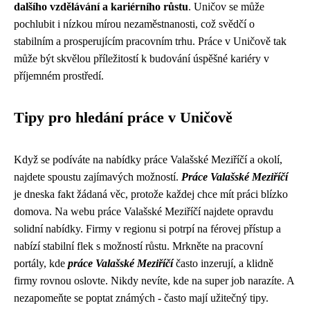
dalšího vzdělávání a kariérního růstu
. Uničov se může
pochlubit i nízkou mírou nezaměstnanosti, což svědčí o
stabilním a prosperujícím pracovním trhu. Práce v Uničově tak
může být skvělou příležitostí k budování úspěšné kariéry v
příjemném prostředí.
Tipy pro hledání práce v Uničově
Když se podíváte na nabídky práce Valašské Meziříčí a okolí,
najdete spoustu zajímavých možností.
Práce Valašské Meziříčí
je dneska fakt žádaná věc, protože každej chce mít práci blízko
domova. Na webu
práce Valašské Meziříčí
najdete opravdu
solidní nabídky. Firmy v regionu si potrpí na férovej přístup a
nabízí stabilní flek s možností růstu. Mrkněte na pracovní
portály, kde
práce Valašské Meziříčí
často inzerují, a klidně
firmy rovnou oslovte. Nikdy nevíte, kde na super job narazíte. A
nezapomeňte se poptat známých - často mají užitečný tipy.