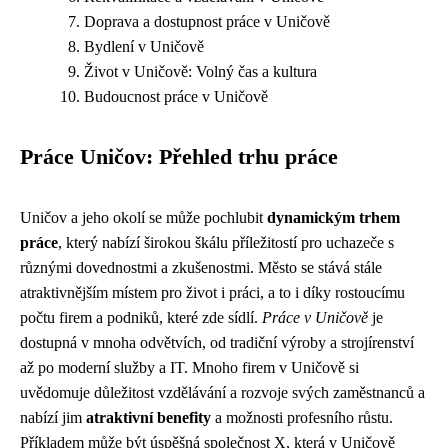
Doprava a dostupnost práce v Uničově
Bydlení v Uničově
Život v Uničově: Volný čas a kultura
Budoucnost práce v Uničově
Práce Uničov: Přehled trhu práce
Uničov a jeho okolí se může pochlubit
dynamickým trhem
práce
, který nabízí širokou škálu příležitostí pro uchazeče s
různými dovednostmi a zkušenostmi. Město se stává stále
atraktivnějším místem pro život i práci, a to i díky rostoucímu
počtu firem a podniků, které zde sídlí.
Práce v Uničově
je
dostupná v mnoha odvětvích, od tradiční výroby a strojírenství
až po moderní služby a IT. Mnoho firem v Uničově si
uvědomuje důležitost vzdělávání a rozvoje svých zaměstnanců a
nabízí jim
atraktivní benefity
a možnosti profesního růstu.
Příkladem může být úspěšná společnost X, která v Uničově