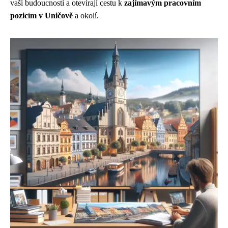
vaší budoucnosti a otevírají cestu k
zajímavým pracovním
pozicím v Uničově
a okolí.