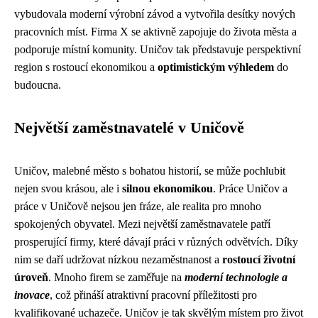
vybudovala moderní výrobní závod a vytvořila desítky nových
pracovních míst. Firma X se aktivně zapojuje do života města a
podporuje místní komunity. Uničov tak představuje perspektivní
region s rostoucí ekonomikou a
optimistickým výhledem
do
budoucna.
Největší zaměstnavatelé v Uničově
Uničov, malebné město s bohatou historií, se může pochlubit
nejen svou krásou, ale i
silnou ekonomikou
. Práce Uničov a
práce v Uničově nejsou jen fráze, ale realita pro mnoho
spokojených obyvatel. Mezi největší zaměstnavatele patří
prosperující firmy, které dávají práci v různých odvětvích. Díky
nim se daří udržovat nízkou nezaměstnanost a
rostoucí životní
úroveň
. Mnoho firem se zaměřuje na
moderní technologie a
inovace
, což přináší atraktivní pracovní příležitosti pro
kvalifikované uchazeče. Uničov je tak skvělým místem pro život