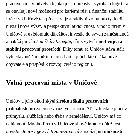
pracovnících v odvětvích jako je strojírenství, výroba a logistika
se otevírají nové možnosti pro kariérní růst a finanční stabilitu.
Práce v Uničově tak představuje atraktivní volbu pro ty, kteří
hledají nové výzvy a perspektivní budoucnost. Mnoho firem v
Uničově si uvědomuje důležitost investic do svých zaměstnanců
a nabízí jim
širokou škálu benefitů
, čímž vytváří
motivující a
stabilní pracovní prostředí
. Díky tomu se Uničov stává stále
vyhledávanějším místem pro život a práci, které láká nové
obyvatele a přispívá k rozvoji celého regionu.
Volná pracovní místa v Uničově
Uničov a jeho okolí skýtá
širokou škálu pracovních
příležitostí
pro zájemce z různých oborů. Ať už hledáte práci v
průmyslu, službách nebo třeba v zemědělství, Uničov má co
nabídnout. Mnoho firem v Uničově si uvědomuje důležitost
investic do rozvoje svých zaměstnanců
a nabízí jim
možnosti