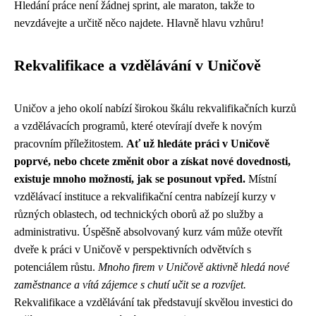
Hledání práce není žádnej sprint, ale maraton, takže to
nevzdávejte a určitě něco najdete. Hlavně hlavu vzhůru!
Rekvalifikace a vzdělávání v Uničově
Uničov a jeho okolí nabízí širokou škálu rekvalifikačních kurzů
a vzdělávacích programů, které otevírají dveře k novým
pracovním příležitostem.
Ať už hledáte práci v Uničově
poprvé, nebo chcete změnit obor a získat nové dovednosti,
existuje mnoho možností, jak se posunout vpřed.
Místní
vzdělávací instituce a rekvalifikační centra nabízejí kurzy v
různých oblastech, od technických oborů až po služby a
administrativu. Úspěšně absolvovaný kurz vám může otevřít
dveře k práci v Uničově v perspektivních odvětvích s
potenciálem růstu.
Mnoho firem v Uničově aktivně hledá nové
zaměstnance a vítá zájemce s chutí učit se a rozvíjet.
Rekvalifikace a vzdělávání tak představují skvělou investici do