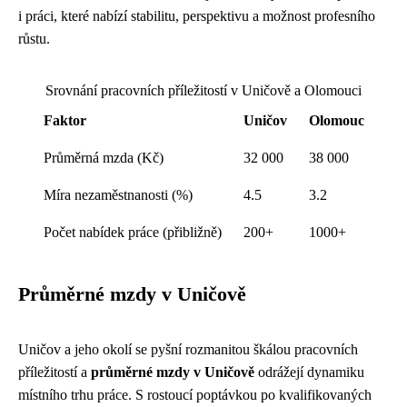
i práci, které nabízí stabilitu, perspektivu a možnost profesního
růstu.
Srovnání pracovních příležitostí v Uničově a Olomouci
Faktor
Uničov
Olomouc
Průměrná mzda (Kč)
32 000
38 000
Míra nezaměstnanosti (%)
4.5
3.2
Počet nabídek práce (přibližně)
200+
1000+
Průměrné mzdy v Uničově
Uničov a jeho okolí se pyšní rozmanitou škálou pracovních
příležitostí a
průměrné mzdy v Uničově
odrážejí dynamiku
místního trhu práce. S rostoucí poptávkou po kvalifikovaných