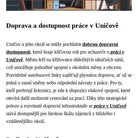
Doprava a dostupnost práce v Uničově
Uničov a jeho okolí se může pochlubit
dobrou dopravní
dostupností
, která hraje klíčovou roli pro uchazeče o
práci v
Uničově
. Město leží na křižovatce důležitých silničních tahů,
což umožňuje pohodlné spojení s okolními městy a obcemi.
Pravidelné autobusové linky zajišťují plynulou dopravu, ať už se
jedná o ranní směny nebo odpolední návraty z práce. Pro ty,
kteří preferují železnici, je zde k dispozici vlakové spojení, které
otevírá další možnosti cestování za prací. Díky této strategické
poloze a rozvinuté dopravní infrastruktuře se
práce v Uničově
stává dostupnější pro širokou škálu zájemců z blízkého i
vzdálenějšího okolí.