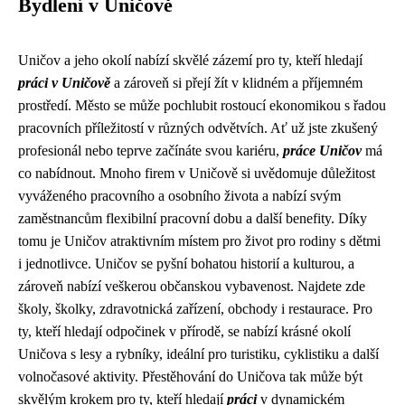
Bydlení v Uničově
Uničov a jeho okolí nabízí skvělé zázemí pro ty, kteří hledají
práci v Uničově
a zároveň si přejí žít v klidném a příjemném
prostředí. Město se může pochlubit rostoucí ekonomikou s řadou
pracovních příležitostí v různých odvětvích. Ať už jste zkušený
profesionál nebo teprve začínáte svou kariéru,
práce Uničov
má
co nabídnout. Mnoho firem v Uničově si uvědomuje důležitost
vyváženého pracovního a osobního života a nabízí svým
zaměstnancům flexibilní pracovní dobu a další benefity. Díky
tomu je Uničov atraktivním místem pro život pro rodiny s dětmi
i jednotlivce. Uničov se pyšní bohatou historií a kulturou, a
zároveň nabízí veškerou občanskou vybavenost. Najdete zde
školy, školky, zdravotnická zařízení, obchody i restaurace. Pro
ty, kteří hledají odpočinek v přírodě, se nabízí krásné okolí
Uničova s lesy a rybníky, ideální pro turistiku, cyklistiku a další
volnočasové aktivity. Přestěhování do Uničova tak může být
skvělým krokem pro ty, kteří hledají
práci
v dynamickém