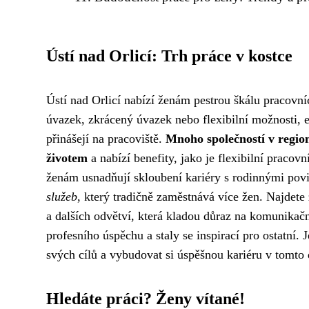
Ústí nad Orlicí: Trh práce v kostce
Ústí nad Orlicí nabízí ženám pestrou škálu pracovníc
úvazek, zkrácený úvazek nebo flexibilní možnosti, 
přinášejí na pracoviště.
Mnoho společností v regi
životem
a nabízí benefity, jako je flexibilní praco
ženám usnadňují skloubení kariéry s rodinnými pov
služeb
, který tradičně zaměstnává více žen. Najdete
a dalších odvětví, která kladou důraz na komunikačn
profesního úspěchu a staly se inspirací pro ostatní.
svých cílů a vybudovat si úspěšnou kariéru v tomt
Hledáte práci? Ženy vítané!