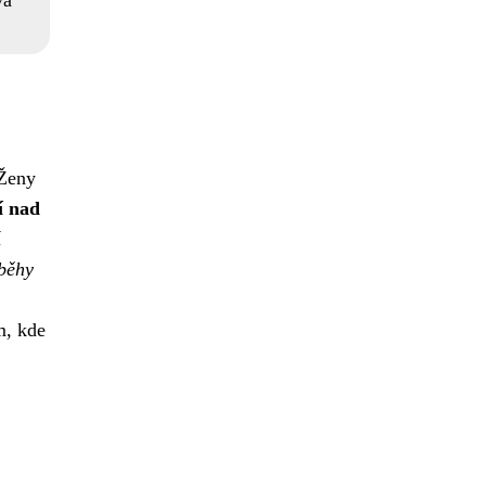
vá
 Ženy
í nad
í
íběhy
m, kde