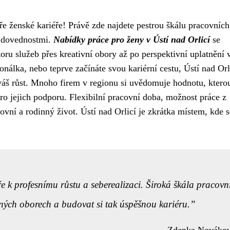
veře ženské kariéře! Právě zde najdete pestrou škálu pracovních
a dovednostmi.
Nabídky práce pro ženy v Ústí nad Orlicí
se
oru služeb přes kreativní obory až po perspektivní uplatnění 
nálka, nebo teprve začínáte svou kariérní cestu, Ústí nad Orl
 váš růst. Mnoho firem v regionu si uvědomuje hodnotu, ktero
pro jejich podporu. Flexibilní pracovní doba, možnost práce z
ovní a rodinný život. Ústí nad Orlicí je zkrátka místem, kde s
ře k profesnímu růstu a seberealizaci. Široká škála pracovn
zných oborech a budovat si tak úspěšnou kariéru.