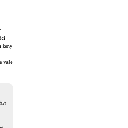
v
icí
u ženy
e vaše
ích