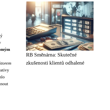
ný
y
romým
RB Směnárna: Skutečné
zkušenosti klientů odhalené
ektorem
rativy
hlo
hnout