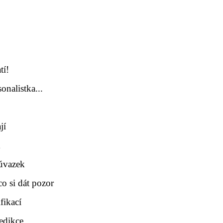
tí!
onalistka...
jí
m
 úvazek
co si dát pozor
fikací
edikce