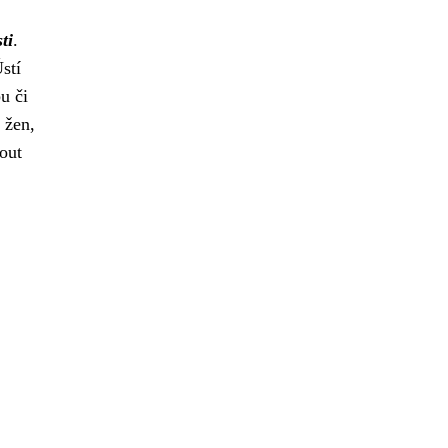
ti
.
stí
u či
 žen,
nout