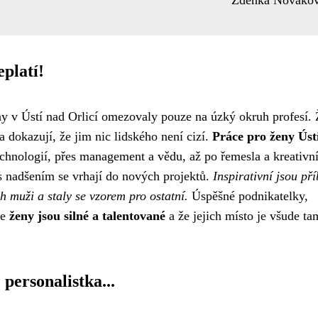
Zdenka Nováko
platí!
ny v Ústí nad Orlicí omezovaly pouze na úzký okruh profesí.
a dokazují, že jim nic lidského není cizí.
Práce pro ženy Úst
echnologií, přes management a vědu, až po řemesla a kreativn
 s nadšením se vrhají do nových projektů.
Inspirativní jsou př
h muži a staly se vzorem pro ostatní.
Úspěšné podnikatelky,
že
ženy jsou silné a talentované
a že jejich místo je všude ta
 personalistka...