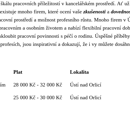
škálu pracovních příležitostí v kancelářském prostředí. Ať už
, existuje mnoho firem, které ocení vaše
zkušenosti
a
dovednos
racovní prostředí a možnost profesního růstu. Mnoho firem v Ú
pracovním a osobním životem a nabízí flexibilní pracovní dob
loubit pracovní povinnosti s péčí o rodinu. Úspěšné příběhy
 profesích, jsou inspirativní a dokazují, že i vy můžete dosáh
Plat
Lokalita
ním
28 000 Kč - 32 000 Kč
Ústí nad Orlicí
25 000 Kč - 30 000 Kč
Ústí nad Orlicí