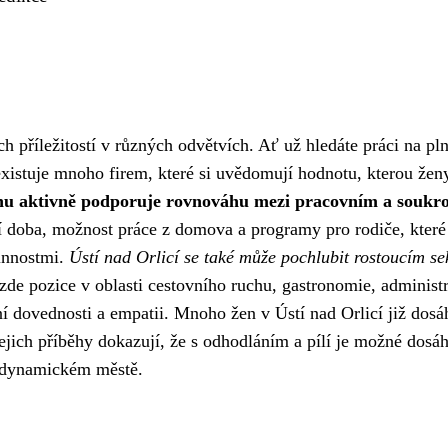
h příležitostí v různých odvětvích. Ať už hledáte práci na pl
existuje mnoho firem, které si uvědomují hodnotu, kterou žen
onu aktivně podporuje rovnováhu mezi pracovním a souk
vní doba, možnost práce z domova a programy pro rodiče, které
innostmi.
Ústí nad Orlicí se také může pochlubit rostoucím s
 zde pozice v oblasti cestovního ruchu, gastronomie, administ
í dovednosti a empatii. Mnoho žen v Ústí nad Orlicí již dosá
 Jejich příběhy dokazují, že s odhodláním a pílí je možné dosá
o dynamickém městě.