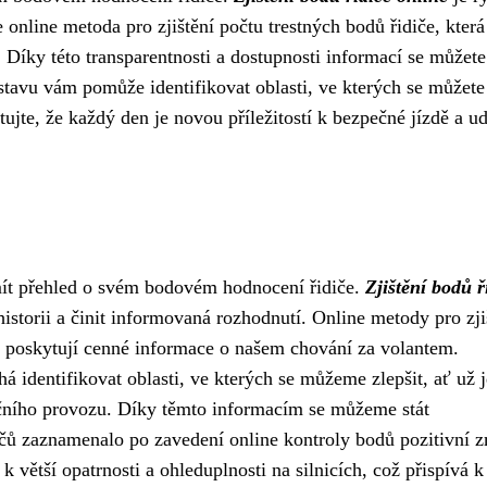
je online metoda pro zjištění počtu trestných bodů řidiče, kter
íky této transparentnosti a dostupnosti informací se můžete 
tavu vám pomůže identifikovat oblasti, ve kterých se můžete
ujte, že každý den je novou příležitostí k bezpečné jízdě a u
 mít přehled o svém bodovém hodnocení řidiče.
Zjištění bodů ř
storii a činit informovaná rozhodnutí. Online metody pro zji
a poskytují cenné informace o našem chování za volantem.
identifikovat oblasti, ve kterých se můžeme zlepšit, ať už j
ičního provozu. Díky těmto informacím se můžeme stát
ičů zaznamenalo po zavedení online kontroly bodů pozitivní 
větší opatrnosti a ohleduplnosti na silnicích, což přispívá k