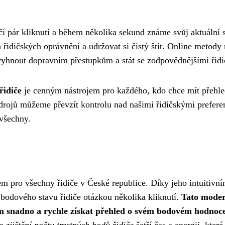
čí pár kliknutí a během několika sekund známe svůj aktuální s
 řidičských oprávnění a udržovat si čistý štít. Online metody
 vyhnout dopravním přestupkům a stát se zodpovědnějšími řidi
řidiče
je cenným nástrojem pro každého, kdo chce mít přehle
rojů můžeme převzít kontrolu nad našimi řidičskými prefer
 všechny.
m pro všechny řidiče v České republice. Díky jeho intuitivn
ní bodového stavu řidiče otázkou několika kliknutí.
Tato moder
ům snadno a rychle získat přehled o svém bodovém hodnoc