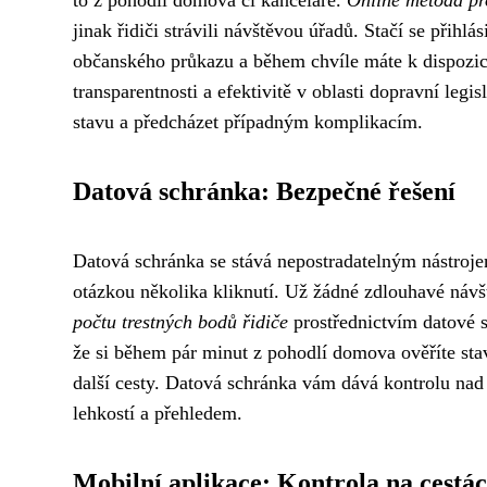
to z pohodlí domova či kanceláře.
Online metoda pro
jinak řidiči strávili návštěvou úřadů. Stačí se přih
občanského průkazu a během chvíle máte k dispozici
transparentnosti a efektivitě v oblasti dopravní le
stavu a předcházet případným komplikacím.
Datová schránka: Bezpečné řešení
Datová schránka se stává nepostradatelným nástroje
otázkou několika kliknutí. Už žádné zdlouhavé náv
počtu trestných bodů řidiče
prostřednictvím datové sc
že si během pár minut z pohodlí domova ověříte sta
další cesty. Datová schránka vám dává kontrolu nad 
lehkostí a přehledem.
Mobilní aplikace: Kontrola na cestá