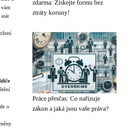
zdarma: Získejte formu bez
á vám
ztráty koruny!
stát
držení
idiče
štění
Práce přesčas: Co nařizuje
de o
zákon a jaká jsou vaše práva?
změny