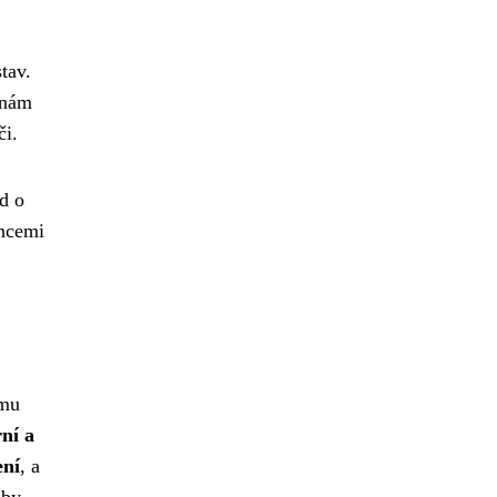
tav.
 nám
či.
d o
encemi
ímu
ní a
ení
, a