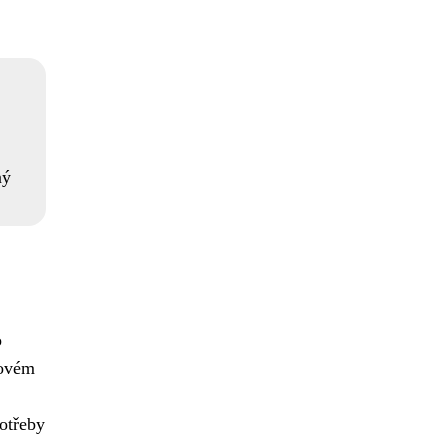
ný
o
dovém
otřeby