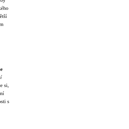
 by
ckého
ětší
ém
ne
í
e si,
ní
sti s