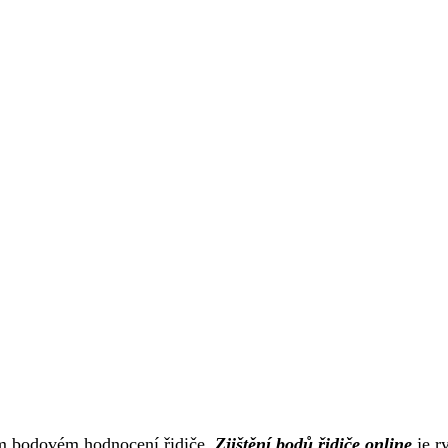
vém bodovém hodnocení řidiče.
Zjištění bodů řidiče online
je r