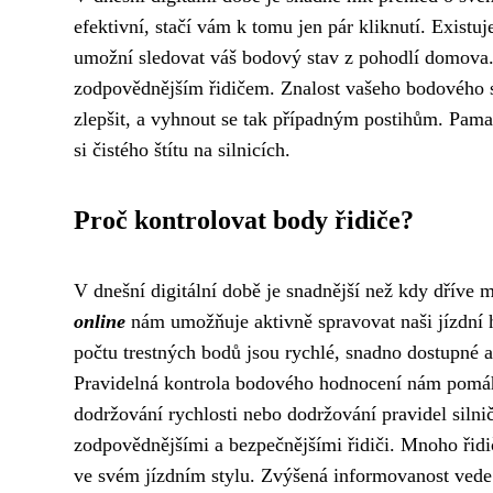
efektivní, stačí vám k tomu jen pár kliknutí. Existu
umožní sledovat váš bodový stav z pohodlí domova. D
zodpovědnějším řidičem. Znalost vašeho bodového s
zlepšit, a vyhnout se tak případným postihům. Pamat
si čistého štítu na silnicích.
Proč kontrolovat body řidiče?
V dnešní digitální době je snadnější než kdy dříve
online
nám umožňuje aktivně spravovat naši jízdní hi
počtu trestných bodů jsou rychlé, snadno dostupné 
Pravidelná kontrola bodového hodnocení nám pomáhá 
dodržování rychlosti nebo dodržování pravidel siln
zodpovědnějšími a bezpečnějšími řidiči. Mnoho řid
ve svém jízdním stylu. Zvýšená informovanost vede k 