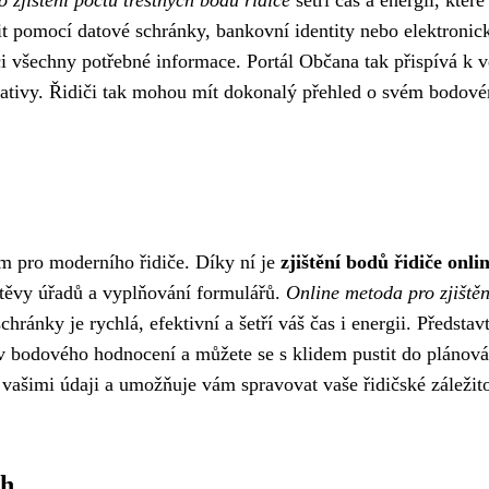
 zjištění počtu trestných bodů řidiče
šetří čas a energii, které
lásit pomocí datové schránky, bankovní identity nebo elektroni
 všechny potřebné informace. Portál Občana tak přispívá k v
gislativy. Řidiči tak mohou mít dokonalý přehled o svém bodov
m pro moderního řidiče. Díky ní je
zjištění bodů řidiče onli
štěvy úřadů a vyplňování formulářů.
Online metoda pro zjištěn
hránky je rychlá, efektivní a šetří váš čas i energii. Představt
v bodového hodnocení a můžete se s klidem pustit do plánová
vašimi údaji a umožňuje vám spravovat vaše řidičské záležito
ch