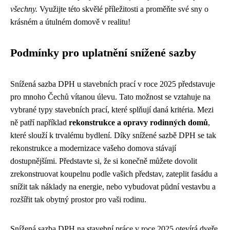
všechny.
Využijte této skvělé příležitosti a proměňte své sny o
krásném a útulném domově v realitu!
Podmínky pro uplatnění snížené sazby
Snížená sazba DPH u stavebních prací v roce 2025 představuje
pro mnoho Čechů vítanou úlevu. Tato možnost se vztahuje na
vybrané typy stavebních prací, které splňují daná kritéria. Mezi
ně patří například
rekonstrukce a opravy rodinných domů
,
které slouží k trvalému bydlení. Díky snížené sazbě DPH se tak
rekonstrukce a modernizace vašeho domova stávají
dostupnějšími. Představte si, že si konečně můžete dovolit
zrekonstruovat koupelnu podle vašich představ, zateplit fasádu a
snížit tak náklady na energie, nebo vybudovat půdní vestavbu a
rozšířit tak obytný prostor pro vaši rodinu.
Snížená sazba DPH na stavební práce v roce 2025 otevírá dveře