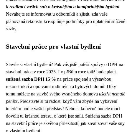
k
realizaci vašich snů o krásnějším a komfortnějším bydlení
.
Neváhejte se informovat u odborníků a zjistit, zda vaše
plánovaná rekonstrukce splňuje podmínky pro uplatnění snížené
sazby.
Stavební práce pro vlastní bydlení
Stavíte si vlastní bydlení? Pak vás jistě potěší zprávy o DPH na
stavební práce v roce 2025. I v příštím roce totiž bude platit
snížená sazba DPH 15 %
na práce spojené s výstavbou,
rekonstrukcí a opravami rodinných a bytových domů. Díky
tomu můžete na stavbě svého vysněného domova
ušetřit nemalé
peníze
. Představte si tu radost, když vám zbyde na vybavení
interiéru podle vašich představ! Nebo si konečně budete moci
dovolit tu krásnou terasu, o které jste snili. Snížená sazba DPH
na stavební práce je skvělou příležitostí, jak zrealizovat vaše sny
o vlastním bydlení.