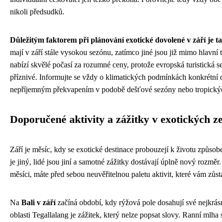
nikoli předsudků.
Důležitým faktorem při plánování exotické dovolené v září je t
mají v září stále vysokou sezónu, zatímco jiné jsou již mimo hlavní 
nabízí skvělé počasí za rozumné ceny, protože evropská turistická s
příznivé. Informujte se vždy o klimatických podmínkách konkrétní 
nepříjemným překvapením v podobě dešťové sezóny nebo tropickýc
Doporučené aktivity a zážitky v exotických z
Září je měsíc, kdy se exotické destinace probouzejí k životu způsob
je jiný, lidé jsou jiní a samotné zážitky dostávají úplně nový rozm
měsíci, máte před sebou neuvěřitelnou paletu aktivit, které vám zůst
Na
Bali v září
začíná období, kdy rýžová pole dosahují své nejkrásn
oblasti Tegallalang je zážitek, který nelze popsat slovy. Ranní mlha