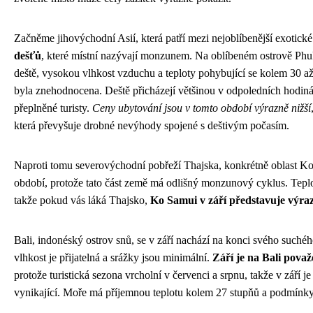
Začněme jihovýchodní Asií, která patří mezi nejoblíbenější exotick
dešťů
, které místní nazývají monzunem. Na oblíbeném ostrově Phuke
deště, vysokou vlhkost vzduchu a teploty pohybující se kolem 30 a
byla znehodnocena. Deště přicházejí většinou v odpoledních hodin
přeplněné turisty.
Ceny ubytování jsou v tomto období výrazně nižší
která převyšuje drobné nevýhody spojené s deštivým počasím.
Naproti tomu severovýchodní pobřeží Thajska, konkrétně oblast Ko
období, protože tato část země má odlišný monzunový cyklus. Teplo
takže pokud vás láká Thajsko,
Ko Samui v září představuje výraz
Bali, indonéský ostrov snů, se v září nachází na konci svého suché
vlhkost je přijatelná a srážky jsou minimální.
Září je na Bali pova
protože turistická sezona vrcholní v červenci a srpnu, takže v září je
vynikající. Moře má příjemnou teplotu kolem 27 stupňů a podmínky