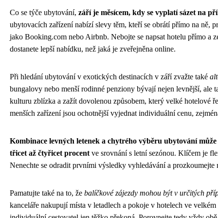
Co se týče ubytování,
září je měsícem, kdy se vyplatí sázet na 
ubytovacích zařízení nabízí slevy těm, kteří se obrátí přímo na ně, p
jako Booking.com nebo Airbnb. Nebojte se napsat hotelu přímo a ze
dostanete lepší nabídku, než jaká je zveřejněna online.
Při hledání ubytování v exotických destinacích v září zvažte také
al
bungalovy nebo menší rodinné penziony bývají nejen levnější, ale t
kulturu zblízka a zažít dovolenou způsobem, který velké hotelové ř
menších zařízení jsou ochotnější vyjednat individuální cenu, zejmén
Kombinace levných letenek a chytrého výběru ubytování může vý
třicet až čtyřicet procent
ve srovnání s letní sezónou. Klíčem je fle
Nenechte se odradit prvními výsledky vyhledávání a prozkoumejte 
Pamatujte také na to, že
balíčkové zájezdy mohou být v určitých pří
kanceláře nakupují místa v letadlech a pokoje v hotelech ve velké
individuální cestovatel jen těžko překoná. Porovnejte tedy vždy obě