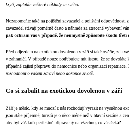
krytí, zaplatíte veškeré náklady ze svého.
Nezapomeňte také na pojištění zavazadel a pojištění odpovědnosti z
zavazadel stávají poměrně často a náhrada za ztracené vybavení vá
pak ochrání vás v případě, že neúmyslně způsobíte škodu třetí
Před odjezdem na exotickou dovolenou v září si také ověřte, zda vaš
v zahraničí. V případě nouze potřebujete mít jistotu, že se dovoláte
případně zajistí přepravu do nemocnice nebo organizaci repatriace.
rozhodnout o vašem zdraví nebo dokonce životě.
Co si zabalit na exotickou dovolenou v září
Září je měsíc, kdy se mnozí z nás rozhodují vyrazit na vysněnou ex
jsou stále příjemné, turistů je o něco méně než v hlavní sezóně a ceny
aby byl váš kufr perfektně připravený na všechno, co vás čeká?