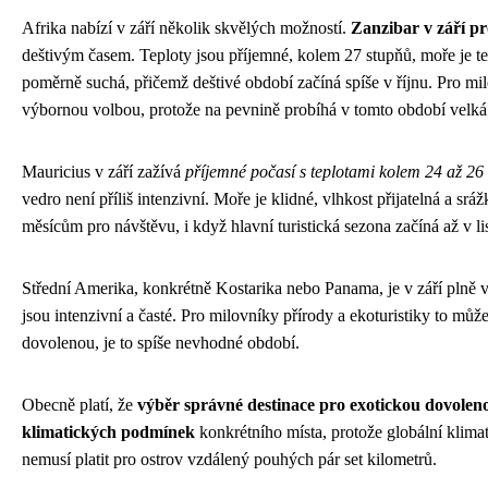
Afrika nabízí v září několik skvělých možností.
Zanzibar v září 
deštivým časem. Teploty jsou příjemné, kolem 27 stupňů, moře je tep
poměrně suchá, přičemž deštivé období začíná spíše v říjnu. Pro mil
výbornou volbou, protože na pevnině probíhá v tomto období velká 
Mauricius v září zažívá
příjemné počasí s teplotami kolem 24 až 26
vedro není příliš intenzivní. Moře je klidné, vlhkost přijatelná a sr
měsícům pro návštěvu, i když hlavní turistická sezona začíná až v li
Střední Amerika, konkrétně Kostarika nebo Panama, je v září plně v 
jsou intenzivní a časté. Pro milovníky přírody a ekoturistiky to může
dovolenou, je to spíše nevhodné období.
Obecně platí, že
výběr správné destinace pro exotickou dovoleno
klimatických podmínek
konkrétního místa, protože globální klimati
nemusí platit pro ostrov vzdálený pouhých pár set kilometrů.