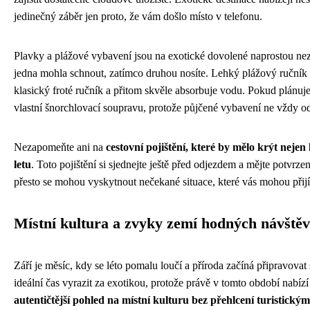
jedinečný záběr jen proto, že vám došlo místo v telefonu.
Plavky a plážové vybavení jsou na exotické dovolené naprostou ne
jedna mohla schnout, zatímco druhou nosíte. Lehký plážový ruční
klasický froté ručník a přitom skvěle absorbuje vodu. Pokud plánuje
vlastní šnorchlovací soupravu, protože půjčené vybavení ne vždy 
Nezapomeňte ani na
cestovní pojištění, které by mělo krýt nejen
letu
. Toto pojištění si sjednejte ještě před odjezdem a mějte potvrze
přesto se mohou vyskytnout nečekané situace, které vás mohou přijít
Místní kultura a zvyky zemí hodných návště
Září je měsíc, kdy se léto pomalu loučí a příroda začíná připravova
ideální čas vyrazit za exotikou, protože právě v tomto období nabízí 
autentičtější pohled na místní kulturu bez přehlcení turistický