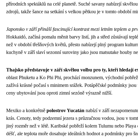
přírodních spektáklů na celé planetě. Suché savany nabízejí skvělou 
zdrojů, takže šance na setkání s velkou pětkou je v tomto období 
Japonsko v září přináší fascinující kontrast mezi letním teplem a 
Hokkaidó, začíná pomalu měnit barvy listí, jih a střed zůstávají tep
než v období třešňových květů, přesto nabízejí plný program kultur
kuchyně v září slaví sezonní suroviny jako jsou matsutake houby n
Thajsko představuje v září skvělou volbu pro ty, kteří hledají
oblast Phuketu a Ko Phi Phi, prochází monzunem, východní pobře
zažívá krásné počasí s minimem srážek. Potápěčské podmínky jsou 
ceny ubytování jsou oproti zimní sezóně výrazně nižší.
Mexiko a konkrétně
polostrov Yucatán
nabízí v září nezapomenute
krás. Cenoty, tedy podzemní jezera s průzračnou vodou, jsou v tom
jiný rozměr než v létě. Karibské pobřeží kolem Tulumu nebo Playa 
déšť, ale teplota moře dosahuje ideálních hodnot a podmínky pro š