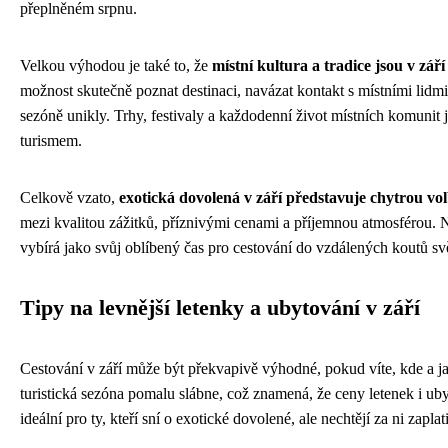
přeplněném srpnu.
Velkou výhodou je také to, že
místní kultura a tradice jsou v zá
možnost skutečně poznat destinaci, navázat kontakt s místními lidmi
sezóně unikly. Trhy, festivaly a každodenní život místních komun
turismem.
Celkově vzato,
exotická dovolená v září představuje chytrou vo
mezi kvalitou zážitků, příznivými cenami a příjemnou atmosférou. Ne
vybírá jako svůj oblíbený čas pro cestování do vzdálených koutů sv
Tipy na levnější letenky a ubytování v září
Cestování v září může být překvapivě výhodné, pokud víte, kde a jak
turistická sezóna pomalu slábne, což znamená, že ceny letenek i uby
ideální pro ty, kteří sní o exotické dovolené, ale nechtějí za ni zapla