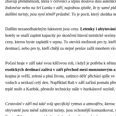
zbavují přelidněnosti, která v červenci a srpnu doslova dusí autenti
Indonésie nebo na Srí Lanku v září, najednou zjistíte, že ty samé pláže
dalšími turisty, jsou nyní téměř prázdné.
To je pocit, který zkrátka 
Dalším nezanedbatelným faktorem jsou ceny.
Letenky i ubytování 
hotely se snaží zaplnit kapacity po skončení hlavní turistické sezón
ceny, kterou byste zaplatili v srpnu. To otevírá možnosti pro ty, kte
destinací, nebo pro ty, kteří chtějí za stejné peníze zažít mnohem víc
Počasí hraje v září také svou klíčovou roli, i když je potřeba k něm
exotických destinací zažívá v září přechod mezi monzunovým
krajina je svěží, zelená a plná života, zatímco déšť přichází spíše 
vzduch a nezkazí celý den. Například Bali v září začíná pomalu přec
teplé moře a Karibik, přestože technicky stále v hurikánové sezóně,
Cestování v září má také svůj specifický rytmus a atmosféru, kterou n
obyvatelé jsou méně zahlceni turisty, jsou ochotnější komunikovat,