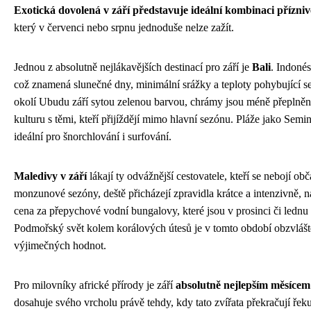
Exotická dovolená v září představuje ideální kombinaci přízni
který v červenci nebo srpnu jednoduše nelze zažít.
Jednou z absolutně nejlákavějších destinací pro září je
Bali
. Indoné
což znamená slunečné dny, minimální srážky a teploty pohybující s
okolí Ubudu září sytou zelenou barvou, chrámy jsou méně přeplněné t
kulturu s těmi, kteří přijíždějí mimo hlavní sezónu. Pláže jako Sem
ideální pro šnorchlování i surfování.
Maledivy v září
lákají ty odvážnější cestovatele, kteří se nebojí o
monzunové sezóny, deště přicházejí zpravidla krátce a intenzivně, n
cena za přepychové vodní bungalovy, které jsou v prosinci či lednu
Podmořský svět kolem korálových útesů je v tomto období obzvlášt
výjimečných hodnot.
Pro milovníky africké přírody je září
absolutně nejlepším měsícem 
dosahuje svého vrcholu právě tehdy, kdy tato zvířata překračují řek