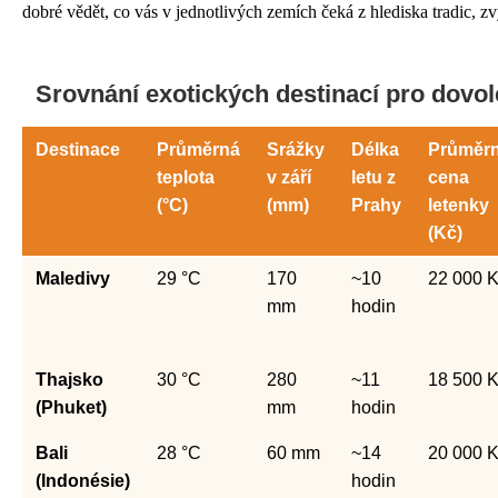
dobré vědět, co vás v jednotlivých zemích čeká z hlediska tradic, 
Srovnání exotických destinací pro dovol
Destinace
Průměrná
Srážky
Délka
Průměr
teplota
v září
letu z
cena
(°C)
(mm)
Prahy
letenky
(Kč)
Maledivy
29 °C
170
~10
22 000 
mm
hodin
Thajsko
30 °C
280
~11
18 500 
(Phuket)
mm
hodin
Bali
28 °C
60 mm
~14
20 000 
(Indonésie)
hodin