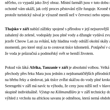
něčeho, co vypadá jako živý obraz. Místní farmáři jsou v tuto dobu 
ochotně vám ukáží, jak celý proces pěstování rýže funguje. Kromě 
protože turistický nával je výrazně menší než v červenci nebo srpnu
Thajsko v září
nabízí zážitky spojené s přírodou v její nejsurověj
zahalený do zelené, vodopády jsou plné vody a džungle vydává zvuk
jezeře Cheow Lan za svítání, kdy hladina vody odráží okolní skály a
momentů, pro které stojí za to cestovat tisíce kilometrů.
Potápění v 
že voda je průzračná a podmořský svět se hemží životem.
Pokud vás láká
Afrika, Tanzanie v září
je absolutní volbou. Velká
přechody přes řeku Mara jsou jedním z nejdramatičtějších přírodních
na břehu řeky a sledovat, jak tisíce zvířat skáčou do vody plné krok
Serengethi v září má navíc tu výhodu, že ceny jsou nižší než v hlav
skupině individuálně.
Výstup na Kilimandžáro
je v září technicky 
výhled z vrcholu na africkou savanu je odměnou, která nemá obdob