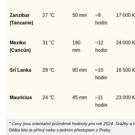
Zanzibar
27 °C
50 mm
~9
17 000 
(Tanzanie)
hodin
Mexiko
31 °C
190
~12
24 000 
(Cancún)
mm
hodin
Srí Lanka
28 °C
90 mm
~10
16 500 
hodin
Mauricius
24 °C
45 mm
~11
23 000 
hodin
* Ceny jsou orientační průměrné hodnoty pro rok 2024. Srážky a 
Délka letu je přímý nebo s jedním přestupem z Prahy.