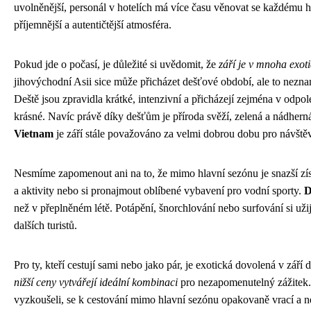
uvolněnější, personál v hotelích má více času věnovat se každému
příjemnější a autentičtější atmosféra.
Pokud jde o počasí, je důležité si uvědomit, že
září je v mnoha exot
jihovýchodní Asii sice může přicházet dešťové období, ale to nezn
Deště jsou zpravidla krátké, intenzivní a přicházejí zejména v odp
krásné. Navíc právě díky dešťům je příroda svěží, zelená a nádhern
Vietnam
je září stále považováno za velmi dobrou dobu pro návště
Nesmíme zapomenout ani na to, že mimo hlavní sezónu je snazší získ
a aktivity nebo si pronajmout oblíbené vybavení pro vodní sporty.
D
než v přeplněném létě. Potápění, šnorchlování nebo surfování si uži
dalších turistů.
Pro ty, kteří cestují sami nebo jako pár, je exotická dovolená v září
nižší ceny vytvářejí ideální kombinaci
pro nezapomenutelný zážitek.
vyzkoušeli, se k cestování mimo hlavní sezónu opakovaně vrací a ne