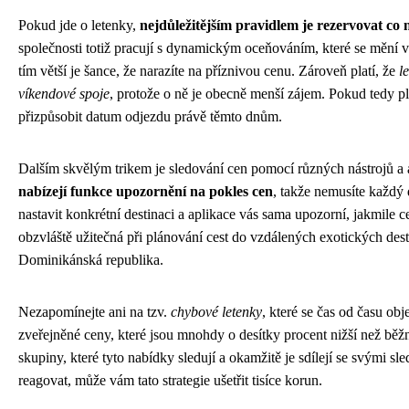
Pokud jde o letenky,
nejdůležitějším pravidlem je rezervovat co n
společnosti totiž pracují s dynamickým oceňováním, které se mění v 
tím větší je šance, že narazíte na příznivou cenu. Zároveň platí, že
l
víkendové spoje
, protože o ně je obecně menší zájem. Pokud tedy plá
přizpůsobit datum odjezdu právě těmto dnům.
Dalším skvělým trikem je sledování cen pomocí různých nástrojů a 
nabízejí funkce upozornění na pokles cen
, takže nemusíte každý
nastavit konkrétní destinaci a aplikace vás sama upozorní, jakmile 
obzvláště užitečná při plánování cest do vzdálených exotických des
Dominikánská republika.
Nezapomínejte ani na tzv.
chybové letenky
, které se čas od času ob
zveřejněné ceny, které jsou mnohdy o desítky procent nižší než bě
skupiny, které tyto nabídky sledují a okamžitě je sdílejí se svými sle
reagovat, může vám tato strategie ušetřit tisíce korun.