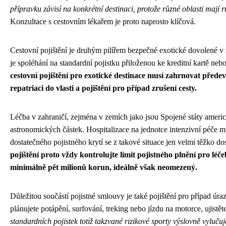
přípravku závisí na konkrétní destinaci, protože různé oblasti mají 
Konzultace s cestovním lékařem je proto naprosto klíčová.
Cestovní pojištění je druhým pilířem bezpečné exotické dovolené v z
je spoléhání na standardní pojistku přiloženou ke kreditní kartě neb
cestovní pojištění pro exotické destinace musí zahrnovat přede
repatriaci do vlasti a pojištění pro případ zrušení cesty.
Léčba v zahraničí, zejména v zemích jako jsou Spojené státy ameri
astronomických částek. Hospitalizace na jednotce intenzivní péče můž
dostatečného pojistného krytí se z takové situace jen velmi těžko d
pojištění proto vždy kontrolujte limit pojistného plnění pro léč
minimálně pět milionů korun, ideálně však neomezený.
Důležitou součástí pojistné smlouvy je také pojištění pro případ úr
plánujete potápění, surfování, treking nebo jízdu na motorce, ujistěte
standardních pojistek totiž takzvané rizikové sporty výslovně vyluču