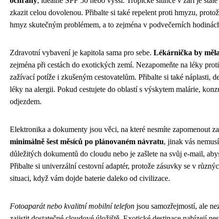
ochrany
, ideálně SPF 50 nebo vyšší. Tropické slunce v září je stá
zkazit celou dovolenou. Přibalte si také repelent proti hmyzu, prot
hmyz skutečným problémem, a to zejména v podvečerních hodinác
Zdravotní vybavení je kapitola sama pro sebe.
Lékárnička by měla
zejména při cestách do exotických zemí. Nezapomeňte na léky proti
zažívací potíže i zkušeným cestovatelům. Přibalte si také náplasti, d
léky na alergii. Pokud cestujete do oblastí s výskytem malárie, konzu
odjezdem.
Elektronika a dokumenty jsou věci, na které nesmíte zapomenout z
minimálně šest měsíců po plánovaném návratu
, jinak vás nemus
důležitých dokumentů do cloudu nebo je zašlete na svůj e-mail, abyst
Přibalte si univerzální cestovní adaptér, protože zásuvky se v různ
situaci, když vám dojde baterie daleko od civilizace.
Fotoaparát nebo kvalitní mobilní telefon
jsou samozřejmostí, ale ne
zajistit dostatečné cloudové úložiště. Exotické destinace nabízejí nes