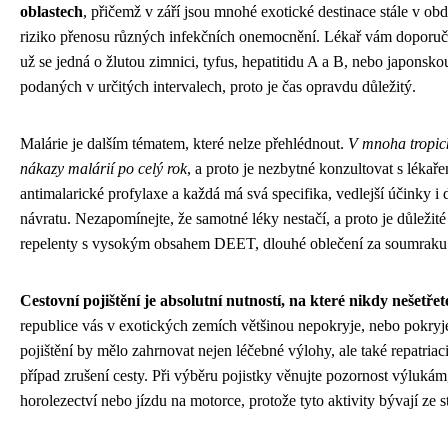
oblastech
, přičemž v září jsou mnohé exotické destinace stále v o
riziko přenosu různých infekčních onemocnění. Lékař vám doporučí
už se jedná o žlutou zimnici, tyfus, hepatitidu A a B, nebo japonsk
podaných v určitých intervalech, proto je čas opravdu důležitý.
Malárie je dalším tématem, které nelze přehlédnout.
V mnoha tropick
nákazy malárií po celý rok
, a proto je nezbytné konzultovat s lékař
antimalarické profylaxe a každá má svá specifika, vedlejší účinky i 
návratu. Nezapomínejte, že samotné léky nestačí, a proto je důležit
repelenty s vysokým obsahem DEET, dlouhé oblečení za soumraku a 
Cestovní pojištění je absolutní nutností, na které nikdy nešetřet
republice vás v exotických zemích většinou nepokryje, nebo pokryj
pojištění by mělo zahrnovat nejen léčebné výlohy, ale také repatriac
případ zrušení cesty. Při výběru pojistky věnujte pozornost výlukám
horolezectví nebo jízdu na motorce, protože tyto aktivity bývají ze 