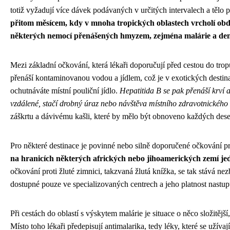
totiž vyžadují více dávek podávaných v určitých intervalech a tělo 
přitom měsícem, kdy v mnoha tropických oblastech vrcholí obd
některých nemocí přenášených hmyzem, zejména malárie a de
Mezi základní očkování, která lékaři doporučují před cestou do tropů
přenáší kontaminovanou vodou a jídlem, což je v exotických destin
ochutnáváte místní pouliční jídlo.
Hepatitida B se pak přenáší krví a
vzdálené, stačí drobný úraz nebo návštěva místního zdravotnického 
záškrtu a dávivému kašli, které by mělo být obnoveno každých deset
Pro některé destinace je povinné nebo silně doporučené očkování pr
na hranicích některých afrických nebo jihoamerických zemí je
očkování proti žluté zimnici, takzvaná žlutá knížka, se tak stává 
dostupné pouze ve specializovaných centrech a jeho platnost nastupuj
Při cestách do oblastí s výskytem malárie je situace o něco složitější
Místo toho lékaři předepisují antimalarika, tedy léky, které se užíva