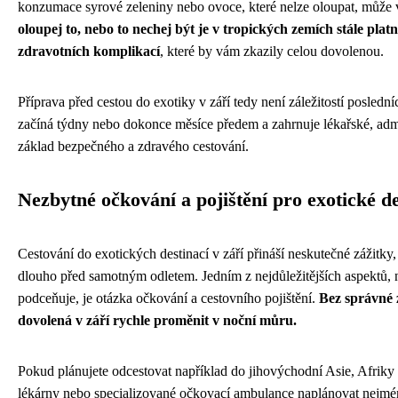
konzumace syrové zeleniny nebo ovoce, které nelze oloupat, může 
oloupej to, nebo to nechej být je v tropických zemích stále pl
zdravotních komplikací
, které by vám zkazily celou dovolenou.
Příprava před cestou do exotiky v září tedy není záležitostí posledn
začíná týdny nebo dokonce měsíce předem a zahrnuje lékařské, admin
základ bezpečného a zdravého cestování.
Nezbytné očkování a pojištění pro exotické d
Cestování do exotických destinací v září přináší neskutečné zážitky
dlouho před samotným odletem. Jedním z nejdůležitějších aspektů, 
podceňuje, je otázka očkování a cestovního pojištění.
Bez správné 
dovolená v září rychle proměnit v noční můru.
Pokud plánujete odcestovat například do jihovýchodní Asie, Afriky
lékárny nebo specializované očkovací ambulance naplánovat nejmén