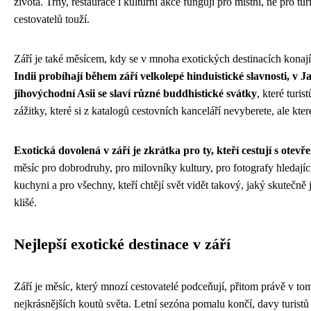
života. Trhy, restaurace i kulturní akce fungují pro místní, ne pro tu
cestovatelů touží.
Září je také měsícem, kdy se v mnoha exotických destinacích konají f
Indii probíhají během září velkolepé hinduistické slavnosti, v J
jihovýchodní Asii se slaví různé buddhistické svátky
, které turi
zážitky, které si z katalogů cestovních kanceláří nevyberete, ale kt
Exotická dovolená v září je zkrátka pro ty, kteří cestují s otevře
měsíc pro dobrodruhy, pro milovníky kultury, pro fotografy hledajíc
kuchyni a pro všechny, kteří chtějí svět vidět takový, jaký skutečně j
klišé.
Nejlepší exotické destinace v září
Září je měsíc, který mnozí cestovatelé podceňují, přitom právě v to
nejkrásnějších koutů světa. Letní sezóna pomalu končí, davy turistů s