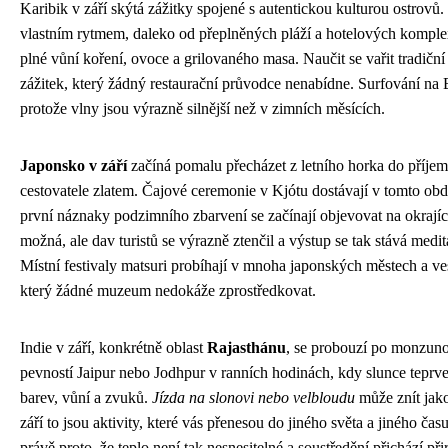
Karibik v září skýtá zážitky spojené s autentickou kulturou ostrovů.
vlastním rytmem, daleko od přeplněných pláží a hotelových komple
plné vůní koření, ovoce a grilovaného masa. Naučit se vařit tradiční
zážitek, který žádný restaurační průvodce nenabídne. Surfování na 
protože vlny jsou výrazně silnější než v zimních měsících.
Japonsko v září
začíná pomalu přecházet z letního horka do příjem
cestovatele zlatem. Čajové ceremonie v Kjótu dostávají v tomto obdo
první náznaky podzimního zbarvení se začínají objevovat na okrajíc
možná, ale dav turistů se výrazně ztenčil a výstup se tak stává med
Místní festivaly matsuri probíhají v mnoha japonských městech a ves
který žádné muzeum nedokáže zprostředkovat.
Indie v září, konkrétně oblast
Rajasthánu
, se probouzí po monzuno
pevností Jaipur nebo Jodhpur v ranních hodinách, kdy slunce teprve
barev, vůní a zvuků.
Jízda na slonovi nebo velbloudu
může znít jako 
září to jsou aktivity, které vás přenesou do jiného světa a jiného ča
právě proto, že teplo není tak nesnesitelné a soustředění přichází při