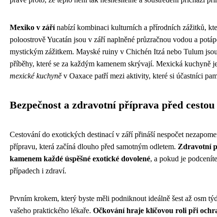
Mexiko v září
nabízí kombinaci kulturních a přírodních zážitků, kte
poloostrově Yucatán jsou v září naplněné průzračnou vodou a potáp
mystickým zážitkem. Mayské ruiny v Chichén Itzá nebo Tulum jsou 
příběhy, které se za každým kamenem skrývají. Mexická kuchyně j
mexické kuchyně
v Oaxace patří mezi aktivity, které si účastníci pam
Bezpečnost a zdravotní příprava před cestou
Cestování do exotických destinací v září přináší nespočet nezapom
přípravu, která začíná dlouho před samotným odletem.
Zdravotní p
kamenem každé úspěšné exotické dovolené
, a pokud je podceníte
případech i zdraví.
Prvním krokem, který byste měli podniknout ideálně šest až osm tý
vašeho praktického lékaře.
Očkování hraje klíčovou roli při och