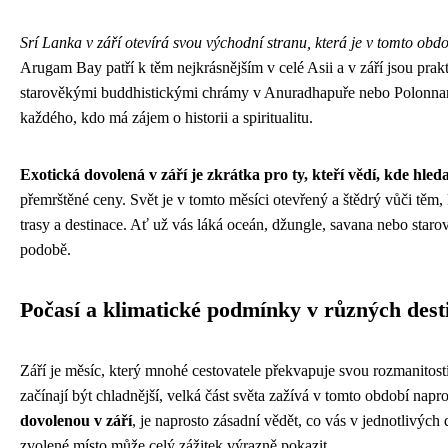
Srí Lanka v září otevírá svou východní stranu, která je v tomto obdo
Arugam Bay patří k těm nejkrásnějším v celé Asii a v září jsou prak
starověkými buddhistickými chrámy v Anuradhapuře nebo Polonnaruw
každého, kdo má zájem o historii a spiritualitu.
Exotická dovolená v září je zkrátka pro ty, kteří vědí, kde hleda
přemrštěné ceny. Svět je v tomto měsíci otevřený a štědrý vůči těm
trasy a destinace. Ať už vás láká oceán, džungle, savana nebo starov
podobě.
Počasí a klimatické podmínky v různých dest
Září je měsíc, který mnohé cestovatele překvapuje svou rozmanitost
začínají být chladnější, velká část světa zažívá v tomto období nap
dovolenou v září
, je naprosto zásadní vědět, co vás v jednotlivých 
zvolené místo může celý zážitek výrazně pokazit.