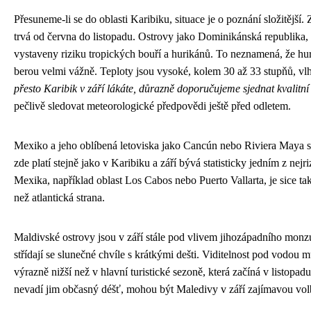
Přesuneme-li se do oblasti Karibiku, situace je o poznání složitější
trvá od června do listopadu. Ostrovy jako Dominikánská republika
vystaveny riziku tropických bouří a hurikánů. To neznamená, že hurik
berou velmi vážně. Teploty jsou vysoké, kolem 30 až 33 stupňů, vl
přesto Karibik v září lákáte, důrazně doporučujeme sjednat kvalitní 
pečlivě sledovat meteorologické předpovědi ještě před odletem.
Mexiko a jeho oblíbená letoviska jako Cancún nebo Riviera Maya 
zde platí stejně jako v Karibiku a září bývá statisticky jedním z nej
Mexika, například oblast Los Cabos nebo Puerto Vallarta, je sice t
než atlantická strana.
Maldivské ostrovy jsou v září stále pod vlivem jihozápadního mon
střídají se slunečné chvíle s krátkými dešti. Viditelnost pod vodou m
výrazně nižší než v hlavní turistické sezoně, která začíná v listopadu.
nevadí jim občasný déšť, mohou být Maledivy v září zajímavou vol