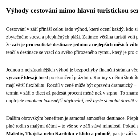
Výhody cestování mimo hlavní turistickou se
Cestování v září přináší celou řadu výhod, které ocení každý, kdo s
zbytečného stresu a přeplněných pláží. Zatímco většina turistů volí 
že
září je pro exotické destinace jedním z nejlepších měsíců vůb
tenčí a destinace se vrací do svého přirozeného rytmu, který je pro
Jednou z nejzásadnějších výhod je bezpochyby finanční stránka věc
výrazně klesají
hned po skončení prázdnin. Rodiny s dětmi školního 
mají větší flexibilitu. Rozdíl v ceně může být opravdu dramatický – v
termín v září o třicet až padesát procent méně než v srpnu. To zname
dopřejete
mnohem luxusnější ubytování, než byste si mohli dovolit v
Dalším obrovským benefitem je samotná atmosféra destinace. Přeplněn
plné rodin s malými dětmi – to vše se v září stává minulostí. Pokud 
Malediv, Thajska nebo Karibiku v klidu a pohodě
, pak je září 