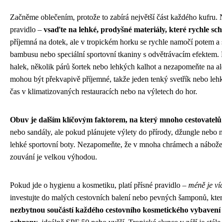
Začněme oblečením, protože to zabírá největší část každého kufru. N
pravidlo –
vsaďte na lehké, prodyšné materiály, které rychle sc
příjemná na dotek, ale v tropickém horku se rychle namočí potem a
bambusu nebo speciální sportovní tkaniny s odvětrávacím efektem. P
halek, několik párů šortek nebo lehkých kalhot a nezapomeňte na al
mohou být překvapivě příjemné, takže jeden tenký svetřík nebo lehk
čas v klimatizovaných restauracích nebo na výletech do hor.
Obuv je dalším klíčovým faktorem, na který mnoho cestovatel
nebo sandály, ale pokud plánujete výlety do přírody, džungle nebo na
lehké sportovní boty. Nezapomeňte, že v mnoha chrámech a nábožen
zouvání je velkou výhodou.
Pokud jde o hygienu a kosmetiku, platí přísné pravidlo –
méně je ví
investujte do malých cestovních balení nebo pevných šamponů, které
nezbytnou součástí každého cestovního kosmetického vybavení 