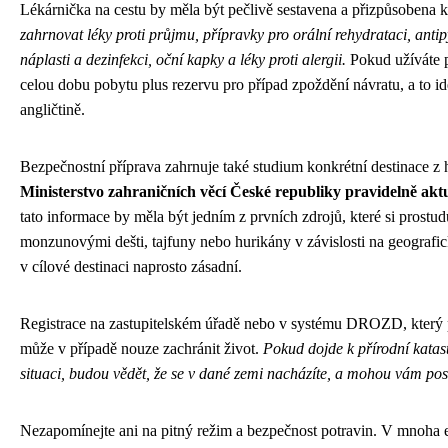
Lékárnička na cestu by měla být pečlivě sestavena a přizpůsobena k
zahrnovat léky proti průjmu, přípravky pro orální rehydrataci, antipy
náplasti a dezinfekci, oční kapky a léky proti alergii.
Pokud užíváte p
celou dobu pobytu plus rezervu pro případ zpoždění návratu, a to i
angličtině.
Bezpečnostní příprava zahrnuje také studium konkrétní destinace z hle
Ministerstvo zahraničních věcí České republiky pravidelně aktu
tato informace by měla být jedním z prvních zdrojů, které si prostu
monzunovými dešti, tajfuny nebo hurikány v závislosti na geografic
v cílové destinaci naprosto zásadní.
Registrace na zastupitelském úřadě nebo v systému DROZD, který p
může v případě nouze zachránit život.
Pokud dojde k přírodní kata
situaci, budou vědět, že se v dané zemi nacházíte, a mohou vám p
Nezapomínejte ani na pitný režim a bezpečnost potravin. V mnoha e