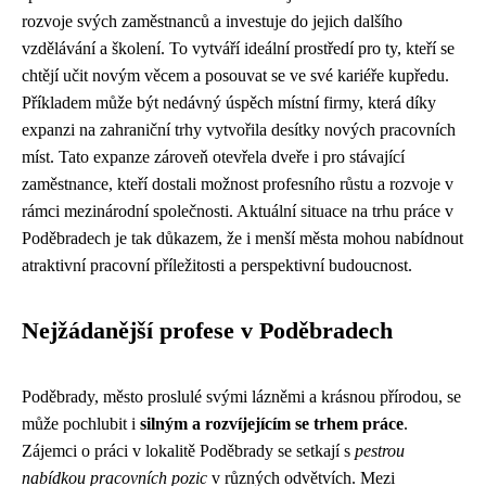
rozvoje svých zaměstnanců a investuje do jejich dalšího
vzdělávání a školení. To vytváří ideální prostředí pro ty, kteří se
chtějí učit novým věcem a posouvat se ve své kariéře kupředu.
Příkladem může být nedávný úspěch místní firmy, která díky
expanzi na zahraniční trhy vytvořila desítky nových pracovních
míst. Tato expanze zároveň otevřela dveře i pro stávající
zaměstnance, kteří dostali možnost profesního růstu a rozvoje v
rámci mezinárodní společnosti. Aktuální situace na trhu práce v
Poděbradech je tak důkazem, že i menší města mohou nabídnout
atraktivní pracovní příležitosti a perspektivní budoucnost.
Nejžádanější profese v Poděbradech
Poděbrady, město proslulé svými lázněmi a krásnou přírodou, se
může pochlubit i
silným a rozvíjejícím se trhem práce
.
Zájemci o práci v lokalitě Poděbrady se setkají s
pestrou
nabídkou pracovních pozic
v různých odvětvích. Mezi