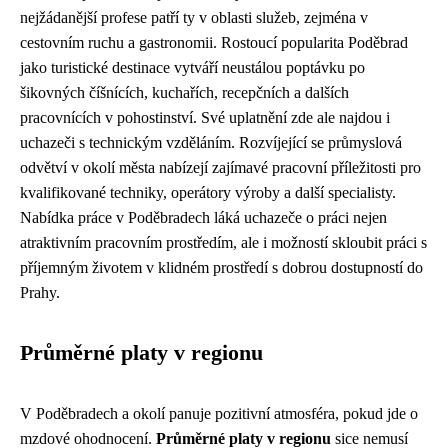
nejžádanější profese patří ty v oblasti služeb, zejména v
cestovním ruchu a gastronomii. Rostoucí popularita Poděbrad
jako turistické destinace vytváří neustálou poptávku po
šikovných číšnících, kuchařích, recepčních a dalších
pracovnících v pohostinství. Své uplatnění zde ale najdou i
uchazeči s technickým vzděláním. Rozvíjející se průmyslová
odvětví v okolí města nabízejí zajímavé pracovní příležitosti pro
kvalifikované techniky, operátory výroby a další specialisty.
Nabídka práce v Poděbradech láká uchazeče o práci nejen
atraktivním pracovním prostředím, ale i možností skloubit práci s
příjemným životem v klidném prostředí s dobrou dostupností do
Prahy.
Průměrné platy v regionu
V Poděbradech a okolí panuje pozitivní atmosféra, pokud jde o
mzdové ohodnocení.
Průměrné platy v regionu
sice nemusí