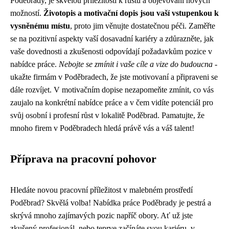
Poděbrady, je skvělou příležitostí k růstu a objevování nových
možností.
Životopis a motivační dopis jsou vaší vstupenkou k
vysněnému místu
, proto jim věnujte dostatečnou péči. Zaměřte
se na pozitivní aspekty vaší dosavadní kariéry a zdůrazněte, jak
vaše dovednosti a zkušenosti odpovídají požadavkům pozice v
nabídce práce.
Nebojte se zmínit i vaše cíle a vize do budoucna
-
ukažte firmám v Poděbradech, že jste motivovaní a připraveni se
dále rozvíjet. V motivačním dopise nezapomeňte zmínit, co vás
zaujalo na konkrétní nabídce práce a v čem vidíte potenciál pro
svůj osobní i profesní růst v lokalitě Poděbrad. Pamatujte, že
mnoho firem v Poděbradech hledá právě vás a váš talent!
Příprava na pracovní pohovor
Hledáte novou pracovní příležitost v malebném prostředí
Poděbrad? Skvělá volba! Nabídka práce Poděbrady je pestrá a
skrývá mnoho zajímavých pozic napříč obory. Ať už jste
zkušený profesionál, nebo teprve začínáte svou kariéru, v