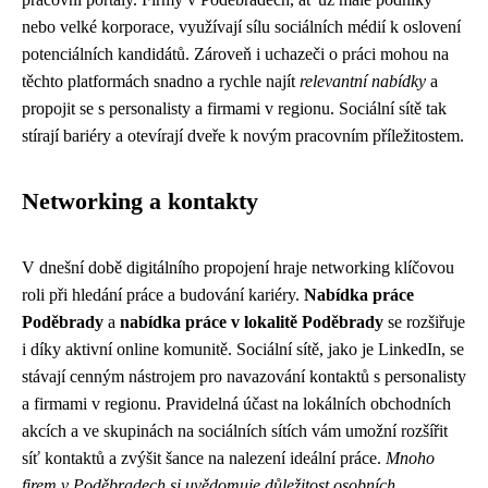
nebo velké korporace, využívají sílu sociálních médií k oslovení
potenciálních kandidátů. Zároveň i uchazeči o práci mohou na
těchto platformách snadno a rychle najít
relevantní nabídky
a
propojit se s personalisty a firmami v regionu. Sociální sítě tak
stírají bariéry a otevírají dveře k novým pracovním příležitostem.
Networking a kontakty
V dnešní době digitálního propojení hraje networking klíčovou
roli při hledání práce a budování kariéry.
Nabídka práce
Poděbrady
a
nabídka práce v lokalitě Poděbrady
se rozšiřuje
i díky aktivní online komunitě. Sociální sítě, jako je LinkedIn, se
stávají cenným nástrojem pro navazování kontaktů s personalisty
a firmami v regionu. Pravidelná účast na lokálních obchodních
akcích a ve skupinách na sociálních sítích vám umožní rozšířit
síť kontaktů a zvýšit šance na nalezení ideální práce.
Mnoho
firem v Poděbradech si uvědomuje důležitost osobních