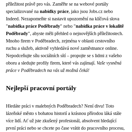
příležitost právě pro vás. Zaměřte se na webové portály
specializované na
nabídky práce
, jako jsou Jobs.cz nebo
Indeed. Nezapomeňte si nastavit upozornění na klíčová slova
"
nabídka práce Poděbrady
" nebo "
nabídka práce v lokalitě
Poděbrady
", abyste měli přehled o nejnovějších příležitostech.
Mnoho firem v Poděbradech, zejména v oblasti cestovního
ruchu a služeb, aktivně vyhledává nové zaměstnance online.
Nepodceňujte sílu sociálních sítí – propojte se s lidmi z vašeho
oboru a sledujte profily firem, které vás zajímají.
Vaše vysněná
práce v Poděbradech na vás už možná čeká!
Nejlepší pracovní portály
Hledáte práci v malebných Poděbradech? Není divu! Toto
lázeňské město s bohatou historií a krásnou přírodou láká stále
více lidí. Ať už jste zkušený profesionál, absolvent hledající
první práci nebo se chcete po čase vrátit do pracovního procesu,