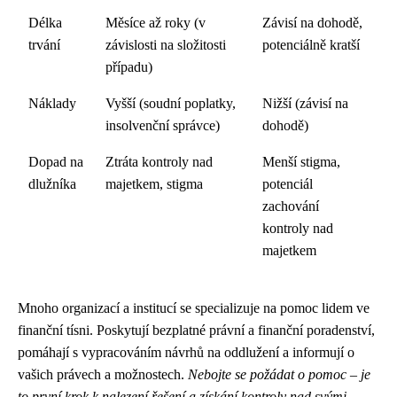
Délka
Měsíce až roky (v
Závisí na dohodě,
trvání
závislosti na složitosti
potenciálně kratší
případu)
Náklady
Vyšší (soudní poplatky,
Nižší (závisí na
insolvenční správce)
dohodě)
Dopad na
Ztráta kontroly nad
Menší stigma,
dlužníka
majetkem, stigma
potenciál
zachování
kontroly nad
majetkem
Mnoho organizací a institucí se specializuje na pomoc lidem ve
finanční tísni. Poskytují bezplatné právní a finanční poradenství,
pomáhají s vypracováním návrhů na oddlužení a informují o
vašich právech a možnostech.
Nebojte se požádat o pomoc – je
to první krok k nalezení řešení a získání kontroly nad svými