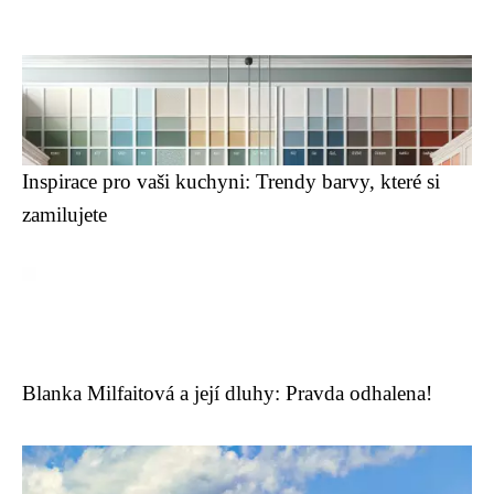
Inspirace pro vaši kuchyni: Trendy barvy, které si
zamilujete
Blanka Milfaitová a její dluhy: Pravda odhalena!