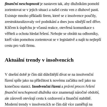
finanční neschopnosti
je nastaven tak, aby dlužníkům pomohl
zorientovat se v jejich situaci a našel cestu ven z dluhové pasti.
Existuje mnoho příkladů firem, které se z insolvence poučily,
zrestrukturalizovaly své podnikání a dnes jsou silnější než dříve.
Klíčem k úspěchu je včasná reakce, otevřená komunikace s
věřiteli a ochota hledat řešení. Nebojte se obrátit na odborníky,
kteří vám pomohou zorientovat se v legislativě a najít tu nejlepší
cestu pro vaši firmu.
Aktuální trendy v insolvencích
V dnešní době je čím dál důležitější dívat se na insolvenční
řízení spíše jako na příležitost k novému začátku než jako na
konečnou stanici.
Insolvenční řízení
a
právní proces řešení
finanční neschopnosti dlužníka
sice znamenají náročné období,
ale zároveň otevírají cestu k ozdravení a finanční stabilitě.
Moderní trendy v insolvencích se čím dál více zaměřují na