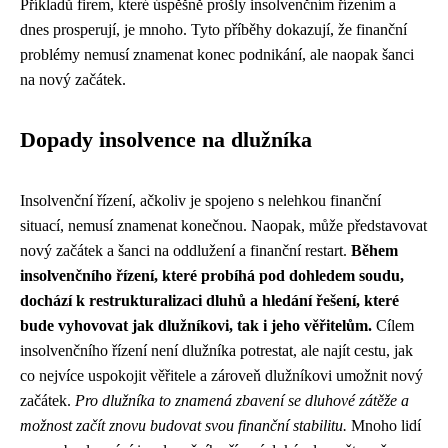
Příkladů firem, které úspěšně prošly insolvenčním řízením a
dnes prosperují, je mnoho. Tyto příběhy dokazují, že finanční
problémy nemusí znamenat konec podnikání, ale naopak šanci
na nový začátek.
Dopady insolvence na dlužníka
Insolvenční řízení, ačkoliv je spojeno s nelehkou finanční
situací, nemusí znamenat konečnou. Naopak, může představovat
nový začátek a šanci na oddlužení a finanční restart.
Během
insolvenčního řízení, které probíhá pod dohledem soudu,
dochází k restrukturalizaci dluhů a hledání řešení, které
bude vyhovovat jak dlužníkovi, tak i jeho věřitelům.
Cílem
insolvenčního řízení není dlužníka potrestat, ale najít cestu, jak
co nejvíce uspokojit věřitele a zároveň dlužníkovi umožnit nový
začátek.
Pro dlužníka to znamená zbavení se dluhové zátěže a
možnost začít znovu budovat svou finanční stabilitu.
Mnoho lidí