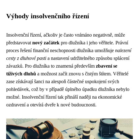
Výhody insolvenčního řízení
Insolvenční řízení, ačkoliv je často vnímáno negativně, může
představovat
nový začátek
pro dlužníka i jeho věřitele. Právní
proces řešení finanční neschopnosti dlužníka umožňuje
nalezení
cesty z dluhové pasti
a nastavení udržitelného způsobu splácení
závazků. Pro dlužníka to znamená především
zbavení se
tíživých dluhů
a možnost začít znovu s čistým štítem. Věřitelé
zase získávají šanci na alespoň částečné uspokojení svých
pohledávek, což by v případě úplného úpadku dlužníka nebylo
možné. Insolvenční řízení tak přináší naději na ekonomické
ozdravení a otevírá dveře k nové budoucnosti.