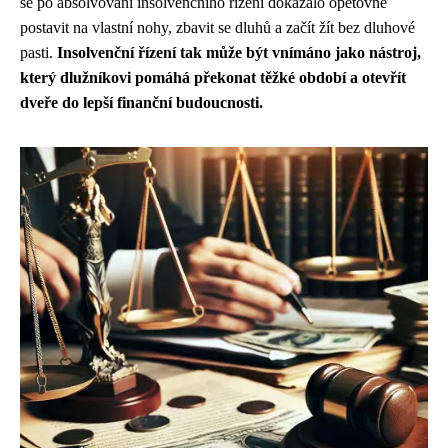
se po absolvování insolvenčního řízení dokázalo opětovně
postavit na vlastní nohy, zbavit se dluhů a začít žít bez dluhové
pasti.
Insolvenční řízení tak může být vnímáno jako nástroj,
který dlužníkovi pomáhá překonat těžké období a otevřít
dveře do lepší finanční budoucnosti.