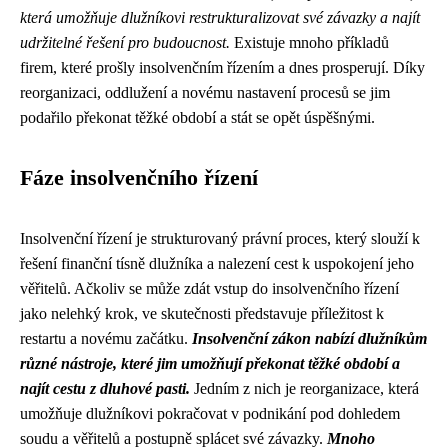
která umožňuje dlužníkovi restrukturalizovat své závazky a najít
udržitelné řešení pro budoucnost.
Existuje mnoho příkladů
firem, které prošly insolvenčním řízením a dnes prosperují. Díky
reorganizaci, oddlužení a novému nastavení procesů se jim
podařilo překonat těžké období a stát se opět úspěšnými.
Fáze insolvenčního řízení
Insolvenční řízení je strukturovaný právní proces, který slouží k
řešení finanční tísně dlužníka a nalezení cest k uspokojení jeho
věřitelů. Ačkoliv se může zdát vstup do insolvenčního řízení
jako nelehký krok, ve skutečnosti představuje příležitost k
restartu a novému začátku.
Insolvenční zákon nabízí dlužníkům
různé nástroje, které jim umožňují překonat těžké období a
najít cestu z dluhové pasti.
Jedním z nich je reorganizace, která
umožňuje dlužníkovi pokračovat v podnikání pod dohledem
soudu a věřitelů a postupně splácet své závazky.
Mnoho