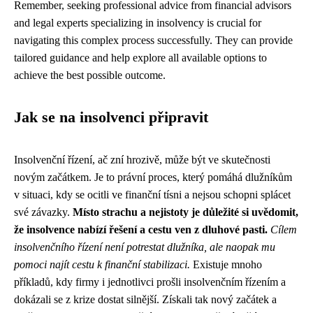
Remember, seeking professional advice from financial advisors
and legal experts specializing in insolvency is crucial for
navigating this complex process successfully. They can provide
tailored guidance and help explore all available options to
achieve the best possible outcome.
Jak se na insolvenci připravit
Insolvenční řízení, ač zní hrozivě, může být ve skutečnosti
novým začátkem. Je to právní proces, který pomáhá dlužníkům
v situaci, kdy se ocitli ve finanční tísni a nejsou schopni splácet
své závazky.
Místo strachu a nejistoty je důležité si uvědomit,
že insolvence nabízí řešení a cestu ven z dluhové pasti.
Cílem
insolvenčního řízení není potrestat dlužníka, ale naopak mu
pomoci najít cestu k finanční stabilizaci.
Existuje mnoho
příkladů, kdy firmy i jednotlivci prošli insolvenčním řízením a
dokázali se z krize dostat silnější. Získali tak nový začátek a