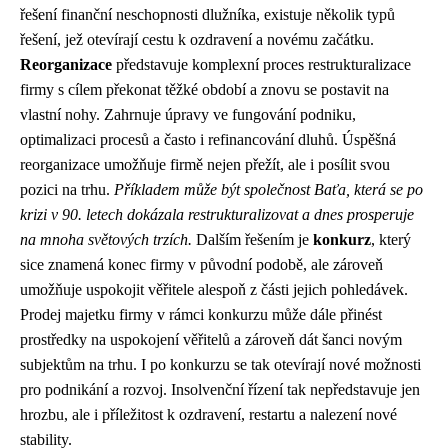
řešení finanční neschopnosti dlužníka, existuje několik typů
řešení, jež otevírají cestu k ozdravení a novému začátku.
Reorganizace
představuje komplexní proces restrukturalizace
firmy s cílem překonat těžké období a znovu se postavit na
vlastní nohy. Zahrnuje úpravy ve fungování podniku,
optimalizaci procesů a často i refinancování dluhů. Úspěšná
reorganizace umožňuje firmě nejen přežít, ale i posílit svou
pozici na trhu.
Příkladem může být společnost Baťa, která se po
krizi v 90. letech dokázala restrukturalizovat a dnes prosperuje
na mnoha světových trzích.
Dalším řešením je
konkurz
, který
sice znamená konec firmy v původní podobě, ale zároveň
umožňuje uspokojit věřitele alespoň z části jejich pohledávek.
Prodej majetku firmy v rámci konkurzu může dále přinést
prostředky na uspokojení věřitelů a zároveň dát šanci novým
subjektům na trhu. I po konkurzu se tak otevírají nové možnosti
pro podnikání a rozvoj. Insolvenční řízení tak nepředstavuje jen
hrozbu, ale i příležitost k ozdravení, restartu a nalezení nové
stability.