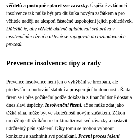
věřitelů a postupně splácet své závazky.
Úspěšně zvládnutá
insolvence tak může být pro dlužníka novým začátkem a pro
věřitele nadějí na alespoň částečné uspokojení jejich pohledávek.
Důležité je, aby věřitelé aktivně uplatňovali svá práva v
insolvenčním řízení a aktivně se zapojovali do rozhodovacích
procesů.
Prevence insolvence: tipy a rady
Prevence insolvence není jen o vyhýbání se hrozbám, ale
především o budování stabilní a prosperující budoucnosti. Řada
firem se i přes počáteční potíže dokázala z finanční tísně dostat a
dnes slaví úspěchy.
Insolvenční řízení
, ač se může zdát jako
těžká rána, může být ve skutečnosti novým začátkem. Zákon
umožňuje dlužníkům restrukturalizovat své závazky a nastavit
udržitelný plán splácení. Díky tomu se mohou vyhnout
konkurzu a zachránit své podnikání.
Právní proces řešení