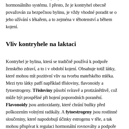
hormonálního systému. I přesto, že je kontryhel obecně
považován za bezpečnou bylinu, je vždy vhodné poradit se o
jeho užívání s lékařem, a to zejména v těhotenství a během
kojení.
Vliv kontryhele na laktaci
Kontryhel je bylina, která se tradičně používá k podpoře
ženského zdraví, a to i v období kojení. Obsahuje totiž látky,
které mohou mít pozitivní vliv na tvorbu mateřského mléka.
Mezi tyto látky patří například třísloviny, flavonoidy a
fytoestrogeny.
Třísloviny
působí svíravě a protizánětlivě, což
může být prospěšné při hojení poporodních poranění.
Flavonoidy
jsou antioxidanty, které chrání buňky před
poškozením volnými radikály. A
fytoestrogeny
jsou rostlinné
sloučeniny, které napodobují účinky estrogenu v těle, a tak
mohou přispívat k regulaci hormonální rovnováhy a podpoře