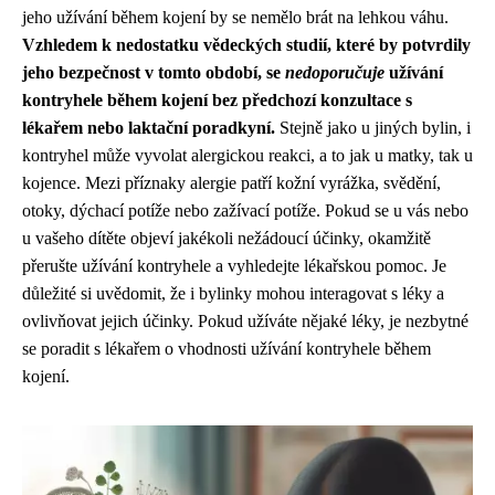
jeho užívání během kojení by se nemělo brát na lehkou váhu.
Vzhledem k nedostatku vědeckých studií, které by potvrdily
jeho bezpečnost v tomto období, se
nedoporučuje
užívání
kontryhele během kojení bez předchozí konzultace s
lékařem nebo laktační poradkyní.
Stejně jako u jiných bylin, i
kontryhel může vyvolat alergickou reakci, a to jak u matky, tak u
kojence. Mezi příznaky alergie patří kožní vyrážka, svědění,
otoky, dýchací potíže nebo zažívací potíže. Pokud se u vás nebo
u vašeho dítěte objeví jakékoli nežádoucí účinky, okamžitě
přerušte užívání kontryhele a vyhledejte lékařskou pomoc. Je
důležité si uvědomit, že i bylinky mohou interagovat s léky a
ovlivňovat jejich účinky. Pokud užíváte nějaké léky, je nezbytné
se poradit s lékařem o vhodnosti užívání kontryhele během
kojení.