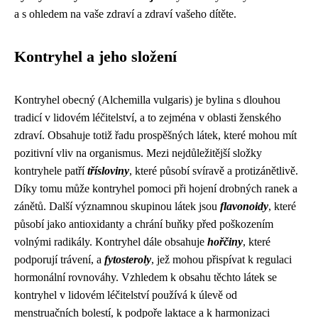
a s ohledem na vaše zdraví a zdraví vašeho dítěte.
Kontryhel a jeho složení
Kontryhel obecný (Alchemilla vulgaris) je bylina s dlouhou
tradicí v lidovém léčitelství, a to zejména v oblasti ženského
zdraví. Obsahuje totiž řadu prospěšných látek, které mohou mít
pozitivní vliv na organismus. Mezi nejdůležitější složky
kontryhele patří
třísloviny
, které působí svíravě a protizánětlivě.
Díky tomu může kontryhel pomoci při hojení drobných ranek a
zánětů. Další významnou skupinou látek jsou
flavonoidy
, které
působí jako antioxidanty a chrání buňky před poškozením
volnými radikály. Kontryhel dále obsahuje
hořčiny
, které
podporují trávení, a
fytosteroly
, jež mohou přispívat k regulaci
hormonální rovnováhy. Vzhledem k obsahu těchto látek se
kontryhel v lidovém léčitelství používá k úlevě od
menstruačních bolestí, k podpoře laktace a k harmonizaci