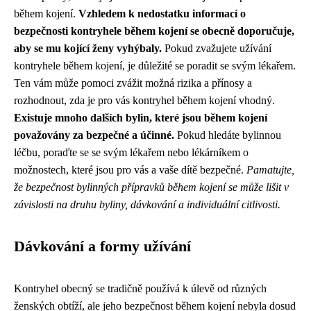
během kojení.
Vzhledem k nedostatku informací o
bezpečnosti kontryhele během kojení se obecně doporučuje,
aby se mu kojící ženy vyhýbaly.
Pokud zvažujete užívání
kontryhele během kojení, je důležité se poradit se svým lékařem.
Ten vám může pomoci zvážit možná rizika a přínosy a
rozhodnout, zda je pro vás kontryhel během kojení vhodný.
Existuje mnoho dalších bylin, které jsou během kojení
považovány za bezpečné a účinné.
Pokud hledáte bylinnou
léčbu, poraďte se se svým lékařem nebo lékárníkem o
možnostech, které jsou pro vás a vaše dítě bezpečné.
Pamatujte,
že bezpečnost bylinných přípravků během kojení se může lišit v
závislosti na druhu byliny, dávkování a individuální citlivosti.
Dávkování a formy užívání
Kontryhel obecný se tradičně používá k úlevě od různých
ženských obtíží, ale jeho bezpečnost během kojení nebyla dosud