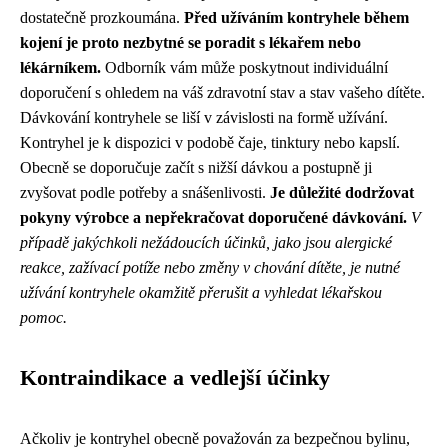
dostatečně prozkoumána.
Před užíváním kontryhele během
kojení je proto nezbytné se poradit s lékařem nebo
lékárníkem.
Odborník vám může poskytnout individuální
doporučení s ohledem na váš zdravotní stav a stav vašeho dítěte.
Dávkování kontryhele se liší v závislosti na formě užívání.
Kontryhel je k dispozici v podobě čaje, tinktury nebo kapslí.
Obecně se doporučuje začít s nižší dávkou a postupně ji
zvyšovat podle potřeby a snášenlivosti.
Je důležité dodržovat
pokyny výrobce a nepřekračovat doporučené dávkování.
V
případě jakýchkoli nežádoucích účinků, jako jsou alergické
reakce, zažívací potíže nebo změny v chování dítěte, je nutné
užívání kontryhele okamžitě přerušit a vyhledat lékařskou
pomoc.
Kontraindikace a vedlejší účinky
Ačkoliv je kontryhel obecně považován za bezpečnou bylinu,