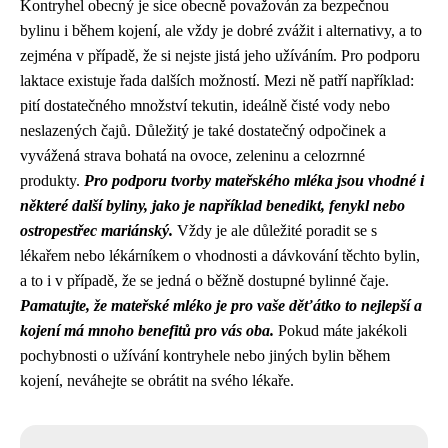
Kontryhel obecný je sice obecně považován za bezpečnou
bylinu i během kojení, ale vždy je dobré zvážit i alternativy, a to
zejména v případě, že si nejste jistá jeho užíváním. Pro podporu
laktace existuje řada dalších možností. Mezi ně patří například:
pití dostatečného množství tekutin, ideálně čisté vody nebo
neslazených čajů. Důležitý je také dostatečný odpočinek a
vyvážená strava bohatá na ovoce, zeleninu a celozrnné
produkty.
Pro podporu tvorby mateřského mléka jsou vhodné i
některé další byliny, jako je například benedikt, fenykl nebo
ostropestřec mariánský.
Vždy je ale důležité poradit se s
lékařem nebo lékárníkem o vhodnosti a dávkování těchto bylin,
a to i v případě, že se jedná o běžně dostupné bylinné čaje.
Pamatujte, že mateřské mléko je pro vaše děťátko to nejlepší a
kojení má mnoho benefitů pro vás oba.
Pokud máte jakékoli
pochybnosti o užívání kontryhele nebo jiných bylin během
kojení, neváhejte se obrátit na svého lékaře.