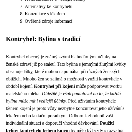
Alternativy ke kontryhelu
Konzultace s lékařem
Ověřené zdroje informací
Kontryhel: Bylina s tradicí
Kontryhel obecný je známý svými blahodárnými účinky na
ženské zdraví již po staletí. Tato bylina s jemnými žlutými kvítky
obsahuje látky, které mohou napomáhat při různých ženských
obtížích. Mnoho žen se zajímá o možnosti využití kontryhele v
období kojení.
Kontryhel při kojení
může podporovat tvorbu
mateřského mléka.
Důležité je však pamatovat na to, že každá
bylina může mít i vedlejší účinky.
Před užíváním kontryhele
během kojení je proto vždy nezbytné konzultovat jeho užívání s
lékařem nebo laktační poradkyní. Odborník zhodnotí vaši
individuální situaci a doporučí vhodné dávkování.
Použití
byliny kontryhelu během kojení
by mělo být vždy s rozvahou