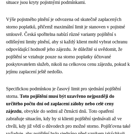
situace jsou kryty pojistnými podmínkami.
Výše pojistného plnění je odvozena od skutečně zaplacených
storno poplatků, přičemž maximální limit je stanoven v pojistné
smlouvě. Česká spořitelna nabízí různé varianty pojištění s
odlišnými limity plnění, aby si každý klient mohl vybrat ochranu
odpovídající hodnotě jeho zájezdu. Je důležité si uvědomit, že
pojištění se vztahuje pouze na storno poplatky účtované
poskytovatelem služeb, nikoli na celkovou cenu zájezdu, pokud k
jejímu zaplacení ještě nedošlo.
Specifickou podmínkou je časový limit pro sjednání pojištění
storna.
Toto pojištění musí být uzavřeno nejpozději do
určitého počtu dní od zaplacení zálohy nebo celé ceny
zájezdu
, obvykle do sedmi až čtrnácti dnů. Toto opatření
zabraňuje situacím, kdy by si klienti pojištění sjednávali až ve
chvíli, kdy již vědí o důvodech pro možné storno. Pojišťovna také
vyžaduje, aby pojištění bylo sjednáno před vznikem jakýchkoli