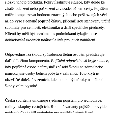
složku tohoto produktu. Pokrytí zahrnuje situace, kdy dojde ke
ztrátě, odcizení nebo poškození zavazadel během cesty. Pojištění
může kompenzovat hodnotu ztracených nebo poškozených věcí
až do výše sjednané pojistné částky, přičemž jsou stanoveny určité
sublimity pro cennosti, elektroniku a další specifické předměty.
Klienti by měli být seznámeni s podmínkami týkajícími se
dokladování škodních událostí a lhůt pro jejich nahlášení.
Odpovědnost za škodu způsobenou třetím osobám představuje
další důležitou komponentu.
Pojištění odpovědnosti kryje situace
,
kdy pojištěná osoba neúmyslně způsobí škodu na zdraví nebo
majetku jiné osoby během pobytu v zahraničí. Toto krytí je
obzvláště důležité v zemích, kde mohou být nároky na náhradu
škody velmi vysoké.
Česká spořitelna umožňuje sjednání pojištění pro jednotlivce,
rodiny i skupiny cestujících. Rodinné varianty pojištění obvykle
nabízejí výhodnější podmínky pro pojištění všech členů