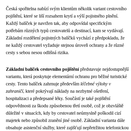
Česká spořitelna nabízí svým klientům několik variant cestovního
pojištění, které se liší rozsahem krytí a výší pojistného plnění.
Každý balíček je navržen tak, aby odpovídal specifickým
potřebám různých typů cestovatelů a destinací, kam se vydávají.
Základní rozdělení pojistných balíčků vychází z předpokladu, že
ne každý cestovatel vyžaduje stejnou úroveň ochrany a že různé
cesty s sebou nesou odlišná rizika.
Základní balíček cestovního pojištění
představuje nejdostupnější
variantu, která poskytuje elementární ochranu pro běžné turistické
cesty. Tento balíček zahrnuje především
léčebné výlohy v
zahraničí
, které pokrývají náklady na nezbytné ošetření,
hospitalizaci a předepsané léky. Součástí je také pojištění
odpovědnosti za škodu způsobenou třetí osobě, což je obzvláště
důležité v situacích, kdy by cestovatel neúmyslně poškodil cizí
majetek nebo způsobil zranění jiné osobě. Základní varianta dále
obsahuje asistenční služby, které zajišťují nepřetržitou telefonickou