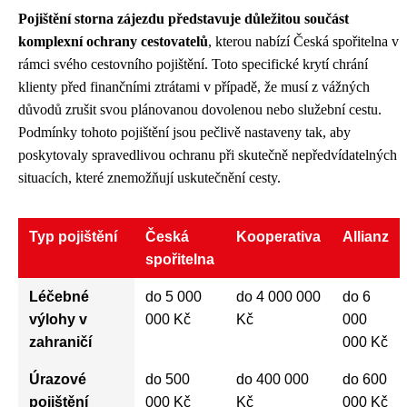
Pojištění storna zájezdu představuje důležitou součást
komplexní ochrany cestovatelů
, kterou nabízí Česká spořitelna v
rámci svého cestovního pojištění. Toto specifické krytí chrání
klienty před finančními ztrátami v případě, že musí z vážných
důvodů zrušit svou plánovanou dovolenou nebo služební cestu.
Podmínky tohoto pojištění jsou pečlivě nastaveny tak, aby
poskytovaly spravedlivou ochranu při skutečně nepředvídatelných
situacích, které znemožňují uskutečnění cesty.
Typ pojištění
Česká
Kooperativa
Allianz
spořitelna
Léčebné
do 5 000
do 4 000 000
do 6
výlohy v
000 Kč
Kč
000
zahraničí
000 Kč
Úrazové
do 500
do 400 000
do 600
pojištění
000 Kč
Kč
000 Kč