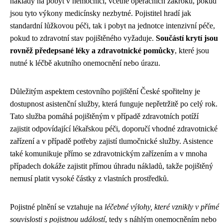
náklady na pobyt v nemocnici, včetně operačních zákroků, pokud
jsou tyto výkony medicínsky nezbytné. Pojistitel hradí jak
standardní lůžkovou péči, tak i pobyt na jednotce intenzivní péče,
pokud to zdravotní stav pojištěného vyžaduje.
Součástí krytí jsou
rovněž předepsané léky a zdravotnické pomůcky
, které jsou
nutné k léčbě akutního onemocnění nebo úrazu.
Důležitým aspektem cestovního pojištění České spořitelny je
dostupnost asistenční služby, která funguje nepřetržitě po celý rok.
Tato služba pomáhá pojištěným v případě zdravotních potíží
zajistit odpovídající lékařskou péči, doporučí vhodné zdravotnické
zařízení a v případě potřeby zajistí tlumočnické služby. Asistence
také komunikuje přímo se zdravotnickým zařízením a v mnoha
případech dokáže zajistit přímou úhradu nákladů, takže pojištěný
nemusí platit vysoké částky z vlastních prostředků.
Pojistné plnění se vztahuje na
léčebné výlohy, které vznikly v přímé
souvislosti s pojistnou událostí
, tedy s náhlým onemocněním nebo