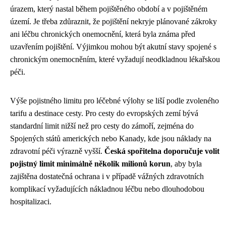
úrazem, který nastal během pojištěného období a v pojištěném
území. Je třeba zdůraznit, že pojištění nekryje plánované zákroky
ani léčbu chronických onemocnění, která byla známa před
uzavřením pojištění. Výjimkou mohou být akutní stavy spojené s
chronickým onemocněním, které vyžadují neodkladnou lékařskou
péči.
Výše pojistného limitu pro léčebné výlohy se liší podle zvoleného
tarifu a destinace cesty. Pro cesty do evropských zemí bývá
standardní limit nižší než pro cesty do zámoří, zejména do
Spojených států amerických nebo Kanady, kde jsou náklady na
zdravotní péči výrazně vyšší.
Česká spořitelna doporučuje volit
pojistný limit minimálně několik milionů korun
, aby byla
zajištěna dostatečná ochrana i v případě vážných zdravotních
komplikací vyžadujících nákladnou léčbu nebo dlouhodobou
hospitalizaci.