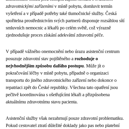
zdravotnickými zařízeními
v místě pobytu, domluvit termín
vyšetření a v případě potřeby také tlumočnické služby. Česká
spořitelna prostřednictvím svých partnerů disponuje rozsáhlou sítí
smluvních nemocnic a lékařů po celém světě, což výrazně
zjednodušuje proces získání adekvátní zdravotní péče.
V případě vážného onemocnění nebo úrazu asistenční centrum
posuzuje zdravotní stav pojištěného a
rozhoduje o
nejvhodnějším způsobu dalšího postupu
. Může jít o
pokračování léčby v místě pobytu, případně o organizaci
transportu do jiného zdravotnického zařízení nebo dokonce o
repatriaci zpět do České republiky. Všechna tato opatření jsou
pečlivě koordinována s ošetřujícími lékaři a přizpůsobena
aktuálnímu zdravotnímu stavu pacienta.
Asistenční služby však nezahrnují pouze zdravotní problematiku.
Pokud cestovatel ztratí důležité doklady jako pas nebo platební