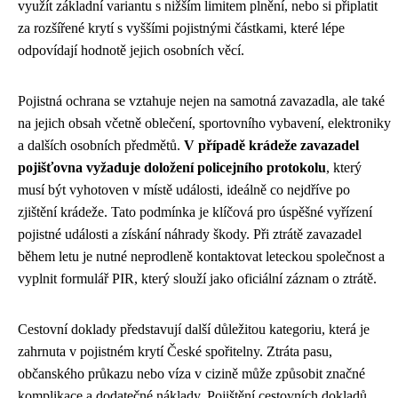
využít základní variantu s nižším limitem plnění, nebo si připlatit
za rozšířené krytí s vyššími pojistnými částkami, které lépe
odpovídají hodnotě jejich osobních věcí.
Pojistná ochrana se vztahuje nejen na samotná zavazadla, ale také
na jejich obsah včetně oblečení, sportovního vybavení, elektroniky
a dalších osobních předmětů.
V případě krádeže zavazadel
pojišťovna vyžaduje doložení policejního protokolu
, který
musí být vyhotoven v místě události, ideálně co nejdříve po
zjištění krádeže. Tato podmínka je klíčová pro úspěšné vyřízení
pojistné události a získání náhrady škody. Při ztrátě zavazadel
během letu je nutné neprodleně kontaktovat leteckou společnost a
vyplnit formulář PIR, který slouží jako oficiální záznam o ztrátě.
Cestovní doklady představují další důležitou kategoriu, která je
zahrnuta v pojistném krytí České spořitelny. Ztráta pasu,
občanského průkazu nebo víza v cizině může způsobit značné
komplikace a dodatečné náklady. Pojištění cestovních dokladů