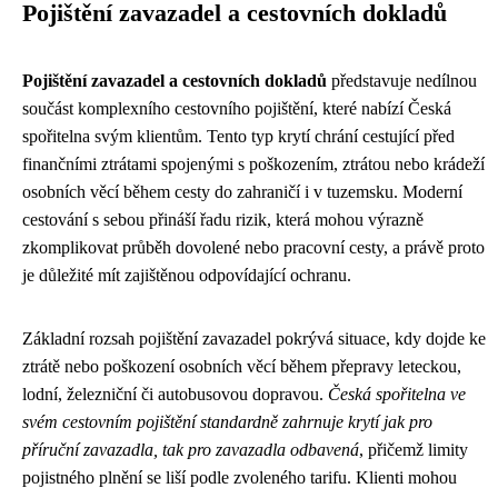
Pojištění zavazadel a cestovních dokladů
Pojištění zavazadel a cestovních dokladů
představuje nedílnou
součást komplexního cestovního pojištění, které nabízí Česká
spořitelna svým klientům. Tento typ krytí chrání cestující před
finančními ztrátami spojenými s poškozením, ztrátou nebo krádeží
osobních věcí během cesty do zahraničí i v tuzemsku. Moderní
cestování s sebou přináší řadu rizik, která mohou výrazně
zkomplikovat průběh dovolené nebo pracovní cesty, a právě proto
je důležité mít zajištěnou odpovídající ochranu.
Základní rozsah pojištění zavazadel pokrývá situace, kdy dojde ke
ztrátě nebo poškození osobních věcí během přepravy leteckou,
lodní, železniční či autobusovou dopravou.
Česká spořitelna ve
svém cestovním pojištění standardně zahrnuje krytí jak pro
příruční zavazadla, tak pro zavazadla odbavená
, přičemž limity
pojistného plnění se liší podle zvoleného tarifu. Klienti mohou