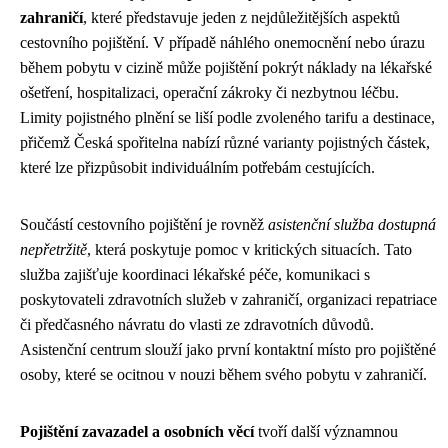
zahraničí
, které představuje jeden z nejdůležitějších aspektů
cestovního pojištění. V případě náhlého onemocnění nebo úrazu
během pobytu v cizině může pojištění pokrýt náklady na lékařské
ošetření, hospitalizaci, operační zákroky či nezbytnou léčbu.
Limity pojistného plnění se liší podle zvoleného tarifu a destinace,
přičemž Česká spořitelna nabízí různé varianty pojistných částek,
které lze přizpůsobit individuálním potřebám cestujících.
Součástí cestovního pojištění je rovněž
asistenční služba dostupná
nepřetržitě
, která poskytuje pomoc v kritických situacích. Tato
služba zajišťuje koordinaci lékařské péče, komunikaci s
poskytovateli zdravotních služeb v zahraničí, organizaci repatriace
či předčasného návratu do vlasti ze zdravotních důvodů.
Asistenční centrum slouží jako první kontaktní místo pro pojištěné
osoby, které se ocitnou v nouzi během svého pobytu v zahraničí.
Pojištění zavazadel a osobních věcí
tvoří další významnou