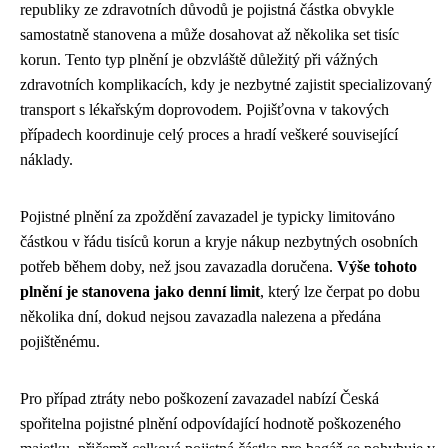
republiky ze zdravotních důvodů je pojistná částka obvykle
samostatně stanovena a může dosahovat až několika set tisíc
korun. Tento typ plnění je obzvláště důležitý při vážných
zdravotních komplikacích, kdy je nezbytné zajistit specializovaný
transport s lékařským doprovodem. Pojišťovna v takových
případech koordinuje celý proces a hradí veškeré související
náklady.
Pojistné plnění za zpoždění zavazadel je typicky limitováno
částkou v řádu tisíců korun a kryje nákup nezbytných osobních
potřeb během doby, než jsou zavazadla doručena.
Výše tohoto
plnění je stanovena jako denní limit
, který lze čerpat po dobu
několika dní, dokud nejsou zavazadla nalezena a předána
pojištěnému.
Pro případ ztráty nebo poškození zavazadel nabízí Česká
spořitelna pojistné plnění odpovídající hodnotě poškozeného