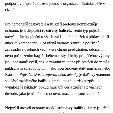
podporu v případě nouze a pomoc s organizací lékařské péče v
cizině.
Pro náročnější cestovatele a ty, kteří preferují komplexnější
ochranu, je k dispozici
rozšířený balíček
. Tento typ pojištění
navyšuje limity plnění u všech základních položek a přidává další
důležité komponenty. Rozšířená varianta zahrnuje pojištění
zavazadel a osobních věcí, které chrání před ztrátou, odcizením
nebo poškozením bagáže během cesty. Limity pro léčebné výlohy
jsou podstatně vyšší, což je zásadní zejména při cestách do zemí s
nákladným zdravotnictvím, jako jsou Spojené státy americké nebo
Kanada.
Pojištění storna zájezdu nebo letenky
je další významnou
součástí rozšířeného balíčku, která umožňuje získat zpět
vynaložené náklady, pokud musí být cesta zrušena z vážných
důvodů, jako je náhlé onemocnění, úraz nebo smrt v rodině.
Nejvyšší úroveň ochrany nabízí
prémiový balíček
, který je určen