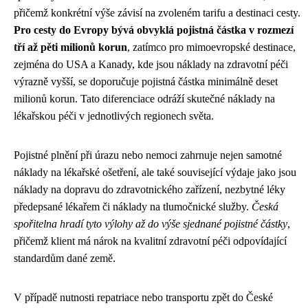
přičemž konkrétní výše závisí na zvoleném tarifu a destinaci cesty.
Pro cesty do Evropy bývá obvyklá pojistná částka v rozmezí
tří až pěti milionů korun
, zatímco pro mimoevropské destinace,
zejména do USA a Kanady, kde jsou náklady na zdravotní péči
výrazně vyšší, se doporučuje pojistná částka minimálně deset
milionů korun. Tato diferenciace odráží skutečné náklady na
lékařskou péči v jednotlivých regionech světa.
Pojistné plnění při úrazu nebo nemoci zahrnuje nejen samotné
náklady na lékařské ošetření, ale také související výdaje jako jsou
náklady na dopravu do zdravotnického zařízení, nezbytné léky
předepsané lékařem či náklady na tlumočnické služby.
Česká
spořitelna hradí tyto výlohy až do výše sjednané pojistné částky
,
přičemž klient má nárok na kvalitní zdravotní péči odpovídající
standardům dané země.
V případě nutnosti repatriace nebo transportu zpět do České