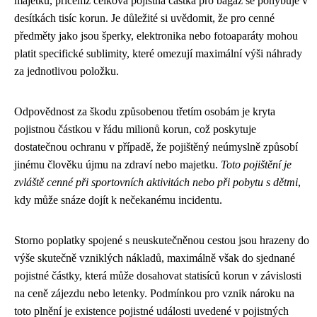
majetku, přičemž celková pojistná částka pro bagáž se pohybuje v
desítkách tisíc korun. Je důležité si uvědomit, že pro cenné
předměty jako jsou šperky, elektronika nebo fotoaparáty mohou
platit specifické sublimity, které omezují maximální výši náhrady
za jednotlivou položku.
Odpovědnost za škodu způsobenou třetím osobám je kryta
pojistnou částkou v řádu milionů korun, což poskytuje
dostatečnou ochranu v případě, že pojištěný neúmyslně způsobí
jinému člověku újmu na zdraví nebo majetku.
Toto pojištění je
zvláště cenné při sportovních aktivitách nebo při pobytu s dětmi
,
kdy může snáze dojít k nečekanému incidentu.
Storno poplatky spojené s neuskutečněnou cestou jsou hrazeny do
výše skutečně vzniklých nákladů, maximálně však do sjednané
pojistné částky, která může dosahovat statisíců korun v závislosti
na ceně zájezdu nebo letenky. Podmínkou pro vznik nároku na
toto plnění je existence pojistné události uvedené v pojistných