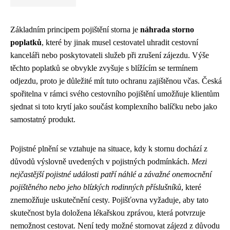
Základním principem pojištění storna je
náhrada storno
poplatků
, které by jinak musel cestovatel uhradit cestovní
kanceláři nebo poskytovateli služeb při zrušení zájezdu. Výše
těchto poplatků se obvykle zvyšuje s blížícím se termínem
odjezdu, proto je důležité mít tuto ochranu zajištěnou včas. Česká
spořitelna v rámci svého cestovního pojištění umožňuje klientům
sjednat si toto krytí jako součást komplexního balíčku nebo jako
samostatný produkt.
Pojistné plnění se vztahuje na situace, kdy k stornu dochází z
důvodů výslovně uvedených v pojistných podmínkách.
Mezi
nejčastější pojistné události patří náhlé a závažné onemocnění
pojištěného nebo jeho blízkých rodinných příslušníků
, které
znemožňuje uskutečnění cesty. Pojišťovna vyžaduje, aby tato
skutečnost byla doložena lékařskou zprávou, která potvrzuje
nemožnost cestovat. Není tedy možné stornovat zájezd z důvodu