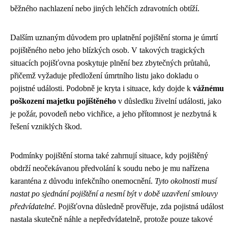
běžného nachlazení nebo jiných lehčích zdravotních obtíží.
Dalším uznaným důvodem pro uplatnění pojištění storna je úmrtí
pojištěného nebo jeho blízkých osob. V takových tragických
situacích pojišťovna poskytuje plnění bez zbytečných průtahů,
přičemž vyžaduje předložení úmrtního listu jako dokladu o
pojistné události. Podobně je kryta i situace, kdy dojde k
vážnému
poškození majetku pojištěného
v důsledku živelní události, jako
je požár, povodeň nebo vichřice, a jeho přítomnost je nezbytná k
řešení vzniklých škod.
Podmínky pojištění storna také zahrnují situace, kdy pojištěný
obdrží neočekávanou předvolání k soudu nebo je mu nařízena
karanténa z důvodu infekčního onemocnění.
Tyto okolnosti musí
nastat po sjednání pojištění a nesmí být v době uzavření smlouvy
předvídatelné
. Pojišťovna důsledně prověřuje, zda pojistná událost
nastala skutečně náhle a nepředvídatelně, protože pouze takové