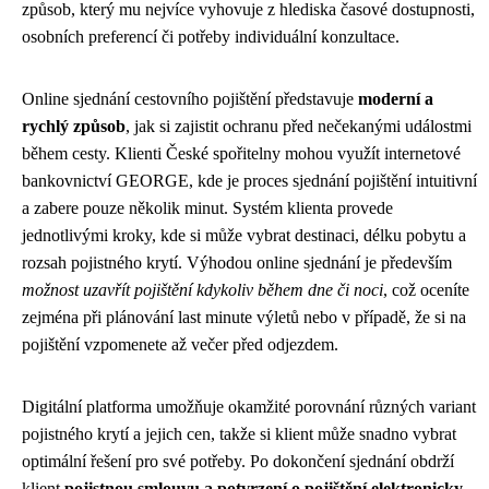
způsob, který mu nejvíce vyhovuje z hlediska časové dostupnosti,
osobních preferencí či potřeby individuální konzultace.
Online sjednání cestovního pojištění představuje
moderní a
rychlý způsob
, jak si zajistit ochranu před nečekanými událostmi
během cesty. Klienti České spořitelny mohou využít internetové
bankovnictví GEORGE, kde je proces sjednání pojištění intuitivní
a zabere pouze několik minut. Systém klienta provede
jednotlivými kroky, kde si může vybrat destinaci, délku pobytu a
rozsah pojistného krytí. Výhodou online sjednání je především
možnost uzavřít pojištění kdykoliv během dne či noci
, což oceníte
zejména při plánování last minute výletů nebo v případě, že si na
pojištění vzpomenete až večer před odjezdem.
Digitální platforma umožňuje okamžité porovnání různých variant
pojistného krytí a jejich cen, takže si klient může snadno vybrat
optimální řešení pro své potřeby. Po dokončení sjednání obdrží
klient
pojistnou smlouvu a potvrzení o pojištění elektronicky