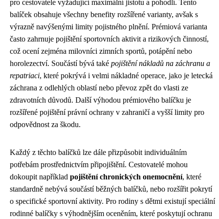
pro cestovatele vyžadující maximální jistotu a pohodlí. Tento
balíček obsahuje všechny benefity rozšířené varianty, avšak s
výrazně navýšenými limity pojistného plnění. Prémiová varianta
často zahrnuje pojištění sportovních aktivit a rizikových činností,
což ocení zejména milovníci zimních sportů, potápění nebo
horolezectví. Součástí bývá také
pojištění nákladů na záchranu a
repatriaci
, které pokrývá i velmi nákladné operace, jako je letecká
záchrana z odlehlých oblastí nebo převoz zpět do vlasti ze
zdravotních důvodů. Další výhodou prémiového balíčku je
rozšířené pojištění právní ochrany v zahraničí a vyšší limity pro
odpovědnost za škodu.
Každý z těchto balíčků lze dále přizpůsobit individuálním
potřebám prostřednictvím připojištění. Cestovatelé mohou
dokoupit například
pojištění chronických onemocnění
, které
standardně nebývá součástí běžných balíčků, nebo rozšířit pokrytí
o specifické sportovní aktivity. Pro rodiny s dětmi existují speciální
rodinné balíčky s výhodnějším oceněním, které poskytují ochranu