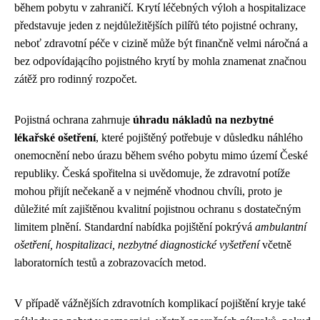
během pobytu v zahraničí. Krytí léčebných výloh a hospitalizace
představuje jeden z nejdůležitějších pilířů této pojistné ochrany,
neboť zdravotní péče v cizině může být finančně velmi náročná a
bez odpovídającího pojistného krytí by mohla znamenat značnou
zátěž pro rodinný rozpočet.
Pojistná ochrana zahrnuje
úhradu nákladů na nezbytné
lékařské ošetření
, které pojištěný potřebuje v důsledku náhlého
onemocnění nebo úrazu během svého pobytu mimo území České
republiky. Česká spořitelna si uvědomuje, že zdravotní potíže
mohou přijít nečekaně a v nejméně vhodnou chvíli, proto je
důležité mít zajištěnou kvalitní pojistnou ochranu s dostatečným
limitem plnění. Standardní nabídka pojištění pokrývá
ambulantní
ošetření, hospitalizaci, nezbytné diagnostické vyšetření
včetně
laboratorních testů a zobrazovacích metod.
V případě vážnějších zdravotních komplikací pojištění kryje také