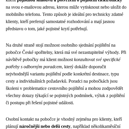
na svou e-mailovou adresu, kterou může vytisknout nebo uložit do
mobilního telefonu. Tento způsob je ideální pro technicky zdatné
klienty, kteří preferují samostatné rozhodování a mají jasnou
představu o tom, jaké pojistné krytí potřebují.
Na druhé straně stojí možnost osobního sjednání pojištění na
pobočce České spořitelny, která má své nezastupitelné výhody. Při
návštěvě pobočky má klient možnost
konzultovat své specifické
potřeby s odborným poradcem
, který dokáže doporučit
nejvhodnější variantu pojištění podle konkrétní destinace, typu
cesty a individuálních požadavků. Poradci na pobočkách jsou
školeni v problematice cestovního pojištění a mohou zodpovědět
všechny dotazy týkající se pojistných podmínek, výluk z pojištění
či postupu při řešení pojistné události.
Osobní kontakt na pobočce je vhodný zejména pro klienty, kteří
plánují
náročnější nebo delší cesty
, například několikaměsíční