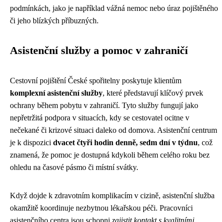
podmínkách, jako je například vážná nemoc nebo úraz pojištěného
či jeho blízkých příbuzných.
Asistenční služby a pomoc v zahraničí
Cestovní pojištění České spořitelny poskytuje klientům
komplexní asistenční služby
, které představují klíčový prvek
ochrany během pobytu v zahraničí. Tyto služby fungují jako
nepřetržitá podpora v situacích, kdy se cestovatel ocitne v
nečekané či krizové situaci daleko od domova. Asistenční centrum
je k dispozici
dvacet čtyři hodin denně, sedm dní v týdnu
, což
znamená, že pomoc je dostupná kdykoli během celého roku bez
ohledu na časové pásmo či místní svátky.
Když dojde k zdravotním komplikacím v cizině, asistenční služba
okamžitě koordinuje nezbytnou lékařskou péči. Pracovníci
asistenčního centra jsou schopni
zajistit kontakt s kvalitními