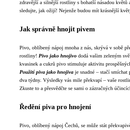
zdravější a silnější rostliny s bohatší násadou květ
sledujte, jak ožijí! Nejenže budou mít krásnější květy
Jak správně hnojit pivem
Pivo, oblíbený nápoj mnoha z nás, skrývá v sobě př
rostliny!
Pivo jako hnojivo
dodá vašim zeleným svěře
kvasinek a cukrů pivo stimuluje aktivitu prospěšnýc
Použití piva jako hnojiva
je snadné – stačí smíchat 
dva týdny. Výsledky vás mile překvapí – vaše rostli
Zkuste to a přesvědčte se sami o zázračných účincíc
Ředění piva pro hnojení
Pivo, oblíbený nápoj Čechů, se může stát překvapi