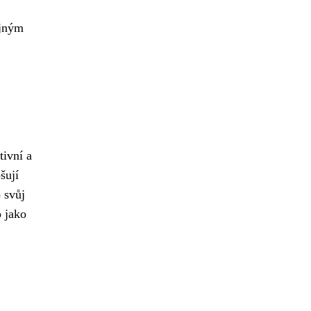
ajným
tivní a
šují
o svůj
o jako