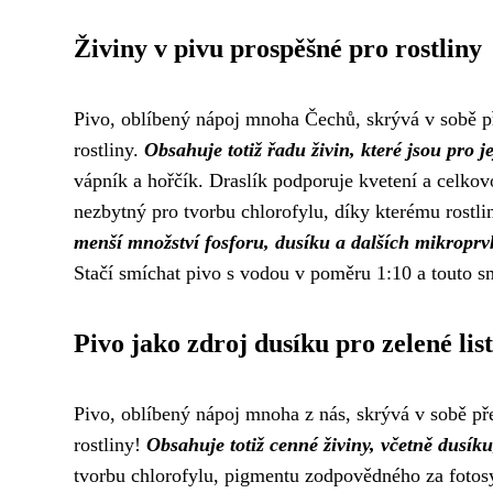
Živiny v pivu prospěšné pro rostliny
Pivo, oblíbený nápoj mnoha Čechů, skrývá v sobě př
rostliny.
Obsahuje totiž řadu živin, které jsou pro j
vápník a hořčík. Draslík podporuje kvetení a celkovo
nezbytný pro tvorbu chlorofylu, díky kterému rostlin
menší množství fosforu, dusíku a dalších mikroprvk
Stačí smíchat pivo s vodou v poměru 1:10 a touto sm
Pivo jako zdroj dusíku pro zelené lis
Pivo, oblíbený nápoj mnoha z nás, skrývá v sobě pře
rostliny!
Obsahuje totiž cenné živiny, včetně dusíku,
tvorbu chlorofylu, pigmentu zodpovědného za fotosyn