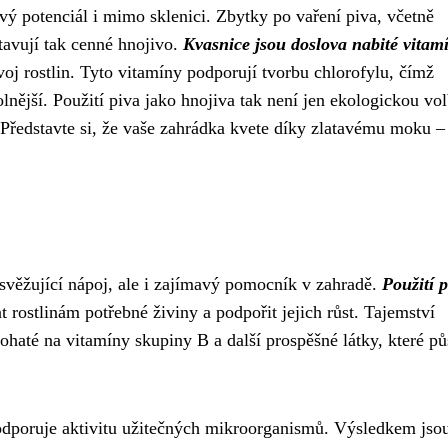
vý potenciál i mimo sklenici. Zbytky po vaření piva, včetně
tavují tak cenné hnojivo.
Kvasnice jsou doslova nabité vitam
voj rostlin. Tyto vitamíny podporují tvorbu chlorofylu, čímž
dolnější. Použití piva jako hnojiva tak není jen ekologickou vo
Představte si, že vaše zahrádka kvete díky zlatavému moku – 
osvěžující nápoj, ale i zajímavý pomocník v zahradě.
Použití p
t rostlinám potřebné živiny a podpořit jejich růst. Tajemství
bohaté na vitamíny skupiny B a další prospěšné látky, které pů
podporuje aktivitu užitečných mikroorganismů. Výsledkem jso