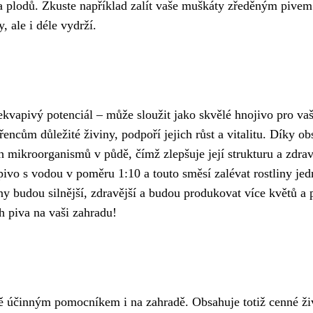
ů a plodů. Zkuste například zalít vaše muškáty zředěným pivem
, ale i déle vydrží.
ekvapivý potenciál – může sloužit jako skvělé hnojivo pro va
ncům důležité živiny, podpoří jejich růst a vitalitu. Díky o
h mikroorganismů v půdě, čímž zlepšuje její strukturu a zdrav
pivo s vodou v poměru 1:10 a touto směsí zalévat rostliny je
ny budou silnější, zdravější a budou produkovat více květů a 
h piva na vaši zahradu!
vě účinným pomocníkem i na zahradě. Obsahuje totiž cenné ži