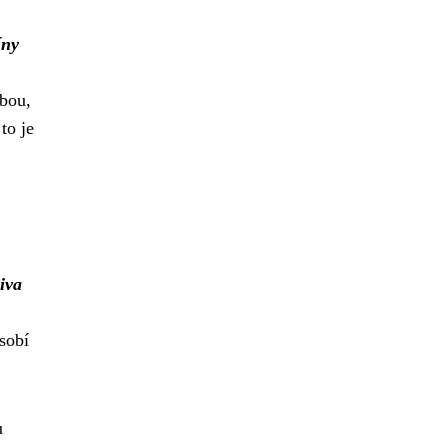
íny
lbou,
to je
iva
sobí
u