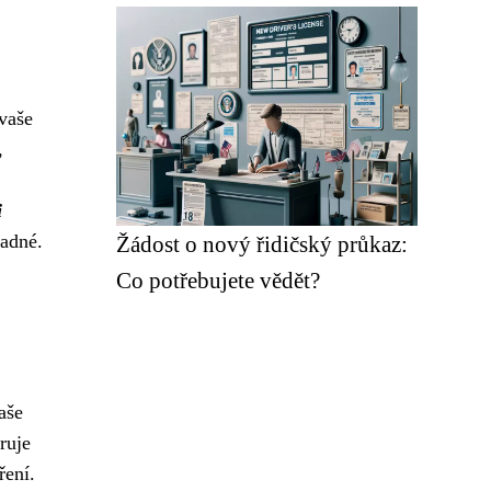
vaše
,
i
nadné.
Žádost o nový řidičský průkaz:
Co potřebujete vědět?
aše
ruje
ření.