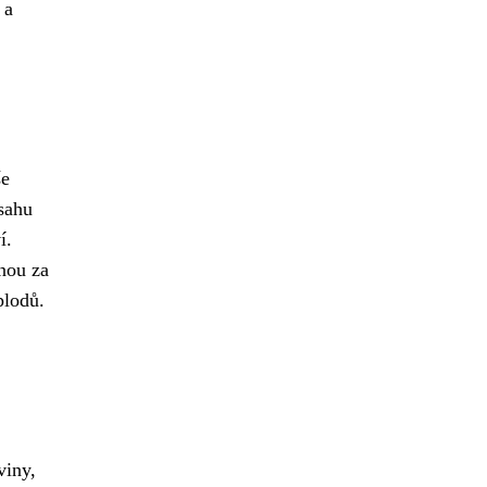
 a
še
bsahu
í.
dnou za
plodů.
viny,