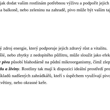
jak dodat vašim rostlinám potřebnou výživu a podpořit jejich
y na balkoně, nebo zeleninu na zahradě, pivo může být vaším t
zdroj energie, který podporuje jejich zdravý růst a vitalitu.
lé, nebo zbytky z nedopitého půllitru, může sloužit jako efek
v pivu
působí blahodárně na půdní mikroorganismy, čímž zlep
du a živiny
. Rostliny tak mají k dispozici ideální prostředí pr
íkladů nadšených zahrádkářů, kteří s úspěchem využívají piv
květiny, nebo okrasné keře.