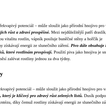
ekvapivý potenciál – může sloužit jako přírodní hnojivo pro 
ejich růst a zdraví prospěšné.
Mezi nejdůležitější patří draslík
u vitalitu rostlin, vápník posiluje buněčné stěny a hořčík je
y získávají energii ze slunečního záření.
Pivo dále obsahuje 
ů, které rostlinám prospívají.
Použití piva jako hnojiva je s
ěsí zalévat rostliny jednou za dva týdny.
ty
kvapivý potenciál – může sloužit jako přírodní hnojivo pro v
 který je klíčový pro zdravý růst zelených listů.
Dusík podpo
tézu, díky čemuž rostliny získávají energii ze slunečního zá