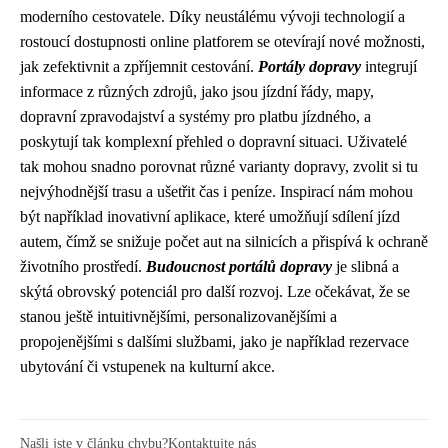
moderního cestovatele. Díky neustálému vývoji technologií a
rostoucí dostupnosti online platforem se otevírají nové možnosti,
jak zefektivnit a zpříjemnit cestování.
Portály dopravy
integrují
informace z různých zdrojů, jako jsou jízdní řády, mapy,
dopravní zpravodajství a systémy pro platbu jízdného, a
poskytují tak komplexní přehled o dopravní situaci. Uživatelé
tak mohou snadno porovnat různé varianty dopravy, zvolit si tu
nejvýhodnější trasu a ušetřit čas i peníze. Inspirací nám mohou
být například inovativní aplikace, které umožňují sdílení jízd
autem, čímž se snižuje počet aut na silnicích a přispívá k ochraně
životního prostředí.
Budoucnost portálů dopravy
je slibná a
skýtá obrovský potenciál pro další rozvoj. Lze očekávat, že se
stanou ještě intuitivnějšími, personalizovanějšími a
propojenějšími s dalšími službami, jako je například rezervace
ubytování či vstupenek na kulturní akce.
Našli jste v článku chybu?
Kontaktujte nás