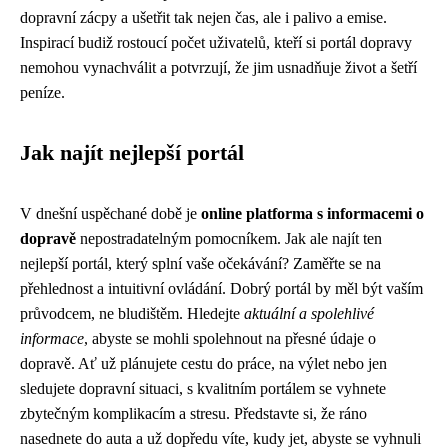
dopravní zácpy a ušetřit tak nejen čas, ale i palivo a emise.
Inspirací budiž rostoucí počet uživatelů, kteří si portál dopravy
nemohou vynachválit a potvrzují, že jim usnadňuje život a šetří
peníze.
Jak najít nejlepší portál
V dnešní uspěchané době je
online platforma s informacemi o
dopravě
nepostradatelným pomocníkem. Jak ale najít ten
nejlepší portál, který splní vaše očekávání? Zaměřte se na
přehlednost a intuitivní ovládání. Dobrý portál by měl být vaším
průvodcem, ne bludištěm. Hledejte
aktuální a spolehlivé
informace
, abyste se mohli spolehnout na přesné údaje o
dopravě. Ať už plánujete cestu do práce, na výlet nebo jen
sledujete dopravní situaci, s kvalitním portálem se vyhnete
zbytečným komplikacím a stresu. Představte si, že ráno
nasednete do auta a už dopředu víte, kudy jet, abyste se vyhnuli