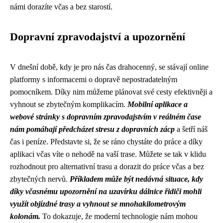
námi dorazíte včas a bez starostí.
Dopravní zpravodajství a upozornění
V dnešní době, kdy je pro nás čas drahocenný, se stávají online
platformy s informacemi o dopravě nepostradatelným
pomocníkem. Díky nim můžeme plánovat své cesty efektivněji a
vyhnout se zbytečným komplikacím.
Mobilní aplikace a
webové stránky s dopravním zpravodajstvím v reálném čase
nám pomáhají předcházet stresu z dopravních zácp
a šetří náš
čas i peníze. Představte si, že se ráno chystáte do práce a díky
aplikaci včas víte o nehodě na vaší trase. Můžete se tak v klidu
rozhodnout pro alternativní trasu a dorazit do práce včas a bez
zbytečných nervů.
Příkladem může být nedávná situace, kdy
díky včasnému upozornění na uzavírku dálnice řidiči mohli
využít objízdné trasy a vyhnout se mnohakilometrovým
kolonám.
To dokazuje, že moderní technologie nám mohou