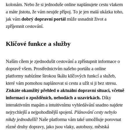
kolonám. Nebo že si jednoduše online naplánujete cestu vlakem
a máte jistotu, že vám neujde přípoj. To je jen malá ukázka toho,
jak vám
dobrý dopravní portál
může usnadnit život a
zpříjemnit cestování.
Klíčové funkce a služby
Naším cílem je zjednodušit cestování a zpřístupnit informace o
dopravě všem. Prostřednictvím našeho portálu a online
platformy nabízíme širokou škálu klíčových funkcí a služeb,
které vám pomohou naplánovat si cestu a užít si ji bez stresu.
Získáte okamžitý přehled o aktuální dopravní situaci, včetně
informací o zpožděních, nehodách a uzavírkách.
Díky
interaktivním mapám a intuitivnímu vyhledávání snadno najdete
nejrychlejší a nejpohodlnější spojení.
Plánování cesty nebylo
nikdy jednodušší!
Naše platforma vám také umožňuje porovnat
různé druhy dopravy, jako jsou vlaky, autobusy, městská