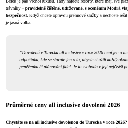
Belek je pak vrchol luxusu. Tady najdete resorty, které mají své pl
trávníky –
pravidelně čištěné, udržované, s oceněním Modrá vlaj
bezpečnost
. Když chcete opravdu prémiové služby a nechcete řeši
je jasná volba.
Dovolená v Turecku all inclusive v roce 2026 není jen o moři
odpočinku, kde se staráte jen o to, abyste si užili každý okam
peněženku či plánování jídel. Je to svoboda v její nejčistší 
Průměrné ceny all inclusive dovolené 2026
Chystáte se na all inclusive dovolenou do Turecka v roce 2026?