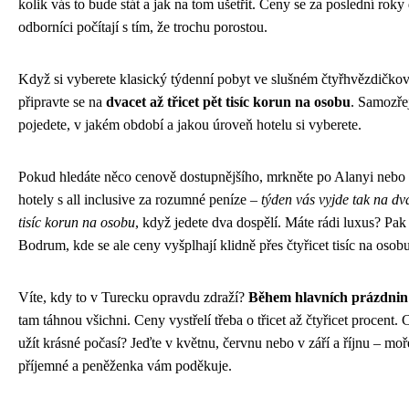
kolik vás to bude stát a jak na tom ušetřit. Ceny se za poslední roky d
odborníci počítají s tím, že trochu porostou.
Když si vyberete klasický týdenní pobyt ve slušném čtyřhvězdičkové
připravte se na
dvacet až třicet pět tisíc korun na osobu
. Samozře
pojedete, v jakém období a jakou úroveň hotelu si vyberete.
Pokud hledáte něco cenově dostupnějšího, mrkněte po Alanyi nebo S
hotely s all inclusive za rozumné peníze –
týden vás vyjde tak na dv
tisíc korun na osobu
, když jedete dva dospělí. Máte rádi luxus? Pa
Bodrum, kde se ale ceny vyšplhají klidně přes čtyřicet tisíc na osobu
Víte, kdy to v Turecku opravdu zdraží?
Během hlavních prázdnin 
tam táhnou všichni. Ceny vystřelí třeba o třicet až čtyřicet procent. C
užít krásné počasí? Jeďte v květnu, červnu nebo v září a říjnu – moře 
příjemné a peněženka vám poděkuje.