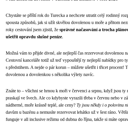
Chystáte se příští rok do Turecka a nechcete utratit celý rodinný roz
spousta způsobů, jak si užít skvělou dovolenou u moře a přitom ne
roky cestování jsem zjistil, že
správné načasování a trocha plán
ušetřit opravdu slušné peníze
.
Možná vám to přijde divné, ale nejlepší čas rezervovat dovolenou na 
Cestovní kanceláře totiž už teď vypouštějí ty nejlepší nabídky pro ty
s předstihem. A nejde o pár korun – můžete ušetřit i třicet procent! 
dovolenou a dovolenkou s několika výlety navíc.
Znáte to – všichni se hrnou k moři v červenci a srpnu, když jsou ty 
praskají ve švech. Ale co kdybyste vyrazili třeba v červnu nebo v zář
nádherné, moře krásně teplé, ale ceny?
Ty jsou někdy i o polovinu ni
davům u bazénu a nemusíte rezervovat lehátko už v šest ráno. Větš
funguje v all inclusive režimu od dubna do října, takže si máte opra