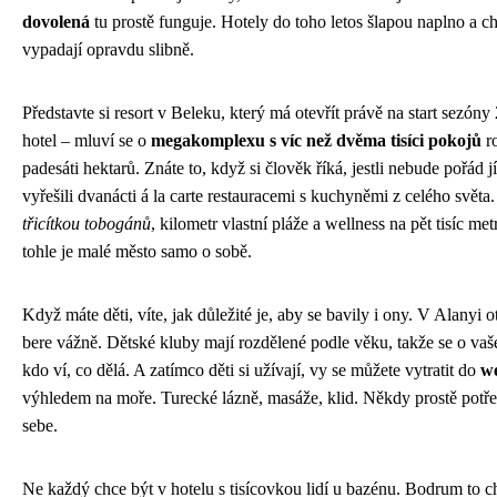
dovolená
tu prostě funguje. Hotely do toho letos šlapou naplno a chy
vypadají opravdu slibně.
Představte si resort v Beleku, který má otevřít právě na start sezóny
hotel – mluví se o
megakomplexu s víc než dvěma tisíci pokojů
ro
padesáti hektarů. Znáte to, když si člověk říká, jestli nebude pořád j
vyřešili dvanácti á la carte restauracemi s kuchyněmi z celého svět
třicítkou tobogánů
, kilometr vlastní pláže a wellness na pět tisíc me
tohle je malé město samo o sobě.
Když máte děti, víte, jak důležité je, aby se bavily i ony. V Alanyi ot
bere vážně. Dětské kluby mají rozdělené podle věku, takže se o vaše
kdo ví, co dělá. A zatímco děti si užívají, vy se můžete vytratit do
we
výhledem na moře. Turecké lázně, masáže, klid. Někdy prostě potře
sebe.
Ne každý chce být v hotelu s tisícovkou lidí u bazénu. Bodrum to 