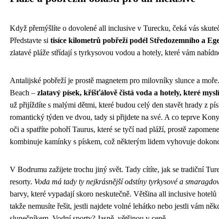
Když přemýšlíte o dovolené all inclusive v Turecku, čeká vás skut
Představte si
tisíce kilometrů pobřeží podél Středozemního a E
zlatavé pláže střídají s tyrkysovou vodou a hotely, které vám nabídn
Antalijské pobřeží je prostě magnetem pro milovníky slunce a moře.
Beach –
zlatavý písek, křišťálově čistá voda a hotely, které my
už přijíždíte s malými dětmi, které budou celý den stavět hrady z pí
romantický týden ve dvou, tady si přijdete na své. A co teprve Kony
oči a spatříte pohoří Taurus, které se tyčí nad pláží, prostě zapomene
kombinuje kamínky s pískem, což některým lidem vyhovuje dokonce
V Bodrumu zažijete trochu jiný svět. Tady cítíte, jak se tradiční Tu
resorty.
Voda má tady ty nejkrásnější odstíny tyrkysové a smaragdov
barvy, které vypadají skoro neskutečně. Většina all inclusive hotel
takže nemusíte řešit, jestli najdete volné lehátko nebo jestli vám ně
slunečníkem. Vodní sporty? Jasně, většinou v ceně.