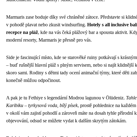
Marmaris zase boduje díky své chráněné zátoce. Představte si klidn
v pohodě plavat nebo zkusit windsurfing.
Hotely s all inclusive b
recepce na pláž
, kde na vás čeká plážový bar a spousta aktivit. Kd
moderní resorty, Marmaris je přesně pro vás.
Side je fascinující místo, kde se starověké ruiny potkávají s krásný
– buď rušnější hlavní pláž s plným servisem, nebo si najít klidnější
skoro sami. Rodiny s dětmi tady ocení animační týmy, které děti zaba
konečně můžou odpočinout.
A pak je tu Fethiye s legendární Modrou lagunou v Ölüdeniz.
Tahle
Karibiku – tyrkysová voda, bílý písek
, prostě pohlednice na každém 
v okolí vám zajistí pohodlí a zároveň máte na dosah tyhle přírodní 
objevování, odsud se můžete vydat k dalším skrytým zátokám.