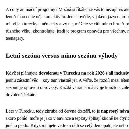
A co ty animační programy? Možná si říkáte, že vás to nezajímá, ale
lenošení oceníte nějakou aktivitu. Jen si ověřte, v jakém jazyce pro
mluví jen turecky a německy a vy ne, můžete se cítit mimo hru. A p
různého věku, zkontrolujte, jestli je program opravdu pro všechny, 
teenagery.
Letní sezóna versus mimo sezónu výhody
Když si plánujete
dovolenou v Turecku na rok 2026 s all inclusi
jednu zásadní věc – kdy tam vlastně jet. A věřte, že rozdíl mezi l
sezónu je opravdu obrovský. Každá varianta má svoje kouzlo a zále
dovolené čekáte.
Léto v Turecku, tedy zhruba od června do září, to je
naprostý nával
skoro pořád, moře je jako v bavlnce a teploty šplhají klidně ke čtyři
jiného peklo. Když milujete vedro a rádi se celý den opalujete nebo 