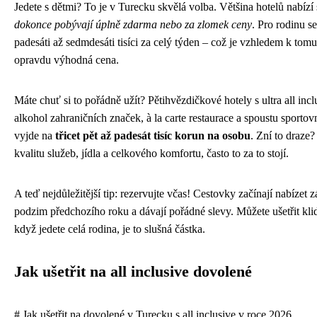
Jedete s dětmi? To je v Turecku skvělá volba. Většina hotelů nabízí 
dokonce pobývají úplně zdarma nebo za zlomek ceny
. Pro rodinu s
padesáti až sedmdesáti tisíci za celý týden – což je vzhledem k tomu,
opravdu výhodná cena.
Máte chuť si to pořádně užít? Pětihvězdičkové hotely s ultra all in
alkohol zahraničních značek, à la carte restaurace a spoustu sportov
vyjde na
třicet pět až padesát tisíc korun na osobu
. Zní to draze
kvalitu služeb, jídla a celkového komfortu, často to za to stojí.
A teď nejdůležitější tip: rezervujte včas! Cestovky začínají nabízet
podzim předchozího roku a dávají pořádné slevy. Můžete ušetřit kli
když jedete celá rodina, je to slušná částka.
Jak ušetřit na all inclusive dovolené
# Jak ušetřit na dovolené v Turecku s all inclusive v roce 2026