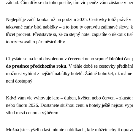
základ. Čím dřív se do toho pustíte, tím víc peněz vám zůstane v pe
Nejlepší je začít koukat už na podzim 2025. Cestovky totiž právě v z
takzvané early bird nabídky – a to jsou ty opravdu zajímavé slevy, k
třicet procent. Představte si, že za stejný hotel zaplatíte o několik tisí
to rezervovali o pár měsíců dřív.
Chystáte se na letní dovolenou v červenci nebo srpnu?
Ideální čas 
do prosince předchozího roku.
V téhle době se cestovky předháně
možnost vybírat z nejširší nabídky hotelů. Žádné bohužel, už máme 
není dostupný.
Když vám víc vyhovuje jaro – duben, květen nebo červen – zkuste s
nebo únoru 2026. Dostanete slušnou cenu a hotely ještě nejsou vypr
střed mezi cenou a výběrem.
Možná jste slyšeli o last minute nabídkách, kde můžete chytit opra