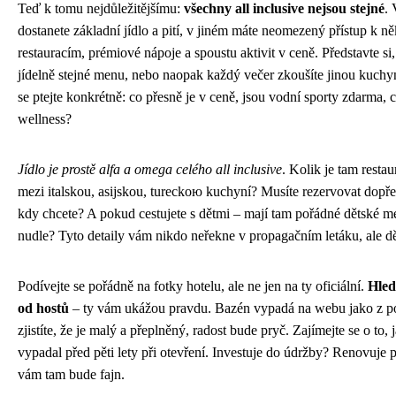
Teď k tomu nejdůležitějšímu:
všechny all inclusive nejsou stejné
.
dostanete základní jídlo a pití, v jiném máte neomezený přístup k něk
restauracím, prémiové nápoje a spoustu aktivit v ceně. Představte si,
jídelně stejné menu, nebo naopak každý večer zkoušíte jinou kuchyni
se ptejte konkrétně: co přesně je v ceně, jsou vodní sporty zdarma, c
wellness?
Jídlo je prostě alfa a omega celého all inclusive
. Kolik je tam resta
mezi italskou, asijskou, tureckою kuchyní? Musíte rezervovat dopřed
kdy chcete? A pokud cestujete s dětmi – mají tam pořádné dětské m
nudle? Tyto detaily vám nikdo neřekne v propagačním letáku, ale dě
Podívejte se pořádně na fotky hotelu, ale ne jen na ty oficiální.
Hled
od hostů
– ty vám ukážou pravdu. Bazén vypadá na webu jako z p
zjistíte, že je malý a přeplněný, radost bude pryč. Zajímejte se o to,
vypadal před pěti lety při otevření. Investuje do údržby? Renovuje 
vám tam bude fajn.