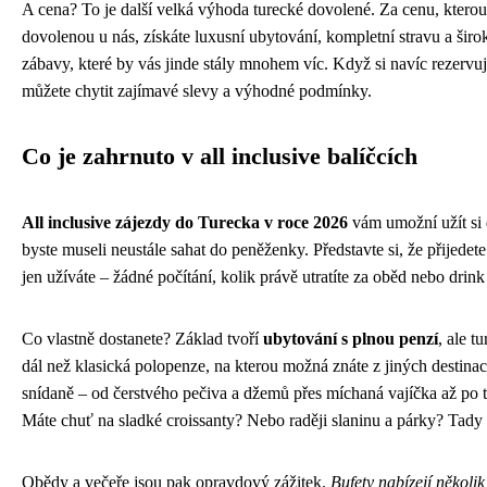
A cena? To je další velká výhoda turecké dovolené. Za cenu, kterou b
dovolenou u nás, získáte luxusní ubytování, kompletní stravu a šir
zábavy, které by vás jinde stály mnohem víc. Když si navíc rezervu
můžete chytit zajímavé slevy a výhodné podmínky.
Co je zahrnuto v all inclusive balíčcích
All inclusive zájezdy do Turecka v roce 2026
vám umožní užít si 
byste museli neustále sahat do peněženky. Představte si, že přijedete
jen užíváte – žádné počítání, kolik právě utratíte za oběd nebo drin
Co vlastně dostanete? Základ tvoří
ubytování s plnou penzí
, ale 
dál než klasická polopenze, na kterou možná znáte z jiných destina
snídaně – od čerstvého pečiva a džemů přes míchaná vajíčka až po ty
Máte chuť na sladké croissanty? Nebo raději slaninu a párky? Tady 
Obědy a večeře jsou pak opravdový zážitek.
Bufety nabízejí několi