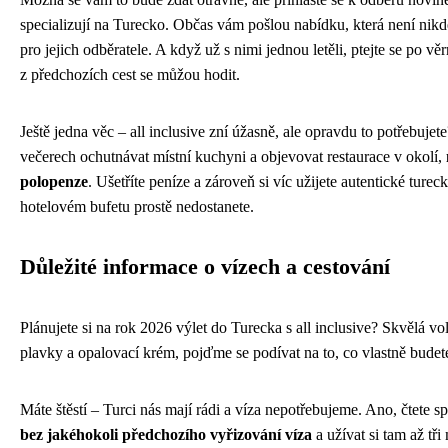
specializují na Turecko. Občas vám pošlou nabídku, která není nikd
pro jejich odběratele. A když už s nimi jednou letěli, ptejte se po 
z předchozích cest se můžou hodit.
Ještě jedna věc – all inclusive zní úžasně, ale opravdu to potřebuje
večerech ochutnávat místní kuchyni a objevovat restaurace v okolí,
polopenze
. Ušetříte peníze a zároveň si víc užijete autentické tureck
hotelovém bufetu prostě nedostanete.
Důležité informace o vízech a cestování
Plánujete si na rok 2026 výlet do Turecka s all inclusive? Skvělá vol
plavky a opalovací krém, pojďme se podívat na to, co vlastně budete
Máte štěstí – Turci nás mají rádi a víza nepotřebujeme. Ano, čtete s
bez jakéhokoli předchozího vyřizování víza
a užívat si tam až tř