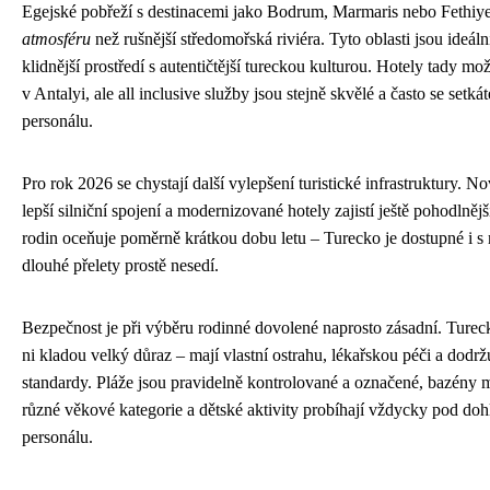
Egejské pobřeží s destinacemi jako Bodrum, Marmaris nebo Fethiy
atmosféru
než rušnější středomořská riviéra. Tyto oblasti jsou ideáln
klidnější prostředí s autentičtější tureckou kulturou. Hotely tady mo
v Antalyi, ale all inclusive služby jsou stejně skvělé a často se setk
personálu.
Pro rok 2026 se chystají další vylepšení turistické infrastruktury. No
lepší silniční spojení a modernizované hotely zajistí ještě pohodlněj
rodin oceňuje poměrně krátkou dobu letu – Turecko je dostupné i s
dlouhé přelety prostě nesedí.
Bezpečnost je při výběru rodinné dovolené naprosto zásadní. Turecké
ni kladou velký důraz – mají vlastní ostrahu, lékařskou péči a dodrž
standardy. Pláže jsou pravidelně kontrolované a označené, bazény 
různé věkové kategorie a dětské aktivity probíhají vždycky pod do
personálu.