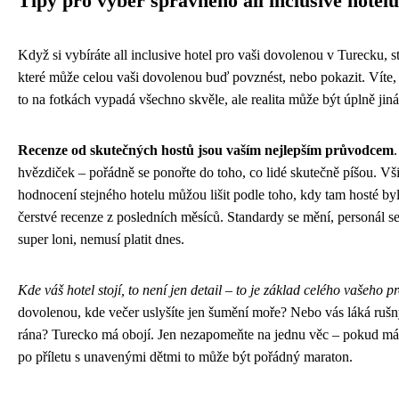
Tipy pro výběr správného all inclusive hotelu
Když si vybíráte all inclusive hotel pro vaši dovolenou v Turecku, s
které může celou vaši dovolenou buď povznést, nebo pokazit. Víte, 
to na fotkách vypadá všechno skvěle, ale realita může být úplně jiná
Recenze od skutečných hostů jsou vaším nejlepším průvodcem
.
hvězdiček – pořádně se ponořte do toho, co lidé skutečně píšou. Všim
hodnocení stejného hotelu můžou lišit podle toho, kdy tam hosté byl
čerstvé recenze z posledních měsíců. Standardy se mění, personál s
super loni, nemusí platit dnes.
Kde váš hotel stojí, to není jen detail – to je základ celého vašeho pr
dovolenou, kde večer uslyšíte jen šumění moře? Nebo vás láká rušn
rána? Turecko má obojí. Jen nezapomeňte na jednu věc – pokud máte z
po příletu s unavenými dětmi to může být pořádný maraton.