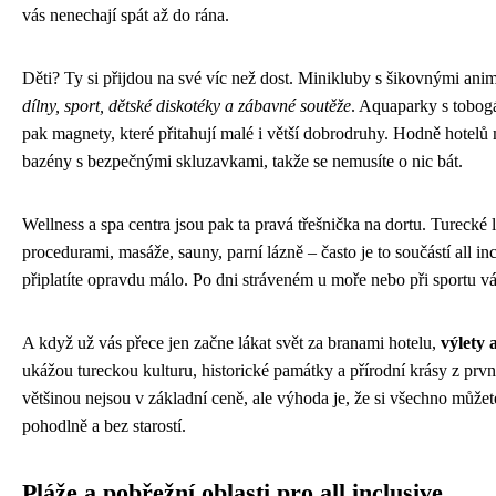
vás nenechají spát až do rána.
Děti? Ty si přijdou na své víc než dost. Minikluby s šikovnými ani
dílny, sport, dětské diskotéky a zábavné soutěže
. Aquaparky s tobog
pak magnety, které přitahují malé i větší dobrodruhy. Hodně hotelů 
bazény s bezpečnými skluzavkami, takže se nemusíte o nic bát.
Wellness a spa centra jsou pak ta pravá třešnička na dortu. Turecké 
procedurami, masáže, sauny, parní lázně – často je to součástí all inc
připlatíte opravdu málo. Po dni stráveném u moře nebo při sportu vá
A když už vás přece jen začne lákat svět za branami hotelu,
výlety 
ukážou tureckou kulturu, historické památky a přírodní krásy z první
většinou nejsou v základní ceně, ale výhoda je, že si všechno můžete
pohodlně a bez starostí.
Pláže a pobřežní oblasti pro all inclusive