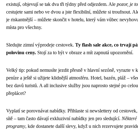
existují, objevují se tak dva tři týdny před odjezdem. Ale
pozor, je t
cestujete sami nebo ve dvou a jste flexibilní, můžete si troufnout. A
je riskantnější – můžete skončit v hotelu, který vám vůbec nevyhov
místa pro všechny.
Sledujte zimní výprodeje cestovek.
Ty flash sale akce, co trvají p
polovinu ceny.
Stojí za to být v obraze a mít zapnutá upozornění.
Velký tip: pokud nemusíte jezdit přesně v hlavní sezóně, vyrazte v k
peníze a ještě si užijete klidnější atmosféru. Hotel, bazén, pláž – vš
bez davů turistů. A all inclusive služby jsou naprosto stejné po celo
přeplácet?
Vyplatí se porovnávat nabídky. Přihlaste si newslettery od cestovek, 
sítě – tam často dávají exkluzivní nabídky jen pro sledující.
Některé 
programy
, kde dostanete další slevy, když u nich rezervujete pravid