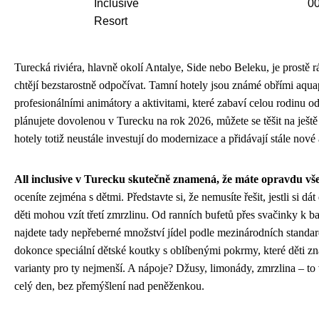
Inclusive
0
Resort
Turecká riviéra, hlavně okolí Antalye, Side nebo Beleku, je prostě r
chtějí bezstarostně odpočívat. Tamní hotely jsou známé obřími aqua
profesionálními animátory a aktivitami, které zabaví celou rodinu o
plánujete dovolenou v Turecku na rok 2026, můžete se těšit na ještě
hotely totiž neustále investují do modernizace a přidávají stále nové 
All inclusive v Turecku skutečně znamená, že máte opravdu vš
oceníte zejména s dětmi. Představte si, že nemusíte řešit, jestli si d
děti mohou vzít třetí zmrzlinu. Od ranních bufetů přes svačinky k 
najdete tady nepřeberné množství jídel podle mezinárodních standa
dokonce speciální dětské koutky s oblíbenými pokrmy, které děti zna
varianty pro ty nejmenší. A nápoje? Džusy, limonády, zmrzlina – to
celý den, bez přemýšlení nad peněženkou.