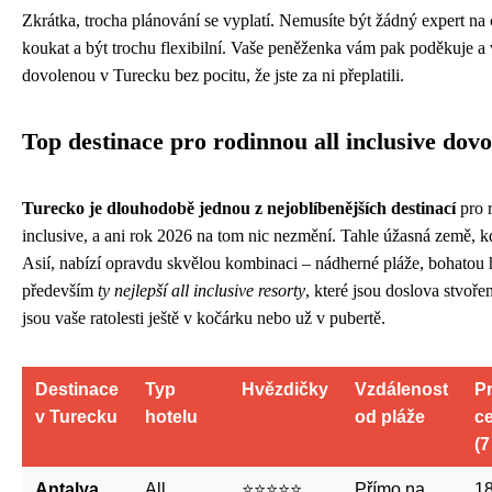
Zkrátka, trocha plánování se vyplatí. Nemusíte být žádný expert na c
koukat a být trochu flexibilní. Vaše peněženka vám pak poděkuje a v
dovolenou v Turecku bez pocitu, že jste za ni přeplatili.
Top destinace pro rodinnou all inclusive dov
Turecko je dlouhodobě jednou z nejoblíbenějších destinací
pro 
inclusive, a ani rok 2026 na tom nic nezmění. Tahle úžasná země, 
Asií, nabízí opravdu skvělou kombinaci – nádherné pláže, bohatou his
především
ty nejlepší all inclusive resorty
, které jsou doslova stvoře
jsou vaše ratolesti ještě v kočárku nebo už v pubertě.
Destinace
Typ
Hvězdičky
Vzdálenost
P
v Turecku
hotelu
od pláže
c
(7
Antalya
All
⭐⭐⭐⭐⭐
Přímo na
18