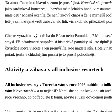
Ta atmosféra mimo hlavní sezónu je prostě jiná.
Konečně si opravdu
jako sardinková konzerva, u bazénu máte lehátko hned, v restauraci 
malé děti? Možná oceníte, že není takový chaos a že je mírnější poč
létě je samozřejmě větší zábava, víc lidí, víc akcí, víc příležitostí 
Chcete vyrazit na výlet třeba do Efesu nebo Pamukkale? Mimo sez
smysl. Při pětadvaceti stupních si historické památky užijete úplně j
čtyřicítce sotva vlečete a jen přemýšlíte, kde najdete stín. Hotely n
pořád, jenže v chladnějším počasí je to prostě pohodlnější.
Aktivity a zábava v all inclusive resortech
All inclusive resorty v Turecku vám v roce 2026 nabídnou tolik a
vám hlava zatočí
– a to nejlepší? Nemusíte ani na krok opustit areá
ruce všechno, co potřebujete k tomu, abyste si užili dovolenou podl
Vodní sporty – to je prostě klasika, kterou si zamilujete. Zkuste si
wi