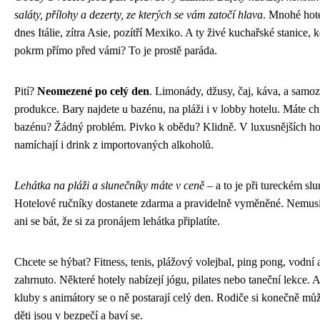
saláty, přílohy a dezerty, ze kterých se vám zatočí hlava
. Mnohé hote
dnes Itálie, zítra Asie, pozítří Mexiko. A ty živé kuchařské stanice,
pokrm přímo před vámi? To je prostě paráda.
Pití?
Neomezené po celý den
. Limonády, džusy, čaj, káva, a samoz
produkce. Bary najdete u bazénu, na pláži i v lobby hotelu. Máte c
bazénu? Žádný problém. Pivko k obědu? Klidně. V luxusnějších ho
namíchají i drink z importovaných alkoholů.
Lehátka na pláži a slunečníky máte v ceně
– a to je při tureckém slu
Hotelové ručníky dostanete zdarma a pravidelně vyměněné. Nemusí
ani se bát, že si za pronájem lehátka připlatíte.
Chcete se hýbat? Fitness, tenis, plážový volejbal, ping pong, vodní 
zahrnuto. Některé hotely nabízejí jógu, pilates nebo taneční lekce. 
kluby s animátory se o ně postarají celý den. Rodiče si konečně m
děti jsou v bezpečí a baví se.