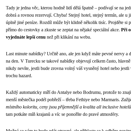
Tady je jedna věc, kterou hodně lidí dělá špatně – podívají se na je
dobrá a rovnou rezervují. Chyba! Stejný hotel, stejný termín, ale u 
úplně jiné peníze. Rozdíl může být klidně několik tisíc. Projděte si 
přímo do cestovky a zkuste se zeptat na nějaké speciální akce.
Při 
vyjednáte lepší cenu
než při klikání na webu.
Last minute nabídky? Určitě ano, ale jen když máte pevné nervy a d
na den. V Turecku se takové nabídky objevují celkem často, hlavn
nikdy nevíte, jestli bude zrovna volný váš vysněný hotel nebo jestli
trochu hazard.
Každý automaticky míří do Antalye nebo Bodrumu, protože to znají.
menší městečka podél pobřeží – třeba Fethiye nebo Marmaris.
Zaži
místního koloritu, ceny jsou příjemnější a kvalita all inclusive hotelů
tam potkáte míň krajanů a víc se ponoříte do pravé atmosféry.
Možná se vám to bude zdát otravné, ale přihlaste se k odběru novin