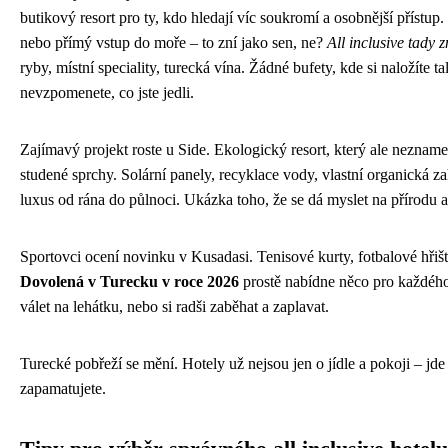
butikový resort pro ty, kdo hledají víc soukromí a osobnější přístup
nebo přímý vstup do moře – to zní jako sen, ne?
All inclusive tady
ryby, místní speciality, turecká vína. Žádné bufety, kde si naložíte tal
nevzpomenete, co jste jedli.
Zajímavý projekt roste u Side. Ekologický resort, který ale nezname
studené sprchy. Solární panely, recyklace vody, vlastní organická z
luxus od rána do půlnoci. Ukázka toho, že se dá myslet na přírodu a
Sportovci ocení novinku v Kusadasi. Tenisové kurty, fotbalové hřiště,
Dovolená v Turecku v roce 2026
prostě nabídne něco pro každého
válet na lehátku, nebo si radši zaběhat a zaplavat.
Turecké pobřeží se mění. Hotely už nejsou jen o jídle a pokoji – jde 
zapamatujete.