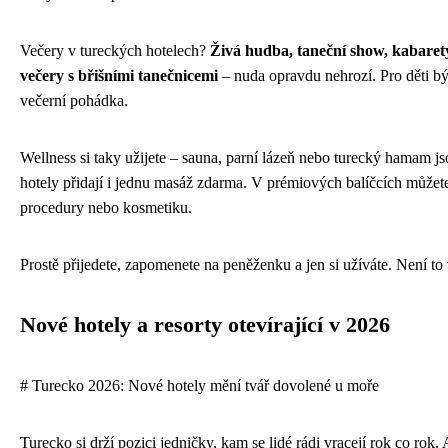
Večery v tureckých hotelech?
Živá hudba, taneční show, kabarety
večery s břišními tanečnicemi
– nuda opravdu nehrozí. Pro děti b
večerní pohádka.
Wellness si taky užijete – sauna, parní lázeň nebo turecký hamam js
hotely přidají i jednu masáž zdarma. V prémiových balíčcích můžete
procedury nebo kosmetiku.
Prostě přijedete, zapomenete na peněženku a jen si užíváte. Není to
Nové hotely a resorty otevírající v 2026
# Turecko 2026: Nové hotely mění tvář dovolené u moře
Turecko si drží pozici jedničky, kam se lidé rádi vracejí rok co rok.