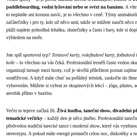
paddleboarding, vodní lyžování nebo se svézt na banánu
. A vít
to neplatíte ani korunu navíc, je to všechno v ceně. Týmy animátorů
začátečníky i pro ty, kdo už něco umí, takže se můžete naučit něco
pláži najdete pohodlná lehátka, slunečníky a často i bary, kde si dopř
výhledem na moře.
Jste spíš sportovní typ?
Tenisové kurty, volejbalové kurty, fotbalová
koše
– to všechno na vás čeká. Profesionální trenéři často vedou sk
organizují turnaje mezi hosty, což je skvělá příležitost poznat zajímav
soutěživost. A když máte chuť na pořádný trénink, zaskočte do fitn
vybavením. Můžete si vybrat ze skupinových lekcí – jóga, pilates, 
aerobik přímo v bazénu.
Večer to teprve začíná žít.
Živá hudba, taneční show, divadelní p
tematické večírky
– každý den je něco jiného. Profesionální tanečn
předvedou tradiční turecké tance i moderní show, které vás vytrhn
stereotypu. A pokud máte energii protančit celou noc, diskotéky a n