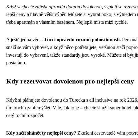
Když si chcete zajistit opravdu dobrou dovolenou, vyplatí se rezervo
lepší ceny a hlavně větší výběr. Můžete si vybrat pokoj s výhledem 
třeba apartmán s vlastním bazénem. Nejlepší místa mizí rychle.
A ještě jedna věc –
Turci opravdu rozumí pohostinnosti.
Personál
snaží se vám vyhovět, a když něco potřebujete, většinou stačí popros
investují do vybavení, takže standardy jsou vysoké. Můžete si být jis
postaráno.
Kdy rezervovat dovolenou pro nejlepší ceny
Když si plánujete dovolenou do Turecka s all inclusive na rok 2026
tím trochu zapřemýšlet. Víte, jak to je – chcete si užít super hotel, a
celý roční rozpočet.
Kdy začít shánět ty nejlepší ceny?
Zkušení cestovatelé vám potvrdí