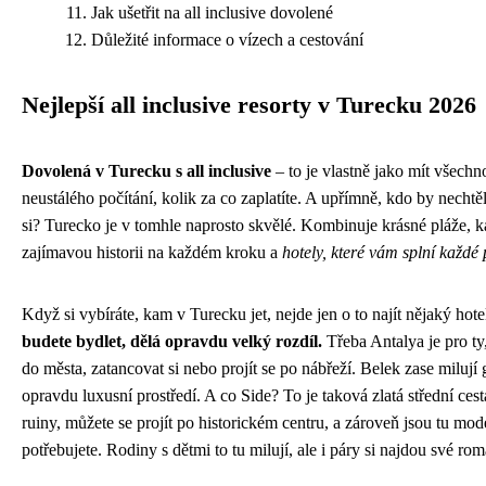
Jak ušetřit na all inclusive dovolené
Důležité informace o vízech a cestování
Nejlepší all inclusive resorty v Turecku 2026
Dovolená v Turecku s all inclusive
– to je vlastně jako mít všech
neustálého počítání, kolik za co zaplatíte. A upřímně, kdo by nechtě
si? Turecko je v tomhle naprosto skvělé. Kombinuje krásné pláže, 
zajímavou historii na každém kroku a
hotely, které vám splní každé 
Když si vybíráte, kam v Turecku jet, nejde jen o to najít nějaký hot
budete bydlet, dělá opravdu velký rozdíl.
Třeba Antalya je pro ty,
do města, zatancovat si nebo projít se po nábřeží. Belek zase milují go
opravdu luxusní prostředí. A co Side? To je taková zlatá střední ces
ruiny, můžete se projít po historickém centru, a zároveň jsou tu mod
potřebujete. Rodiny s dětmi to tu milují, ale i páry si najdou své ro