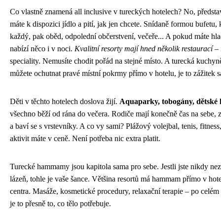
Co vlastně znamená all inclusive v tureckých hotelech? No, představ
máte k dispozici jídlo a pití, jak jen chcete. Snídaně formou bufetu,
každý, pak oběd, odpolední občerstvení, večeře... A pokud máte hlad
nabízí něco i v noci.
Kvalitní resorty mají hned několik restaurací
– 
speciality. Nemusíte chodit pořád na stejné místo. A turecká kuchyn
můžete ochutnat pravé místní pokrmy přímo v hotelu, je to zážitek 
Děti v těchto hotelech doslova žijí.
Aquaparky, tobogány, dětské 
všechno běží od rána do večera. Rodiče mají konečně čas na sebe, z
a baví se s vrstevníky. A co vy sami? Plážový volejbal, tenis, fitness
aktivit máte v ceně. Není potřeba nic extra platit.
Turecké hammamy jsou kapitola sama pro sebe. Jestli jste nikdy nezk
lázeň, tohle je vaše šance. Většina resortů má hammam přímo v hotel
centra. Masáže, kosmetické procedury, relaxační terapie – po celém
je to přesně to, co tělo potřebuje.