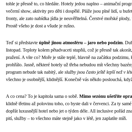
tohle je přesně to, co hledáte. Hotely jedou naplno – animační prog
večerní show, aktivity pro děti i dospělé. Pláže jsou plné lidí, u buf
fronty, ale zato nabídka jídla je neuvěřitelná. Čerstvé mořské plody,
Prostě všeho je dost a všude je rušno.
Teď si představte
úplně jinou atmosféru – jaro nebo podzim
. Dub
listopad. Teploty kolem pětadvaceti stupňů, což je přesně tak akorát,
pražení. A víte co? Moře je stále teplé, hlavně na začátku podzimu, 
prohřálo. Jasně, některé hotely už třeba nebudou mít všechny bazén
program nebude tak nabitý, ale
služby jsou často ještě lepší než v lét
všechno je osobnější, klidnější. Konečně vás někdo poslouchá, když
A co cena? To je kapitola sama o sobě.
Mimo sezónu ušetříte opr
klidně třetinu až polovinu toho, co byste dali v červenci. Za ty sam
dopřát luxusnější hotel nebo jet o týden déle. All inclusive pořád zna
pití, služby – to všechno máte stejně jako v létě, jen zaplatíte míň.