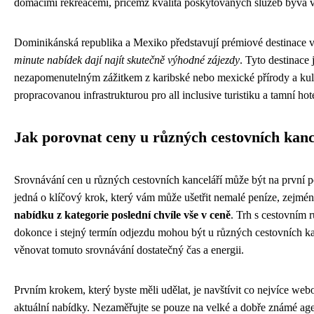
domácími rekreacemi, přičemž kvalita poskytovaných služeb bývá v
Dominikánská republika a Mexiko představují prémiové destinace v k
minute nabídek dají najít skutečně výhodné zájezdy
. Tyto destinace 
nezapomenutelným zážitkem z karibské nebo mexické přírody a kul
propracovanou infrastrukturou pro all inclusive turistiku a tamní ho
Jak porovnat ceny u různých cestovních kanc
Srovnávání cen u různých cestovních kanceláří může být na první p
jedná o klíčový krok, který vám může ušetřit nemalé peníze, zejmé
nabídku z kategorie poslední chvíle vše v ceně
. Trh s cestovním r
dokonce i stejný termín odjezdu mohou být u různých cestovních kan
věnovat tomuto srovnávání dostatečný čas a energii.
Prvním krokem, který byste měli udělat, je navštívit co nejvíce web
aktuální nabídky. Nezaměřujte se pouze na velké a dobře známé ag