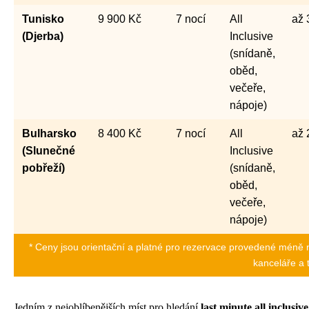
Tunisko
9 900 Kč
7 nocí
All
až 
(Djerba)
Inclusive
(snídaně,
oběd,
večeře,
nápoje)
Bulharsko
8 400 Kč
7 nocí
All
až 
(Slunečné
Inclusive
pobřeží)
(snídaně,
oběd,
večeře,
nápoje)
* Ceny jsou orientační a platné pro rezervace provedené méně n
kanceláře a 
Jedním z nejoblíbenějších míst pro hledání
last minute all inclusi