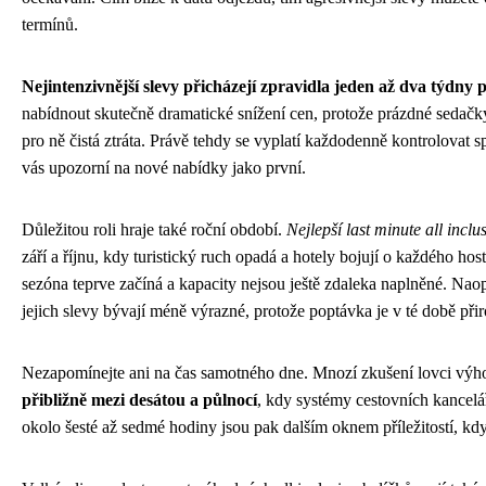
termínů.
Nejintenzivnější slevy přicházejí zpravidla jeden až dva týdny 
nabídnout skutečně dramatické snížení cen, protože prázdné sedačky 
pro ně čistá ztráta. Právě tehdy se vyplatí každodenně kontrolovat s
vás upozorní na nové nabídky jako první.
Důležitou roli hraje také roční období.
Nejlepší last minute all inclu
září a říjnu, kdy turistický ruch opadá a hotely bojují o každého h
sezóna teprve začíná a kapacity nejsou ještě zdaleka naplněné. Naop
jejich slevy bývají méně výrazné, protože poptávka je v té době při
Nezapomínejte ani na čas samotného dne. Mnozí zkušení lovci výh
přibližně mezi desátou a půlnocí
, kdy systémy cestovních kancelá
okolo šesté až sedmé hodiny jsou pak dalším oknem příležitostí, kdy