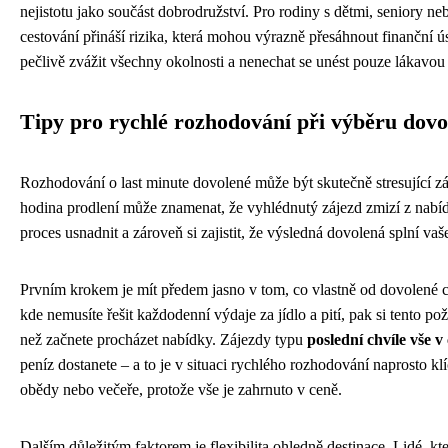
nejistotu jako součást dobrodružství. Pro rodiny s dětmi, seniory ne
cestování přináší rizika, která mohou výrazně přesáhnout finančn
pečlivě zvážit všechny okolnosti a nenechat se unést pouze lákavou
Tipy pro rychlé rozhodování při výběru dovo
Rozhodování o last minute dovolené může být skutečně stresující zál
hodina prodlení může znamenat, že vyhlédnutý zájezd zmizí z nabídk
proces usnadnit a zároveň si zajistit, že výsledná dovolená splní va
Prvním krokem je mít předem jasno v tom, co vlastně od dovolené ch
kde nemusíte řešit každodenní výdaje za jídlo a pití, pak si tento p
než začnete procházet nabídky. Zájezdy typu
poslední chvíle vše v
peníz dostanete – a to je v situaci rychlého rozhodování naprosto kl
obědy nebo večeře, protože vše je zahrnuto v ceně.
Dalším důležitým faktorem je flexibilita ohledně destinace. Lidé, kte