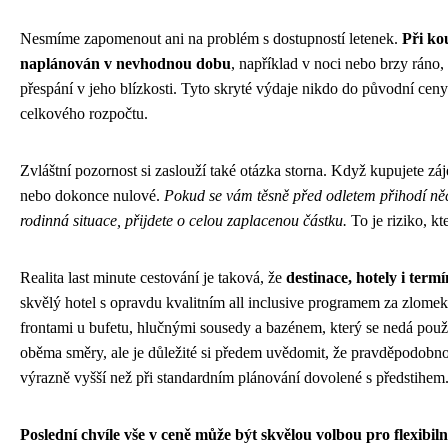
Nesmíme zapomenout ani na problém s dostupností letenek.
Při kou
naplánován v nevhodnou dobu
, například v noci nebo brzy ráno
přespání v jeho blízkosti. Tyto skryté výdaje nikdo do původní cen
celkového rozpočtu.
Zvláštní pozornost si zaslouží také otázka storna. Když kupujete zá
nebo dokonce nulové.
Pokud se vám těsně před odletem přihodí ně
rodinná situace, přijdete o celou zaplacenou částku.
To je riziko, k
Realita last minute cestování je taková, že
destinace, hotely i ter
skvělý hotel s opravdu kvalitním all inclusive programem za zlome
frontami u bufetu, hlučnými sousedy a bazénem, který se nedá použí
oběma směry, ale je důležité si předem uvědomit, že pravděpodobno
výrazně vyšší než při standardním plánování dovolené s předstihem
Poslední chvíle vše v ceně může být skvělou volbou pro flexibiln