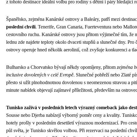
z tohoto destinace ideální volbu pro rodiny s dětmi i páry hledající 
Španělsko, zejména Kanárské ostrovy a Baleáry, patří mezi destinac
poslední chvíli
. Tenerife, Gran Canaria, Fuerteventura nebo Mallor
cestovního ruchu. Kanárské ostrovy jsou přitom výjimečné tím, že na
lednu zde najdete teploty okolo dvaceti stupňů a slunečné dny. Pro 
ostrovy operuje hned několik aerolinií, což zvyšuje konkurenci a tla
Bulharsko a Chorvatsko bývají někdy opomíjeny, přitom
zejména bu
inclusive dovolených v celé Evropě
. Slunečné pobřeží nebo Zlaté pí
přesto si užít plnohodnotnou dovolenou s neomezenou stravou a pitím
minute nabídek objevují zajímavé příležitosti, především na ostrove
Tunisko zažívá v posledních letech výrazný comeback jako destin
Sousse nebo Djerba nabízejí výborný poměr ceny a kvality. Tunisko j
hotely prošly v posledním desetiletí výraznou modernizací. Pro cestova
půl světa, je Tunisko skvělou volbou. Při rezervaci na poslední chvíl