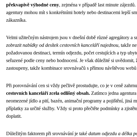
překvapivě výhodné ceny
, zejména v případě last minute zájezdů. 
agentury mohou mít s konkrétními hotely nebo destinacemi lepší sml
zákazníka.
Velmi užitečným nástrojem jsou v dnešní době různé agregátory a 
zobrazit nabídky od desítek cestovních kanceláří najednou
, takže n
požadovanou destinaci, termín odjezdu, počet cestujících a typ ub
seřazené podle ceny nebo hodnocení. Je však důležité si uvědomit, 
zastoupeny, takže kombinace srovnávačů s přímou návštěvou webů jed
Při porovnávání cen si vždy pečlivě prostudujte, co je v ceně zahrn
cestovních kanceláří zcela odlišný obsah.
Zatímco jedna agentura 
neomezené jídlo a pití, bazén, animační programy a pojištění, jin
příplatky za určité služby. Vždy si proto přečtěte podmínky a zjistě
doplatit.
Důležitým faktorem při srovnávání je také
datum odjezdu a délka p