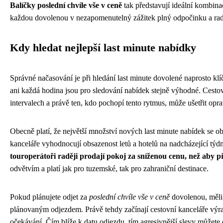
Balíčky poslední chvíle vše v ceně
tak představují ideální kombinac
každou dovolenou v nezapomenutelný zážitek plný odpočinku a rad
Kdy hledat nejlepší last minute nabídky
Správné načasování je při hledání last minute dovolené naprosto kl
ani každá hodina jsou pro sledování nabídek stejně výhodné. Cestovn
intervalech a právě ten, kdo pochopí tento rytmus, může ušetřit op
Obecně platí, že největší množství nových last minute nabídek se ob
kanceláře vyhodnocují obsazenost letů a hotelů na nadcházející týdn
touroperátoři raději prodají pokoj za sníženou cenu, než aby př
odvětvím a platí jak pro tuzemské, tak pro zahraniční destinace.
Pokud plánujete odjet za
poslední chvíle vše v ceně
dovolenou, měli 
plánovaným odjezdem. Právě tehdy začínají cestovní kanceláře výrazn
očekávání. Čím blíže k datu odjezdu, tím agresivnější slevy můžete 