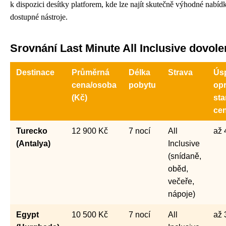
k dispozici desítky platforem, kde lze najít skutečně výhodné nabíd
dostupné nástroje.
Srovnání Last Minute All Inclusive dovole
Destinace
Průměrná
Délka
Strava
Ús
cena/osoba
pobytu
opr
(Kč)
sta
ce
Turecko
12 900 Kč
7 nocí
All
až 
(Antalya)
Inclusive
(snídaně,
oběd,
večeře,
nápoje)
Egypt
10 500 Kč
7 nocí
All
až 