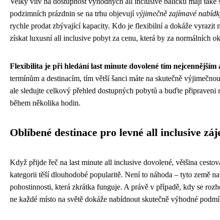
Velký vliv na dostupnost výhodných all inclusive balíčků mají také
podzimních prázdnin se na trhu objevují
výjimečně zajímavé nabídk
rychle prodat zbývající kapacity. Kdo je flexibilní a dokáže vyraz
získat luxusní all inclusive pobyt za cenu, která by za normálních ok
Flexibilita je při hledání last minute dovolené tím nejcennějším
termínům a destinacím, tím větší šanci máte na skutečně výjimečnou
ale sledujte celkový přehled dostupných pobytů a buďte připraveni r
během několika hodin.
Oblíbené destinace pro levné all inclusive zá
Když přijde řeč na last minute all inclusive dovolené, většina cestov
kategorii těší dlouhodobé popularitě. Není to náhoda – tyto země nab
pohostinnosti, která zkrátka funguje. A právě v případě, kdy se rozh
ne každé místo na světě dokáže nabídnout skutečně výhodné podmín