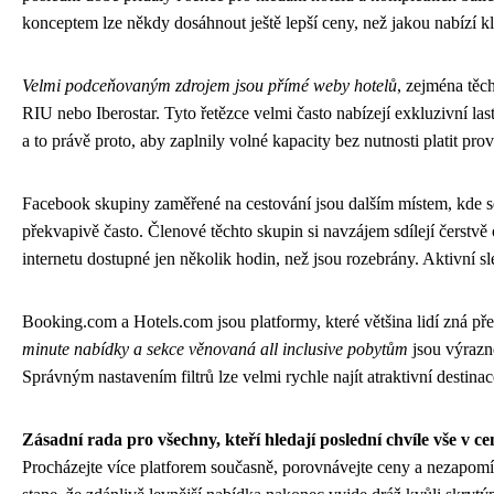
konceptem lze někdy dosáhnout ještě lepší ceny, než jakou nabízí kl
Velmi podceňovaným zdrojem jsou přímé weby hotelů
, zejména těc
RIU nebo Iberostar. Tyto řetězce velmi často nabízejí exkluzivní las
a to právě proto, aby zaplnily volné kapacity bez nutnosti platit pro
Facebook skupiny zaměřené na cestování jsou dalším místem, kde 
překvapivě často. Členové těchto skupin si navzájem sdílejí čerstvě 
internetu dostupné jen několik hodin, než jsou rozebrány. Aktivní s
Booking.com a Hotels.com jsou platformy, které většina lidí zná pře
minute nabídky a sekce věnovaná all inclusive pobytům
jsou výrazně
Správným nastavením filtrů lze velmi rychle najít atraktivní destin
Zásadní rada pro všechny, kteří hledají poslední chvíle vše v ce
Procházejte více platforem současně, porovnávejte ceny a nezapomíne