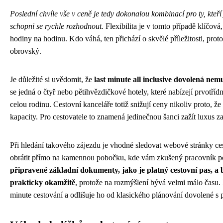
Poslední chvíle vše v ceně je tedy dokonalou kombinací pro ty, kte
schopni se rychle rozhodnout.
Flexibilita je v tomto případě klíčov
hodiny na hodinu. Kdo váhá, ten přichází o skvělé příležitosti, pro
obrovský.
Je důležité si uvědomit, že
last minute all inclusive dovolená ne
se jedná o čtyř nebo pětihvězdičkové hotely, které nabízejí prvotříd
celou rodinu. Cestovní kanceláře totiž snižují ceny nikoliv proto, že 
kapacity. Pro cestovatele to znamená jedinečnou šanci zažít luxus z
Při hledání takového zájezdu je vhodné sledovat webové stránky ces
obrátit přímo na kamennou pobočku, kde vám zkušený pracovník po
připravené základní dokumenty, jako je platný cestovní pas, a 
prakticky okamžitě
, protože na rozmýšlení bývá velmi málo času. 
minute cestování a odlišuje ho od klasického plánování dovolené s