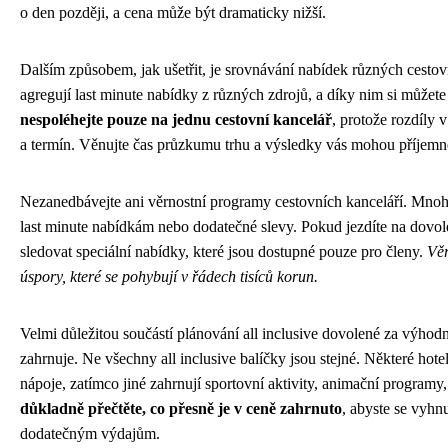
o den později, a cena může být dramaticky nižší.
Dalším způsobem, jak ušetřit, je srovnávání nabídek různých cestovn
agregují last minute nabídky z různých zdrojů, a díky nim si můžet
nespoléhejte pouze na jednu cestovní kancelář
, protože rozdíly 
a termín. Věnujte čas průzkumu trhu a výsledky vás mohou příjemn
Nezanedbávejte ani věrnostní programy cestovních kanceláří. Mnoh
last minute nabídkám nebo dodatečné slevy. Pokud jezdíte na dovole
sledovat speciální nabídky, které jsou dostupné pouze pro členy.
Věr
úspory, které se pohybují v řádech tisíců korun.
Velmi důležitou součástí plánování all inclusive dovolené za výhod
zahrnuje. Ne všechny all inclusive balíčky jsou stejné. Některé hot
nápoje, zatímco jiné zahrnují sportovní aktivity, animační program
důkladně přečtěte, co přesně je v ceně zahrnuto
, abyste se vyh
dodatečným výdajům.