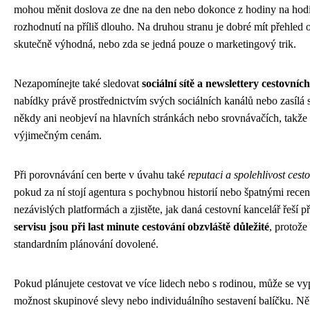
mohou měnit doslova ze dne na den nebo dokonce z hodiny na hodi
rozhodnutí na příliš dlouho. Na druhou stranu je dobré mít přehled o
skutečně výhodná, nebo zda se jedná pouze o marketingový trik.
Nezapomínejte také sledovat
sociální sítě a newslettery cestovníc
nabídky právě prostřednictvím svých sociálních kanálů nebo zasílá
někdy ani neobjeví na hlavních stránkách nebo srovnávačích, takže
výjimečným cenám.
Při porovnávání cen berte v úvahu také
reputaci a spolehlivost cest
pokud za ní stojí agentura s pochybnou historií nebo špatnými rece
nezávislých platformách a zjistěte, jak daná cestovní kancelář řeší
servisu jsou při last minute cestování obzvláště důležité
, protože
standardním plánování dovolené.
Pokud plánujete cestovat ve více lidech nebo s rodinou, může se vyp
možnost skupinové slevy nebo individuálního sestavení balíčku. N