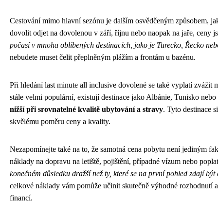
Cestování mimo hlavní sezónu je dalším osvědčeným způsobem, jak 
dovolit odjet na dovolenou v září, říjnu nebo naopak na jaře, ceny j
počasí v mnoha oblíbených destinacích, jako je Turecko, Řecko nebo
nebudete muset čelit přeplněným plážím a frontám u bazénu.
Při hledání last minute all inclusive dovolené se také vyplatí zváži
stále velmi populární, existují destinace jako Albánie, Tunisko neb
nižší při srovnatelné kvalitě ubytování a stravy
. Tyto destinace s
skvělému poměru ceny a kvality.
Nezapomínejte také na to, že samotná cena pobytu není jediným fak
náklady na dopravu na letiště, pojištění, případné vízum nebo popl
konečném důsledku dražší než ty, které se na první pohled zdají být 
celkové náklady vám pomůže učinit skutečně výhodné rozhodnutí a 
financí.