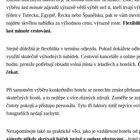
výběru
last minute zájezdů
výrazně větší výběr než ti, kteří trvají 
týden v Turecku, Egyptě, Řecku nebo Španělsku, pak se vám otevírá
najdete skvělou nabídku za výhodnou cenu, výrazně roste.
Flexibil
last minute cestování.
Stejně důležitá je flexibilita v termínu odjezdu. Pokud dokážete odlet
využití skutečně výhodných nabídek. Cestovní kanceláře a online por
hodin, protože potřebují obsadit volná místa v letadlech a hotelích.
Č
čekat.
Při samotném výběru konkrétního hotelu se nenechte zmást přehnaně
skutečných hostů, a to nejlépe z více různých zdrojů. Zaměřte se z
čistoty pokojů a přístupu personálu. Tyto tři faktory totiž nejvíce o
fotografiích nedají zachytit.
Nezapomínejte také na praktické věci, jako je vzdálenost hotelu od p
zájezdy někdy skrývají háček právě v poloze ubytování
– hotel 