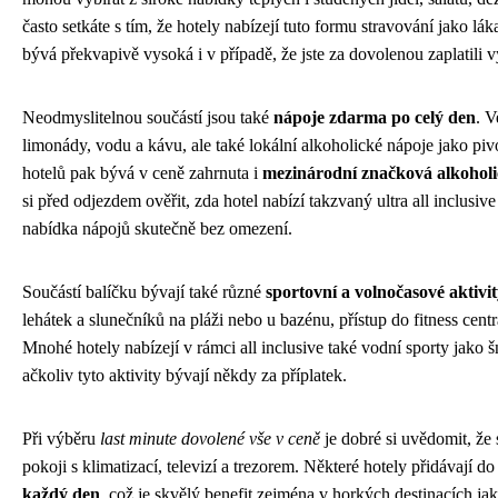
často setkáte s tím, že hotely nabízejí tuto formu stravování jako lák
bývá překvapivě vysoká i v případě, že jste za dovolenou zaplatili 
Neodmyslitelnou součástí jsou také
nápoje zdarma po celý den
. V
limonády, vodu a kávu, ale také lokální alkoholické nápoje jako piv
hotelů pak bývá v ceně zahrnuta i
mezinárodní značková alkoholi
si před odjezdem ověřit, zda hotel nabízí takzvaný ultra all inclusi
nabídka nápojů skutečně bez omezení.
Součástí balíčku bývají také různé
sportovní a volnočasové aktivi
lehátek a slunečníků na pláži nebo u bazénu, přístup do fitness cent
Mnohé hotely nabízejí v rámci all inclusive také vodní sporty jako 
ačkoliv tyto aktivity bývají někdy za příplatek.
Při výběru
last minute dovolené vše v ceně
je dobré si uvědomit, že
pokoji s klimatizací, televizí a trezorem. Některé hotely přidávají do
každý den
, což je skvělý benefit zejména v horkých destinacích j