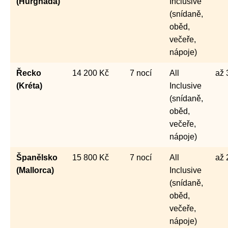
(Hurghada)
Inclusive
(snídaně,
oběd,
večeře,
nápoje)
Řecko
14 200 Kč
7 nocí
All
až 
(Kréta)
Inclusive
(snídaně,
oběd,
večeře,
nápoje)
Španělsko
15 800 Kč
7 nocí
All
až 
(Mallorca)
Inclusive
(snídaně,
oběd,
večeře,
nápoje)