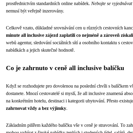
prostřednictvím standardních online nabídek.
Nebojte se vyjednávat
nemusí být veřejně inzerovány.
Celkově vzato, důkladné srovnávání cen u různých cestovních kance
minute all inclusive zájezd zaplatili co nejméně a zároveň získali
webů agentur, sledování sociálních sítí a osobního kontaktu s cest
nabídkách a jejich skutečné hodnotě.
Co je zahrnuto v ceně all inclusive balíčku
Když se rozhodujete pro dovolenou na poslední chvíli s balíčkem vše
dostanete. Mnozí cestovatelé si myslí, že all inclusive znamená absol
na konkrétním hotelu, destinaci i kategorii ubytování. Přesto existu
zahrnovat vždy a bez výjimky
.
Základním pilířem každého balíčku vše v ceně je stravování. To za
mohou vybírat z široké nabídky teplých i studených jídel, salátů, d