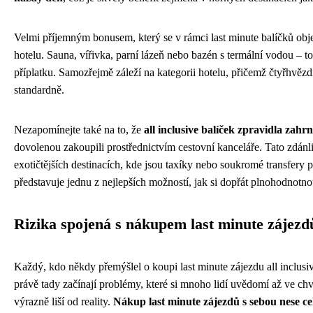
Velmi příjemným bonusem, který se v rámci last minute balíčků objev
hotelu. Sauna, vířivka, parní lázeň nebo bazén s termální vodou – t
příplatku. Samozřejmě záleží na kategorii hotelu, přičemž čtyřhvězd
standardně.
Nezapomínejte také na to, že
all inclusive balíček zpravidla zahrnu
dovolenou zakoupili prostřednictvím cestovní kanceláře. Tato zdán
exotičtějších destinacích, kde jsou taxíky nebo soukromé transfery
představuje jednu z nejlepších možností, jak si dopřát plnohodnotn
Rizika spojená s nákupem last minute zájezd
Každý, kdo někdy přemýšlel o koupi last minute zájezdu all inclusiv
právě tady začínají problémy, které si mnoho lidí uvědomí až ve chvíli
výrazně liší od reality.
Nákup last minute zájezdů s sebou nese cel