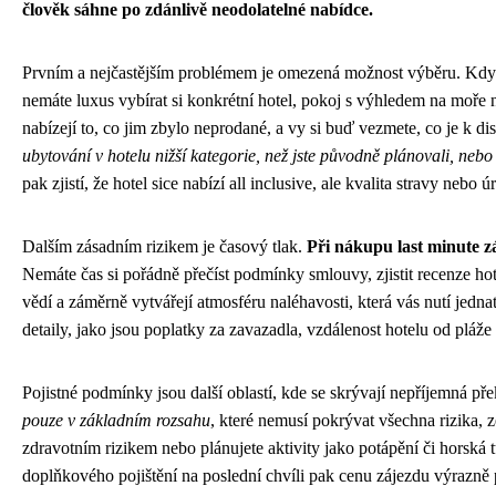
člověk sáhne po zdánlivě neodolatelné nabídce.
Prvním a nejčastějším problémem je omezená možnost výběru. Když s
nemáte luxus vybírat si konkrétní hotel, pokoj s výhledem na moře
nabízejí to, co jim zbylo neprodané, a vy si buď vezmete, co je k d
ubytování v hotelu nižší kategorie, než jste původně plánovali, nebo
pak zjistí, že hotel sice nabízí all inclusive, ale kvalita stravy neb
Dalším zásadním rizikem je časový tlak.
Při nákupu last minute z
Nemáte čas si pořádně přečíst podmínky smlouvy, zjistit recenze hot
vědí a záměrně vytvářejí atmosféru naléhavosti, která vás nutí jedn
detaily, jako jsou poplatky za zavazadla, vzdálenost hotelu od pláže
Pojistné podmínky jsou další oblastí, kde se skrývají nepříjemná př
pouze v základním rozsahu
, které nemusí pokrývat všechna rizika, 
zdravotním rizikem nebo plánujete aktivity jako potápění či horská 
doplňkového pojištění na poslední chvíli pak cenu zájezdu výrazně