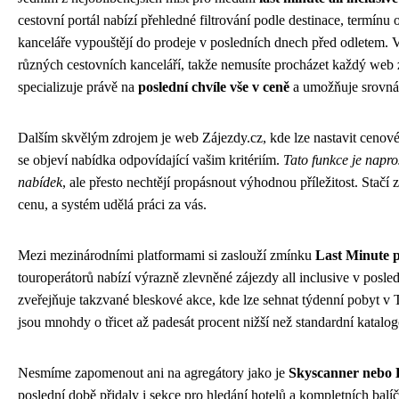
cestovní portál nabízí přehledné filtrování podle destinace, termínu 
kanceláře vypouštějí do prodeje v posledních dnech před odletem. 
různých cestovních kanceláří, takže nemusíte procházet každý web z
specializuje právě na
poslední chvíle vše v ceně
a umožňuje srovnán
Dalším skvělým zdrojem je web Zájezdy.cz, kde lze nastavit cenové
se objeví nabídka odpovídající vašim kritériím.
Tato funkce je napro
nabídek
, ale přesto nechtějí propásnout výhodnou příležitost. Stačí
cenu, a systém udělá práci za vás.
Mezi mezinárodními platformami si zaslouží zmínku
Last Minute 
touroperátorů nabízí výrazně zlevněné zájezdy all inclusive v pos
zveřejňuje takzvané bleskové akce, kde lze sehnat týdenní pobyt v
jsou mnohdy o třicet až padesát procent nižší než standardní katalo
Nesmíme zapomenout ani na agregátory jako je
Skyscanner nebo
poslední době přidaly i sekce pro hledání hotelů a kompletních balíč