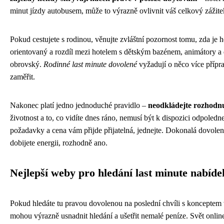
minut jízdy autobusem, může to výrazně ovlivnit váš celkový zážite
Pokud cestujete s rodinou, věnujte zvláštní pozornost tomu, zda je h
orientovaný a rozdíl mezi hotelem s dětským bazénem, animátory 
obrovský.
Rodinné last minute dovolené
vyžadují o něco více příprav
zaměřit.
Nakonec platí jedno jednoduché pravidlo –
neodkládejte rozhodnut
životnost a to, co vidíte dnes ráno, nemusí být k dispozici odpoledn
požadavky a cena vám přijde přijatelná, jednejte. Dokonalá dovolená 
dobijete energii, rozhodně ano.
Nejlepší weby pro hledání last minute nabíde
Pokud hledáte tu pravou dovolenou na poslední chvíli s konceptem 
mohou výrazně usnadnit hledání a ušetřit nemalé peníze. Svět online