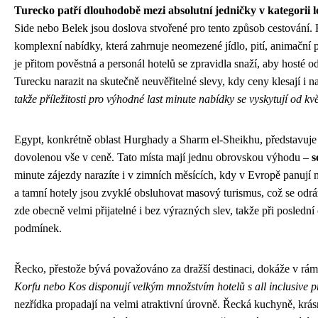
Turecko patří dlouhodobě mezi absolutní jedničky v kategorii le
Side nebo Belek jsou doslova stvořené pro tento způsob cestování.
komplexní nabídky, která zahrnuje neomezené jídlo, pití, animační
je přitom pověstná a personál hotelů se zpravidla snaží, aby hosté od
Turecku narazit na skutečně neuvěřitelné slevy, kdy ceny klesají i 
takže příležitosti pro výhodné last minute nabídky se vyskytují od kv
Egypt, konkrétně oblast Hurghady a Sharm el-Sheikhu, představuje da
dovolenou vše v ceně. Tato místa mají jednu obrovskou výhodu –
s
minute zájezdy narazíte i v zimních měsících, kdy v Evropě panují 
a tamní hotely jsou zvyklé obsluhovat masový turismus, což se odráž
zde obecně velmi přijatelné i bez výrazných slev, takže při posled
podmínek.
Řecko, přestože bývá považováno za dražší destinaci, dokáže v rám
Korfu nebo Kos disponují velkým množstvím hotelů s all inclusive
nezřídka propadají na velmi atraktivní úrovně. Řecká kuchyně, krásn