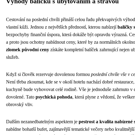
Výhody balíčků s ubytováním a stravou
Cestování na poslední chvíli přináší celou řadu překvapivých výhod
vlastní kůži. Jednou z největších předností, kterou nabízejí
balíčky 
bezpochyby finanční úspora, která dokáže být opravdu výrazná. Cesto
a proto jsou ochotny nabídnout ceny, které by za normálních okoln
zlomek původní ceny
získáte kompletní balíček zahrnující nejen ub
služeb.
Když si člověk rezervuje dovolenou formou
poslední chvíle vše v c
Není třeba zkoumat, kde se v okolí hotelu nachází dobré restaurace, p
kuchyně bude vyhovovat celé rodině. Vše je jednoduše zahrnuto v ce
dovolené. Tato
psychická pohoda
, která plyne z vědomí, že veške
obrovský vliv.
Dalším nezanedbatelným aspektem je
pestrost a kvalita nabízené 
nabídne bohatší bufet, zajímavější tematické večery nebo kvalitnějš