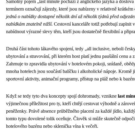
Samotný pojem „last minute pochází z anglického jazyka a doslova
termínem označují zájezdy, které jsou nabízeny v relativně krátké
jedná o nabídky dostupné několik dní až několik týdnů před odjezd
nabídkám znatelně nižší.
Cestovní kanceláře totiž potřebují zaplnit v
nabídnout výrazné slevy těm, kteří jsou dostatečně flexibilní a připr
Druhá část tohoto lákavého spojení, tedy „all inclusive, neboli česk
ubytování a stravování, při kterém host platí jednu paušální cenu a 
Zahrnuje to zpravidla ubytování v hotelovém pokoji, snídaně, obědy
mnoha hotelech jsou součástí balíčku i alkoholické nápoje. Kromě jíd
sportovní aktivity, animační programy, přístup na pláž nebo k bazé
Když se tedy tyto dva koncepty spojí dohromady, vznikne
last min
výjimečnou příležitost pro ty, kteří chtějí cestovat výhodně a zárove
peněženky. Právě absence průběžného placení za každé jídlo, každý
tomto typu dovolené tolik oceňuje. Člověk si může skutečně odpoči
hotelového bazénu nebo sklenička vína k večeři.