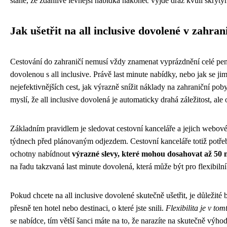
stane, že zdánlivě levnější nabídka nakonec vyjde dráž kvůli skryt
Jak ušetřit na all inclusive dovolené v zahran
Cestování do zahraničí nemusí vždy znamenat vyprázdnění celé peně
dovolenou s all inclusive. Právě last minute nabídky, nebo jak se ji
nejefektivnějších cest, jak výrazně snížit náklady na zahraniční poby
myslí, že all inclusive dovolená je automaticky drahá záležitost, al
Základním pravidlem je sledovat cestovní kanceláře a jejich webové
týdnech před plánovaným odjezdem. Cestovní kanceláře totiž potřebuj
ochotny nabídnout
výrazné slevy, které mohou dosahovat až 50 
na řadu takzvaná last minute dovolená, která může být pro flexibilní 
Pokud chcete na all inclusive dovolené skutečně ušetřit, je důležité
přesně ten hotel nebo destinaci, o které jste snili.
Flexibilita je v to
se nabídce, tím větší šanci máte na to, že narazíte na skutečně výh