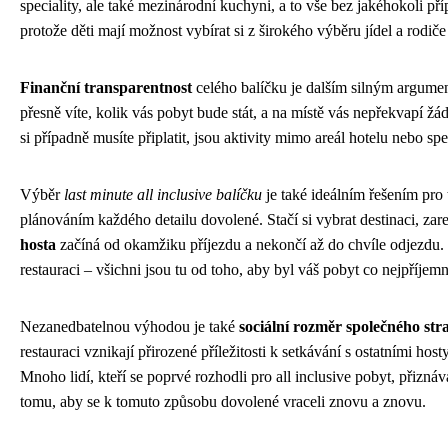
speciality, ale také mezinárodní kuchyni, a to vše bez jakéhokoli př
protože děti mají možnost vybírat si z širokého výběru jídel a rodiče 
Finanční transparentnost
celého balíčku je dalším silným argum
přesně víte, kolik vás pobyt bude stát, a na místě vás nepřekvapí ž
si případně musíte připlatit, jsou aktivity mimo areál hotelu nebo sp
Výběr
last minute all inclusive balíčku
je také ideálním řešením pro t
plánováním každého detailu dovolené. Stačí si vybrat destinaci, zar
hosta
začíná od okamžiku příjezdu a nekončí až do chvíle odjezdu.
restauraci – všichni jsou tu od toho, aby byl váš pobyt co nejpříjemn
Nezanedbatelnou výhodou je také
sociální rozměr společného str
restauraci vznikají přirozené příležitosti k setkávání s ostatními hos
Mnoho lidí, kteří se poprvé rozhodli pro all inclusive pobyt, přizná
tomu, aby se k tomuto způsobu dovolené vraceli znovu a znovu.