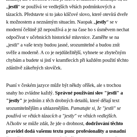
„
jestli
“ se používá ve vedlejších větách podmínkových a
tázacích. Představte si to jako klíčové slovo, které otevírá dveře
k možnostem a neznámým situacím. Naopak „
jestly
“ se v
moderní češtině již nepoužívá a je na čase ho s úsměvem nechat
odpočívat v učebnicích historické mluvnice. Zaměřte se na
„jestli“ a vaše texty budou jasné, srozumitelné a budou znít
svěže a moderně. A co je nejdůležitější, vyhnete se zbytečným
chybám a budete si jistí v kramflecích při každém použití těchto
zdánlivě zákeřných slovíček.
Psaní v českém jazyce může být někdy oříšek, ale s trochou
snahy ho zvládne každý.
Správné používání slov "jestli" a
"jestly"
je jedním z těch drobných detailů, které dělají text
srozumitelnějším a uhlazenějším.
Pamatujte si, že "jestli" se
používá ve větách tázacích a "jestly" ve větách vedlejších
.
Ačkoliv se může zdát, že jde o drobnost,
dodržování těchto
pravidel dodá vašemu textu punc profesionality a usnadní