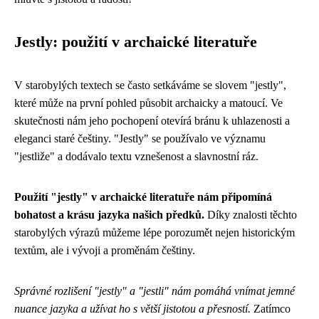
Jestly: použití v archaické literatuře
V starobylých textech se často setkáváme se slovem "jestly",
které může na první pohled působit archaicky a matoucí. Ve
skutečnosti nám jeho pochopení otevírá bránu k uhlazenosti a
eleganci staré češtiny. "Jestly" se používalo ve významu
"jestliže" a dodávalo textu vznešenost a slavnostní ráz.
Použití "jestly" v archaické literatuře nám připomíná
bohatost a krásu jazyka našich předků.
Díky znalosti těchto
starobylých výrazů můžeme lépe porozumět nejen historickým
textům, ale i vývoji a proměnám češtiny.
Správné rozlišení "jestly" a "jestli" nám pomáhá vnímat jemné
nuance jazyka a užívat ho s větší jistotou a přesností.
Zatímco