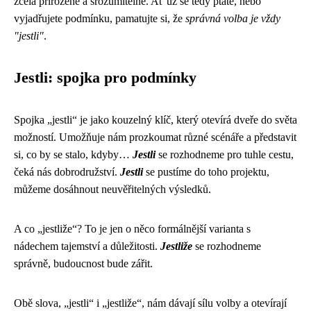
zcela přirozené a srozumitelné. Ať už se tedy ptáte, nebo
vyjadřujete podmínku, pamatujte si, že
správná volba je vždy
"jestli"
.
Jestli: spojka pro podmínky
Spojka „jestli“ je jako kouzelný klíč, který otevírá dveře do světa
možností. Umožňuje nám prozkoumat různé scénáře a představit
si, co by se stalo, kdyby…
Jestli
se rozhodneme pro tuhle cestu,
čeká nás dobrodružství.
Jestli
se pustíme do toho projektu,
můžeme dosáhnout neuvěřitelných výsledků.
A co „jestliže“? To je jen o něco formálnější varianta s
nádechem tajemství a důležitosti.
Jestliže
se rozhodneme
správně, budoucnost bude zářit.
Obě slova, „jestli“ i „jestliže“, nám dávají sílu volby a otevírají