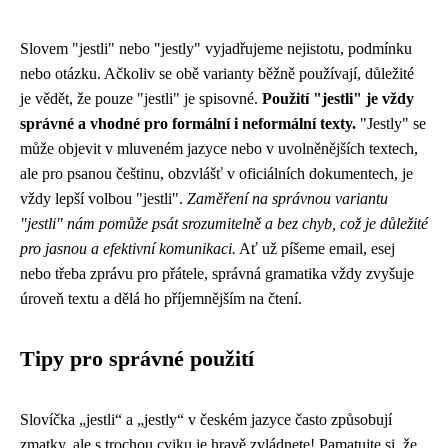
Slovem "jestli" nebo "jestly" vyjadřujeme nejistotu, podmínku
nebo otázku. Ačkoliv se obě varianty běžně používají, důležité
je vědět, že pouze "jestli" je spisovné.
Použití "jestli" je vždy
správné a vhodné pro formální i neformální texty.
"Jestly" se
může objevit v mluveném jazyce nebo v uvolněnějších textech,
ale pro psanou češtinu, obzvlášť v oficiálních dokumentech, je
vždy lepší volbou "jestli".
Zaměření na správnou variantu
"jestli" nám pomůže psát srozumitelně a bez chyb, což je důležité
pro jasnou a efektivní komunikaci.
Ať už píšeme email, esej
nebo třeba zprávu pro přátele, správná gramatika vždy zvyšuje
úroveň textu a dělá ho příjemnějším na čtení.
Tipy pro správné použití
Slovíčka „jestli“ a „jestly“ v českém jazyce často způsobují
zmatky, ale s trochou cviku je hravě zvládnete! Pamatujte si, že