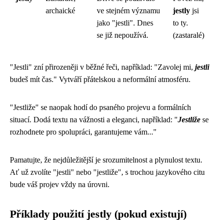
archaické
ve stejném významu
jestly
jsi
jako "jestli". Dnes
to ty.
se již nepoužívá.
(zastaralé)
"Jestli" zní přirozeněji v běžné řeči, například: "Zavolej mi,
jestli
budeš mít čas." Vytváří přátelskou a neformální atmosféru.
"Jestliže" se naopak hodí do psaného projevu a formálních
situací. Dodá textu na vážnosti a eleganci, například: "
Jestliže
se
rozhodnete pro spolupráci, garantujeme vám..."
Pamatujte, že nejdůležitější je srozumitelnost a plynulost textu.
Ať už zvolíte "jestli" nebo "jestliže", s trochou jazykového citu
bude váš projev vždy na úrovni.
Příklady použití jestly (pokud existují)