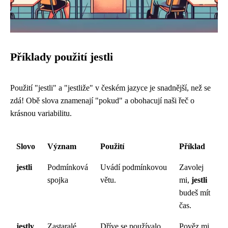
Příklady použití jestli
Použití "jestli" a "jestliže" v českém jazyce je snadnější, než se
zdá! Obě slova znamenají "pokud" a obohacují naši řeč o
krásnou variabilitu.
Slovo
Význam
Použití
Příklad
jestli
Podmínková
Uvádí podmínkovou
Zavolej
spojka
větu.
mi,
jestli
budeš mít
čas.
jestly
Zastaralé,
Dříve se používalo
Pověz mi,