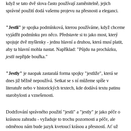
když se tato dvě slova často používají zaměnitelně, jejich
správné použití dodá vašemu projevu na přesnosti a eleganci.
"Jestli"
je spojka podmínková, kterou používáme, když chceme
vyjádřit podmínku pro něco. Představte si to jako most, který
spojuje dvě myšlenky - jednu hlavní a druhou, která musí platit,
aby ta hlavní mohla nastat. Například: "Půjdu na procházku,
jestli
nepřijde bouřka."
"Jestly"
je naopak zastaralá forma spojky "jestliže", která se
dnes již běžně nepoužívá. Setkat se s ní můžeme spíše v
literatuře nebo v historických textech, kde dodává textu patinu
starobylosti a vznešenosti.
Dodržování správného použití "jestli" a "jestly" je jako péče o
krásnou zahradu - vyžaduje to trochu pozornosti a péče, ale
odměnou nám bude jazyk kvetoucí krásou a přesností. Ať už