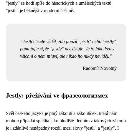
"jestly" se hodí spíše do historických a uměleckých textů,
"jestli" je běžnější v moderní češtině.
Jestli chcete vědět, zda použít "jestli" nebo "jestly",
pamatujte si, že "jestly" neexistuje. Je to jako Yeti -
všichni o něm mluví, ale nikdo ho nikdy neviděl.
Radomír Novotný
Jestly: přežívání ve фразеологизмех
Svět českého jazyka je plný zákoutí a zákoutíček, která nám
mohou připadat spletitá jako bludiště. Jedním z takových zákoutí
je i zdánlivě nenápadný rozdíl mezi slovy "jestli" a "jestly". I