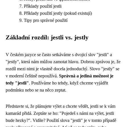
Příklady použití jestli
Příklady použití jestly (pokud existují)
Tipy pro správné použití
Základní rozdíl: jestli vs. jestly
V českém jazyce se často setkáváme s dvojicí slov "jestli" a
"jestly", která nám můžou zamotat hlavu. Dobrou zprávou je, že
rozdíl mezi nimi je vlastně docela jednoduchý. Slovo "jestly" se
v moderní češtině nepoužívá.
Správná a jediná možnost je
tedy "jestli"
. Používáme ho tehdy, když chceme vyjádřit
podmínku nebo se na něco zeptat.
Představte si, že plánujete výlet a chcete vědět, jestli se k vám
kamarád přidá. Zeptáte se ho: "Pojedeš s námi na výlet, jestli
bude hezky?". Vidíte? Použití slova "jestli" je v tomto případě