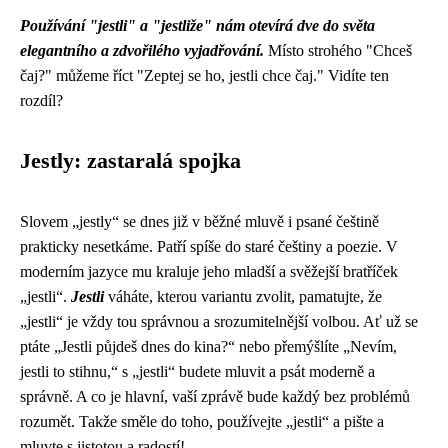
Používání "jestli" a "jestliže" nám otevírá dve do světa
elegantního a zdvořilého vyjadřování.
Místo strohého "Chceš
čaj?" můžeme říct "Zeptej se ho, jestli chce čaj." Vidíte ten
rozdíl?
Jestly: zastaralá spojka
Slovem „jestly“ se dnes již v běžné mluvě i psané češtině
prakticky nesetkáme. Patří spíše do staré češtiny a poezie. V
moderním jazyce mu kraluje jeho mladší a svěžejší bratříček
„jestli“.
Jestli
váháte, kterou variantu zvolit, pamatujte, že
„jestli“ je vždy tou správnou a srozumitelnější volbou. Ať už se
ptáte „Jestli půjdeš dnes do kina?“ nebo přemýšlíte „Nevím,
jestli to stihnu,“ s „jestli“ budete mluvit a psát moderně a
správně. A co je hlavní, vaší zprávě bude každý bez problémů
rozumět. Takže směle do toho, používejte „jestli“ a pište a
mluvte s jistotou a radostí!