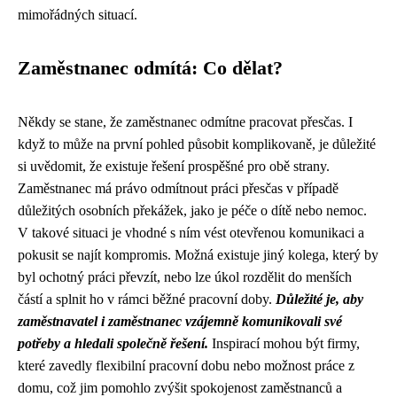
mimořádných situací.
Zaměstnanec odmítá: Co dělat?
Někdy se stane, že zaměstnanec odmítne pracovat přesčas. I
když to může na první pohled působit komplikovaně, je důležité
si uvědomit, že existuje řešení prospěšné pro obě strany.
Zaměstnanec má právo odmítnout práci přesčas v případě
důležitých osobních překážek, jako je péče o dítě nebo nemoc.
V takové situaci je vhodné s ním vést otevřenou komunikaci a
pokusit se najít kompromis. Možná existuje jiný kolega, který by
byl ochotný práci převzít, nebo lze úkol rozdělit do menších
částí a splnit ho v rámci běžné pracovní doby.
Důležité je, aby
zaměstnavatel i zaměstnanec vzájemně komunikovali své
potřeby a hledali společně řešení.
Inspirací mohou být firmy,
které zavedly flexibilní pracovní dobu nebo možnost práce z
domu, což jim pomohlo zvýšit spokojenost zaměstnanců a