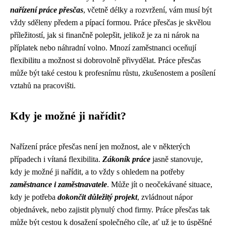
nařízení práce přesčas
, včetně délky a rozvržení, vám musí být
vždy sděleny předem a pípací formou. Práce přesčas je skvělou
příležitostí, jak si finančně polepšit, jelikož je za ni nárok na
příplatek nebo náhradní volno. Mnozí zaměstnanci oceňují
flexibilitu a možnost si dobrovolně přivydělat. Práce přesčas
může být také cestou k profesnímu růstu, zkušenostem a posílení
vztahů na pracovišti.
Kdy je možné ji nařídit?
Nařízení práce přesčas není jen možnost, ale v některých
případech i vítaná flexibilita.
Zákoník práce
jasně stanovuje,
kdy je možné ji nařídit, a to vždy s ohledem na potřeby
zaměstnance i zaměstnavatele
. Může jít o neočekávané situace,
kdy je potřeba
dokončit důležitý projekt
, zvládnout nápor
objednávek, nebo zajistit plynulý chod firmy. Práce přesčas tak
může být cestou k dosažení společného cíle, ať už je to úspěšné