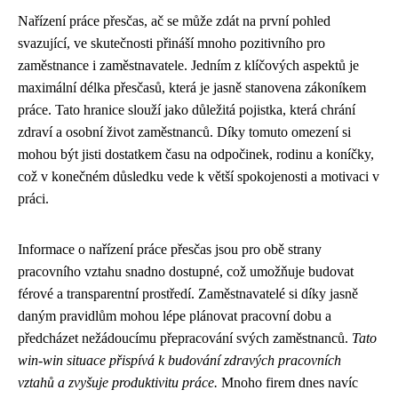
Nařízení práce přesčas, ač se může zdát na první pohled
svazující, ve skutečnosti přináší mnoho pozitivního pro
zaměstnance i zaměstnavatele. Jedním z klíčových aspektů je
maximální délka přesčasů, která je jasně stanovena zákoníkem
práce. Tato hranice slouží jako důležitá pojistka, která chrání
zdraví a osobní život zaměstnanců. Díky tomuto omezení si
mohou být jisti dostatkem času na odpočinek, rodinu a koníčky,
což v konečném důsledku vede k větší spokojenosti a motivaci v
práci.
Informace o nařízení práce přesčas jsou pro obě strany
pracovního vztahu snadno dostupné, což umožňuje budovat
férové a transparentní prostředí. Zaměstnavatelé si díky jasně
daným pravidlům mohou lépe plánovat pracovní dobu a
předcházet nežádoucímu přepracování svých zaměstnanců.
Tato
win-win situace přispívá k budování zdravých pracovních
vztahů a zvyšuje produktivitu práce.
Mnoho firem dnes navíc