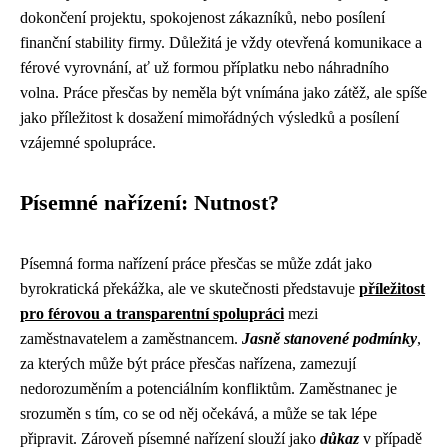
dokončení projektu, spokojenost zákazníků, nebo posílení
finanční stability firmy. Důležitá je vždy otevřená komunikace a
férové vyrovnání, ať už formou příplatku nebo náhradního
volna. Práce přesčas by neměla být vnímána jako zátěž, ale spíše
jako příležitost k dosažení mimořádných výsledků a posílení
vzájemné spolupráce.
Písemné nařízení: Nutnost?
Písemná forma nařízení práce přesčas se může zdát jako
byrokratická překážka, ale ve skutečnosti představuje
příležitost
pro férovou a transparentní spolupráci
mezi
zaměstnavatelem a zaměstnancem.
Jasně stanovené podmínky
,
za kterých může být práce přesčas nařízena, zamezují
nedorozuměním a potenciálním konfliktům. Zaměstnanec je
srozuměn s tím, co se od něj očekává, a může se tak lépe
připravit. Zároveň písemné nařízení slouží jako
důkaz
v případě