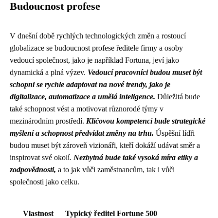
Budoucnost profese
V dnešní době rychlých technologických změn a rostoucí
globalizace se budoucnost profese ředitele firmy a osoby
vedoucí společnost, jako je například Fortuna, jeví jako
dynamická a plná výzev.
Vedoucí pracovníci budou muset být
schopni se rychle adaptovat na nové trendy, jako je
digitalizace, automatizace a umělá inteligence.
Důležitá bude
také schopnost vést a motivovat různorodé týmy v
mezinárodním prostředí.
Klíčovou kompetencí bude strategické
myšlení a schopnost předvídat změny na trhu.
Úspěšní lídři
budou muset být zároveň vizionáři, kteří dokáží udávat směr a
inspirovat své okolí.
Nezbytná bude také vysoká míra etiky a
zodpovědnosti,
a to jak vůči zaměstnancům, tak i vůči
společnosti jako celku.
Vlastnost
Typický ředitel Fortune 500