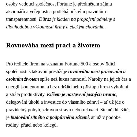
osoby vedoucí společnost Fortune je předmětem zájmu
akcionářů a veřejnosti a podléhá přísným pravidlům
transparentnosti.
Důraz je kladen na propojení odměny s
dlouhodobou výkonností firmy a etickým chováním.
Rovnováha mezi prací a životem
Pro ředitele firem na seznamu Fortune 500 a osoby řídící
společnosti s takovou prestiží je
rovnováha mezi pracovním a
osobním životem
spíše než luxus nutností. Nároky na jejich čas a
energii jsou enormní a bez udržitelného přístupu hrozí vyhoření
a ztráta produktivity.
Klíčem je nastavení jasných hranic
,
delegování úkolů a investice do vlastního zdraví – ať už jde o
pravidelný pohyb, zdravou stravu nebo relaxaci. Stejně důležité
je
budování silného a podpůrného zázemí
, ať už v podobě
rodiny, přátel nebo kolegů.