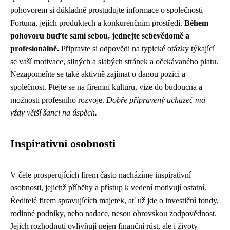
pohovorem si důkladně prostudujte informace o společnosti
Fortuna, jejích produktech a konkurenčním prostředí.
Během
pohovoru buďte sami sebou, jednejte sebevědomě a
profesionálně.
Připravte si odpovědi na typické otázky týkající
se vaší motivace, silných a slabých stránek a očekávaného platu.
Nezapomeňte se také aktivně zajímat o danou pozici a
společnost. Ptejte se na firemní kulturu, vize do budoucna a
možnosti profesního rozvoje.
Dobře připravený uchazeč má
vždy větší šanci na úspěch.
Inspirativní osobnosti
V čele prosperujících firem často nacházíme inspirativní
osobnosti, jejichž příběhy a přístup k vedení motivují ostatní.
Ředitelé firem spravujících majetek, ať už jde o investiční fondy,
rodinné podniky, nebo nadace, nesou obrovskou zodpovědnost.
Jejich rozhodnutí ovlivňují nejen finanční růst, ale i životy