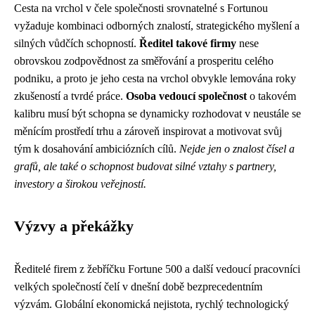
Cesta na vrchol v čele společnosti srovnatelné s Fortunou
vyžaduje kombinaci odborných znalostí, strategického myšlení a
silných vůdčích schopností.
Ředitel takové firmy
nese
obrovskou zodpovědnost za směřování a prosperitu celého
podniku, a proto je jeho cesta na vrchol obvykle lemována roky
zkušeností a tvrdé práce.
Osoba vedoucí společnost
o takovém
kalibru musí být schopna se dynamicky rozhodovat v neustále se
měnícím prostředí trhu a zároveň inspirovat a motivovat svůj
tým k dosahování ambiciózních cílů.
Nejde jen o znalost čísel a
grafů, ale také o schopnost budovat silné vztahy s partnery,
investory a širokou veřejností.
Výzvy a překážky
Ředitelé firem z žebříčku Fortune 500 a další vedoucí pracovníci
velkých společností čelí v dnešní době bezprecedentním
výzvám. Globální ekonomická nejistota, rychlý technologický