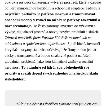
pokrok a rostoucí konkurence vytvářejí prostředí, které vyžaduje
od lídrů mimořádnou flexibilitu a schopnost adaptace.
Jednou z
největších překážek je potřeba inovovat a transformovat
obchodní modely v reakci na měnící se potřeby zákazníků a
nové technologie.
To často zahrnuje investice do výzkumu a
vývoje, digitalizaci procesů a rozvoj nových produktů a služeb.
Zároveň musí lídři firem Fortune 500 řešit rostoucí tlak na
udržitelnost a společenskou odpovědnost.
Spotřebitelé, investoři
i regulační orgány stále více očekávají, že firmy budou jednat
eticky a transparentně a budou se aktivně podílet na řešení
globálních problémů, jako jsou klimatické změny a sociální
nerovnost.
To vyžaduje od lídrů, aby přehodnotili své
priority a zvážili dopad svých rozhodnutí na širokou škálu
stakeholderů.
Řídit společnost z žebříčku Fortune není jen o číslech