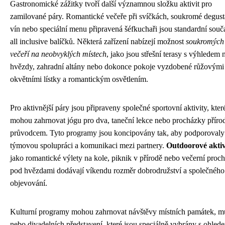
Gastronomické zážitky tvoří další významnou složku aktivit pro
zamilované páry. Romantické večeře při svíčkách, soukromé degust
vín nebo speciální menu připravená šéfkuchaři jsou standardní součá
all inclusive balíčků. Některá zařízení nabízejí možnost
soukromých
večeří na neobvyklých místech
, jako jsou střešní terasy s výhledem 
hvězdy, zahradní altány nebo dokonce pokoje vyzdobené růžovými
okvětními lístky a romantickým osvětlením.
Pro aktivnější páry jsou připraveny společné sportovní aktivity, kter
mohou zahrnovat jógu pro dva, taneční lekce nebo procházky příro
průvodcem. Tyto programy jsou koncipovány tak, aby podporovaly
týmovou spolupráci a komunikaci mezi partnery.
Outdoorové aktiv
jako romantické výlety na kole, piknik v přírodě nebo večerní proc
pod hvězdami dodávají víkendu rozměr dobrodružství a společného
objevování.
Kulturní programy mohou zahrnovat návštěvy místních památek, m
nebo divadelních představení, které jsou speciálně vybrány s ohled