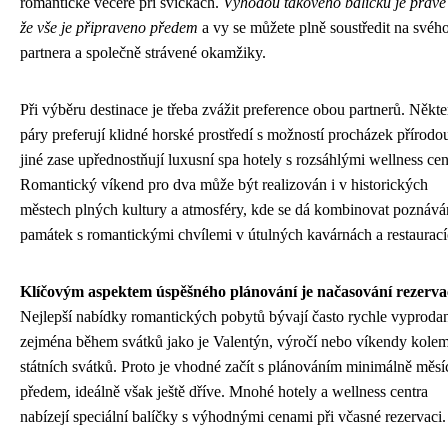
romantické večeře při svíčkách.
Výhodou takového balíčku je právě 
že vše je připraveno předem
a vy se můžete plně soustředit na svéh
partnera a společně strávené okamžiky.
Při výběru destinace je třeba zvážit preference obou partnerů. Někte
páry preferují klidné horské prostředí s možností procházek přírodo
jiné zase upřednostňují luxusní spa hotely s rozsáhlými wellness cen
Romantický víkend pro dva může být realizován i v historických
městech plných kultury a atmosféry, kde se dá kombinovat poznává
památek s romantickými chvílemi v útulných kavárnách a restaurací
Klíčovým aspektem úspěšného plánování je načasování rezerva
Nejlepší nabídky romantických pobytů bývají často rychle vyproda
zejména během svátků jako je Valentýn, výročí nebo víkendy kole
státních svátků. Proto je vhodné začít s plánováním minimálně měsí
předem, ideálně však ještě dříve. Mnohé hotely a wellness centra
nabízejí speciální balíčky s výhodnými cenami při včasné rezervaci.