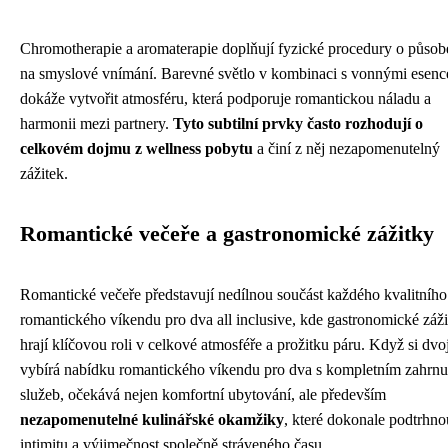
Chromotherapie a aromaterapie doplňují fyzické procedury o působ
na smyslové vnímání. Barevné světlo v kombinaci s vonnými esen
dokáže vytvořit atmosféru, která podporuje romantickou náladu a
harmonii mezi partnery.
Tyto subtilní prvky často rozhodují o
celkovém dojmu z wellness pobytu
a činí z něj nezapomenutelný
zážitek.
Romantické večeře a gastronomické zážitky
Romantické večeře představují nedílnou součást každého kvalitního
romantického víkendu pro dva all inclusive, kde gastronomické záž
hrají klíčovou roli v celkové atmosféře a prožitku páru. Když si dvo
vybírá nabídku romantického víkendu pro dva s kompletním zahrnu
služeb, očekává nejen komfortní ubytování, ale především
nezapomenutelné kulinářské okamžiky
, které dokonale podtrhno
intimitu a výjimečnost společně stráveného času.