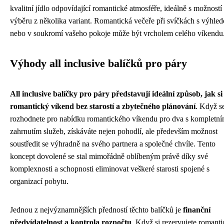
kvalitní jídlo odpovídající romantické atmosféře, ideálně s možností
výběru z několika variant. Romantická večeře při svíčkách s výhle
nebo v soukromí vašeho pokoje může být vrcholem celého víkendu
Výhody all inclusive balíčků pro páry
All inclusive balíčky pro páry představují ideální způsob, jak si
romantický víkend bez starostí a zbytečného plánování
. Když s
rozhodnete pro nabídku romantického víkendu pro dva s kompletn
zahrnutím služeb, získáváte nejen pohodlí, ale především možnost
soustředit se výhradně na svého partnera a společné chvíle. Tento
koncept dovolené se stal mimořádně oblíbeným právě díky své
komplexnosti a schopnosti eliminovat veškeré starosti spojené s
organizací pobytu.
Jednou z nejvýznamnějších předností těchto balíčků je
finanční
předvídatelnost a kontrola rozpočtu
. Když si rezervujete romant