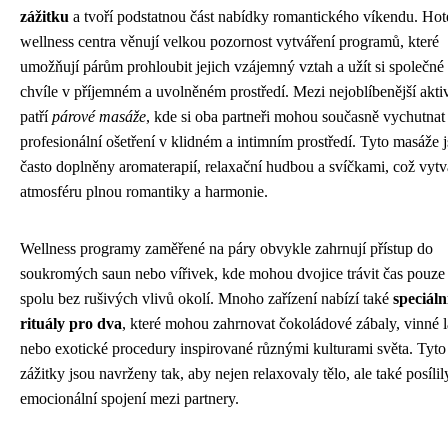
zážitku
a tvoří podstatnou část nabídky romantického víkendu. Hot
wellness centra věnují velkou pozornost vytváření programů, které
umožňují párům prohloubit jejich vzájemný vztah a užít si společné
chvíle v příjemném a uvolněném prostředí. Mezi nejoblíbenější aktiv
patří
párové masáže
, kde si oba partneři mohou současně vychutnat
profesionální ošetření v klidném a intimním prostředí. Tyto masáže 
často doplněny aromaterapií, relaxační hudbou a svíčkami, což vytv
atmosféru plnou romantiky a harmonie.
Wellness programy zaměřené na páry obvykle zahrnují přístup do
soukromých saun nebo vířivek, kde mohou dvojice trávit čas pouze
spolu bez rušivých vlivů okolí. Mnoho zařízení nabízí také
speciáln
rituály pro dva
, které mohou zahrnovat čokoládové zábaly, vinné 
nebo exotické procedury inspirované různými kulturami světa. Tyto
zážitky jsou navrženy tak, aby nejen relaxovaly tělo, ale také posílil
emocionální spojení mezi partnery.