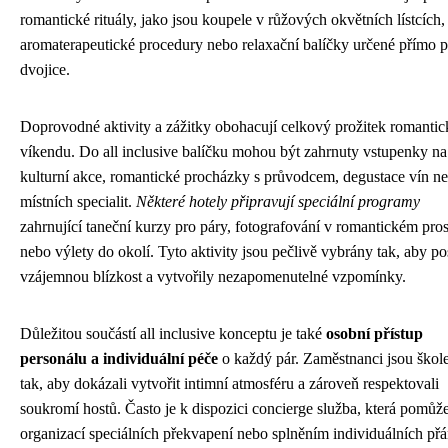
romantické rituály, jako jsou koupele v růžových okvětních lístcích,
aromaterapeutické procedury nebo relaxační balíčky určené přímo p
dvojice.
Doprovodné aktivity a zážitky obohacují celkový prožitek romanti
víkendu. Do all inclusive balíčku mohou být zahrnuty vstupenky na
kulturní akce, romantické procházky s průvodcem, degustace vín n
místních specialit.
Některé hotely připravují speciální programy
zahrnující taneční kurzy pro páry, fotografování v romantickém pros
nebo výlety do okolí. Tyto aktivity jsou pečlivě vybrány tak, aby pos
vzájemnou blízkost a vytvořily nezapomenutelné vzpomínky.
Důležitou součástí all inclusive konceptu je také
osobní přístup
personálu a individuální péče
o každý pár. Zaměstnanci jsou škol
tak, aby dokázali vytvořit intimní atmosféru a zároveň respektovali
soukromí hostů. Často je k dispozici concierge služba, která pomůže
organizací speciálních překvapení nebo splněním individuálních přá