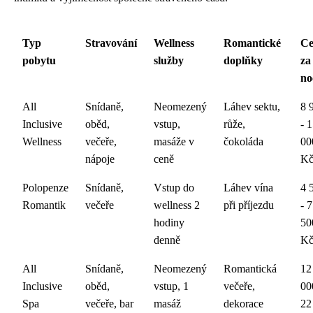
Typ
Stravování
Wellness
Romantické
Ce
pobytu
služby
doplňky
za
no
All
Snídaně,
Neomezený
Láhev sektu,
8 
Inclusive
oběd,
vstup,
růže,
- 
Wellness
večeře,
masáže v
čokoláda
00
nápoje
ceně
K
Polopenze
Snídaně,
Vstup do
Láhev vína
4 
Romantik
večeře
wellness 2
při příjezdu
- 7
hodiny
50
denně
K
All
Snídaně,
Neomezený
Romantická
12
Inclusive
oběd,
vstup, 1
večeře,
00
Spa
večeře, bar
masáž
dekorace
22