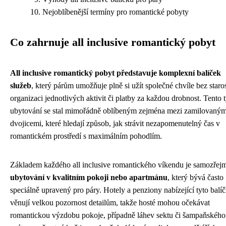
Nejoblíbenější termíny pro romantické pobyty
Co zahrnuje all inclusive romantický pobyt
All inclusive romantický pobyt představuje komplexní balíček
služeb
, který párům umožňuje plně si užít společné chvíle bez staros
organizaci jednotlivých aktivit či platby za každou drobnost. Tento 
ubytování se stal mimořádně oblíbeným zejména mezi zamilovaným
dvojicemi, které hledají způsob, jak strávit nezapomenutelný čas v
romantickém prostředí s maximálním pohodlím.
Základem každého all inclusive romantického víkendu je samozřej
ubytování v kvalitním pokoji nebo apartmánu
, který bývá často
speciálně upravený pro páry. Hotely a penziony nabízející tyto balí
věnují velkou pozornost detailům, takže hosté mohou očekávat
romantickou výzdobu pokoje, případně láhev sektu či šampaňského