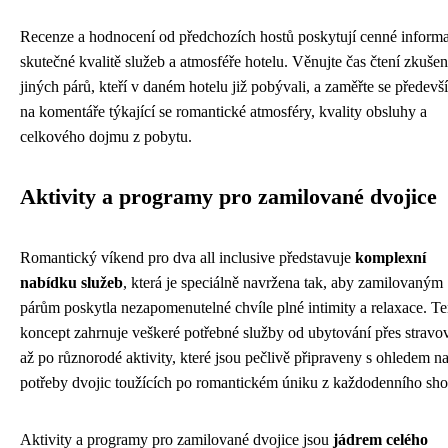
Recenze a hodnocení od předchozích hostů poskytují cenné inform
skutečné kvalitě služeb a atmosféře hotelu. Věnujte čas čtení zkušen
jiných párů, kteří v daném hotelu již pobývali, a zaměřte se předevš
na komentáře týkající se romantické atmosféry, kvality obsluhy a
celkového dojmu z pobytu.
Aktivity a programy pro zamilované dvojice
Romantický víkend pro dva all inclusive představuje
komplexní
nabídku služeb
, která je speciálně navržena tak, aby zamilovaným
párům poskytla nezapomenutelné chvíle plné intimity a relaxace. Te
koncept zahrnuje veškeré potřebné služby od ubytování přes stravo
až po různorodé aktivity, které jsou pečlivě připraveny s ohledem n
potřeby dvojic toužících po romantickém úniku z každodenního sho
Aktivity a programy pro zamilované dvojice jsou
jádrem celého