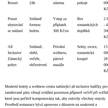
Resort
24h
zdarma
pokoje
00
K
Pouze
Snídaně
Vstup za
Bez
2 
ubytování
formou
příplatek
romantických
- 4
se snídaní
bufetu
300 Kč/os
doplňků
50
K
All
Snídaně,
Privátní
Sekty, ovoce,
15
Inclusive
oběd,
wellness,
romantická
00
Zámecký
večeře,
párové
koupel
28
pobyt
občerstvení
masáže
00
K
Moderní hotely a wellness centra nabízející all inclusive balíčky pro
zamilované páry věnují zvláštní pozornost přípravě
večeří při svíčk
které jsou pečlivě komponovány tak, aby oslovily všechny smysly.
Prostředí restaurace bývá upraveno s důrazem na soukromí a