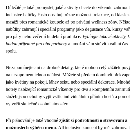
Důležité je také promyslet, jaké aktivity chcete do víkendu zahrnout
inclusive balíčky často obsahují různé možnosti relaxace, od klasic
masáží přes romantické koupele až po privátní wellness zóny. Někt
nabídky zahrnují i speciální programy jako degustace vín, kurzy vař
pro páry nebo večerní hudební produkce.
Vybírejte takové aktivity, k
budou příjemné pro oba partnery
a umožní vám strávit kvalitní čas
spolu.
Nezapomínejte ani na drobné detaily, které mohou celý zážitek pový
na nezapomenutelnou událost. Můžete si předem domluvit překvape
jako květiny na pokoji, láhev sektu nebo speciální dekorace. Mnohé
hotely nabízející romantické víkendy pro dva s kompletním zahrnut
služeb jsou ochotny vyjít vstříc individuálním přáním hostů a pomo
vytvořit skutečně osobní atmosféru.
Při plánování je také vhodné
zjistit si podrobnosti o stravování a
možnostech výběru menu
. All inclusive koncept by měl zahrnovat