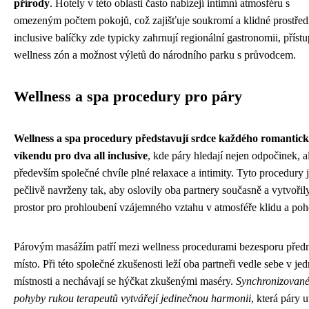
přírody
. Hotely v této oblasti často nabízejí intimní atmosféru s
omezeným počtem pokojů, což zajišťuje soukromí a klidné prostředí
inclusive balíčky zde typicky zahrnují regionální gastronomii, příst
wellness zón a možnost výletů do národního parku s průvodcem.
Wellness a spa procedury pro páry
Wellness a spa procedury představují srdce každého romantic
víkendu pro dva all inclusive
, kde páry hledají nejen odpočinek, a
především společné chvíle plné relaxace a intimity. Tyto procedury 
pečlivě navrženy tak, aby oslovily oba partnery současně a vytvořil
prostor pro prohloubení vzájemného vztahu v atmosféře klidu a poh
Párovým masážím patří mezi wellness procedurami bezesporu před
místo. Při této společné zkušenosti leží oba partneři vedle sebe v je
místnosti a nechávají se hýčkat zkušenými maséry.
Synchronizovan
pohyby rukou terapeutů vytvářejí jedinečnou harmonii
, která páry 