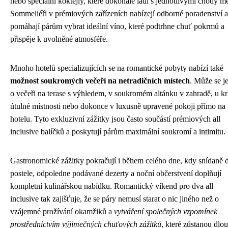
nebo speciální koktejly, které dokonale ladí s jednotlivými chody m
Sommeliéři v prémiových zařízeních nabízejí odborné poradenství a
pomáhají párům vybrat ideální víno, které podtrhne chuť pokrmů a
přispěje k uvolněné atmosféře.
Mnoho hotelů specializujících se na romantické pobyty nabízí také
možnost soukromých večeří na netradičních místech
. Může se j
o večeři na terase s výhledem, v soukromém altánku v zahradě, u k
útulné místnosti nebo dokonce v luxusně upravené pokoji přímo na
hotelu. Tyto exkluzivní zážitky jsou často součástí prémiových all
inclusive balíčků a poskytují párům maximální soukromí a intimitu.
Gastronomické zážitky pokračují i během celého dne, kdy snídaně 
postele, odpoledne podávané dezerty a noční občerstvení doplňují
kompletní kulinářskou nabídku. Romantický víkend pro dva all
inclusive tak zajišťuje, že se páry nemusí starat o nic jiného než o
vzájemné prožívání okamžiků a
vytváření společných vzpomínek
prostřednictvím výjimečných chuťových zážitků
, které zůstanou dlo