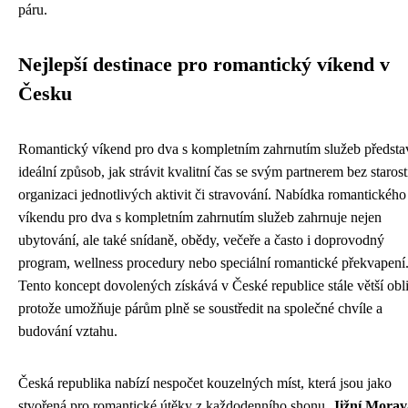
páru.
Nejlepší destinace pro romantický víkend v
Česku
Romantický víkend pro dva s kompletním zahrnutím služeb předsta
ideální způsob, jak strávit kvalitní čas se svým partnerem bez starost
organizaci jednotlivých aktivit či stravování. Nabídka romantického
víkendu pro dva s kompletním zahrnutím služeb zahrnuje nejen
ubytování, ale také snídaně, obědy, večeře a často i doprovodný
program, wellness procedury nebo speciální romantické překvapení
Tento koncept dovolených získává v České republice stále větší obl
protože umožňuje párům plně se soustředit na společné chvíle a
budování vztahu.
Česká republika nabízí nespočet kouzelných míst, která jsou jako
stvořená pro romantické útěky z každodenního shonu.
Jižní Morav