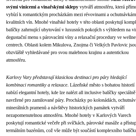
svými vinicemi a vinařskými sklepy
vytváří atmosféru, která přím
vybízí k romantickým procházkám mezi révovinami a ochutnávkám
kvalitních vín. Mnohé vinařské hotely v této oblasti poskytují komp
balíčky zahrnující ubytování v luxusních pokojích s výhledem na vi
degustační menu s párovacími víny a relaxační procedury ve wellne
centrech. Oblasti kolem Mikulova, Znojma či Velkých Pavlovic jso
obzvláště vyhledávané pro svou malebnou krajinu a autentickou
atmosféru.
Karlovy Vary představují klasickou destinaci pro páry hledající
kombinaci romantiky a relaxace
. Lázeňské město s bohatou historií
nabízí elegantní hotely, kde lze nalézt all inclusive balíčky speciálně
navržené pro zamilované páry. Procházky po kolonádách, ochutná
minerálních pramenů a návštěvy historických památek vytváří
nezapomenutelnou atmosféru. Mnohé hotely v Karlových Varech
poskytují romantické večeře při svíčkách, párovské masáže a přístu
termálním bazénům, což vše může být součástí komplexního balíčk