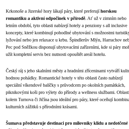
Krkonoše a Jizerské hory lákají páry, které preferují
horskou
romantiku a aktivní odpočinek v přírodě
. Ať už v zimním nebo
letním období, tyto oblasti nabízejí hotely a penziony s all inclusive
koncepty, které kombinují pohodlné ubytování s možnostmi turistik
lyžování nebo jen relaxace u krbu. Špindlerův Mlýn, Harrachov ne
Pec pod Sněžkou disponují ubytovacími zařízeními, kde si páry mo
užít kompletní servis bez nutnosti opouštět areál hotelu.
Český ráj s jeho skalními městy a hradními zříceninami vytváří kuli
hodnou pohádky. Romantické hotely v této oblasti často nabízejí
speciální víkendové balíčky s průvodcem po okolních památkách,
piknikovými koši pro výlety do přírody a wellness službami. Oblast
kolem Turnova či Jičína jsou ideální pro páry, které oceňují kombin
kulturních zážitků s přírodními krásami.
Šumava představuje destinaci pro milovníky klidu a nedotčené