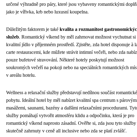
určené výhradně pro páry, které jsou vybaveny romantickými dopl
jako je vířivka, krb nebo luxusní koupelna.
Důležitým faktorem je také
kvalita a rozmanitost gastronomický
služeb
. Romantický víkend by měl zahrnovat možnost vychutnat si
kvalitní jídlo v příjemném prostředí. Zjistěte, zda hotel disponuje à l
carte restauracemi, kde můžete strávit intimní večeři, nebo zda nabíz
pouze bufetové stravování. Některé hotely poskytují možnost
soukromých večeří na pokoji nebo na speciálních romantických mís
v areálu hotelu.
Wellness a relaxační služby představují nedílnou součást romantick
pobytu. Ideální hotel by měl nabízet kvalitní spa centrum s párovým
masážemi, saunami, bazény a dalšími relaxačními procedurami. Tyt
služby pomáhají vytvořit atmosféru klidu a odpočinku, která je pro
romantický víkend naprosto zásadní. Ověřte si, zda jsou tyto služby
skutečně zahrnuty v ceně all inclusive nebo zda se platí zvlášť.