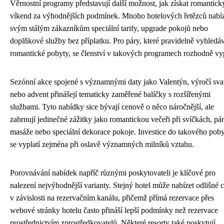
Věrnostní programy představují další možnost, jak získat romantick
víkend za výhodnějších podmínek. Mnoho hotelových řetězců nabí
svým stálým zákazníkům speciální tarify, upgrade pokojů nebo
doplňkové služby bez příplatku. Pro páry, které pravidelně vyhledáv
romantické pobyty, se členství v takových programech rozhodně vyp
Sezónní akce spojené s významnými daty jako Valentýn, výročí sva
nebo advent přinášejí tematicky zaměřené balíčky s rozšířenými
službami. Tyto nabídky sice bývají cenově o něco náročnější, ale
zahrnují jedinečné zážitky jako romantickou večeři při svíčkách, pá
masáže nebo speciální dekorace pokoje. Investice do takového pob
se vyplatí zejména při oslavě významných milníků vztahu.
Porovnávání nabídek napříč různými poskytovateli je klíčové pro
nalezení nejvýhodnější varianty. Stejný hotel může nabízet odlišné 
v závislosti na rezervačním kanálu, přičemž přímá rezervace přes
webové stránky hotelu často přináší lepší podmínky než rezervace
prostřednictvím zprostředkovatelů. Některé resorty také poskytují