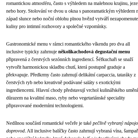
romantickou atmosféru, často s výhledem na malebnou krajinu, jeze
nebo hory. Stolování ve dvou u okna s panoramatickým výhledem 
západ slunce nebo noční oblohu plnou hvězd vytváří nezapomenute
kulisy pro intimní rozhovory a společné vzpomínky.
Gastronomické menu v rámci romantického víkendu pro dva all
inclusive typicky zahrnuje
několikachodová degustační menu
připravená z čerstvých sezónních ingrediencí. Šéfkuchaři se snaží
vytvořit harmonickou skladbu chutí, která postupně graduje a
překvapuje. Předkrmy často zahrnují delikátní carpaccia, tataráky z
čerstvých ryb nebo kreativně podávané saláty s exotickými
ingrediencemi. Hlavní chody představují vrchol kulinářského umění
důrazem na kvalitní maso, ryby nebo vegetariánské speciality
připravované moderními technologiemi.
Nedílnou součástí romantické večeře je také
pečlivě vybraný nápoj
doprovod
. All inclusive balíčky často zahrnují vybraná vína, šampa