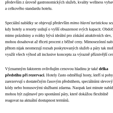
především z úrovně gastronomických služeb, kvality wellness vyba
a celkového standardu hotelu.
Speciální nabídky se objevují především
mimo hlavní turistickou se
kdy hotely a resorty usilují o vyšší obsazenost svých kapacit. Obdob
mimo prázdniny a svátky bývá ideální pro získání atraktivních slev, 
mohou dosahovat až třiceti procent z běžné ceny. Mimosezónní nab
přitom nijak neomezují rozsah poskytovaných služeb a páry tak mo
využít všech výhod all inclusive konceptu za výrazně příznivější ce
Významným faktorem ovlivňujím cenovou hladinu je také
délka
předstihu při rezervaci
. Hotely často odměňují hosty, kteří si poby
zarezervují s dostatečným časovým předstihem, speciálními slevov
kódy nebo bonusovými službami zdarma. Naopak last minute nabí
mohou být zajímavé pro spontánní páry, které dokážou flexibilně
reagovat na aktuální dostupnost termínů.