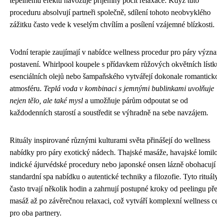
tepelnému efektu navozuje příjemný pocit relaxace. Když tuto
proceduru absolvují partneři společně, sdílení tohoto neobvyklého
zážitku často vede k veselým chvílím a posílení vzájemné blízkosti.
Vodní terapie zaujímají v nabídce wellness procedur pro páry význ
postavení. Whirlpool koupele s přídavkem růžových okvětních lístk
esenciálních olejů nebo šampaňského vytvářejí dokonale romantick
atmosféru.
Teplá voda v kombinaci s jemnými bublinkami uvolňuje
nejen tělo, ale také mysl
a umožňuje párům odpoutat se od
každodenních starostí a soustředit se výhradně na sebe navzájem.
Rituály inspirované různými kulturami světa přinášejí do wellness
nabídky pro páry exotický nádech. Thajské masáže, havajské lomil
indické ájurvédské procedury nebo japonské onsen lázně obohacují
standardní spa nabídku o autentické techniky a filozofie. Tyto rituál
často trvají několik hodin a zahrnují postupné kroky od peelingu př
masáž až po závěrečnou relaxaci, což vytváří komplexní wellness c
pro oba partnery.