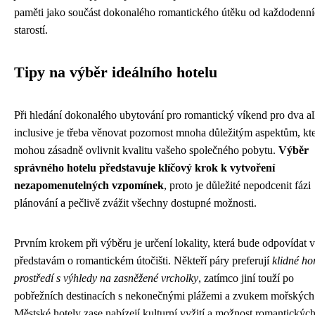
paměti jako součást dokonalého romantického útěku od každodenn
starostí.
Tipy na výběr ideálního hotelu
Při hledání dokonalého ubytování pro romantický víkend pro dva al
inclusive je třeba věnovat pozornost mnoha důležitým aspektům, kt
mohou zásadně ovlivnit kvalitu vašeho společného pobytu.
Výběr
správného hotelu představuje klíčový krok k vytvoření
nezapomenutelných vzpomínek
, proto je důležité nepodcenit fázi
plánování a pečlivě zvážit všechny dostupné možnosti.
Prvním krokem při výběru je určení lokality, která bude odpovídat 
představám o romantickém útočišti. Někteří páry preferují
klidné ho
prostředí s výhledy na zasněžené vrcholky
, zatímco jiní touží po
pobřežních destinacích s nekonečnými plážemi a zvukem mořských 
Městské hotely zase nabízejí kulturní vyžití a možnost romantickýc