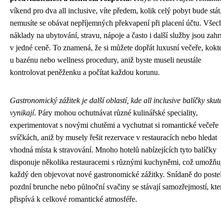
víkend pro dva all inclusive, víte předem, kolik celý pobyt bude stát
nemusíte se obávat nepříjemných překvapení při placení účtu. Vše
náklady na ubytování, stravu, nápoje a často i další služby jsou zah
v jedné ceně. To znamená, že si můžete dopřát luxusní večeře, kokte
u bazénu nebo wellness procedury, aniž byste museli neustále
kontrolovat peněženku a počítat každou korunu.
Gastronomický zážitek je další oblastí, kde all inclusive balíčky sku
vynikají
. Páry mohou ochutnávat různé kulinářské speciality,
experimentovat s novými chutěmi a vychutnat si romantické večeře 
svíčkách, aniž by musely řešit rezervace v restauracích nebo hledat
vhodná místa k stravování. Mnoho hotelů nabízejících tyto balíčky
disponuje několika restauracemi s různými kuchyněmi, což umožňu
každý den objevovat nové gastronomické zážitky. Snídaně do postel
pozdní brunche nebo půlnoční svačiny se stávají samozřejmostí, kte
přispívá k celkové romantické atmosféře.