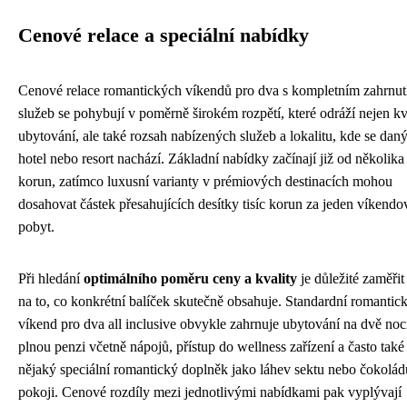
Cenové relace a speciální nabídky
Cenové relace romantických víkendů pro dva s kompletním zahrnu
služeb se pohybují v poměrně širokém rozpětí, které odráží nejen kv
ubytování, ale také rozsah nabízených služeb a lokalitu, kde se dan
hotel nebo resort nachází. Základní nabídky začínají již od několika 
korun, zatímco luxusní varianty v prémiových destinacích mohou
dosahovat částek přesahujících desítky tisíc korun za jeden víkendo
pobyt.
Při hledání
optimálního poměru ceny a kvality
je důležité zaměřit
na to, co konkrétní balíček skutečně obsahuje. Standardní romantic
víkend pro dva all inclusive obvykle zahrnuje ubytování na dvě noc
plnou penzi včetně nápojů, přístup do wellness zařízení a často také
nějaký speciální romantický doplněk jako láhev sektu nebo čokolád
pokoji. Cenové rozdíly mezi jednotlivými nabídkami pak vyplývají