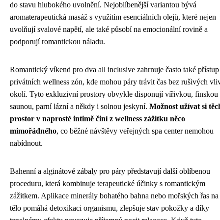
do stavu hlubokého uvolnění. Nejoblíbenější variantou bývá
aromaterapeutická masáž s využitím esenciálních olejů, které nejen
uvolňují svalové napětí, ale také působí na emocionální rovině a
podporují romantickou náladu.
Romantický víkend pro dva all inclusive zahrnuje často také přístup
privátních wellness zón, kde mohou páry trávit čas bez rušivých vli
okolí. Tyto exkluzivní prostory obvykle disponují vířivkou, finskou
saunou, parní lázní a někdy i solnou jeskyní.
Možnost užívat si těc
prostor v naprosté intimě činí z wellness zážitku něco
mimořádného
, co běžné návštěvy veřejných spa center nemohou
nabídnout.
Bahenní a alginátové zábaly pro páry představují další oblíbenou
proceduru, která kombinuje terapeutické účinky s romantickým
zážitkem. Aplikace minerály bohatého bahna nebo mořských řas na 
tělo pomáhá detoxikaci organismu, zlepšuje stav pokožky a díky