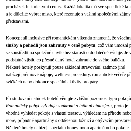
procházek historickými centry. Každá lokalita má své specifické ko
a je důležité vybrat místo, které rezonuje s vašimi společnými zájmy
představami.
Koncept all inclusive při romantickém víkendu znamená, že
všechn
služby a pohodlí jsou zahrnuty v ceně pobytu
, což vám umožní 
se soustředit na společné chvíle bez starostí o dodatečné výdaje. Je 
podstatné zjistit, co přesně daný hotel zahrnuje do svého balíčku.
Některé hotely poskytují pouze základní stravování, zatímco jiné
nabízejí prémiové nápoje, wellness procedury, romantické večeře př
svíčkách nebo dokonce speciální aktivity pro páry.
Při studování nabídek hotelů věnujte zvláštní pozornost typu pokojů
Romantický pobyt vyžaduje soukromí a intimní atmosféru
, proto je
vhodné vyhledat pokoje s vlastní terasou, výhledem na přírodu neb
moře, případně apartmány s oddělenou ložnicí a obývacím prostore
Některé hotely nabízejí speciální honeymoon apartmá nebo pokoje