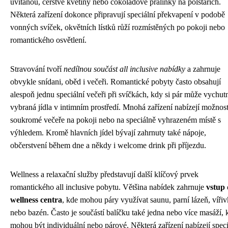
uvítanou, čerstvé květiny nebo čokoládové pralinky na polštářích.
Některá zařízení dokonce připravují speciální překvapení v podobě
vonných svíček, okvětních lístků růží rozmístěných po pokoji nebo
romantického osvětlení.
Stravování tvoří
nedílnou součást all inclusive nabídky
a zahrnuje
obvykle snídani, oběd i večeři. Romantické pobyty často obsahují
alespoň jednu speciální večeři při svíčkách, kdy si pár může vychut
vybraná jídla v intimním prostředí. Mnohá zařízení nabízejí možnos
soukromé večeře na pokoji nebo na speciálně vyhrazeném místě s
výhledem. Kromě hlavních jídel bývají zahrnuty také nápoje,
občerstvení během dne a někdy i welcome drink při příjezdu.
Wellness a relaxační služby představují další klíčový prvek
romantického all inclusive pobytu. Většina nabídek zahrnuje
vstup
wellness centra
, kde mohou páry využívat saunu, parní lázeň, víři
nebo bazén. Často je součástí balíčku také jedna nebo více masáží, 
mohou být individuální nebo párové. Některá zařízení nabízejí speci