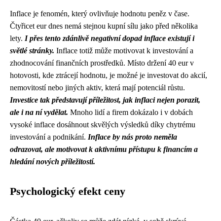
Inflace je fenomén, který ovlivňuje hodnotu peněz v čase.
Čtyřicet eur dnes nemá stejnou kupní sílu jako před několika
lety.
I přes tento zdánlivě negativní dopad inflace existují i ​​
světlé stránky.
Inflace totiž může motivovat k investování a
zhodnocování finančních prostředků. Místo držení 40 eur v
hotovosti, kde ztrácejí hodnotu, je možné je investovat do akcií,
nemovitostí nebo jiných aktiv, která mají potenciál růstu.
Investice tak představují příležitost, jak inflaci nejen porazit,
ale i na ní vydělat.
Mnoho lidí a firem dokázalo i v dobách
vysoké inflace dosáhnout skvělých výsledků díky chytrému
investování a podnikání.
Inflace by nás proto neměla
odrazovat, ale motivovat k aktivnímu přístupu k financím a
hledání nových příležitostí.
Psychologický efekt ceny