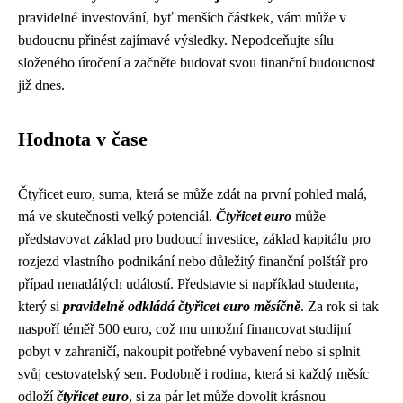
pravidelné investování, byť menších částkek, vám může v
budoucnu přinést zajímavé výsledky. Nepodceňujte sílu
složeného úročení a začněte budovat svou finanční budoucnost
již dnes.
Hodnota v čase
Čtyřicet euro, suma, která se může zdát na první pohled malá,
má ve skutečnosti velký potenciál.
Čtyřicet euro
může
představovat základ pro budoucí investice, základ kapitálu pro
rozjezd vlastního podnikání nebo důležitý finanční polštář pro
případ nenadálých událostí. Představte si například studenta,
který si
pravidelně odkládá čtyřicet euro měsíčně
. Za rok si tak
naspoří téměř 500 euro, což mu umožní financovat studijní
pobyt v zahraničí, nakoupit potřebné vybavení nebo si splnit
svůj cestovatelský sen. Podobně i rodina, která si každý měsíc
odloží
čtyřicet euro
, si za pár let může dovolit krásnou