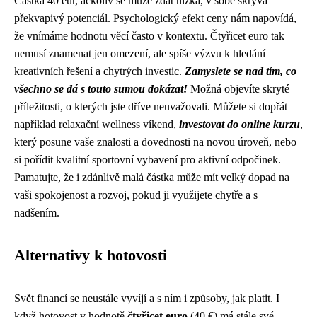
Částka 40 eur, ačkoliv se může zdát nízká, v sobě skrývá
překvapivý potenciál. Psychologický efekt ceny nám napovídá,
že vnímáme hodnotu věcí často v kontextu. Čtyřicet euro tak
nemusí znamenat jen omezení, ale spíše výzvu k hledání
kreativních řešení a chytrých investic.
Zamyslete se nad tím, co
všechno se dá s touto sumou dokázat!
Možná objevíte skryté
příležitosti, o kterých jste dříve neuvažovali. Můžete si dopřát
například relaxační wellness víkend,
investovat do online kurzu
,
který posune vaše znalosti a dovednosti na novou úroveň, nebo
si pořídit kvalitní sportovní vybavení pro aktivní odpočinek.
Pamatujte, že i zdánlivě malá částka může mít velký dopad na
vaši spokojenost a rozvoj, pokud ji využijete chytře a s
nadšením.
Alternativy k hotovosti
Svět financí se neustále vyvíjí a s ním i způsoby, jak platit. I
když hotovost v hodnotě
čtyřicet euro
(40 €) má stále své