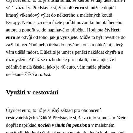
Čtyřicet euro, to už je slušná suma, se kterou se dají dělat malé i
větší zázraky. Představte si, že za
40 euro
si můžete dopřát
krásný víkendový výlet do některého z malebných koutů
Evropy. Nebo si za ně můžete pořídit novou knihu oblíbeného
autora a ponořit se do napínavého příběhu. Hodnota
čtyřicet
euro
se odvíjí od toho, jak ji využijete. Může to být investice do
zážitků, vzdělání nebo třeba do nového kousku oblečení, který
vám udělá radost. Důležité je umět s penězi nakládat chytře a s
rozmyslem. Ať už se rozhodnete pro cokoli, pamatujte, že i
zdánlivě malá částka, jako je 40 euro, vám může přinést
nečekané
štěstí
a
radost
.
Využití v cestování
Čtyřicet euro, to už je slušný základ pro obohacení
cestovatelských zážitků! Představte si, že za tuto sumu si můžete
dopřát například
nocleh v útulném penzionu
v malebném
prostředí. Hodnota čtyřicet euro vám otevře dveře k objevování