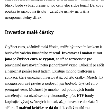
blízký bude vybírat přesně to, po čem jeho srdce touží! Dárkový
poukaz je sázkou na jistotu – zaručuje úsměv na tváři a
nezapomenutelný dárek.
Investice malé částky
Čtyřicet euro, zdánlivě malá částka, může být prvním krokem k
budování vašeho finančního zázemí.
Investovat i malou sumu
jako je čtyřicet euro se vyplatí
, ať už se rozhodnete pro
pravidelné investování nebo jednorázový vklad. Důležité je začít
a nenechat peníze ležet ladem. Existuje mnoho platforem a
aplikací, které umožňují investovat již od této částky.
Můžete tak
zhodnocovat své peníze a sledovat, jak hodnota čtyřicet euro
postupně roste.
Možností je mnoho - od podílových fondů
zaměřených na různé sektory ekonomiky, přes ETF fondy
kopírující vývoj světových indexů, až po investice do zlata či
stříbra.
I malými krůčky se dá dojít k velkým cílům
a