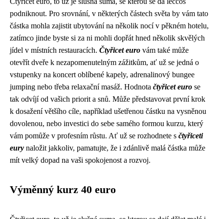
Čtyřicet euro, to už je slušná suma, se kterou se dá leccos
podniknout. Pro srovnání, v některých částech světa by vám tato
částka mohla zajistit ubytování na několik nocí v pěkném hotelu,
zatímco jinde byste si za ni mohli dopřát hned několik skvělých
jídel v místních restauracích.
Čtyřicet euro
vám také může
otevřít dveře k nezapomenutelným zážitkům, ať už se jedná o
vstupenky na koncert oblíbené kapely, adrenalinový bungee
jumping nebo třeba relaxační masáž. Hodnota
čtyřicet euro
se
tak odvíjí od vašich priorit a snů. Může představovat první krok
k dosažení většího cíle, například ušetřenou částku na vysněnou
dovolenou, nebo investici do sebe samého formou kurzu, který
vám pomůže v profesním růstu. Ať už se rozhodnete s
čtyřiceti
eury
naložit jakkoliv, pamatujte, že i zdánlivě malá částka může
mít velký dopad na vaši spokojenost a rozvoj.
Výměnný kurz 40 euro