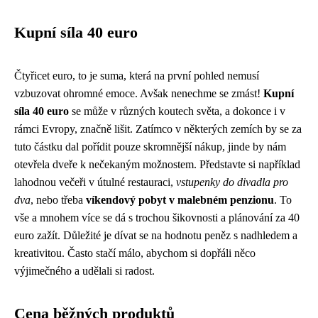
Kupní síla 40 euro
Čtyřicet euro, to je suma, která na první pohled nemusí
vzbuzovat ohromné emoce. Avšak nenechme se zmást!
Kupní
síla 40 euro
se může v různých koutech světa, a dokonce i v
rámci Evropy, značně lišit. Zatímco v některých zemích by se za
tuto částku dal pořídit pouze skromnější nákup, jinde by nám
otevřela dveře k nečekaným možnostem. Představte si například
lahodnou večeři v útulné restauraci,
vstupenky do divadla pro
dva
, nebo třeba
víkendový pobyt v malebném penzionu
. To
vše a mnohem více se dá s trochou šikovnosti a plánování za 40
euro zažít. Důležité je dívat se na hodnotu peněz s nadhledem a
kreativitou. Často stačí málo, abychom si dopřáli něco
výjimečného a udělali si radost.
Cena běžných produktů