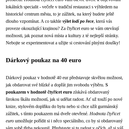
lokálních specialit - večeře v tradiční restauraci s výhledem na
historické centrum města, to je zážitek, na který budete ještě
dlouho vzpomínat. A co takhle
výlet lodí po řece
, která vás
proveze okouzlující krajinou? Za čtyřicet euro se vám otevírají
možnosti, jak poznat nová místa a kultury z té nejlepší stránky.
Nebojte se experimentovat a užijte si cestování plnými doušky!
Dárkový poukaz na 40 euro
Dárkový poukaz v hodnotě 40 eur představuje skvělou možnost,
jak obdarovat své blízké a dopřát jim svobodu výběru.
S
poukazem v hodnotě čtyřicet euro
získává obdarovaný
širokou škálu možností, jak si udělat radost. Ať už touží po nové
knize, stylovém doplňku do bytu nebo si chce užít gurmánský
zážitek, s tímto poukazem má dveře otevřené.
Hodnota čtyřicet
euro
umožňuje pořídit si i něco speciálního, co by si obdarovaný
sám sobě třeba nekoupil. Představte si tu radost v očích, až si váš