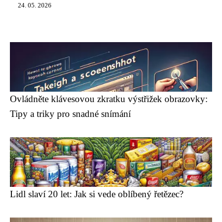
24. 05. 2026
Ovládněte klávesovou zkratku výstřižek obrazovky:
Tipy a triky pro snadné snímání
Lidl slaví 20 let: Jak si vede oblíbený řetězec?