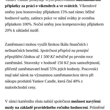
příplatky za práci o víkendech a ve svátcích
. Víkendové
směny jsou honorovány příplatkem 15% nad rámec běžné
hodinové sazby, zatímco práce ve státní svátky je oceněna
příplatkem 100%. Noční směny jsou kompenzovány příplatkem
20% k základní mzdě.
Zaměstnanci mohou využít širokou škálu finančních i
nefinančních benefitů.
Společnost přispívá na penzijní
připojištění částkou až 1 500 Kč měsíčně
po prvním roce
zaměstnání. Stravenky v hodnotě 150 Kč jsou samozřejmostí,
přičemž zaměstnavatel hradí 55% jejich hodnoty. Pracovníci
mají také nárok na významnou zaměstnaneckou slevu při
nákupu produktů Yankee Candle, která činí 40% z
maloobchodní ceny.
V rámci kariérního růstu nabízí společnost
možnost navýšení
mzdy na základě pravidelného ročního hodnocení
. Průměrné