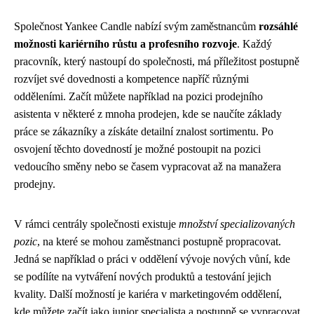
Společnost Yankee Candle nabízí svým zaměstnancům
rozsáhlé
možnosti kariérního růstu a profesního rozvoje
. Každý
pracovník, který nastoupí do společnosti, má příležitost postupně
rozvíjet své dovednosti a kompetence napříč různými
odděleními. Začít můžete například na pozici prodejního
asistenta v některé z mnoha prodejen, kde se naučíte základy
práce se zákazníky a získáte detailní znalost sortimentu. Po
osvojení těchto dovedností je možné postoupit na pozici
vedoucího směny nebo se časem vypracovat až na manažera
prodejny.
V rámci centrály společnosti existuje
množství specializovaných
pozic
, na které se mohou zaměstnanci postupně propracovat.
Jedná se například o práci v oddělení vývoje nových vůní, kde
se podílíte na vytváření nových produktů a testování jejich
kvality. Další možností je kariéra v marketingovém oddělení,
kde můžete začít jako junior specialista a postupně se vypracovat