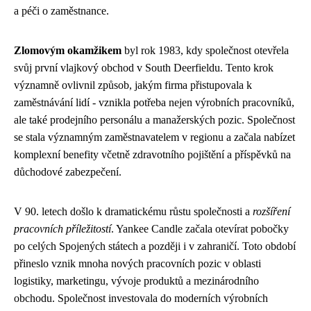
a péči o zaměstnance.
Zlomovým okamžikem
byl rok 1983, kdy společnost otevřela
svůj první vlajkový obchod v South Deerfieldu. Tento krok
významně ovlivnil způsob, jakým firma přistupovala k
zaměstnávání lidí - vznikla potřeba nejen výrobních pracovníků,
ale také prodejního personálu a manažerských pozic. Společnost
se stala významným zaměstnavatelem v regionu a začala nabízet
komplexní benefity včetně zdravotního pojištění a příspěvků na
důchodové zabezpečení.
V 90. letech došlo k dramatickému růstu společnosti a
rozšíření
pracovních příležitostí
. Yankee Candle začala otevírat pobočky
po celých Spojených státech a později i v zahraničí. Toto období
přineslo vznik mnoha nových pracovních pozic v oblasti
logistiky, marketingu, vývoje produktů a mezinárodního
obchodu. Společnost investovala do moderních výrobních