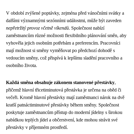
V období zvýšené poptávky, zejména před vánočními svátky a
dalšími významnými sezónními událostmi, může být zaveden
nepřetržitý provoz včetně víkendů
. Společnost nabízí
zaměstnancům různé možnosti flexibilního plánování směn, aby
vyhověla jejich osobním potřebám a preferencím. Pracovníci
mají možnost si směny vyměňovat po předchozí dohodě s
vedoucím směny, což přispívá k lepšímu sladění pracovního a
osobního života.
Každá směna obsahuje zákonem stanovené přestávky
,
přičemž hlavní třicetiminutová přestávka je určena na oběd či
večeři. Kromě hlavní přestávky mají zaměstnanci nárok na dvě
kratší patnáctiminutové přestávky během směny. Společnost
poskytuje zaměstnancům přístup do moderní jídelny s širokou
nabídkou teplých jídel a občerstvení, kde mohou strávit své
přestávky v příjemném prostředí.