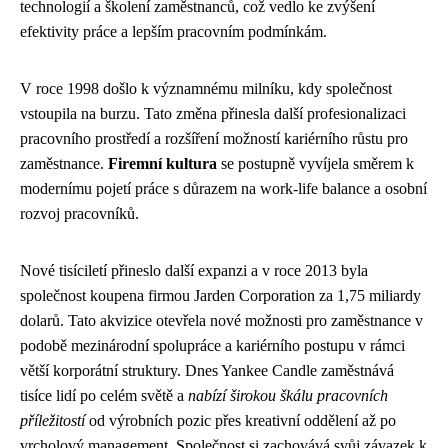
technologií a školení zaměstnanců, což vedlo ke zvýšení
efektivity práce a lepším pracovním podmínkám.
V roce 1998 došlo k významnému milníku, kdy společnost
vstoupila na burzu. Tato změna přinesla další profesionalizaci
pracovního prostředí a rozšíření možností kariérního růstu pro
zaměstnance.
Firemní kultura
se postupně vyvíjela směrem k
modernímu pojetí práce s důrazem na work-life balance a osobní
rozvoj pracovníků.
Nové tisíciletí přineslo další expanzi a v roce 2013 byla
společnost koupena firmou Jarden Corporation za 1,75 miliardy
dolarů. Tato akvizice otevřela nové možnosti pro zaměstnance v
podobě mezinárodní spolupráce a kariérního postupu v rámci
větší korporátní struktury. Dnes Yankee Candle zaměstnává
tisíce lidí po celém světě a
nabízí širokou škálu pracovních
příležitostí
od výrobních pozic přes kreativní oddělení až po
vrcholový management. Společnost si zachovává svůj závazek k