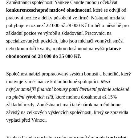
Zaměstnanci společnosti Yankee Candle mohou očekávat
konkurenceschopné mzdové ohodnocení
, které se odvíjí od
pracovní pozice a délky působení ve firmě. Nástupní mzda se
pohybuje v rozmezí 22 000 až 28 000 Kč hrubého měsíčně pro
základní pozice ve výrobě a skladování. Pracovníci na
specializovaných pozicích, jako jsou míchači vonných směsí
nebo kontroloři kvality, mohou dosáhnout na
vyšší platové
ohodnocení od 28 000 do 35 000 Kč
.
Společnost nabízí propracovaný systém bonusů a benefitů, který
motivuje zaměstnance k dlouhodobé spolupráci.
Mezi
nejvýznamnější finanční bonusy patří čtvrtletní prémie založené
na plnění výrobních cílů
, které mohou dosáhnout až 15%
základní mzdy. Zaměstnanci mají také nárok na roční bonus
závislý na celkových výsledcích společnosti, který se zpravidla
vyplácí před Vánoci.
Yankee Candle poskytuje svým pracovníkům
nadstandardní