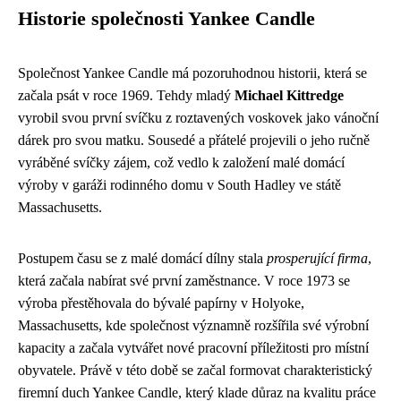
Historie společnosti Yankee Candle
Společnost Yankee Candle má pozoruhodnou historii, která se
začala psát v roce 1969. Tehdy mladý
Michael Kittredge
vyrobil svou první svíčku z roztavených voskovek jako vánoční
dárek pro svou matku. Sousedé a přátelé projevili o jeho ručně
vyráběné svíčky zájem, což vedlo k založení malé domácí
výroby v garáži rodinného domu v South Hadley ve státě
Massachusetts.
Postupem času se z malé domácí dílny stala
prosperující firma
,
která začala nabírat své první zaměstnance. V roce 1973 se
výroba přestěhovala do bývalé papírny v Holyoke,
Massachusetts, kde společnost významně rozšířila své výrobní
kapacity a začala vytvářet nové pracovní příležitosti pro místní
obyvatele. Právě v této době se začal formovat charakteristický
firemní duch Yankee Candle, který klade důraz na kvalitu práce