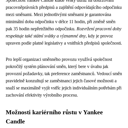
Společnost Yankee Candle klade velký důraz na dodržování
pracovněprávních předpisů a zajištění odpovídajícího odpočinku
mezi směnami. Mezi jednotlivými směnami je garantována
minimální doba odpočinku v délce 11 hodin, při změně směn
pak 35 hodin nepřetržitého odpočinku.
Rozvržení pracovní doby
respektuje také státní svátky a významné dny
, kdy je provoz
upraven podle platné legislativy a vnitřních předpisů společnosti.
Pro lepší organizaci směnného provozu využívá společnost
pokročilý systém plánování směn, který bere v úvahu jak
provozní požadavky, tak preference zaměstnanců. Vedoucí směn
pravidelně konzultují se zaměstnanci jejich časové možnosti a
snaží se maximálně vyjít vstříc jejich individuálním potřebám při
zachování efektivity výrobního procesu.
Možnosti kariérního růstu v Yankee
Candle