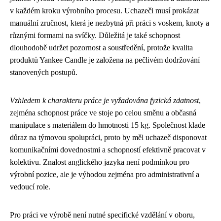
v každém kroku výrobního procesu. Uchazeči musí prokázat
manuální zručnost, která je nezbytná při práci s voskem, knoty a
různými formami na svíčky. Důležitá je také schopnost
dlouhodobě udržet pozornost a soustředění, protože kvalita
produktů Yankee Candle je založena na pečlivém dodržování
stanovených postupů.
Vzhledem k charakteru práce je vyžadována fyzická zdatnost
,
zejména schopnost práce ve stoje po celou směnu a občasná
manipulace s materiálem do hmotnosti 15 kg. Společnost klade
důraz na týmovou spolupráci, proto by měl uchazeč disponovat
komunikačními dovednostmi a schopností efektivně pracovat v
kolektivu. Znalost anglického jazyka není podmínkou pro
výrobní pozice, ale je výhodou zejména pro administrativní a
vedoucí role.
Pro práci ve výrobě není nutné specifické vzdělání v oboru,