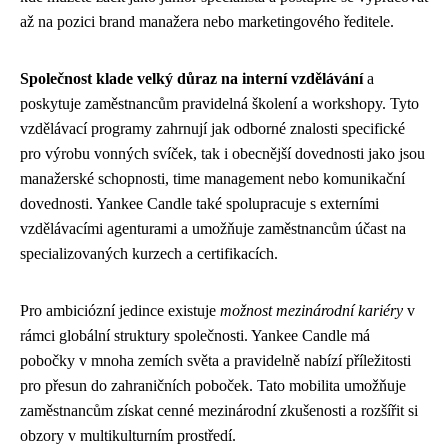
až na pozici brand manažera nebo marketingového ředitele.
Společnost klade velký důraz na interní vzdělávání
a
poskytuje zaměstnancům pravidelná školení a workshopy. Tyto
vzdělávací programy zahrnují jak odborné znalosti specifické
pro výrobu vonných svíček, tak i obecnější dovednosti jako jsou
manažerské schopnosti, time management nebo komunikační
dovednosti. Yankee Candle také spolupracuje s externími
vzdělávacími agenturami a umožňuje zaměstnancům účast na
specializovaných kurzech a certifikacích.
Pro ambiciózní jedince existuje
možnost mezinárodní kariéry
v
rámci globální struktury společnosti. Yankee Candle má
pobočky v mnoha zemích světa a pravidelně nabízí příležitosti
pro přesun do zahraničních poboček. Tato mobilita umožňuje
zaměstnancům získat cenné mezinárodní zkušenosti a rozšířit si
obzory v multikulturním prostředí.