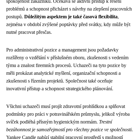
spokojenost zákazníků. Očekává se aktivní přístup k řešení
problémů a schopnost přicházet s návrhy na zlepšení pracovních
postupů.
Důležitým aspektem je také časová flexibilita
,
zejména v období zvýšené poptávky před svátky, kdy může být
nutné pracovat přesčas.
Pro administrativní pozice a management jsou požadavky
rozšířeny o vzdělání v příslušném oboru, zkušenosti s vedením
týmu a znalost firemních procesů. Uchazeči na tyto pozice by
měli prokázat analytické myšlení, organizační schopnosti a
zkušenosti s řízením projektů. Společnost také oceňuje
inovativní přístup a schopnost strategického plánování.
Všichni uchazeči musí projít zdravotní prohlídkou a splňovat
podmínky pro práci v potravinářském průmyslu, jelikož výroba
svíček podléhá přísným hygienickým normám.
Trestní
bezúhonnost je samozřejmostí pro všechny pozice ve společnosti
.
Yankee Candle nabízí stabilní pracovní prostředí s možností