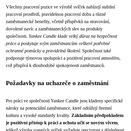
Všechny pracovní pozice ve výrobě svíček nabízejí stabilní
pracovní prostředí, pravidelnou pracovní dobu a různé
zaměstnanecké benefity, včetně příspěvků na stravování,
dovolené navíc a zaměstnaneckých slev na produkty
společnosti.
Yankee Candle klade velký důraz na bezpečnost
práce a poskytuje svým zaměstnancům veškeré potřebné
ochranné pomůcky a pravidelná školení
. Společnost také
podporuje týmovou spolupráci a pozitivní pracovní atmosféru,
což přispívá k dlouhodobé spokojenosti zaměstnanců.
Požadavky na uchazeče o zaměstnání
Pro práci ve společnosti Yankee Candle jsou kladeny specifické
nároky na potenciální zaměstnance, které odrážejí firemní
kulturu a vysoké standardy kvality.
Základním předpokladem
je pozitivní přístup k práci a ochota učit se novým věcem
,
jelikož výroba vonných svíček vyžaduje preciznost a důslednost