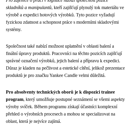
Pro zájemce o práci v logistice nabízí společnost pozice
skladníků a manipulantů
, kteří zajišťují plynulý tok materiálu ve
výrobě a expedici hotových výrobků. Tyto pozice vyžadují
fyzickou zdatnost a schopnost práce s moderními skladovými
systémy.
Společnost také nabízí možnost uplatnění v oblasti balení a
finální úpravy produktů. Pracovníci na těchto pozicích zajišťují
správné označení výrobků, jejich balení a přípravu k expedici.
Důraz je kladen na pečlivost a estetické cítění, jelikož prezentace
produktů je pro značku Yankee Candle velmi důležitá.
Pro absolventy technických oborů je k dispozici trainee
program
, který umožňuje postupné seznámení se všemi aspekty
výroby svíček. Během programu získají účastníci komplexní
přehled o výrobních procesech a mohou se specializovat na
oblast, která je nejvíce zajímá.