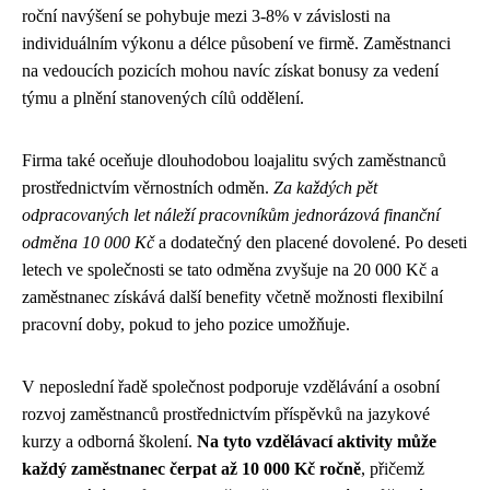
roční navýšení se pohybuje mezi 3-8% v závislosti na
individuálním výkonu a délce působení ve firmě. Zaměstnanci
na vedoucích pozicích mohou navíc získat bonusy za vedení
týmu a plnění stanovených cílů oddělení.
Firma také oceňuje dlouhodobou loajalitu svých zaměstnanců
prostřednictvím věrnostních odměn.
Za každých pět
odpracovaných let náleží pracovníkům jednorázová finanční
odměna 10 000 Kč
a dodatečný den placené dovolené. Po deseti
letech ve společnosti se tato odměna zvyšuje na 20 000 Kč a
zaměstnanec získává další benefity včetně možnosti flexibilní
pracovní doby, pokud to jeho pozice umožňuje.
V neposlední řadě společnost podporuje vzdělávání a osobní
rozvoj zaměstnanců prostřednictvím příspěvků na jazykové
kurzy a odborná školení.
Na tyto vzdělávací aktivity může
každý zaměstnanec čerpat až 10 000 Kč ročně
, přičemž