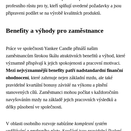
profesního růstu pro ty, kteří splňují uvedené požadavky a jsou
připraveni podílet se na výrobě kvalitních produktů.
Benefity a výhody pro zaměstnance
Práce ve společnosti Yankee Candle přináší našim
zaměstnancům širokou škálu atraktivních benefitů a výhod, které
významně přispívají k jejich spokojenosti a pracovní motivaci.
Mezi nejvýznamnější benefity patří nadstandardní finanční
ohodnocení
, které zahrnuje nejen základní mzdu, ale také
pravidelné kvartální bonusy závislé na výkonu a plnění
stanovených cílů. Zaměstnanci mohou počítat s každoročním
navyšováním mzdy na základě jejich pracovních výsledků a
délky působení ve společnosti.
V oblasti osobního rozvoje nabízíme
komplexní systém
vzdělávání a profesního růstu
. Součástí jsou pravidelná školení,