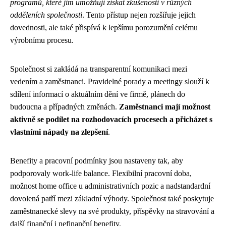
programů, které jim umožňují získat zkušenosti v různých
odděleních společnosti
. Tento přístup nejen rozšiřuje jejich
dovednosti, ale také přispívá k lepšímu porozumění celému
výrobnímu procesu.
Společnost si zakládá na transparentní komunikaci mezi
vedením a zaměstnanci. Pravidelné porady a meetingy slouží k
sdílení informací o aktuálním dění ve firmě, plánech do
budoucna a případných změnách.
Zaměstnanci mají možnost
aktivně se podílet na rozhodovacích procesech a přicházet s
vlastními nápady na zlepšení
.
Benefity a pracovní podmínky jsou nastaveny tak, aby
podporovaly work-life balance. Flexibilní pracovní doba,
možnost home office u administrativních pozic a nadstandardní
dovolená patří mezi základní výhody. Společnost také poskytuje
zaměstnanecké slevy na své produkty, příspěvky na stravování a
další finanční i nefinanční benefity.