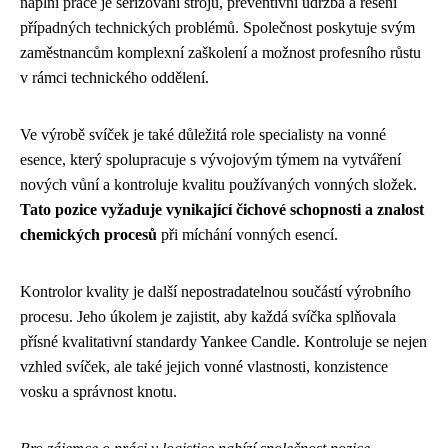
náplní práce je seřizování strojů, preventivní údržba a řešení
případných technických problémů. Společnost poskytuje svým
zaměstnancům komplexní zaškolení a možnost profesního růstu
v rámci technického oddělení.
Ve výrobě svíček je také důležitá role specialisty na vonné
esence, který spolupracuje s vývojovým týmem na vytváření
nových vůní a kontroluje kvalitu používaných vonných složek.
Tato pozice vyžaduje vynikající čichové schopnosti a znalost
chemických procesů
při míchání vonných esencí.
Kontrolor kvality je další nepostradatelnou součástí výrobního
procesu. Jeho úkolem je zajistit, aby každá svíčka splňovala
přísné kvalitativní standardy Yankee Candle. Kontroluje se nejen
vzhled svíček, ale také jejich vonné vlastnosti, konzistence
vosku a správnost knotu.