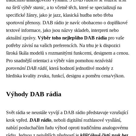
na širší výběr stanic,
a to včetně těch, které se specializují na
specifické žánry, jako je jazz, klasická hudba nebo třeba
sportovní přenosy. DAB rádio je navíc obohaceno o doplňkové
textové informace, jako jsou názvy skladeb, interpreti nebo
aktuální zprávy.
Výběr toho nejlepšího DAB rádia
pro vaše
potřeby závisí na vašich preferencích. Na trhu je k dispozici
široká škála modelů s rozmanitými funkcemi, designem a cenou.
Pro snadnější orientaci a výběr vám pomohou
nezávislá
porovnání DAB rádií,
která hodnotí jednotlivé modely z
hlediska kvality zvuku, funkcí, designu a poměru cena/výkon.
Výhody DAB rádia
Svět rádia se neustále vyvíjí a DAB rádio představuje vzrušující
krok vpřed.
DAB rádio
, neboli digitální rozhlasové vysílání,
nabízí posluchačům řadu výhod oproti tradičnímu analogovému
rádiu. Jednou z největších předností je
křišťálově čistý zvuk bez