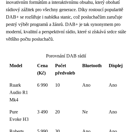
inovativním formátům a interaktivnímu obsahu, který obohatí
rádiový zážitek pro všechny generace. Díky rostoucí popularitě
DAB+ se rozšiřuje i nabídka stanic, což posluchačům zaručuje
pestrý výběr programů a žánrů. DAB+ je tak synonymem pro
moderní, kvalitní a perspektivní rádio, které si získává srdce stále
většího počtu posluchačů.
Porovnání DAB rádií
Model
Cena
Počet
Bluetooth
Displej
(Kč)
předvoleb
Ruark
6 990
10
Ano
Ano
Audio R1
Mk4
Pure
3 490
20
Ne
Ano
Evoke H3
Roberts
5 990
30
Ano
Ano