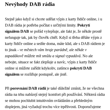
Nevýhody DAB rádia
Stejně jako když si chcete udělat
výpis z karty řidiče online
, i u
DAB rádia je potřeba počítat s určitými limity.
Pokrytí
signálem DAB
se pořád vylepšuje, ale fakt je, že někde prostě
nefunguje tak, jak by člověk chtěl. Když si třeba děláte výpis z
karty řidiče online a sedíte doma, máte klid, ale s DAB rádiem je
to jinak -
ve městech vám hraje parádně, ale někde v
zapadákově můžete mít smůlu a signal vypadává
. No ale
nebojte, situace se fakt zlepšuje a navíc, výpis z karty řidiče
online si můžete zařídit kdykoliv, zatímco
pokrytí DAB
signálem
se rozšiřuje postupně, ale jistě.
Při
porovnání DAB rádií
je také důležité zmínit, že ne všechna
rádia na trhu nabízejí stejný komfort při používání. Některá rádia
se mohou pochlubit intuitivním ovládáním a přehledným
displejem, jiná vyžadují trochu více trpělivosti. Doporučujeme