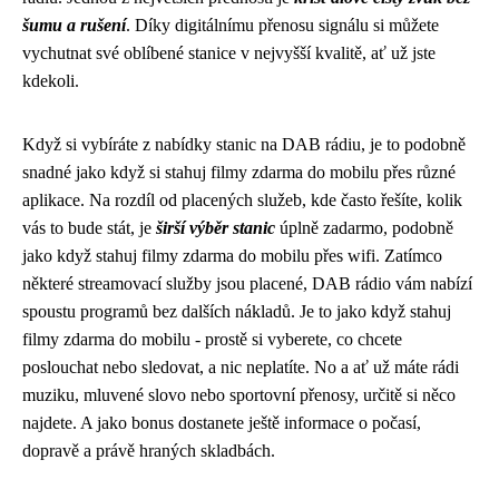
šumu a rušení
. Díky digitálnímu přenosu signálu si můžete
vychutnat své oblíbené stanice v nejvyšší kvalitě, ať už jste
kdekoli.
Když si vybíráte z nabídky stanic na DAB rádiu, je to podobně
snadné jako když si
stahuj filmy zdarma do mobilu
přes různé
aplikace. Na rozdíl od placených služeb, kde často řešíte, kolik
vás to bude stát, je
širší výběr stanic
úplně zadarmo, podobně
jako když stahuj filmy zdarma do mobilu přes wifi. Zatímco
některé streamovací služby jsou placené, DAB rádio vám nabízí
spoustu programů bez dalších nákladů. Je to jako když stahuj
filmy zdarma do mobilu - prostě si vyberete, co chcete
poslouchat nebo sledovat, a nic neplatíte. No a ať už máte rádi
muziku, mluvené slovo nebo sportovní přenosy, určitě si něco
najdete. A jako bonus dostanete ještě informace o počasí,
dopravě a právě hraných skladbách.