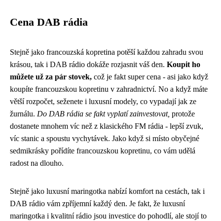
Cena DAB rádia
Stejně jako francouzská kopretina potěší každou zahradu svou
krásou, tak i
DAB rádio
dokáže rozjasnit váš den.
Koupit ho
můžete už za pár stovek,
což je fakt super cena - asi jako když
koupíte francouzskou kopretinu v zahradnictví. No a když máte
větší rozpočet, seženete i luxusní modely, co vypadají jak ze
žurnálu.
Do DAB rádia se fakt vyplatí zainvestovat,
protože
dostanete mnohem víc než z klasického FM rádia - lepší zvuk,
víc stanic a spoustu vychytávek. Jako když si místo obyčejné
sedmikrásky pořídíte francouzskou kopretinu, co vám udělá
radost na dlouho.
Stejně jako
luxusní maringotka
nabízí komfort na cestách, tak i
DAB rádio vám zpříjemní každý den. Je fakt, že luxusní
maringotka i kvalitní rádio jsou investice do pohodlí, ale stojí to