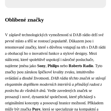
Oblíbené značky
V záplavě technologických vymožeností si DAB rádio drží své
pevné místo a těší se rostoucí popularitě. Důkazem jsou i
renomované značky, které s důvěrou vstupují na trh s DAB rádii
a obohacují ho o inovativní funkce a stylové designy. Mezi
stálicemi, které spolehlivě uspokojí i náročné posluchače,
najdeme jména jako
Sony
,
Philips
nebo
Roberts Radio
. Tyto
značky jsou zárukou špičkové kvality zvuku, intuitivního
ovládání a dlouhé životnosti.
DAB rádia těchto značek se stávají
elegantním doplňkem moderních interiérů a přinášejí radost z
poslechu do všedních dnů.
Vedle zavedených značek se
prosazují i nové, dynamické společnosti, které přicházejí s
originálními koncepty a posouvají hranice možností. Příkladem
může být značka
Pure
, která se specializuje na kompaktní a