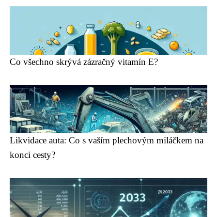
Co všechno skrývá zázračný vitamín E?
Likvidace auta: Co s vaším plechovým miláčkem na
konci cesty?