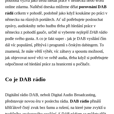
podobná výzva jako třeba hledat
práce v německu
nebo word
online zdarma. Naštěstí dneska můžeme dělat
porovnání DAB
rádií
celkem v pohodě, podobně jako když koukáme po práci v
německu na různých portálech. Ať už potřebujete poslouchat
zprávy, audioknihy nebo hudbu třeba při hledání práce v
německu z pohodlí gauče, určitě si vyberete
nejlepší DAB rádio
podle svého gusta. A co je fakt super - jak je DAB vysílání čím
dál víc populární, přibývá i programů s českým dabingem. To
znamená, že máte větší výběr, víc zábavy a spoustu možností,
jak objevovat nové věci ve světě audia, třeba když si potřebujete
odpočinout od hledání práce za hranicemi u počítače.
Co je DAB rádio
Digitální rádio DAB, neboli Digital Audio Broadcasting,
představuje novou éru v poslechu rádia.
DAB rádio
přináší
křišťálově čistý zvuk bez šumu a rušení, na které jsme zvyklí u
tradičního analogového vysílání.
S DAB rádiem se můžete těšit