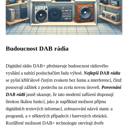
Budoucnost DAB rádia
Digitální rádio DAB+ představuje budoucnost rádiového
vysílání a nabízí posluchačům řadu výhod.
Nejlepší DAB rádia
se pyšní křišťálově čistým zvukem bez šumu a interferencí, čímž
posouvají zážitek z poslechu na zcela novou úroveň.
Porovnání
DAB rádií
jasně ukazuje, že tato moderní zařízení disponují
širokou škálou funkcí, jako je například možnost příjmu
digitálních textových informací, zobrazování názvů stanic a
programů, a v některých případech i barevných obrázků.
Rozšířené možnosti DAB+ technologie otevírají dveře