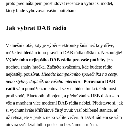
proto před nákupem prostudovat recenze a vybrat si model,
který bude vyhovovat vašim potřebám.
Jak vybrat DAB rádio
V dnešní době, kdy je výběr elektroniky širší než kdy dříve,
může být hledání toho pravého DAB rádia oříškem. Nezoufejte!
Výběr toho nejlepšího DAB rádia pro vaše potřeby
je s
trochou snahy hračka. Začněte zvážením, kde budete rádio
nejčastěji používat.
Hledáte kompaktního společníka na cesty,
nebo stylový doplněk do vašeho interiéru?
Porovnání DAB
rádií
vám pomůže zorientovat se v nabídce funkcí. Odolnost
proti vodě, Bluetooth připojení, a přehrávání z USB disku – to
vše a mnohem více moderní DAB rádia nabízí. Představte si, jak
si vychutnáváte křišťálově čistý zvuk vaší oblíbené stanice, ať
už relaxujete v parku, nebo vaříte večeři. S DAB rádiem se vám
otevírá svět kvalitního poslechu bez šumu a rušení.