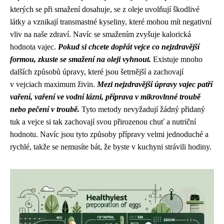
kterých se při smažení dosahuje, se z oleje uvolňují škodlivé
látky a vznikají transmastné kyseliny, které mohou mít negativní
vliv na naše zdraví. Navíc se smažením zvyšuje kalorická
hodnota vajec.
Pokud si chcete dopřát vejce co nejzdravější
formou, zkuste se smažení na oleji vyhnout.
Existuje mnoho
dalších způsobů úpravy, které jsou šetrnější a zachovají
v vejciach maximum živin.
Mezi nejzdravější úpravy vajec patří
vaření, vaření ve vodní lázni, příprava v mikrovlnné troubě
nebo pečení v troubě.
Tyto metody nevyžadují žádný přidaný
tuk a vejce si tak zachovají svou přirozenou chuť a nutriční
hodnotu. Navíc jsou tyto způsoby přípravy velmi jednoduché a
rychlé, takže se nemusíte bát, že byste v kuchyni strávili hodiny.