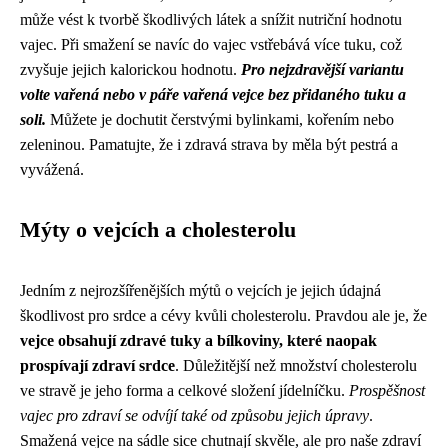
může vést k tvorbě škodlivých látek a snížit nutriční hodnotu
vajec. Při smažení se navíc do vajec vstřebává více tuku, což
zvyšuje jejich kalorickou hodnotu.
Pro nejzdravější variantu
volte vařená nebo v páře vařená vejce bez přidaného tuku a
soli.
Můžete je dochutit čerstvými bylinkami, kořením nebo
zeleninou. Pamatujte, že i zdravá strava by měla být pestrá a
vyvážená.
Mýty o vejcích a cholesterolu
Jedním z nejrozšířenějších mýtů o vejcích je jejich údajná
škodlivost pro srdce a cévy kvůli cholesterolu. Pravdou ale je, že
vejce obsahují zdravé tuky a bílkoviny, které naopak
prospívají zdraví srdce
. Důležitější než množství cholesterolu
ve stravě je jeho forma a celkové složení jídelníčku.
Prospěšnost
vajec pro zdraví se odvíjí také od způsobu jejich úpravy
.
Smažená vejce na sádle sice chutnají skvěle, ale pro naše zdraví