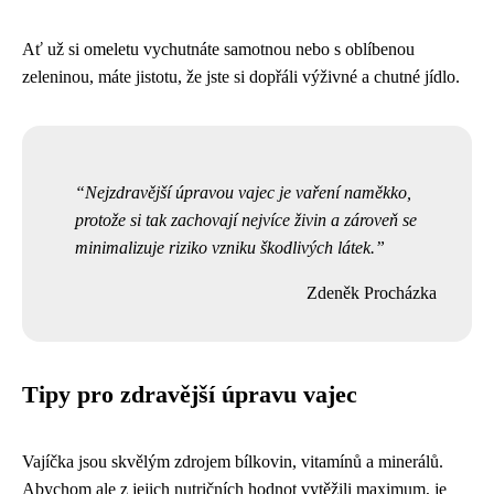
Ať už si omeletu vychutnáte samotnou nebo s oblíbenou
zeleninou, máte jistotu, že jste si dopřáli výživné a chutné jídlo.
Nejzdravější úpravou vajec je vaření naměkko,
protože si tak zachovají nejvíce živin a zároveň se
minimalizuje riziko vzniku škodlivých látek.
Zdeněk Procházka
Tipy pro zdravější úpravu vajec
Vajíčka jsou skvělým zdrojem bílkovin, vitamínů a minerálů.
Abychom ale z jejich nutričních hodnot vytěžili maximum, je