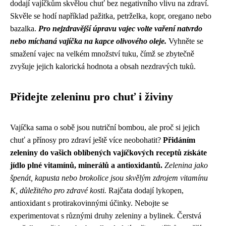
dodají vajíčkům skvělou chuť bez negativního vlivu na zdraví.
Skvěle se hodí například pažitka, petrželka, kopr, oregano nebo
bazalka.
Pro nejzdravější úpravu vajec volte vaření natvrdo
nebo míchaná vajíčka na kapce olivového oleje.
Vyhněte se
smažení vajec na velkém množství tuku, čímž se zbytečně
zvyšuje jejich kalorická hodnota a obsah nezdravých tuků.
Přidejte zeleninu pro chuť i živiny
Vajíčka sama o sobě jsou nutriční bombou, ale proč si jejich
chuť a přínosy pro zdraví ještě více neobohatit?
Přidáním
zeleniny do vašich oblíbených vajíčkových receptů získáte
jídlo plné vitamínů, minerálů a antioxidantů.
Zelenina jako
špenát, kapusta nebo brokolice jsou skvělým zdrojem vitamínu
K, důležitého pro zdravé kosti.
Rajčata dodají lykopen,
antioxidant s protirakovinnými účinky. Nebojte se
experimentovat s různými druhy zeleniny a bylinek. Čerstvá