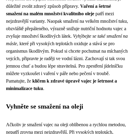
důležité zvolit zdravý způsob přípravy.
Vaření a šetrné
smažení na malém množství kvalitního oleje
patří mezi
nejzdravější varianty. Naopak smažení na velkém množství tuku,
obzvláště přepáleného, ​​výrazně snižuje nutriční hodnotu vajec a
zvyšuje množství škodlivých látek.
Vyhýbejte se také smažení na
másle
, které při vysokých teplotách oxiduje a stává se pro
organismus škodlivým. Pokud si chcete pochutnat na míchaných
vejcích, připravte je raději ve vodní lázni. Zachovají si tak svou
jemnou chuť a budou lépe stravitelná. Pro zpestření jídelníčku
můžete vyzkoušet i vaření v páře nebo pečení v troubě.
Pamatujte, že
klíčem k zdravé úpravě vajec je šetrnost a
minimalizace tuku
.
Vyhněte se smažení na oleji
Ačkoliv je smažení vajec na oleji oblíbenou a rychlou metodou,
nepatří zrovna mezi nejzdravější. Při vysokých teplotách,