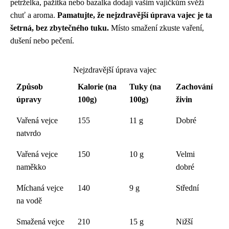
petrželka, pažitka nebo bazalka dodají vašim vajíčkům svěží
chuť a aroma.
Pamatujte, že nejzdravější úprava vajec je ta
šetrná, bez zbytečného tuku.
Místo smažení zkuste vaření,
dušení nebo pečení.
Nejzdravější úprava vajec
Způsob
Kalorie (na
Tuky (na
Zachování
úpravy
100g)
100g)
živin
Vařená vejce
155
11 g
Dobré
natvrdo
Vařená vejce
150
10 g
Velmi
naměkko
dobré
Míchaná vejce
140
9 g
Střední
na vodě
Smažená vejce
210
15 g
Nižší