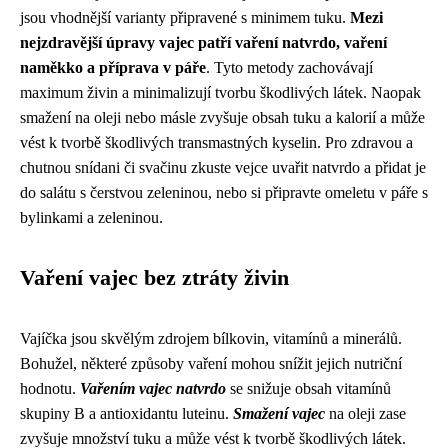
jsou vhodnější varianty připravené s minimem tuku.
Mezi
nejzdravější úpravy vajec patří vaření natvrdo, vaření
naměkko a příprava v páře
. Tyto metody zachovávají
maximum živin a minimalizují tvorbu škodlivých látek. Naopak
smažení na oleji nebo másle zvyšuje obsah tuku a kalorií a může
vést k tvorbě škodlivých transmastných kyselin. Pro zdravou a
chutnou snídani či svačinu zkuste vejce uvařit natvrdo a přidat je
do salátu s čerstvou zeleninou, nebo si připravte omeletu v páře s
bylinkami a zeleninou.
Vaření vajec bez ztráty živin
Vajíčka jsou skvělým zdrojem bílkovin, vitamínů a minerálů.
Bohužel, některé způsoby vaření mohou snížit jejich nutriční
hodnotu.
Vařením vajec natvrdo
se snižuje obsah vitamínů
skupiny B a antioxidantu luteinu.
Smažení vajec
na oleji zase
zvyšuje množství tuku a může vést k tvorbě škodlivých látek.