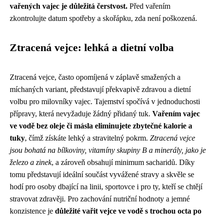
vařených vajec je důležitá čerstvost.
Před vařením
zkontrolujte datum spotřeby a skořápku, zda není poškozená.
Ztracená vejce: lehká a dietní volba
Ztracená vejce, často opomíjená v záplavě smažených a
míchaných variant, představují překvapivě zdravou a dietní
volbu pro milovníky vajec. Tajemství spočívá v jednoduchosti
přípravy, která nevyžaduje žádný přidaný tuk.
Vařením vajec
ve vodě bez oleje či másla eliminujete zbytečné kalorie a
tuky
, čímž získáte lehký a stravitelný pokrm.
Ztracená vejce
jsou bohatá na bílkoviny, vitamíny skupiny B a minerály, jako je
železo a zinek
, a zároveň obsahují minimum sacharidů. Díky
tomu představují ideální součást vyvážené stravy a skvěle se
hodí pro osoby dbající na linii, sportovce i pro ty, kteří se chtějí
stravovat zdravěji. Pro zachování nutriční hodnoty a jemné
konzistence je
důležité vařit vejce ve vodě s trochou octa po