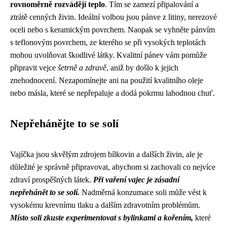
rovnoměrně rozvádějí teplo
. Tím se zamezí připalování a
ztrátě cenných živin. Ideální volbou jsou pánve z litiny, nerezové
oceli nebo s keramickým povrchem. Naopak se vyhněte pánvím
s teflonovým povrchem, ze kterého se při vysokých teplotách
mohou uvolňovat škodlivé látky. Kvalitní pánev vám pomůže
připravit vejce
šetrně a zdravě
, aniž by došlo k jejich
znehodnocení. Nezapomínejte ani na použití kvalitního oleje
nebo másla, které se nepřepaluje a dodá pokrmu lahodnou chuť.
Nepřehánějte to se solí
Vajíčka jsou skvělým zdrojem bílkovin a dalších živin, ale je
důležité je správně připravovat, abychom si zachovali co nejvíce
zdraví prospěšných látek.
Při vaření vajec je zásadní
nepřehánět to se solí.
Nadměrná konzumace soli může vést k
vysokému krevnímu tlaku a dalším zdravotním problémům.
Místo soli zkuste experimentovat s bylinkami a kořením,
které