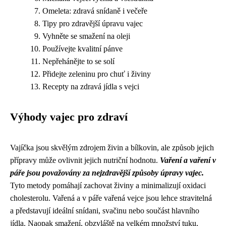
Omeleta: zdravá snídaně i večeře
Tipy pro zdravější úpravu vajec
Vyhněte se smažení na oleji
Používejte kvalitní pánve
Nepřehánějte to se solí
Přidejte zeleninu pro chuť i živiny
Recepty na zdravá jídla s vejci
Výhody vajec pro zdraví
Vajíčka jsou skvělým zdrojem živin a bílkovin, ale způsob jejich
přípravy může ovlivnit jejich nutriční hodnotu.
Vaření a vaření v
páře jsou považovány za nejzdravější způsoby úpravy vajec.
Tyto metody pomáhají zachovat živiny a minimalizují oxidaci
cholesterolu. Vařená a v páře vařená vejce jsou lehce stravitelná
a představují ideální snídani, svačinu nebo součást hlavního
jídla. Naopak smažení, obzvláště na velkém množství tuku,