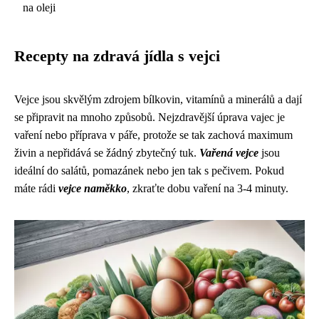
na oleji
Recepty na zdravá jídla s vejci
Vejce jsou skvělým zdrojem bílkovin, vitamínů a minerálů a dají
se připravit na mnoho způsobů. Nejzdravější úprava vajec je
vaření nebo příprava v páře, protože se tak zachová maximum
živin a nepřidává se žádný zbytečný tuk.
Vařená vejce
jsou
ideální do salátů, pomazánek nebo jen tak s pečivem. Pokud
máte rádi
vejce naměkko
, zkraťte dobu vaření na 3-4 minuty.