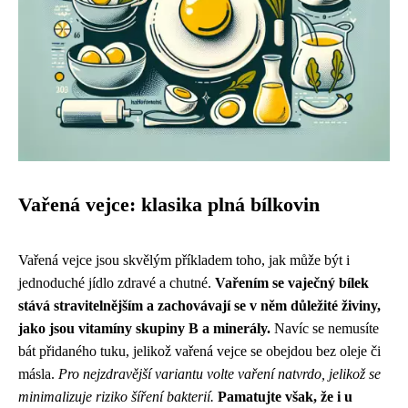
Vařená vejce: klasika plná bílkovin
Vařená vejce jsou skvělým příkladem toho, jak může být i
jednoduché jídlo zdravé a chutné.
Vařením se vaječný bílek
stává stravitelnějším a zachovávají se v něm důležité živiny,
jako jsou vitamíny skupiny B a minerály.
Navíc se nemusíte
bát přidaného tuku, jelikož vařená vejce se obejdou bez oleje či
másla.
Pro nejzdravější variantu volte vaření natvrdo, jelikož se
minimalizuje riziko šíření bakterií.
Pamatujte však, že i u