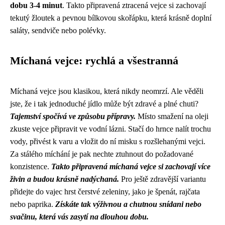
dobu 3-4 minut
. Takto připravená ztracená vejce si zachovají
tekutý žloutek a pevnou bílkovou skořápku, která krásně doplní
saláty, sendviče nebo polévky.
Míchaná vejce: rychlá a všestranná
Míchaná vejce jsou klasikou, která nikdy neomrzí. Ale věděli
jste, že i tak jednoduché jídlo může být zdravé a plné chuti?
Tajemství spočívá ve způsobu přípravy.
Místo smažení na oleji
zkuste vejce připravit ve vodní lázni. Stačí do hrnce nalít trochu
vody, přivést k varu a vložit do ní misku s rozšlehanými vejci.
Za stálého míchání je pak nechte ztuhnout do požadované
konzistence.
Takto připravená míchaná vejce si zachovají více
živin a budou krásně nadýchaná.
Pro ještě zdravější variantu
přidejte do vajec hrst čerstvé zeleniny, jako je špenát, rajčata
nebo paprika.
Získáte tak výživnou a chutnou snídani nebo
svačinu, která vás zasytí na dlouhou dobu.