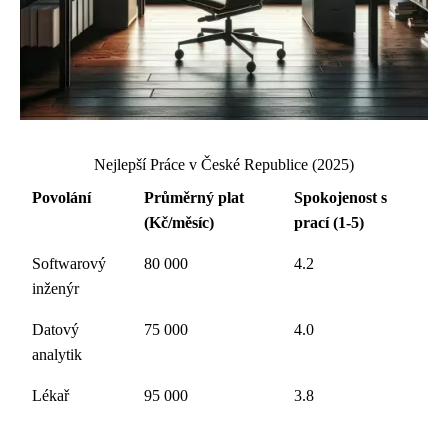
Nejlepší Práce v České Republice (2025)
Povolání
Průměrný plat
Spokojenost s
(Kč/měsíc)
prací (1-5)
Softwarový
80 000
4.2
inženýr
Datový
75 000
4.0
analytik
Lékař
95 000
3.8