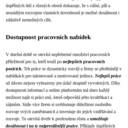
úspěšných lidí z různých oborů dokazuje, že s vášní, pílí a
neustálým rozvojem vlastních dovedností je možné dosáhnout i
zdánlivě nemožných cílů.
Dostupnost pracovních nabídek
V dnešní době se otevírá nepřeberné množství pracovních
příležitostí pro ty, kteří touží po
nejlepších pracovních
pozicích
. Trh práce se dynamicky rozvíjí a firmy se předhánějí v
nabídkách pro talentované a motivované jedince.
Nejlepší práce
už dávno nejsou vyhrazeny jen úzké skupině vyvolených. Díky
dostupnosti informací a online platformám má dnes každý
možnost najít si práci snů, která odpovídá jeho kvalifikaci a
zájmům. Stále více firem si uvědomuje důležitost osobního
rozvoje svých zaměstnanců a investuje do jejich vzdělávání a
rozvoje. To otevírá dveře k profesnímu růstu a
umožňuje
dosáhnout i na ty nejprestižnější pozice
. Příklady úspěšných