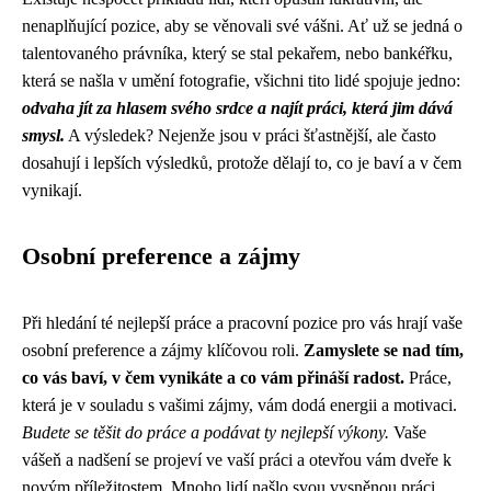
nenaplňující pozice, aby se věnovali své vášni. Ať už se jedná o
talentovaného právníka, který se stal pekařem, nebo bankéřku,
která se našla v umění fotografie, všichni tito lidé spojuje jedno:
odvaha jít za hlasem svého srdce a najít práci, která jim dává
smysl.
A výsledek? Nejenže jsou v práci šťastnější, ale často
dosahují i lepších výsledků, protože dělají to, co je baví a v čem
vynikají.
Osobní preference a zájmy
Při hledání té nejlepší práce a pracovní pozice pro vás hrají vaše
osobní preference a zájmy klíčovou roli.
Zamyslete se nad tím,
co vás baví, v čem vynikáte a co vám přináší radost.
Práce,
která je v souladu s vašimi zájmy, vám dodá energii a motivaci.
Budete se těšit do práce a podávat ty nejlepší výkony.
Vaše
vášeň a nadšení se projeví ve vaší práci a otevřou vám dveře k
novým příležitostem. Mnoho lidí našlo svou vysněnou práci