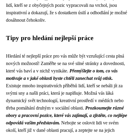
lidí, kteří se z obyčejných pozic vypracovali na vrchol, jsou
inspirativní a dokazují, že s dostatkem úsilí a odhodlání je možné
dosáhnout čehokoliv.
Tipy pro hledání nejlepší práce
Hledání té nejlepší práce pro vás může být vzrušující cesta plná
nových možností! Zaměřte se na své silné stránky a dovednosti,
které vás baví a v nichž vynikáte.
Přemýšlejte o tom, co vás
motivuje a v jaké oblasti byste chtěli zanechat svůj otisk.
Existuje mnoho inspirativních příběhů lidí, kteří se nebáli jít za
svými sny a našli práci, která je naplňuje. Možná vás láká
dynamický svět technologií, kreativní prostředí v médiích nebo
třeba pomáhání druhým v sociální oblasti.
Prozkoumejte různé
obory a pracovní pozice, které vás zajímají, a zjistěte, co nejlépe
odpovídá vašim představám.
Nebojte se oslovit lidi ve svém
okolí, kteří již v dané oblasti pracují, a zeptejte se na jejich