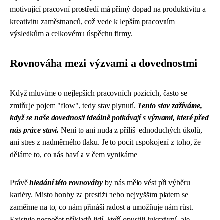
motivující pracovní prostředí má přímý dopad na produktivitu a
kreativitu zaměstnanců, což vede k lepším pracovním
výsledkům a celkovému úspěchu firmy.
Rovnováha mezi výzvami a dovednostmi
Když mluvíme o nejlepších pracovních pozicích, často se
zmiňuje pojem "flow", tedy stav plynutí.
Tento stav zažíváme,
když se naše dovednosti ideálně potkávají s výzvami, které před
nás práce staví.
Není to ani nuda z příliš jednoduchých úkolů,
ani stres z nadměrného tlaku. Je to pocit uspokojení z toho, že
děláme to, co nás baví a v čem vynikáme.
Právě
hledání této rovnováhy
by nás mělo vést při výběru
kariéry. Místo honby za prestiží nebo nejvyšším platem se
zaměřme na to, co nám přináší radost a umožňuje nám růst.
Existuje nespočet příkladů lidí, kteří opustili lukrativní, ale