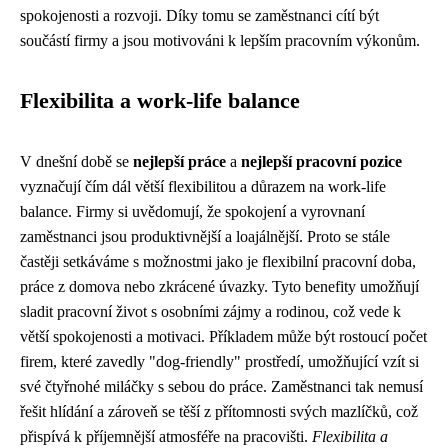
spokojenosti a rozvoji. Díky tomu se zaměstnanci cítí být
součástí firmy a jsou motivováni k lepším pracovním výkonům.
Flexibilita a work-life balance
V dnešní době se
nejlepší práce
a
nejlepší pracovní pozice
vyznačují čím dál větší flexibilitou a důrazem na work-life
balance. Firmy si uvědomují, že spokojení a vyrovnaní
zaměstnanci jsou produktivnější a loajálnější. Proto se stále
častěji setkáváme s možnostmi jako je flexibilní pracovní doba,
práce z domova nebo zkrácené úvazky. Tyto benefity umožňují
sladit pracovní život s osobními zájmy a rodinou, což vede k
větší spokojenosti a motivaci. Příkladem může být rostoucí počet
firem, které zavedly "dog-friendly" prostředí, umožňující vzít si
své čtyřnohé miláčky s sebou do práce. Zaměstnanci tak nemusí
řešit hlídání a zároveň se těší z přítomnosti svých mazlíčků, což
přispívá k příjemnější atmosféře na pracovišti.
Flexibilita a