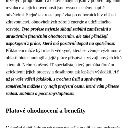
Inženýři, programátoři a datoví analytici jsou v popředí digitální
revoluce a jejich dovednosti jsou vysoce ceněny napříč
odvětvími. Stejně tak roste poptávka po odbornících v oblasti
zdravotnictví, obnovitelných zdrojů energie a udržitelného
rozvoje.
Tyto profese nejenže slibují stabilní zaměstnání s
atraktivním finančním ohodnocením, ale také přinášejí
uspokojení z práce, která má pozitivní dopad na společnost.
Příkladem může být mladá vědkyně, která se věnuje výzkumu v
oblasti biotechnologií a jejíž práce přispívá k vývoji nových léků
a terapií. Nebo zkušený IT specialista, který pomáhá firmám
zefektivnit jejich procesy a dosáhnout tak lepších výsledků.
Ať
už je vaše vášeň jakákoli, s trochou úsilí a správným
zaměřením můžete i vy najít profesní cestu, která vám přinese
radost, stabilitu a pocit smysluplnosti.
Platové ohodnocení a benefity
V dnešní době, kdy se trh práce neustále vyvíjí, je pro uchazeče