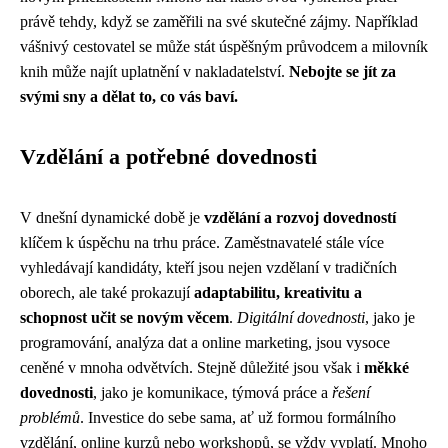
právě tehdy, když se zaměřili na své skutečné zájmy. Například
vášnivý cestovatel se může stát úspěšným průvodcem a milovník
knih může najít uplatnění v nakladatelství.
Nebojte se jít za
svými sny a dělat to, co vás baví.
Vzdělání a potřebné dovednosti
V dnešní dynamické době je
vzdělání a rozvoj dovedností
klíčem k úspěchu na trhu práce. Zaměstnavatelé stále více
vyhledávají kandidáty, kteří jsou nejen vzdělaní v tradičních
oborech, ale také prokazují
adaptabilitu, kreativitu a
schopnost učit se novým věcem
.
Digitální dovednosti
, jako je
programování, analýza dat a online marketing, jsou vysoce
ceněné v mnoha odvětvích. Stejně důležité jsou však i
měkké
dovednosti
, jako je komunikace, týmová práce a
řešení
problémů
. Investice do sebe sama, ať už formou formálního
vzdělání, online kurzů nebo workshopů, se vždy vyplatí. Mnoho