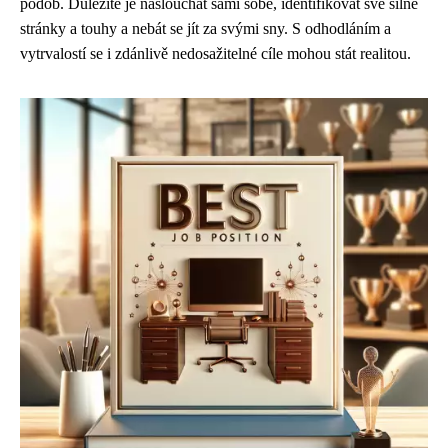
podob. Důležité je naslouchat sami sobě, identifikovat své silné
stránky a touhy a nebát se jít za svými sny. S odhodláním a
vytrvalostí se i zdánlivě nedosažitelné cíle mohou stát realitou.