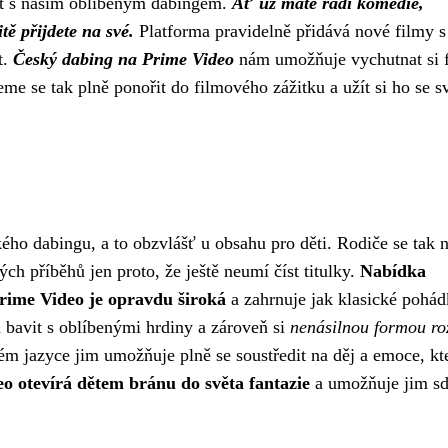
at s naším oblíbeným dabingem.
Ať už máte rádi komedie,
ě přijdete na své.
Platforma pravidelně přidává nové filmy s
t.
Český dabing na Prime Video
nám umožňuje vychutnat si 
žeme se tak plně ponořit do filmového zážitku a užít si ho se 
ého dabingu, a to obzvlášť u obsahu pro děti. Rodiče se tak 
vých příběhů jen proto, že ještě neumí číst titulky.
Nabídka
rime Video je opravdu široká
a zahrnuje jak klasické pohád
 bavit s oblíbenými hrdiny a zároveň si
nenásilnou formou roz
ném jazyce jim umožňuje plně se soustředit na děj a emoce, kt
o otevírá dětem bránu do světa fantazie
a umožňuje jim sd