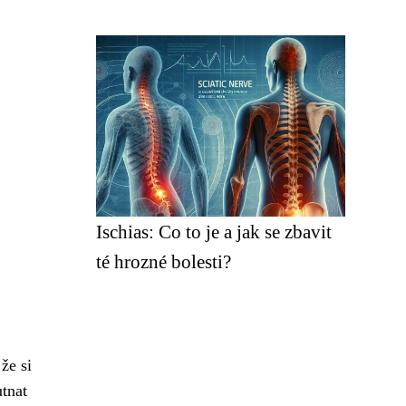
Ischias: Co to je a jak se zbavit
té hrozné bolesti?
že si
utnat