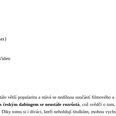
ax)
Video
ále větší popularitu a stává se nedílnou součástí filmového a
 s českým dabingem se neustále rozrůstá
, což svědčí o tom, 
. Díky tomu si i diváci, kteří neholdují titulkům, mohou vych