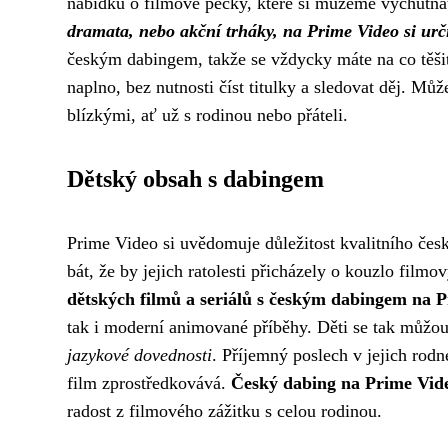
nabídku o filmové pecky, které si můžeme vychutn
dramata, nebo akční trháky, na Prime Video si určit
českým dabingem, takže se vždycky máte na co těši
naplno, bez nutnosti číst titulky a sledovat děj. Mů
blízkými, ať už s rodinou nebo přáteli.
Dětský obsah s dabingem
Prime Video si uvědomuje důležitost kvalitního česk
bát, že by jejich ratolesti přicházely o kouzlo filmo
dětských filmů a seriálů s českým dabingem na P
tak i moderní animované příběhy. Děti se tak můžou
jazykové dovednosti
. Příjemný poslech v jejich rod
film zprostředkovává.
Český dabing na Prime Vide
radost z filmového zážitku s celou rodinou.