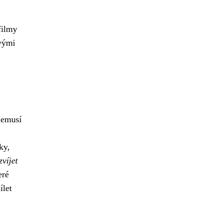
filmy
svými
nemusí
ky,
víjet
eré
ílet