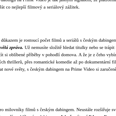
t co nejlepší filmový a seriálový zážitek.
 důkazem je rostoucí počet filmů a seriálů s českým dabinge
kvělá zpráva.
Už nemusíte složitě hledat titulky nebo se trápit 
ít si oblíbené příběhy v pohodlí domova. A že je z čeho vybír
ých thrillerů, přes romantické komedie až po dokumentární fi
vat nové světy, s českým dabingem na Prime Video si zaručen
pro milovníky filmů s českým dabingem. Neustále rozšiřuje s