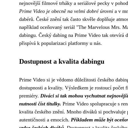
nejnovější filmové trháky a seriálové pecky v poho
Prime Video je obecně na velmi dobré úrovni
a v mn
dabérů. České znění tak často skvěle doplňuje atmo
například oceňovaný seriál "The Marvelous Mrs. Mais
dabingu. Český dabing na Prime Video tak otevírá d
přispívá k popularizaci platformy u nás.
Dostupnost a kvalita dabingu
Prime Video si je vědomo důležitosti českého dabing
dostupnosti a kvality. Výsledkem je rostoucí počet 
premiéry.
Diváci si tak mohou vychutnat nejnovější 
nutnosti číst titulky.
Prime Video spolupracuje s ren
kvalita českého znění. Mnoho diváků si pochvaluje 
autentičnosti a emocích.
Příkladem může být oceňov
srdce českých diváků.
Dostupnost a kvalita českého