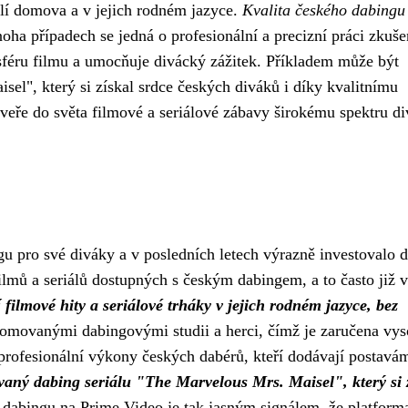
dlí domova a v jejich rodném jazyce.
Kvalita českého dabingu
oha případech se jedná o profesionální a precizní práci zkuš
sféru filmu a umocňuje divácký zážitek. Příkladem může být
el", který si získal srdce českých diváků i díky kvalitnímu
veře do světa filmové a seriálové zábavy širokému spektru di
u pro své diváky a v posledních letech výrazně investovalo 
filmů a seriálů dostupných s českým dabingem, a to často již 
filmové hity a seriálové trháky v jejich rodném jazyce, bez
omovanými dabingovými studii a herci, čímž je zaručena vy
profesionální výkony českých dabérů, kteří dodávají postavá
aný dabing seriálu "The Marvelous Mrs. Maisel", který si 
 dabingu na Prime Video je tak jasným signálem, že platform