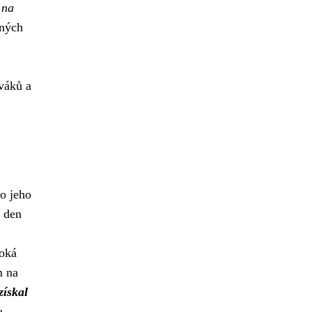
 na
ených
váků a
do jeho
v den
soká
m na
získal
a