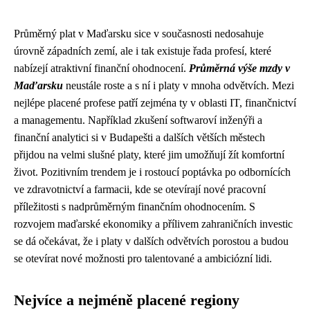
Průměrný plat v Maďarsku sice v současnosti nedosahuje
úrovně západních zemí, ale i tak existuje řada profesí, které
nabízejí atraktivní finanční ohodnocení.
Průměrná výše mzdy v
Maďarsku
neustále roste a s ní i platy v mnoha odvětvích. Mezi
nejlépe placené profese patří zejména ty v oblasti IT, finančnictví
a managementu. Například zkušení softwaroví inženýři a
finanční analytici si v Budapešti a dalších větších městech
přijdou na velmi slušné platy, které jim umožňují žít komfortní
život. Pozitivním trendem je i rostoucí poptávka po odbornících
ve zdravotnictví a farmacii, kde se otevírají nové pracovní
příležitosti s nadprůměrným finančním ohodnocením. S
rozvojem maďarské ekonomiky a přílivem zahraničních investic
se dá očekávat, že i platy v dalších odvětvích porostou a budou
se otevírat nové možnosti pro talentované a ambiciózní lidi.
Nejvíce a nejméně placené regiony