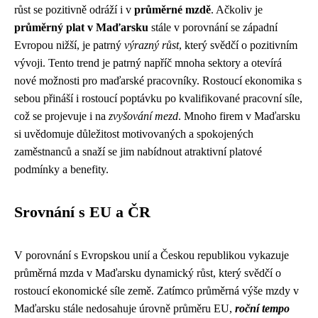
růst se pozitivně odráží i v
průměrné mzdě
. Ačkoliv je
průměrný plat v Maďarsku
stále v porovnání se západní
Evropou nižší, je patrný
výrazný růst
, který svědčí o pozitivním
vývoji. Tento trend je patrný napříč mnoha sektory a otevírá
nové možnosti pro maďarské pracovníky. Rostoucí ekonomika s
sebou přináší i rostoucí poptávku po kvalifikované pracovní síle,
což se projevuje i na
zvyšování mezd
. Mnoho firem v Maďarsku
si uvědomuje důležitost motivovaných a spokojených
zaměstnanců a snaží se jim nabídnout atraktivní platové
podmínky a benefity.
Srovnání s EU a ČR
V porovnání s Evropskou unií a Českou republikou vykazuje
průměrná mzda v Maďarsku dynamický růst, který svědčí o
rostoucí ekonomické síle země. Zatímco průměrná výše mzdy v
Maďarsku stále nedosahuje úrovně průměru EU,
roční tempo