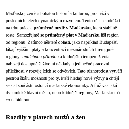
Maďarsko, země s bohatou historií a kulturou, prochází v
posledních letech dynamickým rozvojem. Tento růst se odráží i
na trhu práce a
průměrné mzdě v Maďarsku
, která stabilně
roste. Samozřejmě se
průměrný plat v Maďarsku
liší region
od regionu. Zatímco některé oblasti, jako například Budapešť,
lákají vyššími platy a koncentrací mezinárodních firem, jiné
regiony s
malebnou přírodou
a klidnějším tempem života
nabízejí dostupnější životní náklady a jedinečné pracovní
příležitosti v rozvíjejících se odvětvích. Tato různorodost vytváří
pestrou škálu možností pro ty, kteří hledají nové výzvy a chtějí
se stát součástí rostoucí maďarské ekonomiky. Ať už vás láká
dynamické hlavní město, nebo klidnější regiony, Maďarsko má
co nabídnout.
Rozdíly v platech mužů a žen