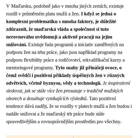
V Maďarsku, podobně jako v mnoha jiných zemích, existuje
rozdíl v průměrném platu mužů a žen.
I když se jedná o
komplexní problematiku s mnoha faktory, je důležité
zdůraznit, že maďarská vláda a společnost si tuto
nerovnováhu uvědomují a aktivně pracují na jejím
snižování.
Existuje řada programů a iniciativ zaměřených na
podporu žen na trhu práce, jako jsou například programy na
podporu flexibility práce a rodičovství, rekvalifikační kurzy a
mentoringové programy.
Tyto snahy již přinášejí ovoce, o
čemž svědčí i pozitivní příklady úspěšných žen v různých
odvětvích, včetně byznysu, vědy a technologií.
Je inspirativní
sledovat, jak se stále více žen prosazuje v tradičně mužských
oborech a dosahuje vynikajících výsledků.
Tato pozitivní
tendence dává naději, že se rozdíly v platech mužů a žen budou i
nadále snižovat a že maďarský trh práce bude stále
spravedlivějším a rovnoprávnějším prostředím pro všechny.