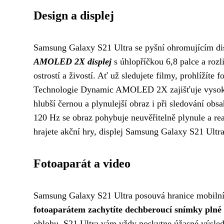
Design a displej
Samsung Galaxy S21 Ultra se pyšní ohromujícím disp
AMOLED 2X displej
s úhlopříčkou 6,8 palce a roz
ostrostí a živostí. Ať už sledujete filmy, prohlížíte 
Technologie Dynamic AMOLED 2X zajišťuje vysoký d
hlubší černou a plynulejší obraz i při sledování ob
120 Hz se obraz pohybuje neuvěřitelně plynule a re
hrajete akční hry, displej Samsung Galaxy S21 Ultr
Fotoaparát a video
Samsung Galaxy S21 Ultra posouvá hranice mobilní 
fotoaparátem zachytíte dechberoucí snímky plné d
oblohu, S21 Ultra vám vždy poskytne úžasné výsle