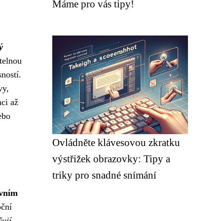
Máme pro vás tipy!
ý
telnou
sností.
vy,
ci až
ebo
Ovládněte klávesovou zkratku
výstřižek obrazovky: Tipy a
triky pro snadné snímání
avním
oční
čují