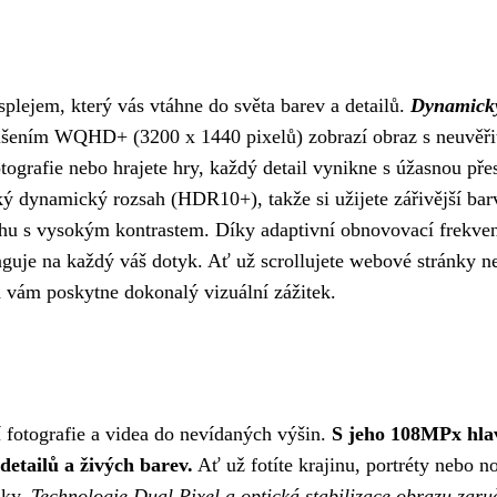
lejem, který vás vtáhne do světa barev a detailů.
Dynamick
lišením WQHD+ (3200 x 1440 pixelů) zobrazí obraz s neuvěři
fotografie nebo hrajete hry, každý detail vynikne s úžasnou pře
ynamický rozsah (HDR10+), takže si užijete zářivější bar
sahu s vysokým kontrastem. Díky adaptivní obnovovací frekven
aguje na každý váš dotyk. Ať už scrollujete webové stránky n
a vám poskytne dokonalý vizuální zážitek.
fotografie a videa do nevídaných výšin.
S jeho 108MPx hl
etailů a živých barev.
Ať už fotíte krajinu, portréty nebo n
dky.
Technologie Dual Pixel a optická stabilizace obrazu zaru