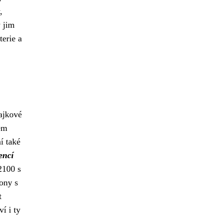
,
ý jim
terie a
lajkové
ém
í také
encí
2100 s
ony s
t
í i ty