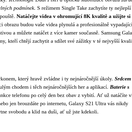
telných podmínek.
S režimem Single Take zachytíte ty nejlepší
spouště.
Natáčejte videa v ohromující 8K kvalitě a užijte si
ci obrazu budou vaše videa plynulá a profesionálně vypadající
eativou a můžete natáčet z více kamer současně. Samsung Gal
 kteří chtějí zachytit a sdílet své zážitky v té nejvyšší kvali
onem, který hravě zvládne i ty nejnáročnější úkoly.
Srdcem
ynulým chodem i těch nejnáročnějších her a aplikací.
Baterie s
kce telefonu po celý den bez obav z vybití. Ať už natáčíte v
nebo jen brouzdáte po internetu, Galaxy S21 Ultra vás nikdy
e svobodu a klid na duši, ať už jste kdekoli.