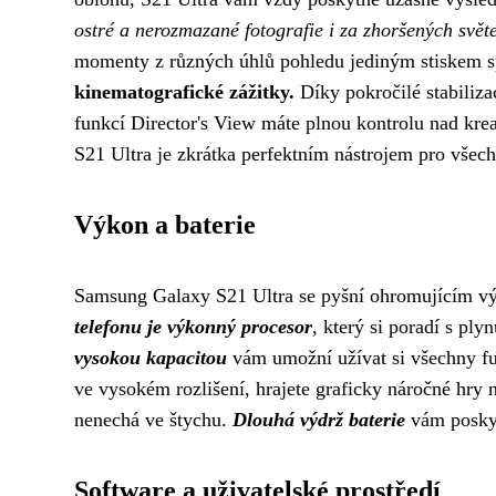
ostré a nerozmazané fotografie i za zhoršených svě
momenty z různých úhlů pohledu jediným stiskem 
kinematografické zážitky.
Díky pokročilé stabiliza
funkcí Director's View máte plnou kontrolu nad kr
S21 Ultra je zkrátka perfektním nástrojem pro všechny,
Výkon a baterie
Samsung Galaxy S21 Ultra se pyšní ohromujícím výk
telefonu je výkonný procesor
, který si poradí s pl
vysokou kapacitou
vám umožní užívat si všechny fun
ve vysokém rozlišení, hrajete graficky náročné hry 
nenechá ve štychu.
Dlouhá výdrž baterie
vám poskytn
Software a uživatelské prostředí