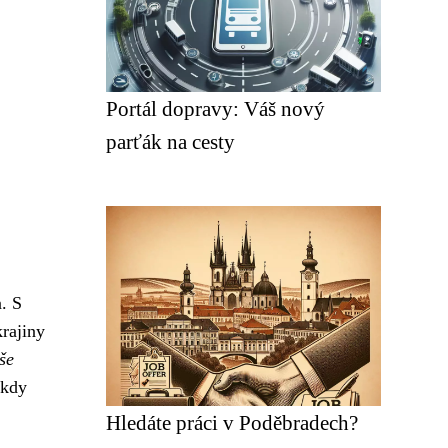
Portál dopravy: Váš nový
parťák na cesty
. S
krajiny
še
ikdy
Hledáte práci v Poděbradech?