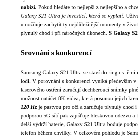
nabízí.
Pokud hledáte to nejlepší z nejlepšího a chce
Galaxy S21 Ultra je investicí, která se vyplatí.
Uživa
umožňuje zachytit ty nejdůležitější momenty v život
plynulý chod i při náročných úkonech.
S Galaxy S2
Srovnání s konkurencí
Samsung Galaxy S21 Ultra se staví do ringu s těmi n
lodi. V porovnání s konkurencí vyniká především v 
laserového ostření zaručují dechberoucí snímky plné
možnost natáčet 8K videa, která posunou jejich krea
120 Hz
je pastvou pro oči a zaručuje plynulý chod 
podporou 5G sítí pak zajišťuje bleskovou odezvu a b
delší výdrží baterie, Galaxy S21 Ultra boduje podp
telefon během chvilky. V celkovém pohledu je Sams