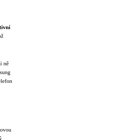
tivní
ož
i ně
msung
elefon
kovou
ý