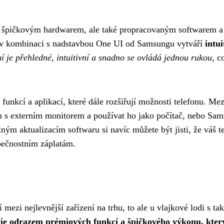
n špičkovým hardwarem, ale také propracovaným softwarem a
 v kombinaci s nadstavbou One UI od Samsungu vytváří
intui
í je přehledné, intuitivní a snadno se ovládá jednou rukou
, c
unkcí a aplikací, které dále rozšiřují možnosti telefonu. Mez
on s externím monitorem a používat ho jako počítač, nebo Sa
ým aktualizacím softwaru si navíc můžete být jisti, že váš t
pečnostním záplatám.
ezi nejlevnější zařízení na trhu, to ale u vlajkové lodi s ta
 je odrazem prémiových funkcí a špičkového výkonu, kter