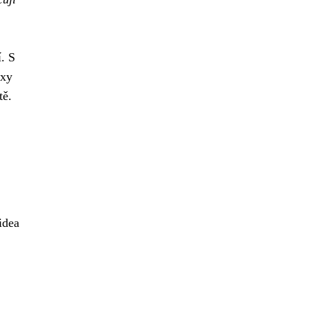
. S
axy
tě.
idea