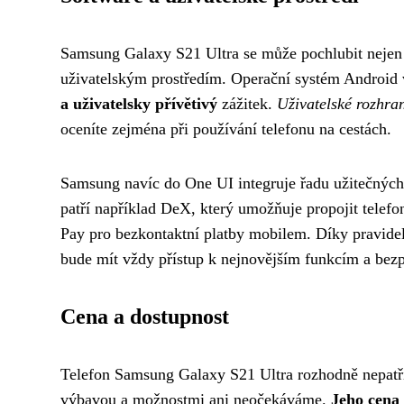
Samsung Galaxy S21 Ultra se může pochlubit neje
uživatelským prostředím. Operační systém Android
a uživatelsky přívětivý
zážitek.
Uživatelské rozhran
oceníte zejména při používání telefonu na cestách.
Samsung navíc do One UI integruje řadu užitečných f
patří například DeX, který umožňuje propojit telef
Pay pro bezkontaktní platby mobilem. Díky pravideln
bude mít vždy přístup k nejnovějším funkcím a bez
Cena a dostupnost
Telefon Samsung Galaxy S21 Ultra rozhodně nepatří m
výbavou a možnostmi ani neočekáváme.
Jeho cena