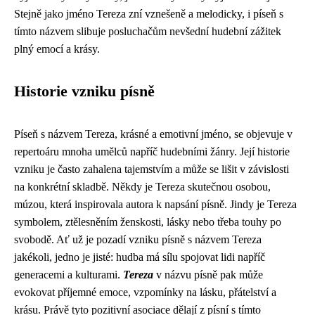
Stejně jako jméno Tereza zní vznešeně a melodicky, i píseň s
tímto názvem slibuje posluchačům nevšední hudební zážitek
plný emocí a krásy.
Historie vzniku písně
Píseň s názvem Tereza, krásné a emotivní jméno, se objevuje v
repertoáru mnoha umělců napříč hudebními žánry. Její historie
vzniku je často zahalena tajemstvím a může se lišit v závislosti
na konkrétní skladbě. Někdy je Tereza skutečnou osobou,
múzou, která inspirovala autora k napsání písně. Jindy je Tereza
symbolem, ztělesněním ženskosti, lásky nebo třeba touhy po
svobodě. Ať už je pozadí vzniku písně s názvem Tereza
jakékoli, jedno je jisté: hudba má sílu spojovat lidi napříč
generacemi a kulturami.
Tereza
v názvu písně pak může
evokovat příjemné emoce, vzpomínky na lásku, přátelství a
krásu. Právě tyto pozitivní asociace dělají z písní s tímto