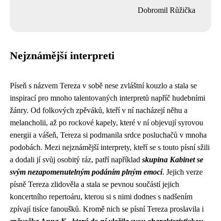
Dobromil Růžička
Nejznámější interpreti
Píseň s názvem Tereza v sobě nese zvláštní kouzlo a stala se
inspirací pro mnoho talentovaných interpretů napříč hudebními
žánry. Od folkových zpěváků, kteří v ní nacházejí něhu a
melancholii, až po rockové kapely, které v ní objevují syrovou
energii a vášeň, Tereza si podmanila srdce posluchačů v mnoha
podobách. Mezi nejznámější interprety, kteří se s touto písní sžili
a dodali jí svůj osobitý ráz, patří například
skupina Kabinet se
svým nezapomenutelným podáním plným emocí
. Jejich verze
písně Tereza zlidověla a stala se pevnou součástí jejich
koncertního repertoáru, kterou si s nimi dodnes s nadšením
zpívají tisíce fanoušků. Kromě nich se písní Tereza proslavila i