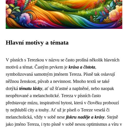
Hlavní motivy a témata
V písních s Terezkou v názvu se často prolíná několik hlavních
motivů a témat. Častým prvkem je
krása a čistota
,
symbolizovaná samotným jménem Tereza. Písně tak oslavují
něžnou ženskost, půvab a nevinnost. Mnoho textů se také
dotýká
tématu lásky
, ať už šťastné a naplněné, nebo naopak
neopětované a melancholické. Tereza v písních často
představuje múzu, inspirativní bytost, která v člověku probouzí
ty nejhlubší city a touhy. Ať už je píseň o Tereze veselá či
melancholická, vždy v sobě nese
jiskru naděje a krásy
. Stejně
jako jméno Tereza, i tyto písně v sobě nesou optimismus a víru v