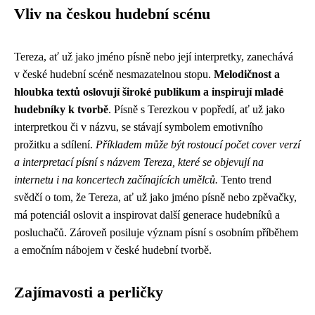
Vliv na českou hudební scénu
Tereza, ať už jako jméno písně nebo její interpretky, zanechává
v české hudební scéně nesmazatelnou stopu.
Melodičnost a
hloubka textů oslovují široké publikum a inspirují mladé
hudebníky k tvorbě
. Písně s Terezkou v popředí, ať už jako
interpretkou či v názvu, se stávají symbolem emotivního
prožitku a sdílení.
Příkladem může být rostoucí počet cover verzí
a interpretací písní s názvem Tereza, které se objevují na
internetu i na koncertech začínajících umělců.
Tento trend
svědčí o tom, že Tereza, ať už jako jméno písně nebo zpěvačky,
má potenciál oslovit a inspirovat další generace hudebníků a
posluchačů. Zároveň posiluje význam písní s osobním příběhem
a emočním nábojem v české hudební tvorbě.
Zajímavosti a perličky