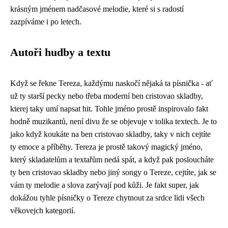
krásným jménem nadčasové melodie, které si s radostí
zazpíváme i po letech.
Autoři hudby a textu
Když se řekne Tereza, každýmu naskočí nějaká ta písnička - ať
už ty starší pecky nebo třeba moderní ben cristovao skladby,
kterej taky umí napsat hit. Tohle jméno prostě inspirovalo fakt
hodně muzikantů, není divu že se objevuje v tolika textech. Je to
jako když koukáte na
ben cristovao skladby
, taky v nich cejtíte
ty emoce a příběhy. Tereza je prostě takový magický jméno,
který skladatelům a textařům nedá spát, a když pak posloucháte
ty ben cristovao skladby nebo jiný songy o Tereze, cejtíte, jak se
vám ty melodie a slova zarývají pod kůži. Je fakt super, jak
dokážou tyhle písničky o Tereze chytnout za srdce lidi všech
věkovejch kategorií.