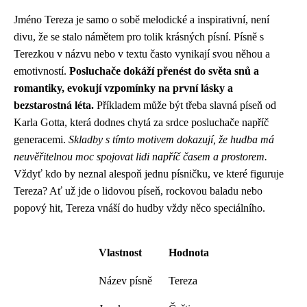
Jméno Tereza je samo o sobě melodické a inspirativní, není
divu, že se stalo námětem pro tolik krásných písní. Písně s
Terezkou v názvu nebo v textu často vynikají svou něhou a
emotivností.
Posluchače dokáží přenést do světa snů a
romantiky, evokují vzpomínky na první lásky a
bezstarostná léta.
Příkladem může být třeba slavná píseň od
Karla Gotta, která dodnes chytá za srdce posluchače napříč
generacemi.
Skladby s tímto motivem dokazují, že hudba má
neuvěřitelnou moc spojovat lidi napříč časem a prostorem.
Vždyť kdo by neznal alespoň jednu písničku, ve které figuruje
Tereza? Ať už jde o lidovou píseň, rockovou baladu nebo
popový hit, Tereza vnáší do hudby vždy něco speciálního.
Vlastnost
Hodnota
Název písně
Tereza