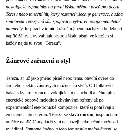
nostalgické vzpomínky na první lásku, něžnou píseň pro dceru
Terezu nebo taneční hit, který roztančí všechny generace, hudba
s motivem Terezy má sílu spojovat a vytvářet nezapomenutelné
momenty.
Inspiraci v tomto krásném jménu nacházejí hudebníci
napříč žánry a vytváří tak pestrou škálu písní, ve kterých si
každý najde tu svou "Terezu".
Žánrové zařazení a styl
Tereza, ať už jako jméno písně nebo téma, otevírá dveře do
širokého spektra žánrových možností a stylů. Od folkových
balad s kytarou v ruce, evokujících melancholii a něhu, přes
energické popové melodie s chytlavými refrény až po
experimentální elektronické kompozice, které si pohrávají s
emocemi a atmosférou.
Tereza se stává múzou
, inspirací pro
umělce napříč žánry, kteří v ní nacházejí nekonečné možnosti
vyjádření.
Samotné jméno, s jeho jemností a melodičností, se