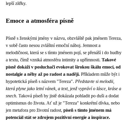
lepší zítřky.
Emoce a atmosféra písně
Písně s ženskými jmény v názvu, obzvláště pak jménem Tereza,
v sobě často nesou zvláštní emoční náboj. Jemnost a
melodičnost, která se s tímto jménem pojí, se přenáší i do hudby
a textu, čímž vzniká atmosféra intimity a upřímnosti.
Takové
písně dokáží v posluchači evokovat širokou škálu emocí, od
nostalgie a něhy až po radost a naději.
Příkladem může být i
hypotetická píseň s názvem "Tereza".
Představte si melodii,
která plyne jako letní vánek, a text, jenž vypráví o lásce, kráse a
snech.
Taková píseň by jistě dokázala pohladit po duši a dodat
optimismus do života. Ať už je "Tereza" konkrétní dívka, nebo
jen metafora pro životní radost,
píseň s tímto jménem má
potenciál stát se zdrojem pozitivní energie a inspirace.