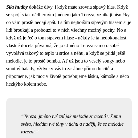
Síla hudby
dokáže divy, i když máte zrovna
sípavý hlas
. Když
se spojí s tak nádherným jménem jako Tereza, vznikají písničky,
co vám prostě nedají spát. I s tím nejhorším sípavým hlasem si je
lidi broukají a probouzí to v nich všechny možný pocity. No a
když už je řeč o tom sípavém hlase - někdy je ta nedokonalost
vlastně docela půvabná, že jo? Jméno Tereza samo o sobě
vyvolává takový to teplo u srdce a něhu, a když se přidá ještě
melodie, je to prostě bomba. Ať už jsou to veselý songy nebo
smutný balady, vždycky vás to zasáhne přímo do citů a
připomene, jak moc v životě potřebujeme lásku, kámoše a něco
hezkýho kolem sebe.
Tereza, jméno tvé zní jak melodie ztracená v šumu
světa, hledám tvé tóny v tichu a naději, že se melodie
rozezní.