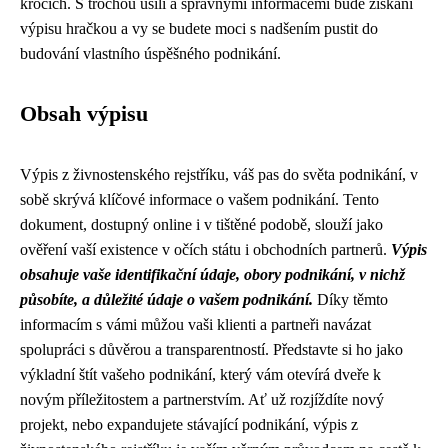
krocích. S trochou úsilí a správnými informacemi bude získání
výpisu hračkou a vy se budete moci s nadšením pustit do
budování vlastního úspěšného podnikání.
Obsah výpisu
Výpis z živnostenského rejstříku, váš pas do světa podnikání, v
sobě skrývá klíčové informace o vašem podnikání. Tento
dokument, dostupný online i v tištěné podobě, slouží jako
ověření vaší existence v očích státu i obchodních partnerů.
Výpis
obsahuje vaše identifikační údaje, obory podnikání, v nichž
působíte, a důležité údaje o vašem podnikání.
Díky těmto
informacím s vámi můžou vaši klienti a partneři navázat
spolupráci s důvěrou a transparentností. Představte si ho jako
výkladní štít vašeho podnikání, který vám otevírá dveře k
novým příležitostem a partnerstvím. Ať už rozjíždíte nový
projekt, nebo expandujete stávající podnikání, výpis z