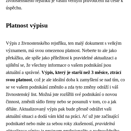
živnostenského rejstříku je vaším věrným průvodcem na cestě k
úspěchu.
Platnost výpisu
Výpis z živnostenského rejstříku, ten malý dokument s velkým
významem, má svou omezenou platnost. Neberte to ale jako
překážku, ale spíše jako příležitost k pravidelné aktualizaci a
ujištění se, že všechny informace o vašem podnikání jsou
aktuální a správné.
Výpis, který je starší než 3 měsíce, ztrácí
svou platnost
, což je ale ideální doba k zamyšlení se nad tím, co
se ve vašem podnikání změnilo a zda tyto změny odráží i váš
živnostenský list. Možná jste rozšířili své podnikání o novou
činnost, změnili sídlo firmy nebo se posunuli v tom, co a jak
děláte. Aktualizovaný výpis pak bude přesně odrážet vaši
aktuální situaci a dodá vám klid na práci. Ať už jste začínající
podnikatel nebo máte za sebou roky zkušeností,
pravidelná
aktualizace výpisu je projevem profesionality a zodpovědného