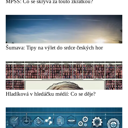
MPSS: Co se skrývá za touto zkratkou?
Šumava: Tipy na výlet do srdce českých hor
Hladíková v hledáčku médií: Co se děje?