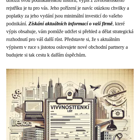
doložit svou podnikatelskou historii, výpis z živnostenského
rejstříku je tu pro vás. Jeho pořízení je navíc otázkou chvilky a
poplatky za jeho vydání jsou minimální investicí do vašeho
podnikání.
Získání aktuálních informací o vaší firmě
, které
výpis obsahuje, vám pomůže udržet si přehled a dělat strategická
rozhodnutí pro váš další růst. Představte si, že s aktuálním
výpisem v ruce s jistotou oslovujete nové obchodní partnery a
budujete si tak cestu k dalším úspěchům.