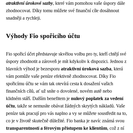
atraktivní úrokové sazby
, které vám pomohou vaše úspory dále
zhodnocovat. Díky tomu můžete své finanční cíle dosáhnout
snadněji a rychleji.
Výhody Fio spořicího účtu
Fio spořicí účet představuje skvělou volbu pro ty, kteří chtějí své
úspory zhodnotit a zároveň je mít kdykoliv k dispozici. Jednou z
hlavních výhod je bezesporu
atraktivní úroková sazba
, která
vám pomůže vaše peníze efektivně zhodnocovat. Díky Fio
spořicímu účtu se vám tak otevírá cesta k dosažení vašich
finančních cílů, ať už sníte o dovolené, novém autě nebo
klidném stáří. Dalším benefitem je
nulový poplatek za vedení
účtu
, takže se nemusíte obávat žádných skrytých nákladů. Vaše
peníze tak pracují pro vás naplno a vy se můžete soustředit na to,
co je v životě skutečně důležité. Fio banka je navíc známá svou
transparentností a férovým přístupem ke klientům
, což z ní