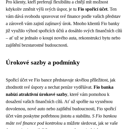
Pro klienty, kteří preferují flexibilitu a chtějí mít možnost
kdykoliv změnit výši svých úspor, je tu
Fio spořicí účet
. Ten
vám dává svobodu spravovat své finance podle vašich představ
a zároveň vám zajistí zajímavý úrok. Mnoho klientů Fio banky
již využilo výhod spořicích účtů a dosáhlo svých finančních cílů
– ať už se jednalo o koupi nového auta, rekonstrukci bytu nebo
zajištění bezstarostné budoucnosti.
Úrokové sazby a podmínky
Spořicí účet ve Fio bance představuje skvělou příležitost, jak
zhodnotit své úspory a nechat peníze vydělávat.
Fio banka
nabízí atraktivní úrokové sazby
, které vám pomohou k
dosažení vašich finančních cílů. Ať už spoříte na vysněnou
dovolenou, nové auto nebo zajištění budoucnosti, Fio spořicí
účet vám poskytne potřebnou jistotu a stabilitu.
S Fio bankou
máte své finance pod kontrolou
a můžete sledovat, jak se vaše