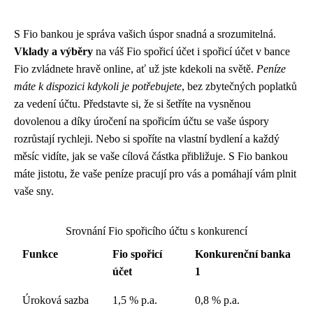
S Fio bankou je správa vašich úspor snadná a srozumitelná.
Vklady a výběry
na váš Fio spořicí účet i spořicí účet v bance
Fio zvládnete hravě online, ať už jste kdekoli na světě.
Peníze
máte k dispozici kdykoli je potřebujete
, bez zbytečných poplatků
za vedení účtu. Představte si, že si šetříte na vysněnou
dovolenou a díky úročení na spořicím účtu se vaše úspory
rozrůstají rychleji. Nebo si spoříte na vlastní bydlení a každý
měsíc vidíte, jak se vaše cílová částka přibližuje. S Fio bankou
máte jistotu, že vaše peníze pracují pro vás a pomáhají vám plnit
vaše sny.
Srovnání Fio spořicího účtu s konkurencí
Funkce
Fio spořicí
Konkurenční banka
účet
1
Úroková sazba
1,5 % p.a.
0,8 % p.a.