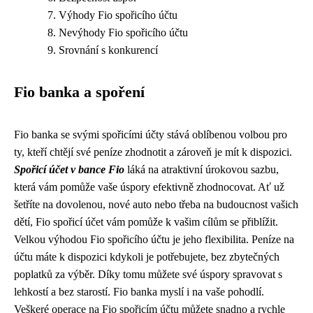
Výhody Fio spořicího účtu
Nevýhody Fio spořicího účtu
Srovnání s konkurencí
Fio banka a spoření
Fio banka se svými spořicími účty stává oblíbenou volbou pro
ty, kteří chtějí své peníze zhodnotit a zároveň je mít k dispozici.
Spořicí účet v bance Fio
láká na atraktivní úrokovou sazbu,
která vám pomůže vaše úspory efektivně zhodnocovat. Ať už
šetříte na dovolenou, nové auto nebo třeba na budoucnost vašich
dětí, Fio spořicí účet vám pomůže k vašim cílům se přiblížit.
Velkou výhodou Fio spořicího účtu je jeho flexibilita. Peníze na
účtu máte k dispozici kdykoli je potřebujete, bez zbytečných
poplatků za výběr. Díky tomu můžete své úspory spravovat s
lehkostí a bez starostí. Fio banka myslí i na vaše pohodlí.
Veškeré operace na Fio spořicím účtu můžete snadno a rychle