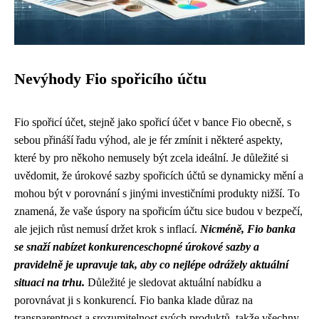
Nevýhody Fio spořicího účtu
Fio spořicí účet, stejně jako spořicí účet v bance Fio obecně, s
sebou přináší řadu výhod, ale je fér zmínit i některé aspekty,
které by pro někoho nemusely být zcela ideální. Je důležité si
uvědomit, že úrokové sazby spořicích účtů se dynamicky mění a
mohou být v porovnání s jinými investičními produkty nižší. To
znamená, že vaše úspory na spořicím účtu sice budou v bezpečí,
ale jejich růst nemusí držet krok s inflací.
Nicméně, Fio banka
se snaží nabízet konkurenceschopné úrokové sazby a
pravidelně je upravuje tak, aby co nejlépe odrážely aktuální
situaci na trhu.
Důležité je sledovat aktuální nabídku a
porovnávat ji s konkurencí. Fio banka klade důraz na
transparentnost a srozumitelnost svých produktů, takže všechny