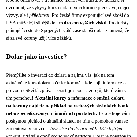
uvědomit, že výkyvy kurzu dolaru vůči koruně představují nejen
výzvy, ale i
příležitosti
. Pro české firmy exportující své zboží do
USA může být silnější dolar
zdrojem vyšších zisků
. Pro turisty
plánující cestu do Spojených států zase slabší dolar znamená, že
si za své koruny užijí více zážitků.
Dolar jako investice?
Přemýšlíte o investici do dolaru a zajímá vás, jak na tom
aktuálně je kurz dolaru k české koruně a kde najít informace o
převodu? Skvělá zpráva – existuje spousta zdrojů, které vám s
tím pomohou!
Aktuální kurzy a informace o směně dolarů
na koruny najdete například na webových stránkách bank
nebo specializovaných finančních portálech.
Tyto zdroje vám
poskytnou přehled o aktuální situaci na trhu a pomohou vám se
zorientovat v kurzech.
Investice do dolaru může být chytrým
krokem, zvláště v době ekonomické nejistoty.
Dolar je považován