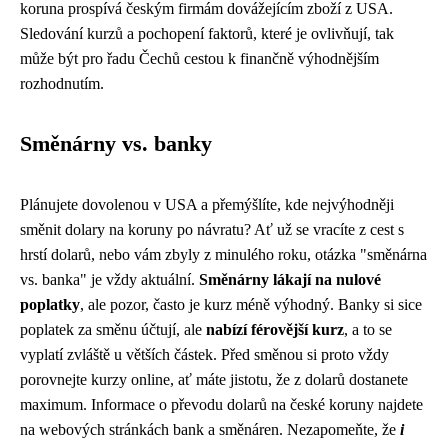
koruna prospívá českým firmám dovážejícím zboží z USA.
Sledování kurzů a pochopení faktorů, které je ovlivňují, tak
může být pro řadu Čechů cestou k finančně výhodnějším
rozhodnutím.
Směnárny vs. banky
Plánujete dovolenou v USA a přemýšlíte, kde nejvýhodněji
směnit dolary na koruny po návratu? Ať už se vracíte z cest s
hrstí dolarů, nebo vám zbyly z minulého roku, otázka "směnárna
vs. banka" je vždy aktuální.
Směnárny lákají na nulové
poplatky
, ale pozor, často je kurz méně výhodný. Banky si sice
poplatek za směnu účtují, ale
nabízí férovější kurz
, a to se
vyplatí zvláště u větších částek. Před směnou si proto vždy
porovnejte kurzy online, ať máte jistotu, že z dolarů dostanete
maximum. Informace o převodu dolarů na české koruny najdete
na webových stránkách bank a směnáren. Nezapomeňte, že
i