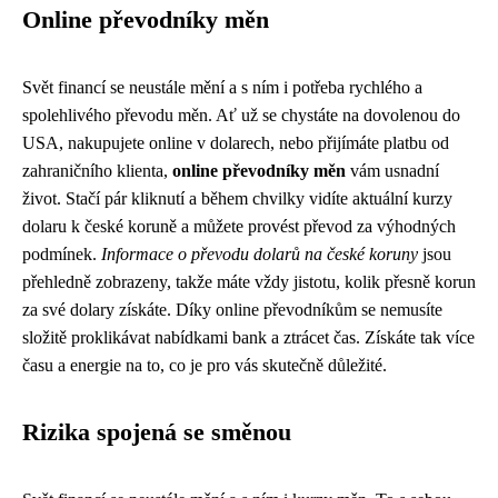
Online převodníky měn
Svět financí se neustále mění a s ním i potřeba rychlého a
spolehlivého převodu měn. Ať už se chystáte na dovolenou do
USA, nakupujete online v dolarech, nebo přijímáte platbu od
zahraničního klienta,
online převodníky měn
vám usnadní
život. Stačí pár kliknutí a během chvilky vidíte aktuální kurzy
dolaru k české koruně a můžete provést převod za výhodných
podmínek.
Informace o převodu dolarů na české koruny
jsou
přehledně zobrazeny, takže máte vždy jistotu, kolik přesně korun
za své dolary získáte. Díky online převodníkům se nemusíte
složitě proklikávat nabídkami bank a ztrácet čas. Získáte tak více
času a energie na to, co je pro vás skutečně důležité.
Rizika spojená se směnou