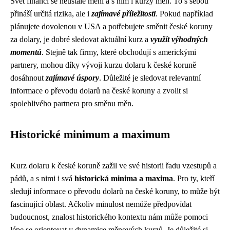
Svět financí se neustále mění a s ním i kurzy měn. To s sebou
přináší určitá rizika, ale i
zajímavé příležitosti
. Pokud například
plánujete dovolenou v USA a potřebujete směnit české koruny
za dolary, je dobré sledovat aktuální kurz a
využít výhodných
momentů
. Stejně tak firmy, které obchodují s americkými
partnery, mohou díky vývoji kurzu dolaru k české koruně
dosáhnout
zajímavé úspory
. Důležité je sledovat relevantní
informace o převodu dolarů na české koruny a zvolit si
spolehlivého partnera pro směnu měn.
Historické minimum a maximum
Kurz dolaru k české koruně zažil ve své historii řadu vzestupů a
pádů, a s nimi i svá
historická minima a maxima
. Pro ty, kteří
sledují informace o převodu dolarů na české koruny, to může být
fascinující oblast. Ačkoliv minulost nemůže předpovídat
budoucnost, znalost historického kontextu nám může pomoci
lépe se orientovat v dynamice měnových kurzů. Je důležité si