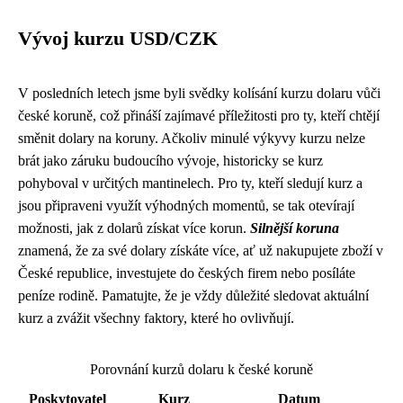
Vývoj kurzu USD/CZK
V posledních letech jsme byli svědky kolísání kurzu dolaru vůči
české koruně, což přináší zajímavé příležitosti pro ty, kteří chtějí
směnit dolary na koruny. Ačkoliv minulé výkyvy kurzu nelze
brát jako záruku budoucího vývoje, historicky se kurz
pohyboval v určitých mantinelech. Pro ty, kteří sledují kurz a
jsou připraveni využít výhodných momentů, se tak otevírají
možnosti, jak z dolarů získat více korun.
Silnější koruna
znamená, že za své dolary získáte více, ať už nakupujete zboží v
České republice, investujete do českých firem nebo posíláte
peníze rodině. Pamatujte, že je vždy důležité sledovat aktuální
kurz a zvážit všechny faktory, které ho ovlivňují.
Porovnání kurzů dolaru k české koruně
Poskytovatel
Kurz
Datum