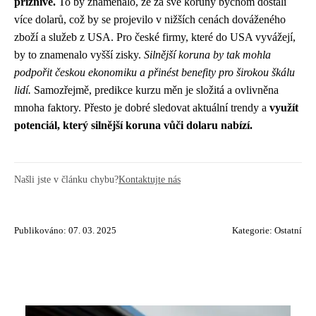
příznivě.
To by znamenalo, že za své koruny bychom dostali
více dolarů, což by se projevilo v nižších cenách dováženého
zboží a služeb z USA. Pro české firmy, které do USA vyvážejí,
by to znamenalo vyšší zisky.
Silnější koruna by tak mohla
podpořit českou ekonomiku a přinést benefity pro širokou škálu
lidí.
Samozřejmě, predikce kurzu měn je složitá a ovlivněna
mnoha faktory. Přesto je dobré sledovat aktuální trendy a
využít
potenciál, který silnější koruna vůči dolaru nabízí.
Našli jste v článku chybu?
Kontaktujte nás
Publikováno: 07. 03. 2025
Kategorie:
Ostatní