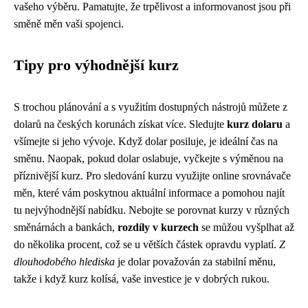
vašeho výběru. Pamatujte, že trpělivost a informovanost jsou při
směně měn vaši spojenci.
Tipy pro výhodnější kurz
S trochou plánování a s využitím dostupných nástrojů můžete z
dolarů na českých korunách získat více. Sledujte
kurz dolaru
a
všímejte si jeho vývoje. Když dolar posiluje, je ideální čas na
směnu. Naopak, pokud dolar oslabuje, vyčkejte s výměnou na
příznivější kurz. Pro sledování kurzu využijte online srovnávače
měn, které vám poskytnou aktuální informace a pomohou najít
tu nejvýhodnější nabídku. Nebojte se porovnat kurzy v různých
směnárnách a bankách,
rozdíly v kurzech
se můžou vyšplhat až
do několika procent, což se u větších částek opravdu vyplatí.
Z
dlouhodobého hlediska
je dolar považován za stabilní měnu,
takže i když kurz kolísá, vaše investice je v dobrých rukou.