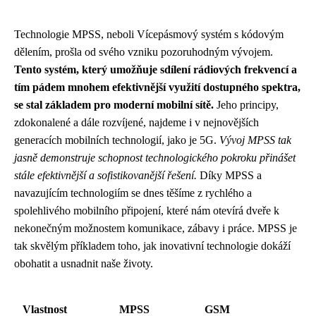
Technologie MPSS, neboli Vícepásmový systém s kódovým
dělením, prošla od svého vzniku pozoruhodným vývojem.
Tento systém, který umožňuje sdílení rádiových frekvencí a
tím pádem mnohem efektivnější využití dostupného spektra,
se stal základem pro moderní mobilní sítě.
Jeho principy,
zdokonalené a dále rozvíjené, najdeme i v nejnovějších
generacích mobilních technologií, jako je 5G.
Vývoj MPSS tak
jasně demonstruje schopnost technologického pokroku přinášet
stále efektivnější a sofistikovanější řešení.
Díky MPSS a
navazujícím technologiím se dnes těšíme z rychlého a
spolehlivého mobilního připojení, které nám otevírá dveře k
nekonečným možnostem komunikace, zábavy i práce. MPSS je
tak skvělým příkladem toho, jak inovativní technologie dokáží
obohatit a usnadnit naše životy.
Vlastnost
MPSS
GSM