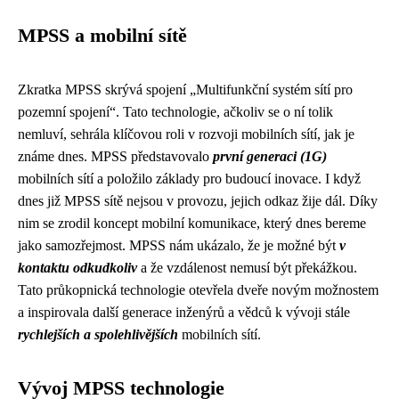
MPSS a mobilní sítě
Zkratka MPSS skrývá spojení „Multifunkční systém sítí pro
pozemní spojení“. Tato technologie, ačkoliv se o ní tolik
nemluví, sehrála klíčovou roli v rozvoji mobilních sítí, jak je
známe dnes. MPSS představovalo
první generaci (1G)
mobilních sítí a položilo základy pro budoucí inovace. I když
dnes již MPSS sítě nejsou v provozu, jejich odkaz žije dál. Díky
nim se zrodil koncept mobilní komunikace, který dnes bereme
jako samozřejmost. MPSS nám ukázalo, že je možné být
v
kontaktu odkudkoliv
a že vzdálenost nemusí být překážkou.
Tato průkopnická technologie otevřela dveře novým možnostem
a inspirovala další generace inženýrů a vědců k vývoji stále
rychlejších a spolehlivějších
mobilních sítí.
Vývoj MPSS technologie