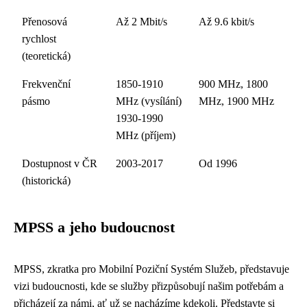
Přenosová
Až 2 Mbit/s
Až 9.6 kbit/s
rychlost
(teoretická)
Frekvenční
1850-1910
900 MHz, 1800
pásmo
MHz (vysílání)
MHz, 1900 MHz
1930-1990
MHz (příjem)
Dostupnost v ČR
2003-2017
Od 1996
(historická)
MPSS a jeho budoucnost
MPSS, zkratka pro Mobilní Poziční Systém Služeb, představuje
vizi budoucnosti, kde se služby přizpůsobují našim potřebám a
přicházejí za námi, ať už se nacházíme kdekoli. Představte si