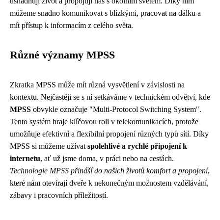
usnadňují život a propojují nás s okolním světem. Díky nim
můžeme snadno komunikovat s blízkými, pracovat na dálku a
mít přístup k informacím z celého světa.
Různé významy MPSS
Zkratka MPSS může mít různá vysvětlení v závislosti na
kontextu. Nejčastěji se s ní setkáváme v technickém odvětví, kde
MPSS
obvykle označuje "Multi-Protocol Switching System".
Tento systém hraje klíčovou roli v telekomunikacích, protože
umožňuje efektivní a flexibilní propojení různých typů sítí. Díky
MPSS si můžeme užívat
spolehlivé a rychlé připojení k
internetu
, ať už jsme doma, v práci nebo na cestách.
Technologie MPSS přináší do našich životů komfort a propojení
,
které nám otevírají dveře k nekonečným možnostem vzdělávání,
zábavy i pracovních příležitostí.