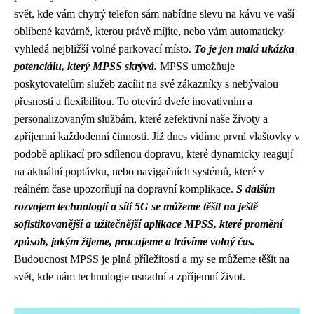
svět, kde vám chytrý telefon sám nabídne slevu na kávu ve vaší
oblíbené kavárně, kterou právě míjíte, nebo vám automaticky
vyhledá nejbližší volné parkovací místo.
To je jen malá ukázka
potenciálu, který MPSS skrývá.
MPSS umožňuje
poskytovatelům služeb zacílit na své zákazníky s nebývalou
přesností a flexibilitou. To otevírá dveře inovativním a
personalizovaným službám, které zefektivní naše životy a
zpříjemní každodenní činnosti. Již dnes vidíme první vlaštovky v
podobě aplikací pro sdílenou dopravu, které dynamicky reagují
na aktuální poptávku, nebo navigačních systémů, které v
reálném čase upozorňují na dopravní komplikace.
S dalším
rozvojem technologií a sítí 5G se můžeme těšit na ještě
sofistikovanější a užitečnější aplikace MPSS, které promění
způsob, jakým žijeme, pracujeme a trávíme volný čas.
Budoucnost MPSS je plná příležitostí a my se můžeme těšit na
svět, kde nám technologie usnadní a zpříjemní život.