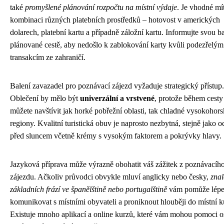
také
promyšlené plánování rozpočtu na místní výdaje
. Je vhodné mí
kombinaci různých platebních prostředků – hotovost v amerických
dolarech, platební kartu a případně záložní kartu. Informujte svou 
plánované cestě, aby nedošlo k zablokování karty kvůli podezřelým
transakcím ze zahraničí.
Balení zavazadel pro poznávací zájezd vyžaduje strategický přístup.
Oblečení by mělo být
univerzální a vrstvené
, protože během cesty
můžete navštívit jak horké pobřežní oblasti, tak chladné vysokohor
regiony. Kvalitní turistická obuv je naprosto nezbytná, stejně jako 
před sluncem včetně krémy s vysokým faktorem a pokrývky hlavy.
Jazyková příprava může výrazně obohatit váš zážitek z poznávacíh
zájezdu. Ačkoliv průvodci obvykle mluví anglicky nebo česky,
znal
základních frází ve španělštině nebo portugalštině
vám pomůže lép
komunikovat s místními obyvateli a proniknout hlouběji do místní ku
Existuje mnoho aplikací a online kurzů, které vám mohou pomoci o