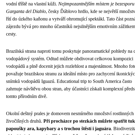
vodní tříště na vlastní kůži.
Nejimpozantnějším místem je bezesporu
Garganta del Diablo
, česky Ďáblovo hrdlo, kde se největší množst
řítí do úzkého kaňonu a vytváří ohromující spektákl. Tato část poz
zájezdu bývá pro mnoho účastníků nejsilnějším emotivním zážitkem
cesty.
Brazilská strana naproti tomu poskytuje panoramatické pohledy na 
vodopádový systém. Odtud můžete obdivovat celkovou kompozici
vodopádů a plně docenit jejich rozlehlost a majestátnost. Mnoho fot
považuje brazilskou stranu za ideální místo pro zachycení ikonický
snímků vodopádů Iguazú. Educational trip to South America často
zahrnuje návštěvu obou stran, aby účastníci získali komplexní předs
tomto přírodním divě.
Okolní deštný prales je domovem nesmírného množství rostlinných
živočišných druhů.
Při procházce po stezkách můžete spatřit tu
papoušky ara, kapybary a s trochou štěstí i jaguára
. Biodiverzit