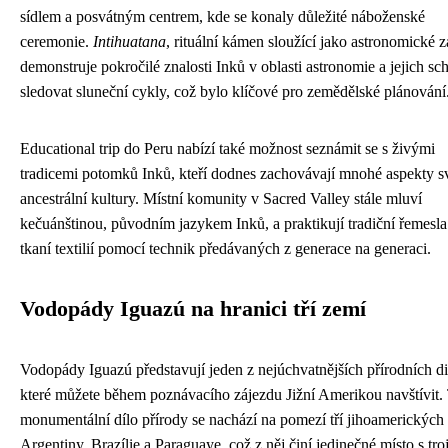
sídlem a posvátným centrem, kde se konaly důležité náboženské
ceremonie.
Intihuatana
, rituální kámen sloužící jako astronomické z
demonstruje pokročilé znalosti Inků v oblasti astronomie a jejich sc
sledovat sluneční cykly, což bylo klíčové pro zemědělské plánování
Educational trip do Peru nabízí také možnost seznámit se s živými
tradicemi potomků Inků, kteří dodnes zachovávají mnohé aspekty s
ancestrální kultury. Místní komunity v Sacred Valley stále mluví
kečuánštinou, původním jazykem Inků, a praktikují tradiční řemesla
tkaní textilií pomocí technik předávaných z generace na generaci.
Vodopády Iguazú na hranici tří zemí
Vodopády Iguazú představují jeden z nejúchvatnějších přírodních d
které můžete během poznávacího zájezdu Jižní Amerikou navštívit.
monumentální dílo přírody se nachází na pomezí tří jihoamerických 
Argentiny, Brazílie a Paraguaye, což z něj činí jedinečné místo s troj