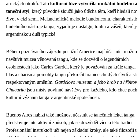
afrických otroků. Tato
kulturní fúze vytvořila unikátní hudební 
taneční styl
, který původně sloužil jako útěcha těm, kteří hledali n
život v cizí zemi. Melancholická melodie bandoneónu, charakterist
hudebního nástroje tanga, vyjadřuje nostalgii, touhu a vášeň, které j
argentinskou duši typické.
Během poznávacího zájezdu po Jižní Americe mají účastníci možno
navštívit muzea věnovaná tangu, kde se dozvědí o legendárních
osobnostech jako Carlos Gardel, který je považován za krále tanga.
hlas a charisma pomohly tangu překročit hranice chudých čtvrtí a stá
respektovaným uměním.
Gardelovo muzeum a jeho hrob na hřbito
Chacarita
jsou místy povinné návštěvy pro každého, kdo chce poch
kulturní význam tanga v argentinské společnosti.
Buenos Aires nabízí také možnost účastnit se tanečních lekcí tanga,
představuje interaktivní způsob, jak se dozvědět více o této tradici.
Profesionální instruktoři učí nejen základní kroky, ale také filozofii 