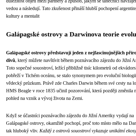
důležitost objetí mezi partnery a způsob, jakým se tanečníci navzáj
vedou a následují. Tato zkušenost přináší hlubší pochopení argentin
kultury a mentalit
Galápagské ostrovy a Darwinova teorie evol
Galápagské ostrovy představují jeden z nejfascinujnějších přír
divů
, který můžete navštívit během poznávacího zájezdu do Jižní A
Toto sopečné souostroví, ležící přibližně tisíc kilometrů od ekvádor
pobřeží v Tichém oceánu, se stalo synonymem pro evoluční biologii
vědecký průzkum. Právě zde Charles Darwin během své cesty na lo
HMS Beagle v roce 1835 učinil pozorování, která později změnila 
pohled na vznik a vývoj života na Zemi.
Když se účastníci poznávacího zájezdu do Jižní Ameriky vydají na
Galápagské ostrovy, okamžitě pochopí, proč toto místo mělo na Da
tak hluboký vliv.
Každý z ostrovů souostroví vykazuje unikátní ekos