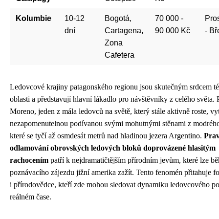
Kolumbie
10-12
Bogotá,
70 000 -
Pro
dní
Cartagena,
90 000 Kč
- B
Zona
Cafetera
Ledovcové krajiny patagonského regionu jsou skutečným srdcem té
oblasti a představují hlavní lákadlo pro návštěvníky z celého světa. 
Moreno, jeden z mála ledovců na světě, který stále aktivně roste, vy
nezapomenutelnou podívanou svými mohutnými stěnami z modrého
které se tyčí až osmdesát metrů nad hladinou jezera Argentino.
Prav
odlamování obrovských ledových bloků doprovázené hlasitým
rachocením
patří k nejdramatičtějším přírodním jevům, které lze b
poznávacího zájezdu jižní amerika zažít. Tento fenomén přitahuje f
i přírodovědce, kteří zde mohou sledovat dynamiku ledovcového p
reálném čase.