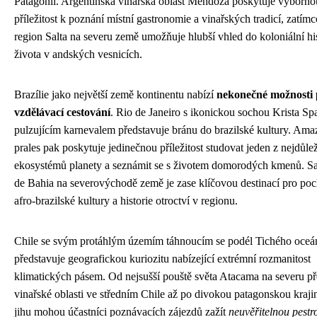
Patagonii. Argentinská vinařská oblast Mendoza poskytuje výborno
příležitost k poznání místní gastronomie a vinařských tradicí, zatímc
region Salta na severu země umožňuje hlubší vhled do koloniální his
života v andských vesnicích.
Brazílie jako největší země kontinentu nabízí
nekonečné možnosti 
vzdělávací cestování
. Rio de Janeiro s ikonickou sochou Krista Spa
pulzujícím karnevalem představuje bránu do brazilské kultury. Am
prales pak poskytuje jedinečnou příležitost studovat jeden z nejdůlež
ekosystémů planety a seznámit se s životem domorodých kmenů. S
de Bahia na severovýchodě země je zase klíčovou destinací pro po
afro-brazilské kultury a historie otroctví v regionu.
Chile se svým protáhlým územím táhnoucím se podél Tichého oceá
představuje geografickou kuriozitu nabízející extrémní rozmanitost
klimatických pásem. Od nejsušší pouště světa Atacama na severu př
vinařské oblasti ve středním Chile až po divokou patagonskou kraji
jihu mohou účastníci poznávacích zájezdů zažít
neuvěřitelnou pestr