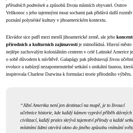
přírodních podmínek
a způsobů života místních obyvatel. Ostrov
Velikonoc s jeho tajemnými moai sochami pak přidává další rozměr
poznání polynéské kultury v jihoamerickém kontextu.
Ekvádor sice patří mezi menší jihoamerické země, ale jeho
koncent
přírodních a kulturních zajímavostí
je mimořádná. Hlavní město 
nejlépe zachovalým koloniálním centrem v celé Latinské Americe j
o sobě důvodem k návštěvě. Galapágy pak představují živou učebni
evoluce a nabízejí nezapomenutelné setkání s unikátní faunou, která
inspirovala Charlese Darwina k formulaci teorie přírodního výběru.
Jižní Amerika není jen destinací na mapě, je to živoucí
učebnice historie, kde každý kámen vypráví příběh dávných
civilizací, každý prales skrývá tajemství přírody a každé setk
místními lidmi otevírá okno do jiného způsobu vnímání svět