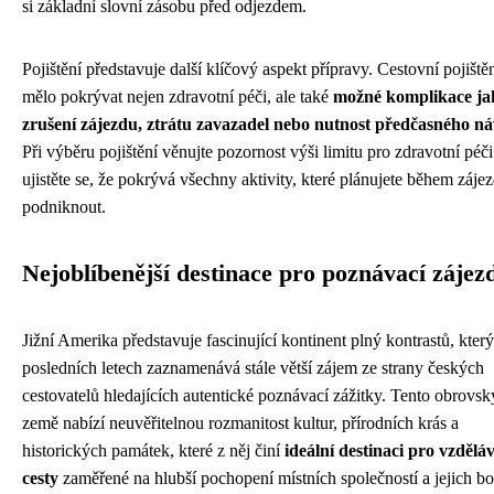
si základní slovní zásobu před odjezdem.
Pojištění představuje další klíčový aspekt přípravy. Cestovní pojiště
mělo pokrývat nejen zdravotní péči, ale také
možné komplikace ja
zrušení zájezdu, ztrátu zavazadel nebo nutnost předčasného n
Při výběru pojištění věnujte pozornost výši limitu pro zdravotní péči
ujistěte se, že pokrývá všechny aktivity, které plánujete během záje
podniknout.
Nejoblíbenější destinace pro poznávací zájez
Jižní Amerika představuje fascinující kontinent plný kontrastů, který
posledních letech zaznamenává stále větší zájem ze strany českých
cestovatelů hledajících autentické poznávací zážitky. Tento obrovsk
země nabízí neuvěřitelnou rozmanitost kultur, přírodních krás a
historických památek, které z něj činí
ideální destinaci pro vzdělá
cesty
zaměřené na hlubší pochopení místních společností a jejich b