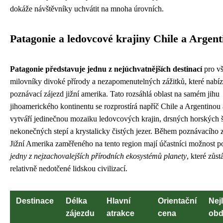
dokáže návštěvníky uchvátit na mnoha úrovních.
Patagonie a ledovcové krajiny Chile a Argent
Patagonie představuje jednu z nejúchvatnějších destinací
pro v
milovníky divoké přírody a nezapomenutelných zážitků, které nabíz
poznávací zájezd jižní amerika. Tato rozsáhlá oblast na samém jihu
jihoamerického kontinentu se rozprostírá napříč Chile a Argentinou 
vytváří jedinečnou mozaiku ledovcových krajin, drsných horských š
nekonečných stepí a krystalicky čistých jezer. Během poznávacího 
Jižní Amerika zaměřeného na tento region mají účastníci možnost p
jedny z nejzachovalejších přírodních ekosystémů planety
, které zůst
relativně nedotčené lidskou civilizací.
Destinace
Délka
Hlavní
Orientační
Nej
zájezdu
atrakce
cena
obd