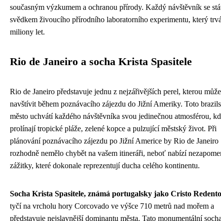
současným výzkumem a ochranou přírody. Každý návštěvník se st
svědkem živoucího přírodního laboratorního experimentu, který trv
miliony let.
Rio de Janeiro a socha Krista Spasitele
Rio de Janeiro představuje jednu z nejzářivějších perel, kterou může
navštívit během poznávacího zájezdu do Jižní Ameriky. Toto brazil
město uchvátí každého návštěvníka svou jedinečnou atmosférou, kd
prolínají tropické pláže, zelené kopce a pulzující městský život. Při
plánování poznávacího zájezdu po Jižní Americe by Rio de Janeiro
rozhodně nemělo chybět na vašem itineráři, neboť nabízí nezapome
zážitky, které dokonale reprezentují ducha celého kontinentu.
Socha Krista Spasitele, známá portugalsky jako Cristo Redent
tyčí na vrcholu hory Corcovado ve výšce 710 metrů nad mořem a
představuje nejslavnější dominantu města. Tato monumentální soch