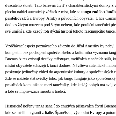
dvacátého století. Tato barevná čtvrť s charakteristickými domky z 
plechu nabízí autentický zážitek z míst, kde se
tango rodilo z hudb
přistěhovalců
z Evropy, Afriky a původních obyvatel. Ulice Camini
dodnes živým muzeem pod širým nebem, kde pouliční tanečníci pře
své umění a kde každý roh dýchá historií tohoto fascinujícího tance.
Vzdělávací aspekt poznávacího zájezdu do Jižní Ameriky by nebyl
kompletní bez pochopení společenského a kulturního významu tang
Buenos Aires existují desítky
milongas
, tradičních tanečních sálů, k
místní obyvatelé scházejí k tanci dodnes. Návštěva autentické milo
poskytuje jedinečný vhled do argentinské kultury a společenských ri
Zde se můžete stát svědky toho, jak tango funguje jako společenský
prostředek komunikace mezi tanečníky, kde každý pohyb má svůj 
a kde se improvizace snoubí s tradicí.
Historické kořeny tanga sahají do chudých přístavních čtvrtí Buenos
kde se mísili imigranti z Itálie, Španělska, východní Evropy a potom