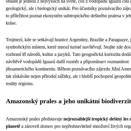
oblasti je jednou z nejvyšších na světě, což z vodopádů Iguazú činí 
geologický, ale i biologický unikát. Pro účastníky poznávacího záje
to příležitost poznat ekosystém subtropického deštného pralesa v je
kráse.
Trojmezí, kde se setkávají hranice Argentiny, Brazílie a Paraguaye, 
symbolickým místem, které mnozí turisté navštěvují. Stojíte zde dos
rozhraní tří národů, kultur a jazyků. Tato geografická kuriozita dod
návštěvě vodopádů Iguazú další rozměr a připomínает rozmanitost
jihoamerického kontinentu. Během poznávacího zájezdu Jižní Ame
tak získáváte nejen přírodní zážitky, ale i hlubší pochopení geopolit
reality regionu.
Amazonský prales a jeho unikátní biodiverzi
Amazonský prales představuje
nejrozsáhlejší tropický deštný les 
planetě
a zároveň domov pro nepředstavitelné množství živých org