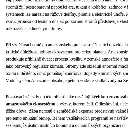
stromů žijí pestrobarevní papoušci ara, tukani a kolibříci, zatímco v 
systémech lze narazit na růžové delfíny, piranie a elektrické úhoře.
vrstva pralesa
od lesního dna až po korunu stromů představuje vlast
mikrosvět s jedinečnými druhy.
Při vzdělávací cestě do amazonského pralesa se účastníci dozvídají 
kritické důležitosti tohoto ekosystému pro celou planetu. Amazonsk
produkuje přibližně dvacet procent kyslíku v zemské atmosféře a fu
jako obrovský regulátor klimatu. Stromy zde skladují enormní množ
oxidu uhličitého, čímž pomáhají zmírňovat dopady klimatických zm
Vodní systém Amazonie obsahuje pětinu veškeré sladké vody na Ze
Poznávací zájezdy do této oblasti také osvětlují
křehkou rovnováh
amazonského ekosystému
a výzvy, kterým čelí. Odlesňování, nele
těžba dřeva, těžba nerostů a zemědělská expanze představují vážné
pro tento unikátní biotop. Během vzdělávacích programů se návštěv
seznamují s úsilím místních komunit a ochranářských organizací o