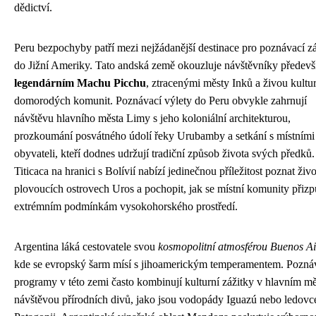
dědictví.
Peru bezpochyby patří mezi nejžádanější destinace pro poznávací z
do Jižní Ameriky. Tato andská země okouzluje návštěvníky předev
legendárním Machu Picchu
, ztracenými městy Inků a živou kultu
domorodých komunit. Poznávací výlety do Peru obvykle zahrnují
návštěvu hlavního města Limy s jeho koloniální architekturou,
prozkoumání posvátného údolí řeky Urubamby a setkání s místními
obyvateli, kteří dodnes udržují tradiční způsob života svých předků.
Titicaca na hranici s Bolívií nabízí jedinečnou příležitost poznat živo
plovoucích ostrovech Uros a pochopit, jak se místní komunity přizp
extrémním podmínkám vysokohorského prostředí.
Argentina láká cestovatele svou
kosmopolitní atmosférou Buenos Ai
kde se evropský šarm mísí s jihoamerickým temperamentem. Pozná
programy v této zemi často kombinují kulturní zážitky v hlavním mě
návštěvou přírodních divů, jako jsou vodopády Iguazú nebo ledovc