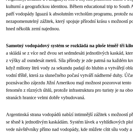
kulturní a geografickou identitou. Během educational trip to South
patří vodopády Iguazú k absolutním vrcholům programu, protože na
nezapomenutelný zážitek, který spojuje přírodní krásu s možností p
hned několik zemí najednou.
Samotný vodopádový systém se rozkládá na ploše téměř tři kil
a skládá se z více než dvou set sedmdesáti jednotlivých kaskád, které
z výšky až osmdesát metrů. Síla přírody je zde patrná na každém kr
když miliony litrů vody za sekundu padají do hlubin a vytvářejí obl
vodní tříště, která za slunečného počasí vytváří nádherné duhy. Účas
poznávacího zájezdu Jižní Amerikou mají možnost pozorovat tento
fenomén z různých úhlů, protože infrastruktura pro turisty je na obo
stranách hranice velmi dobře vybudovaná.
Argentinská strana vodopádů nabízí intimnější zážitek s možností při
se těsně k jednotlivým kaskádám. Systém lávek a vyhlídkových plo
vede návštěvníky přímo nad vodopády, kde můžete cítit sílu vody a