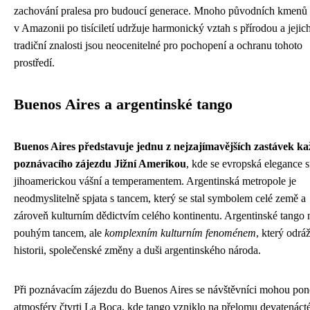
zachování pralesa pro budoucí generace. Mnoho původních kmenů ž
v Amazonii po tisíciletí udržuje harmonický vztah s přírodou a jejic
tradiční znalosti jsou neocenitelné pro pochopení a ochranu tohoto
prostředí.
Buenos Aires a argentinské tango
Buenos Aires představuje jednu z nejzajímavějších zastávek k
poznávacího zájezdu Jižní Amerikou
, kde se evropská elegance 
jihoamerickou vášní a temperamentem. Argentinská metropole je
neodmyslitelně spjata s tancem, který se stal symbolem celé země a
zároveň kulturním dědictvím celého kontinentu. Argentinské tango 
pouhým tancem, ale
komplexním kulturním fenoménem
, který odráž
historii, společenské změny a duši argentinského národa.
Při poznávacím zájezdu do Buenos Aires se návštěvníci mohou pono
atmosféry čtvrti La Boca, kde tango vzniklo na přelomu devatenáct