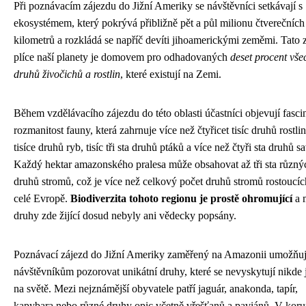
Při poznávacím zájezdu do Jižní Ameriky se návštěvníci setkávají s
ekosystémem, který pokrývá přibližně pět a půl milionu čtverečních
kilometrů a rozkládá se napříč devíti jihoamerickými zeměmi. Tato 
plíce naší planety je domovem pro odhadovaných
deset procent vše
druhů živočichů a rostlin
, které existují na Zemi.
Během vzdělávacího zájezdu do této oblasti účastníci objevují fascin
rozmanitost fauny, která zahrnuje více než čtyřicet tisíc druhů rostlin,
tisíce druhů ryb, tisíc tři sta druhů ptáků a více než čtyři sta druhů s
Každý hektar amazonského pralesa může obsahovat až tři sta různý
druhů stromů, což je více než celkový počet druhů stromů rostoucíc
celé Evropě.
Biodiverzita tohoto regionu je prostě ohromující
a 
druhy zde žijící dosud nebyly ani vědecky popsány.
Poznávací zájezd do Jižní Ameriky zaměřený na Amazonii umožňu
návštěvníkům pozorovat unikátní druhy, které se nevyskytují nikde 
na světě. Mezi nejznámější obyvatele patří jaguár, anakonda, tapír,
kapybara nebo různé druhy opic včetně vřešťanů a paviánů. V kor