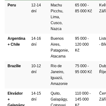
Peru
12-14
Machu
65 000 -
Kvě
dní
Picchu,
85 000 Kč
Září
Lima,
Cusco,
Nazca
Argentina
14-16
Buenos
95 000 -
Lis
+ Chile
dní
Aires,
120 000
- B
Patagonie,
Kč
Atacama
Brazílie
10-12
Rio de
75 000 -
Dub
dní
Janeiro,
95 000 Kč
Říj
Iguazú,
Amazonie
Ekvádor
14-15
Quito,
110 000 -
Čer
+
dní
Galapágy,
145 000
Září
Galapágy
Cotopaxi
Kč