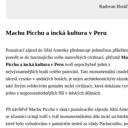
Radovan Horáč
Machu Picchu a incká kultura v Peru
Poznávací zájezd do Jižní Ameriky představuje jedinečnou příležito
ponořit se do fascinujícího světa starověkých civilizací, přičemž
Ma
Picchu a incká kultura v Peru
tvoří nepochybně jeden z
nejvýznamnějších bodů celého putování. Tato monumentální citadel
ukrytá vysoko v andských horách, je nejen architektonickým zázrak
také živým svědectvím geniality incké civilizace, která dokázala vyt
jedno z nejpozoruhodnějších říší v lidských dějinách.
Při návštěvě Machu Picchu v rámci poznávacího zájezdu Jižní Ame
se účastníci ocitají tváří v tvář
monumentálnímu dílu incké architekt
které bylo vybudováno v patnáctém století za vlády Pachacutiho, j