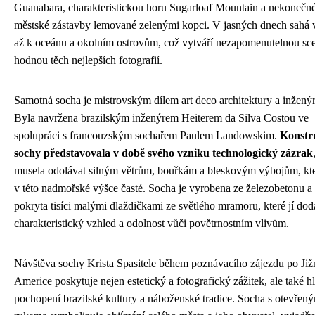
Guanabara, charakteristickou horu Sugarloaf Mountain a nekonečn
městské zástavby lemované zelenými kopci. V jasných dnech sahá 
až k oceánu a okolním ostrovům, což vytváří nezapomenutelnou sce
hodnou těch nejlepších fotografií.
Samotná socha je mistrovským dílem art deco architektury a inženýr
Byla navržena brazilským inženýrem Heiterem da Silva Costou ve
spolupráci s francouzským sochařem Paulem Landowskim.
Konstr
sochy představovala v době svého vzniku technologický zázrak
musela odolávat silným větrům, bouřkám a bleskovým výbojům, kte
v této nadmořské výšce časté. Socha je vyrobena ze železobetonu a
pokryta tisíci malými dlaždičkami ze světlého mramoru, které jí dod
charakteristický vzhled a odolnost vůči povětrnostním vlivům.
Návštěva sochy Krista Spasitele během poznávacího zájezdu po Již
Americe poskytuje nejen estetický a fotografický zážitek, ale také h
pochopení brazilské kultury a náboženské tradice. Socha s otevřen