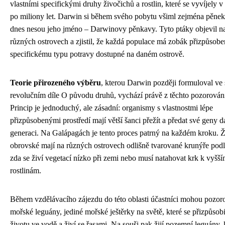
vlastními specifickými druhy živočichů a rostlin, které se vyvíjely v 
po miliony let. Darwin si během svého pobytu všiml zejména pěnek,
dnes nesou jeho jméno – Darwinovy pěnkavy. Tyto ptáky objevil n
různých ostrovech a zjistil, že každá populace má zobák přizpůsob
specifickému typu potravy dostupné na daném ostrově.
Teorie přirozeného výběru
, kterou Darwin později formuloval ve
revolučním díle O původu druhů, vychází právě z těchto pozorován
Princip je jednoduchý, ale zásadní: organismy s vlastnostmi lépe
přizpůsobenými prostředí mají větší šanci přežít a předat své geny da
generaci. Na Galápagách je tento proces patrný na každém kroku. 
obrovské mají na různých ostrovech odlišně tvarované krunýře podl
zda se živí vegetací nízko při zemi nebo musí natahovat krk k vyšš
rostlinám.
Během vzdělávacího zájezdu do této oblasti účastníci mohou pozor
mořské leguány, jediné mořské ještěrky na světě, které se přizpůsob
životu ve vodě a živí se řasami. Na souši pak žijí pozemní leguány, 