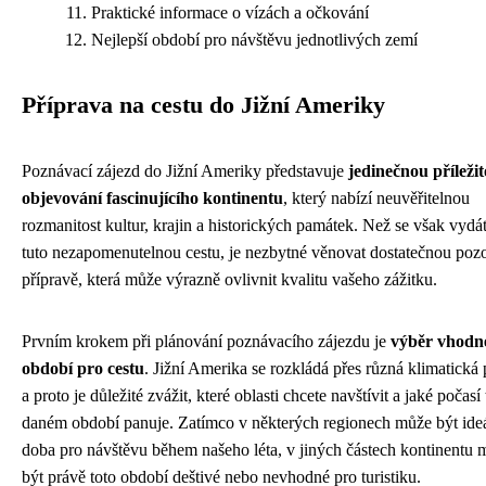
Praktické informace o vízách a očkování
Nejlepší období pro návštěvu jednotlivých zemí
Příprava na cestu do Jižní Ameriky
Poznávací zájezd do Jižní Ameriky představuje
jedinečnou příležit
objevování fascinujícího kontinentu
, který nabízí neuvěřitelnou
rozmanitost kultur, krajin a historických památek. Než se však vydá
tuto nezapomenutelnou cestu, je nezbytné věnovat dostatečnou poz
přípravě, která může výrazně ovlivnit kvalitu vašeho zážitku.
Prvním krokem při plánování poznávacího zájezdu je
výběr vhodn
období pro cestu
. Jižní Amerika se rozkládá přes různá klimatická
a proto je důležité zvážit, které oblasti chcete navštívit a jaké počasí
daném období panuje. Zatímco v některých regionech může být ideá
doba pro návštěvu během našeho léta, v jiných částech kontinentu 
být právě toto období deštivé nebo nevhodné pro turistiku.