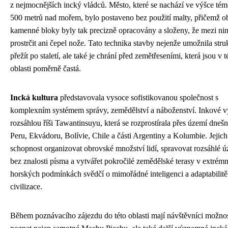
z nejmocnějších incký vládců. Město, které se nachází ve výšce tém
500 metrů nad mořem, bylo postaveno bez použití malty, přičemž o
kamenné bloky byly tak precizně opracovány a složeny, že mezi nim
prostrčit ani čepel nože. Tato technika stavby nejenže umožnila str
přežít po staletí, ale také je chrání před zemětřeseními, která jsou v t
oblasti poměrně častá.
Incká kultura
představovala vysoce sofistikovanou společnost s
komplexním systémem správy, zemědělství a náboženství. Inkové vy
rozsáhlou říši Tawantinsuyu, která se rozprostírala přes území dneš
Peru, Ekvádoru, Bolívie, Chile a části Argentiny a Kolumbie. Jejich
schopnost organizovat obrovské množství lidí, spravovat rozsáhlé 
bez znalosti písma a vytvářet pokročilé zemědělské terasy v extrém
horských podmínkách svědčí o mimořádné inteligenci a adaptabilitě
civilizace.
Během poznávacího zájezdu do této oblasti mají návštěvníci možno