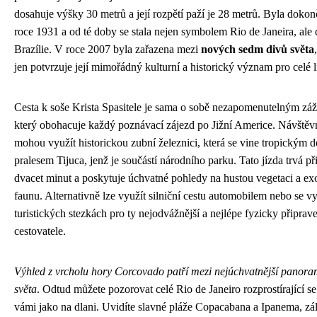
dosahuje výšky 30 metrů a její rozpětí paží je 28 metrů. Byla doko
roce 1931 a od té doby se stala nejen symbolem Rio de Janeira, ale 
Brazílie. V roce 2007 byla zařazena mezi
nových sedm divů světa
jen potvrzuje její mimořádný kulturní a historický význam pro celé l
Cesta k soše Krista Spasitele je sama o sobě nezapomenutelným záž
který obohacuje každý poznávací zájezd po Jižní Americe. Návštěv
mohou využít historickou zubní železnici, která se vine tropickým 
pralesem Tijuca, jenž je součástí národního parku. Tato jízda trvá př
dvacet minut a poskytuje úchvatné pohledy na hustou vegetaci a ex
faunu. Alternativně lze využít silniční cestu automobilem nebo se v
turistických stezkách pro ty nejodvážnější a nejlépe fyzicky připrav
cestovatele.
Výhled z vrcholu hory Corcovado patří mezi nejúchvatnější panor
světa
. Odtud můžete pozorovat celé Rio de Janeiro rozprostírající s
vámi jako na dlani. Uvidíte slavné pláže Copacabana a Ipanema, zá