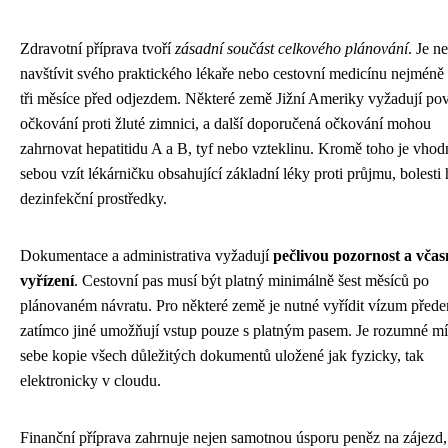
Zdravotní příprava tvoří
zásadní součást celkového plánování
. Je n
navštívit svého praktického lékaře nebo cestovní medicínu nejméně
tři měsíce před odjezdem. Některé země Jižní Ameriky vyžadují po
očkování proti žluté zimnici, a další doporučená očkování mohou
zahrnovat hepatitidu A a B, tyf nebo vzteklinu. Kromě toho je vhodn
sebou vzít lékárničku obsahující základní léky proti průjmu, bolesti 
dezinfekční prostředky.
Dokumentace a administrativa vyžadují
pečlivou pozornost a včas
vyřízení
. Cestovní pas musí být platný minimálně šest měsíců po
plánovaném návratu. Pro některé země je nutné vyřídit vízum před
zatímco jiné umožňují vstup pouze s platným pasem. Je rozumné mí
sebe kopie všech důležitých dokumentů uložené jak fyzicky, tak
elektronicky v cloudu.
Finanční příprava zahrnuje nejen samotnou úsporu peněz na zájezd,