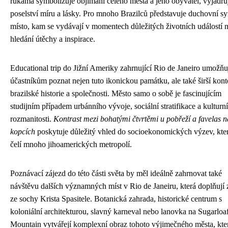
rukama symbolizuje objímání celého města a jeho obyvatel, vyjadřu
poselství míru a lásky. Pro mnoho Brazilců představuje duchovní s
místo, kam se vydávají v momentech důležitých životních událostí n
hledání útěchy a inspirace.
Educational trip do Jižní Ameriky zahrnující Rio de Janeiro umožňu
účastníkům poznat nejen tuto ikonickou památku, ale také širší kont
brazilské historie a společnosti. Město samo o sobě je fascinujícím
studijním případem urbánního vývoje, sociální stratifikace a kulturní
rozmanitosti.
Kontrast mezi bohatými čtvrtěmi u pobřeží a favelas n
kopcích
poskytuje důležitý vhled do socioekonomických výzev, kt
čelí mnoho jihoamerických metropolí.
Poznávací zájezd do této části světa by měl ideálně zahrnovat také
návštěvu dalších významných míst v Rio de Janeiru, která doplňují 
ze sochy Krista Spasitele. Botanická zahrada, historické centrum s
koloniální architekturou, slavný karneval nebo lanovka na Sugarloa
Mountain vytvářejí komplexní obraz tohoto výjimečného města, kte