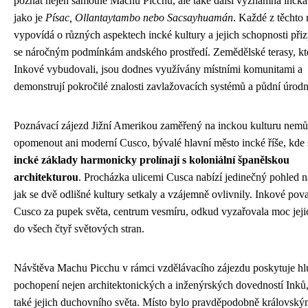
poznat nejen samotné Machu Picchu, ale také další významná incká
jako je
Písac, Ollantaytambo nebo Sacsayhuamán
. Každé z těchto 
vypovídá o různých aspektech incké kultury a jejich schopnosti při
se náročným podmínkám andského prostředí. Zemědělské terasy, kt
Inkové vybudovali, jsou dodnes využívány místními komunitami a
demonstrují pokročilé znalosti zavlažovacích systémů a půdní úrodn
Poznávací zájezd Jižní Amerikou zaměřený na inckou kulturu nem
opomenout ani moderní Cusco, bývalé hlavní město incké říše, kde 
incké základy harmonicky prolínají s koloniální španělskou
architekturou
. Procházka ulicemi Cusca nabízí jedinečný pohled n
jak se dvě odlišné kultury setkaly a vzájemně ovlivnily. Inkové pov
Cusco za pupek světa, centrum vesmíru, odkud vyzařovala moc jejic
do všech čtyř světových stran.
Návštěva Machu Picchu v rámci vzdělávacího zájezdu poskytuje hl
pochopení nejen architektonických a inženýrských dovedností Inků,
také jejich duchovního světa. Místo bylo pravděpodobně královsk