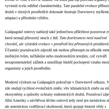
vyvinuli zcela odlišné charakteristiky. Tato paralelní evoluce příbu
druhů v různých prostředích dokonale ilustruje Darwinovy myšlenk
adaptaci a přírodním výběru.
Galápagské ostrovy nabízejí také jedinečnou příležitost pozorovat zv
která nemají přirozený strach z lidí.
Tato fearlessness není naučené
chování, ale výsledek evoluce v prostředí bez přirozených predátorů
Účastníci poznávacích zájezdů tak mohou přistoupit na několik met
mořským lvům, tučňákům nebo modronohým terejům, což vytváří
nezapomenutelný zážitek a umožňuje hlubší pochopení vztahu mezi
organismy a jejich prostředím.
Moderní výzkum na Galápagách pokračuje v Darwinově odkazu. V
zde studují rychlost evolučních změn, vliv klimatických změn na mí
ekosystémy a způsoby ochrany endemických druhů. Poznávací záj
Jižní Ameriky s návštěvou těchto ostrovů tedy není jen turistickou at
ale autentickou vzdělávací zkušeností, která spojuje historii vědy s