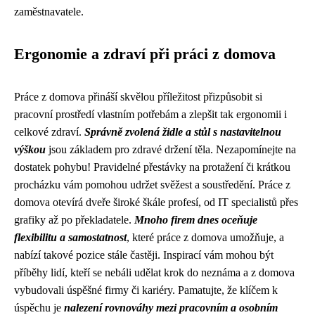
zaměstnavatele.
Ergonomie a zdraví při práci z domova
Práce z domova přináší skvělou příležitost přizpůsobit si
pracovní prostředí vlastním potřebám a zlepšit tak ergonomii i
celkové zdraví.
Správně zvolená židle a stůl s nastavitelnou
výškou
jsou základem pro zdravé držení těla. Nezapomínejte na
dostatek pohybu! Pravidelné přestávky na protažení či krátkou
procházku vám pomohou udržet svěžest a soustředění. Práce z
domova otevírá dveře široké škále profesí, od IT specialistů přes
grafiky až po překladatele.
Mnoho firem dnes oceňuje
flexibilitu a samostatnost
, které práce z domova umožňuje, a
nabízí takové pozice stále častěji. Inspirací vám mohou být
příběhy lidí, kteří se nebáli udělat krok do neznáma a z domova
vybudovali úspěšné firmy či kariéry. Pamatujte, že klíčem k
úspěchu je
nalezení rovnováhy mezi pracovním a osobním