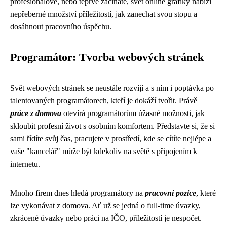
profesionálové, nebo teprve začínáte, svět online grafiky nabízí
nepřeberné množství příležitostí, jak zanechat svou stopu a
dosáhnout pracovního úspěchu.
Programátor: Tvorba webových stránek
Svět webových stránek se neustále rozvíjí a s ním i poptávka po
talentovaných programátorech, kteří je dokáží tvořit. Právě
práce z domova
otevírá programátorům úžasné možnosti, jak
skloubit profesní život s osobním komfortem. Představte si, že si
sami řídíte svůj čas, pracujete v prostředí, kde se cítíte nejlépe a
vaše "kancelář" může být kdekoliv na světě s připojením k
internetu.
Mnoho firem dnes hledá programátory na
pracovní pozice
, které
lze vykonávat z domova. Ať už se jedná o full-time úvazky,
zkrácené úvazky nebo práci na IČO, příležitostí je nespočet.