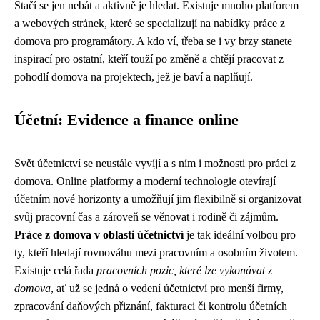
Stačí se jen nebát a aktivně je hledat. Existuje mnoho platforem
a webových stránek, které se specializují na nabídky práce z
domova pro programátory. A kdo ví, třeba se i vy brzy stanete
inspirací pro ostatní, kteří touží po změně a chtějí pracovat z
pohodlí domova na projektech, jež je baví a naplňují.
Účetní: Evidence a finance online
Svět účetnictví se neustále vyvíjí a s ním i možnosti pro práci z
domova. Online platformy a moderní technologie otevírají
účetním nové horizonty a umožňují jim flexibilně si organizovat
svůj pracovní čas a zároveň se věnovat i rodině či zájmům.
Práce z domova v oblasti účetnictví
je tak ideální volbou pro
ty, kteří hledají rovnováhu mezi pracovním a osobním životem.
Existuje celá řada
pracovních pozic, které lze vykonávat z
domova
, ať už se jedná o vedení účetnictví pro menší firmy,
zpracování daňových přiznání, fakturaci či kontrolu účetních