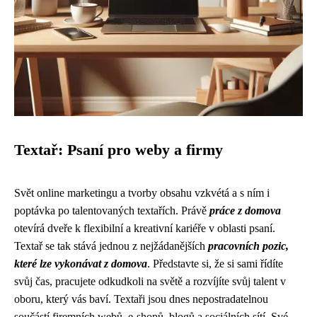
Textař: Psaní pro weby a firmy
Svět online marketingu a tvorby obsahu vzkvétá a s ním i
poptávka po talentovaných textařích. Právě
práce z domova
otevírá dveře k flexibilní a kreativní kariéře v oblasti psaní.
Textař se tak stává jednou z nejžádanějších
pracovních pozic,
které lze vykonávat z domova
. Představte si, že si sami řídíte
svůj čas, pracujete odkudkoli na světě a rozvíjíte svůj talent v
oboru, který vás baví. Textaři jsou dnes nepostradatelnou
součástí firemních webů, e-shopů, blogů a sociálních sítí. Své