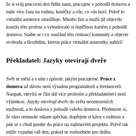
že si svůj pracovní den řídíte sami, pracujete v pohodlí domova a
máte více času na rodinu, koníčky a vše, co vás baví. Právě to
virtuální asistence umožňuje. Mnoho žen a mužů již objevilo
kouzlo této profese a vybudovalo si úspěšnou kariéru z pohodlí
domova. Staňte se i vy součástí této rostoucí komunity a objevte
svobodu a flexibilitu, kterou práce virtuální asistentky nabízí!
Překladatel: Jazyky otevírají dveře
Svět se mění a s ním i způsob, jakým pracujeme.
Práce z
domova
už dávno není výsadou programátorů a freelancerů.
Naopak, otevírá se čím dál více profesím a překladatelství není
výjimkou.
Jazyky otevírají dveře
do světa neomezených
možností, a to doslova z pohodlí vašeho domova. Představte si,
že ráno nemusíte nikam spěchat, dopřejete si kávu s rodinou a
pak se s chutí pustíte do práce na zajímavém projektu. Právě tak
může vypadat váš den, pokud se rozhodnete pro dráhu