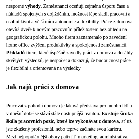
nesporné
výhody
. Zaměstnanci oceňují zejména úsporu času a
nákladů spojených s dojížděním, možnost lépe sladit pracovní a
osobní život a větší míru autonomie a flexibility. Práce z domova
otevírá dveře k novým pracovním příležitostem bez ohledu na
geografickou polohu. Mnoho firem zaznamenalo po zavedení
home office zvýšení produktivity a spokojenosti zaměstnanců.
Příkladů
firem, které úspěšně zavedly práci z domova a dosáhly
skvělých výsledků, je nespočet a dokazují, že budoucnost práce
je flexibilní a orientovaná na výsledky.
Jak najít práci z domova
Pracovat z pohodlí domova je lákavá představa pro mnoho lidí a
v dnešní době se stává stále dostupnější realitou.
Existuje široká
škála pracovních pozic, které lze vykonávat z domova,
ať už
jste zkušený profesionál, nebo teprve začínáte svou kariéru.
Mezi nejpopulárnější obory patří IT, marketing, administrativa,