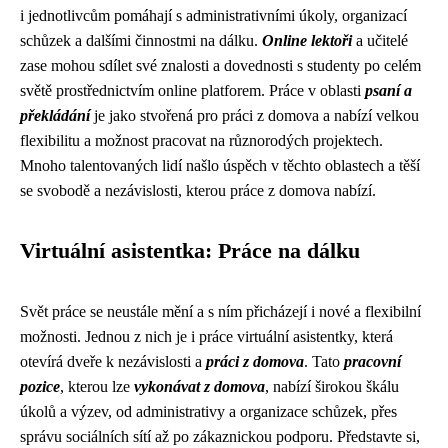
i jednotlivcům pomáhají s administrativními úkoly, organizací
schůzek a dalšími činnostmi na dálku.
Online lektoři
a učitelé
zase mohou sdílet své znalosti a dovednosti s studenty po celém
světě prostřednictvím online platforem. Práce v oblasti
psaní a
překládání
je jako stvořená pro práci z domova a nabízí velkou
flexibilitu a možnost pracovat na různorodých projektech.
Mnoho talentovaných lidí našlo úspěch v těchto oblastech a těší
se svobodě a nezávislosti, kterou práce z domova nabízí.
Virtuální asistentka: Práce na dálku
Svět práce se neustále mění a s ním přicházejí i nové a flexibilní
možnosti. Jednou z nich je i práce virtuální asistentky, která
otevírá dveře k nezávislosti a
práci z domova
. Tato
pracovní
pozice
, kterou lze
vykonávat z domova
, nabízí širokou škálu
úkolů a výzev, od administrativy a organizace schůzek, přes
správu sociálních sítí až po zákaznickou podporu. Představte si,