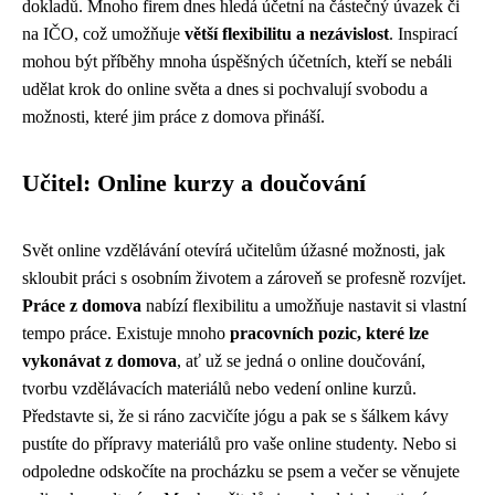
dokladů. Mnoho firem dnes hledá účetní na částečný úvazek či
na IČO, což umožňuje
větší flexibilitu a nezávislost
. Inspirací
mohou být příběhy mnoha úspěšných účetních, kteří se nebáli
udělat krok do online světa a dnes si pochvalují svobodu a
možnosti, které jim práce z domova přináší.
Učitel: Online kurzy a doučování
Svět online vzdělávání otevírá učitelům úžasné možnosti, jak
skloubit práci s osobním životem a zároveň se profesně rozvíjet.
Práce z domova
nabízí flexibilitu a umožňuje nastavit si vlastní
tempo práce. Existuje mnoho
pracovních pozic, které lze
vykonávat z domova
, ať už se jedná o online doučování,
tvorbu vzdělávacích materiálů nebo vedení online kurzů.
Představte si, že si ráno zacvičíte jógu a pak se s šálkem kávy
pustíte do přípravy materiálů pro vaše online studenty. Nebo si
odpoledne odskočíte na procházku se psem a večer se věnujete