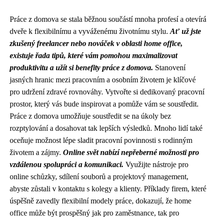
Práce z domova se stala běžnou součástí mnoha profesí a otevírá
dveře k flexibilnímu a vyváženému životnímu stylu.
Ať už jste
zkušený freelancer nebo nováček v oblasti home office,
existuje řada tipů, které vám pomohou maximalizovat
produktivitu a užít si benefity práce z domova.
Stanovení
jasných hranic mezi pracovním a osobním životem je klíčové
pro udržení zdravé rovnováhy. Vytvořte si dedikovaný pracovní
prostor, který vás bude inspirovat a pomůže vám se soustředit.
Práce z domova umožňuje soustředit se na úkoly bez
rozptylování a dosahovat tak lepších výsledků. Mnoho lidí také
oceňuje možnost lépe sladit pracovní povinnosti s rodinným
životem a zájmy.
Online svět nabízí nepřeberné možnosti pro
vzdálenou spolupráci a komunikaci.
Využijte nástroje pro
online schůzky, sdílení souborů a projektový management,
abyste zůstali v kontaktu s kolegy a klienty. Příklady firem, které
úspěšně zavedly flexibilní modely práce, dokazují, že home
office může být prospěšný jak pro zaměstnance, tak pro