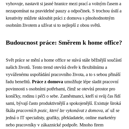
vyhovuje, nastavit si jasné hranice mezi prací a volným časem a
nezapomínat na pravidelné pauzy a odpočinek. S trochou úsilí a
kreativity můžete skloubit práci z domova s ​​plnohodnotným
osobním životem a užívat si to nejlepší z obou světů.
Budoucnost práce: Směrem k home office?
Svět práce se mění a home office se stává stále běžnější součástí
našich životů. Tento trend otevírá dveře k flexibilnímu a
vyváženému uspořádání pracovního života, a to s sebou přináší
řadu benefitů.
Práce z domova
umožňuje lépe sladit pracovní
povinnosti s osobními potřebami, čímž se otevírá prostor pro
koníčky, rodinu i péči o sebe. Zaměstnanci, kteří si svůj čas řídí
sami, bývají často produktivnější a spokojenější. Existuje široká
škála
pracovních pozic, které lze vykonávat z domova
, ať už se
jedná o IT specialisty, grafiky, překladatele, online marketéry
nebo pracovníky v zákaznické podpoře. Mnoho firem