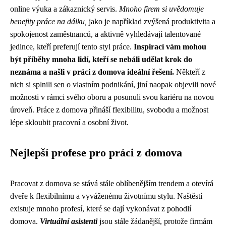
online výuka a zákaznický servis.
Mnoho firem si uvědomuje
benefity práce na dálku,
jako je například zvýšená produktivita a
spokojenost zaměstnanců, a aktivně vyhledávají talentované
jedince, kteří preferují tento styl práce.
Inspirací vám mohou
být příběhy mnoha lidí, kteří se nebáli udělat krok do
neznáma a našli v práci z domova ideální řešení.
Někteří z
nich si splnili sen o vlastním podnikání, jiní naopak objevili nové
možnosti v rámci svého oboru a posunuli svou kariéru na novou
úroveň. Práce z domova přináší flexibilitu, svobodu a možnost
lépe skloubit pracovní a osobní život.
Nejlepší profese pro práci z domova
Pracovat z domova se stává stále oblíbenějším trendem a otevírá
dveře k flexibilnímu a vyváženému životnímu stylu. Naštěstí
existuje mnoho profesí, které se dají vykonávat z pohodlí
domova.
Virtuální asistenti
jsou stále žádanější, protože firmám