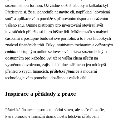
srozumitelnou formou. Už žádné složité tabulky a kalkulačky!
Představte si, že si jednoduše nastavíte cíl, například "dovolená
snů" a aplikace vám pomůže s plánováním úspor a dosažením
vašeho snu. Online platformy pro investování otevírají svět
investičních příležitostí i pro běžné lidi. Můžete začít s malými
částkami a postupně budovat své portfolio, a to i bez hlubokých
znalostí finančních trhů. Díky intuitivním rozhraním a
odborným
radám
dostupným online se investování stává srozumitelným a
dostupným pro každého. Ať už je vaším cílem ušetřit na
vysněnou dovolenou, zajistit si klidné stáří nebo jen mít lepší
přehled o svých financích,
přátelské finance
a moderní
technologie vám pomohou dosáhnout vašich cílů.
Inspirace a příklady z praxe
Přátelské finance nejsou jen módní slovo, ale spíše filozofie,
která propojuje finanční gramotnost s lidským přístupem.