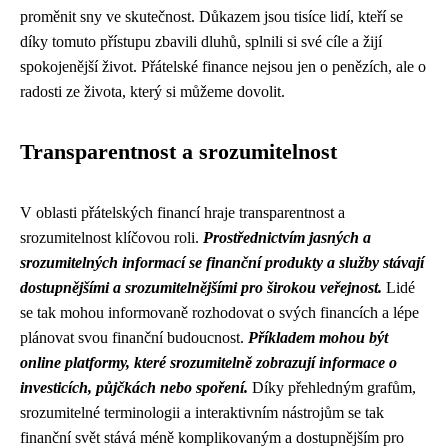
proměnit sny ve skutečnost. Důkazem jsou tisíce lidí, kteří se
díky tomuto přístupu zbavili dluhů, splnili si své cíle a žijí
spokojenější život. Přátelské finance nejsou jen o penězích, ale o
radosti ze života, který si můžeme dovolit.
Transparentnost a srozumitelnost
V oblasti přátelských financí hraje transparentnost a
srozumitelnost klíčovou roli.
Prostřednictvím jasných a
srozumitelných informací se finanční produkty a služby stávají
dostupnějšími a srozumitelnějšími pro širokou veřejnost.
Lidé
se tak mohou informovaně rozhodovat o svých financích a lépe
plánovat svou finanční budoucnost.
Příkladem mohou být
online platformy, které srozumitelně zobrazují informace o
investicích, půjčkách nebo spoření.
Díky přehledným grafům,
srozumitelné terminologii a interaktivním nástrojům se tak
finanční svět stává méně komplikovaným a dostupnějším pro