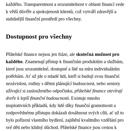
každého. Transparentnost a srozumitelnost v oblasti financí vede
k větší důvěře a spokojenosti klientů, což vytváří zdravější a
stabilnější finanční prostředí pro všechny.
Dostupnost pro všechny
Přátelské finance nejsou jen fráze, ale
skutečná možnost pro
každého
. Znamenají přístup k finančním produktům a službám,
které jsou srozumitelné, dostupné a šité na míru individuálním
potřebám. Ať už jde o mladé lidi, kteří si budují svou finanční
nezávislost, rodiny s dětmi plánující budoucnost, nebo seniory
užívající si zaslouženého odpočinku,
přátelské finance otevírají
dveře k lepší finanční budoucnosti
. Existuje mnoho
inspirativních příkladů, kdy lidé díky finanční gramotnosti a
zodpovědnému přístupu dokázali dosáhnout svých cílů, ať už to
bylo pořízení vlastního bydlení, zajištění kvalitního vzdělání pro
své děti nebo klidný důchod. Přátelské finance jsou cestou k