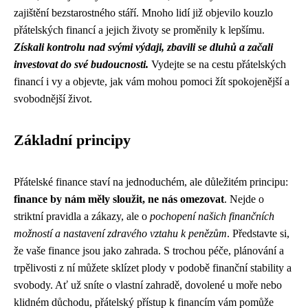
zajištění bezstarostného stáří. Mnoho lidí již objevilo kouzlo
přátelských financí a jejich životy se proměnily k lepšímu.
Získali kontrolu nad svými výdaji, zbavili se dluhů a začali
investovat do své budoucnosti.
Vydejte se na cestu přátelských
financí i vy a objevte, jak vám mohou pomoci žít spokojenější a
svobodnější život.
Základní principy
Přátelské finance staví na jednoduchém, ale důležitém principu:
finance by nám měly sloužit, ne nás omezovat
. Nejde o
striktní pravidla a zákazy, ale o
pochopení našich finančních
možností a nastavení zdravého vztahu k penězům
. Představte si,
že vaše finance jsou jako zahrada. S trochou péče, plánování a
trpělivosti z ní můžete sklízet plody v podobě finanční stability a
svobody. Ať už sníte o vlastní zahradě, dovolené u moře nebo
klidném důchodu, přátelský přístup k financím vám pomůže