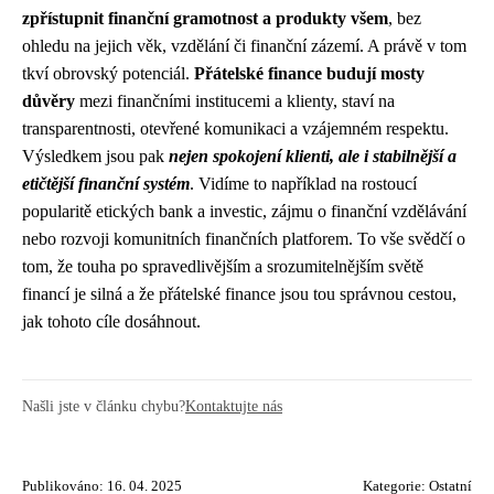
zpřístupnit finanční gramotnost a produkty všem
, bez
ohledu na jejich věk, vzdělání či finanční zázemí. A právě v tom
tkví obrovský potenciál.
Přátelské finance budují mosty
důvěry
mezi finančními institucemi a klienty, staví na
transparentnosti, otevřené komunikaci a vzájemném respektu.
Výsledkem jsou pak
nejen spokojení klienti, ale i stabilnější a
etičtější finanční systém
. Vidíme to například na rostoucí
popularitě etických bank a investic, zájmu o finanční vzdělávání
nebo rozvoji komunitních finančních platforem. To vše svědčí o
tom, že touha po spravedlivějším a srozumitelnějším světě
financí je silná a že přátelské finance jsou tou správnou cestou,
jak tohoto cíle dosáhnout.
Našli jste v článku chybu?
Kontaktujte nás
Publikováno: 16. 04. 2025
Kategorie:
Ostatní