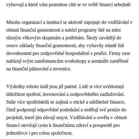
vyhovují a které vám pomohou cítit se ve světě financí sebejistě.
Mnoho organizací a institucí se aktivně zapojuje do vzdělávání v
oblasti finanční gramotnosti a nabízí programy šité na míru
různým věkovým skupinám a potřebám. Školy zavádějí do
osnov základy finanční gramotnosti, aby vybavily mladé lidi
dovednostmi pro zodpovědné hospodaření s penězi. Firmy zase
nabízejí svým zaměstnancům workshopy a semináře zaměřené
na finanční plánování a investice.
Výsledky tohoto úsilí jsou již patrné. Lidé si více uvědomují
důležitost spoření, investování a zodpovědného zadlužování.
Stále více spotřebitelů se zajímá o etické a udržitelné finance,
čímž podporují odpovědné podnikání a směřují své peníze do
projektů, které jim dávají smysl. Vzdělávání a osvěta v oblasti
financí otevírají cestu k finančnímu zdraví a prosperitě pro
jednotlivce i pro celou společnost.