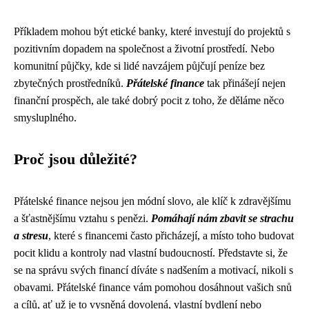
Příkladem mohou být etické banky, které investují do projektů s
pozitivním dopadem na společnost a životní prostředí. Nebo
komunitní půjčky, kde si lidé navzájem půjčují peníze bez
zbytečných prostředníků.
Přátelské finance
tak přinášejí nejen
finanční prospěch, ale také dobrý pocit z toho, že děláme něco
smysluplného.
Proč jsou důležité?
Přátelské finance nejsou jen módní slovo, ale klíč k zdravějšímu
a šťastnějšímu vztahu s penězi.
Pomáhají nám zbavit se strachu
a stresu
, které s financemi často přicházejí, a místo toho budovat
pocit klidu a kontroly nad vlastní budoucností. Představte si, že
se na správu svých financí díváte s nadšením a motivací, nikoli s
obavami. Přátelské finance vám pomohou dosáhnout vašich snů
a cílů, ať už je to vysněná dovolená, vlastní bydlení nebo