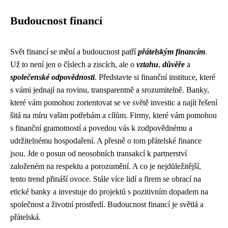
Budoucnost financí
Svět financí se mění a budoucnost patří
přátelským financím
.
Už to není jen o číslech a ziscích, ale o
vztahu
,
důvěře
a
společenské odpovědnosti
. Představte si finanční instituce, které
s vámi jednají na rovinu, transparentně a srozumitelně. Banky,
které vám pomohou zorientovat se ve světě investic a najít řešení
šitá na míru vašim potřebám a cílům. Firmy, které vám pomohou
s finanční gramotností a povedou vás k zodpovědnému a
udržitelnému hospodaření. A přesně o tom přátelské finance
jsou. Jde o posun od neosobních transakcí k partnerství
založeném na respektu a porozumění. A co je nejdůležitější,
tento trend přináší ovoce. Stále více lidí a firem se obrací na
etické banky a investuje do projektů s pozitivním dopadem na
společnost a životní prostředí. Budoucnost financí je světlá a
přátelská.