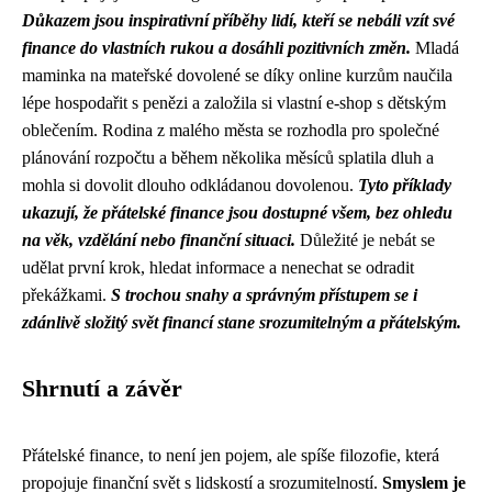
Důkazem jsou inspirativní příběhy lidí, kteří se nebáli vzít své
finance do vlastních rukou a dosáhli pozitivních změn.
Mladá
maminka na mateřské dovolené se díky online kurzům naučila
lépe hospodařit s penězi a založila si vlastní e-shop s dětským
oblečením. Rodina z malého města se rozhodla pro společné
plánování rozpočtu a během několika měsíců splatila dluh a
mohla si dovolit dlouho odkládanou dovolenou.
Tyto příklady
ukazují, že přátelské finance jsou dostupné všem, bez ohledu
na věk, vzdělání nebo finanční situaci.
Důležité je nebát se
udělat první krok, hledat informace a nenechat se odradit
překážkami.
S trochou snahy a správným přístupem se i
zdánlivě složitý svět financí stane srozumitelným a přátelským.
Shrnutí a závěr
Přátelské finance, to není jen pojem, ale spíše filozofie, která
propojuje finanční svět s lidskostí a srozumitelností.
Smyslem je