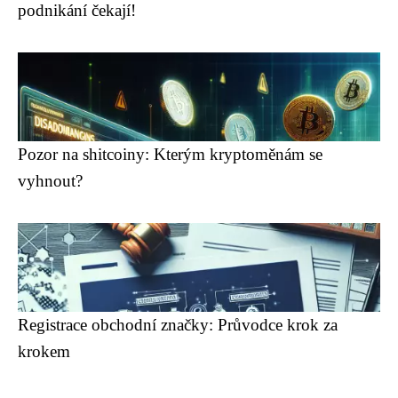
podnikání čekají!
Pozor na shitcoiny: Kterým kryptoměnám se
vyhnout?
Registrace obchodní značky: Průvodce krok za
krokem