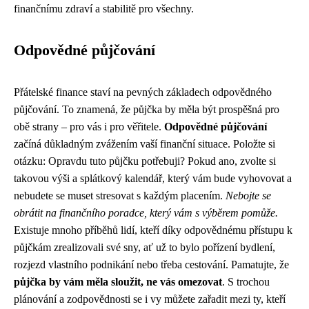
finančnímu zdraví a stabilitě pro všechny.
Odpovědné půjčování
Přátelské finance staví na pevných základech odpovědného
půjčování. To znamená, že půjčka by měla být prospěšná pro
obě strany – pro vás i pro věřitele.
Odpovědné půjčování
začíná důkladným zvážením vaší finanční situace. Položte si
otázku: Opravdu tuto půjčku potřebuji? Pokud ano, zvolte si
takovou výši a splátkový kalendář, který vám bude vyhovovat a
nebudete se muset stresovat s každým placením.
Nebojte se
obrátit na finančního poradce, který vám s výběrem pomůže.
Existuje mnoho příběhů lidí, kteří díky odpovědnému přístupu k
půjčkám zrealizovali své sny, ať už to bylo pořízení bydlení,
rozjezd vlastního podnikání nebo třeba cestování. Pamatujte, že
půjčka by vám měla sloužit, ne vás omezovat
. S trochou
plánování a zodpovědnosti se i vy můžete zařadit mezi ty, kteří