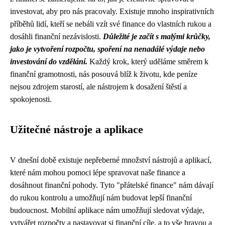
investovat, aby pro nás pracovaly. Existuje mnoho inspirativních
příběhů lidí, kteří se nebáli vzít své finance do vlastních rukou a
dosáhli finanční nezávislosti.
Důležité je začít s malými krůčky,
jako je vytvoření rozpočtu, spoření na nenadálé výdaje nebo
investování do vzdělání.
Každý krok, který uděláme směrem k
finanční gramotnosti, nás posouvá blíž k životu, kde peníze
nejsou zdrojem starostí, ale nástrojem k dosažení štěstí a
spokojenosti.
Užitečné nástroje a aplikace
V dnešní době existuje nepřeberné množství nástrojů a aplikací,
které nám mohou pomoci lépe spravovat naše finance a
dosáhnout finanční pohody. Tyto "přátelské finance" nám dávají
do rukou kontrolu a umožňují nám budovat lepší finanční
budoucnost. Mobilní aplikace nám umožňují sledovat výdaje,
vytvářet rozpočty a nastavovat si finanční cíle, a to vše hravou a