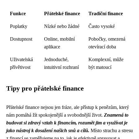
Funkce
Přátelské finance
Tradiční finance
Poplatky
Nízké nebo žádné
Často vysoké
Dostupnost
Online, mobilní
Pobočky, omezená
aplikace
otevírací doba
Uživatelská
Jednoduché,
Komplexní, může
přívětivost
intuitivní rozhraní
být matoucí
Tipy pro přátelské finance
Přátelské finance nejsou jen fráze, ale přístup k penězům, který
nám pomáhá žít spokojenější a svobodnější život.
Znamená to
budovat si zdravý vztah k financím, rozumět jim a využívat je
jako nástroj k dosažení našich snů a cílů.
Místo strachu a stresu
z financí se zaměřujeme na to, jak je efektivně spravovat a