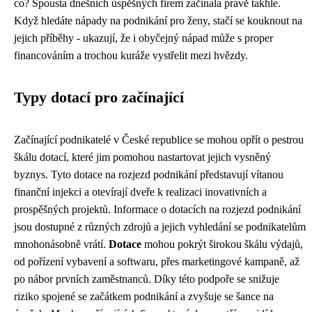
co? Spousta dnešních úspěšných firem začínala právě takhle.
Když hledáte nápady na podnikání pro ženy, stačí se kouknout na
jejich příběhy - ukazují, že i obyčejný nápad může s proper
financováním a trochou kuráže vystřelit mezi hvězdy.
Typy dotací pro začínající
Začínající podnikatelé v České republice se mohou opřít o pestrou
škálu dotací, které jim pomohou nastartovat jejich vysněný
byznys. Tyto dotace na rozjezd podnikání představují vítanou
finanční injekci a otevírají dveře k realizaci inovativních a
prospěšných projektů. Informace o dotacích na rozjezd podnikání
jsou dostupné z různých zdrojů a jejich vyhledání se podnikatelům
mnohonásobně vrátí.
Dotace
mohou pokrýt širokou škálu výdajů,
od pořízení vybavení a softwaru, přes marketingové kampaně, až
po nábor prvních zaměstnanců. Díky této podpoře se snižuje
riziko spojené se začátkem podnikání a zvyšuje se šance na