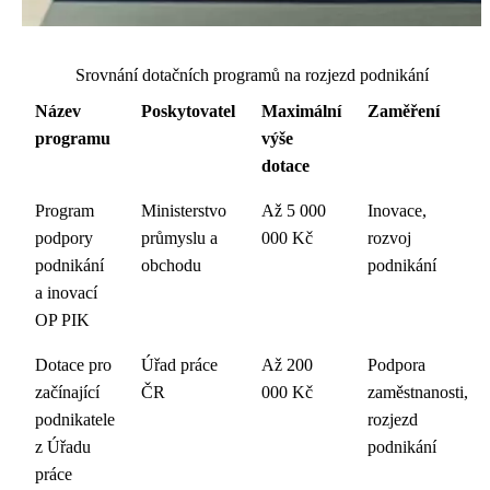
Srovnání dotačních programů na rozjezd podnikání
Název
Poskytovatel
Maximální
Zaměření
programu
výše
dotace
Program
Ministerstvo
Až 5 000
Inovace,
podpory
průmyslu a
000 Kč
rozvoj
podnikání
obchodu
podnikání
a inovací
OP PIK
Dotace pro
Úřad práce
Až 200
Podpora
začínající
ČR
000 Kč
zaměstnanosti,
podnikatele
rozjezd
z Úřadu
podnikání
práce