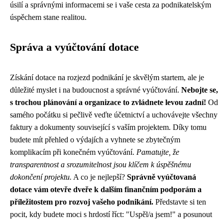
úsilí a správnými informacemi se i vaše cesta za podnikatelským
úspěchem stane realitou.
Správa a vyúčtování dotace
Získání dotace na rozjezd podnikání je skvělým startem, ale je
důležité myslet i na budoucnost a správné vyúčtování.
Nebojte se,
s trochou plánování a organizace to zvládnete levou zadní!
Od
samého počátku si pečlivě veďte účetnictví a uchovávejte všechny
faktury a dokumenty související s vaším projektem. Díky tomu
budete mít přehled o výdajích a vyhnete se zbytečným
komplikacím při konečném vyúčtování.
Pamatujte, že
transparentnost a srozumitelnost jsou klíčem k úspěšnému
dokončení projektu.
A co je nejlepší?
Správně vyúčtovaná
dotace vám otevře dveře k dalším finančním podporám a
příležitostem pro rozvoj vašeho podnikání.
Představte si ten
pocit, kdy budete moci s hrdostí říct: "Uspěl/a jsem!" a posunout