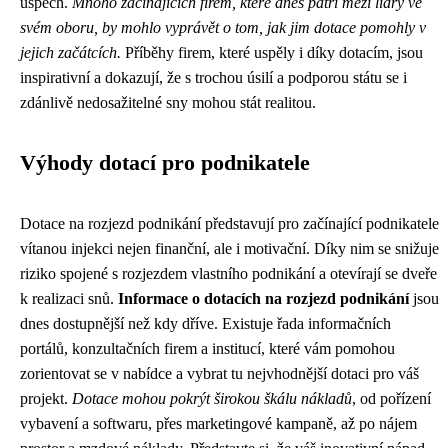
úspěch.
Mnoho začínajících firem, které dnes patří mezi lídry ve
svém oboru, by mohlo vyprávět o tom, jak jim dotace pomohly v
jejich začátcích.
Příběhy firem, které uspěly i díky dotacím, jsou
inspirativní a dokazují, že s trochou úsilí a podporou státu se i
zdánlivě nedosažitelné sny mohou stát realitou.
Výhody dotací pro podnikatele
Dotace na rozjezd podnikání představují pro začínající podnikatele
vítanou injekci nejen finanční, ale i motivační. Díky nim se snižuje
riziko spojené s rozjezdem vlastního podnikání a otevírají se dveře
k realizaci snů.
Informace o dotacích na rozjezd podnikání
jsou
dnes dostupnější než kdy dříve. Existuje řada informačních
portálů, konzultačních firem a institucí, které vám pomohou
zorientovat se v nabídce a vybrat tu nejvhodnější dotaci pro váš
projekt.
Dotace mohou pokrýt širokou škálu nákladů
, od pořízení
vybavení a softwaru, přes marketingové kampaně, až po nájem