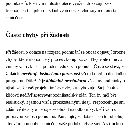
podnikatelů, kteří v minulosti dotace využili, dokazují, že s
trochou štěstí a píle se i zdánlivě nedosažitelné sny mohou stát
skutečností.
Časté chyby při žádosti
Při žádosti o dotace na rozjezd podnikání se občas objevují drobné
chyby, které mohou celý proces zkomplikovat. Nejde ale o nic, s
čím by vám zkušení poradci nedokázali pomoci. Často se stává, že
žadatelé
nevěnují dostatečnou pozornost
všem kritériím dotačního
programu. Důležité je
důkladně prostudovat
všechny podmínky a
ujistit se, že váš projekt jim beze zbytku vyhovuje. Stejně tak je
klíčové
pečlivě zpracovat
podnikatelský plán. Ten by měl být
realistický, s jasnou vizí a prokazatelnými údaji. Nepodceňujte ani
zdánlivé detaily a nebojte se obrátit na odborníky, kteří vám s
přípravou žádosti pomohou. Pamatujte, že dotace jsou tu od toho,
aby vám pomohly uskutečnit vaše podnikatelské sny. A s trochou