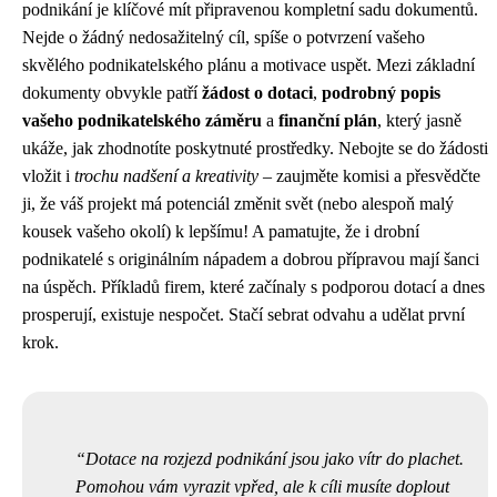
podnikání je klíčové mít připravenou kompletní sadu dokumentů.
Nejde o žádný nedosažitelný cíl, spíše o potvrzení vašeho
skvělého podnikatelského plánu a motivace uspět. Mezi základní
dokumenty obvykle patří
žádost o dotaci
,
podrobný popis
vašeho podnikatelského záměru
a
finanční plán
, který jasně
ukáže, jak zhodnotíte poskytnuté prostředky. Nebojte se do žádosti
vložit i
trochu nadšení a kreativity
– zaujměte komisi a přesvědčte
ji, že váš projekt má potenciál změnit svět (nebo alespoň malý
kousek vašeho okolí) k lepšímu! A pamatujte, že i drobní
podnikatelé s originálním nápadem a dobrou přípravou mají šanci
na úspěch. Příkladů firem, které začínaly s podporou dotací a dnes
prosperují, existuje nespočet. Stačí sebrat odvahu a udělat první
krok.
Dotace na rozjezd podnikání jsou jako vítr do plachet.
Pomohou vám vyrazit vpřed, ale k cíli musíte doplout