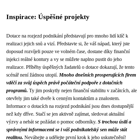
Inspirace: Úspěšné projekty
Dotace na rozjezd podnikání představují pro mnoho lidí klíč k
realizaci jejich snů a vizí. Představte si, že váš nápad, který jste
doposud rozvíjeli pouze ve volném čase, dostane díky finanční
injekci reálné kontury a vy se můžete naplno pustit do jeho
realizace. Příběhy úspěšných žadatelů o dotace dokazují, že tento
scénář není žádnou utopií.
Mnoho dnešních prosperujících firem
vděčí za svůj úspěch právě počáteční podpoře z dotačních
programů.
Ty jim poskytly nejen finanční stabilitu v začátcích, ale
otevřely jim také dveře k cenným kontaktům a znalostem.
Informace o dotacích na rozjezd podnikání jsou dnes dostupnější
než kdy dříve. Stačí se jen aktivně zajímat, sledovat aktuální
výzvy a nebát se požádat o pomoc odborníky.
S trochou úsilí a
správnými informacemi se i váš podnikatelský sen může stát
realitou.
Neváhejte a udělejte první krok k jeho uskutečnění!