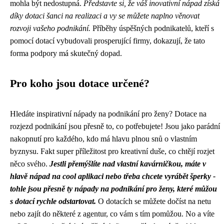
mohla být nedostupná.
Představte si, že váš inovativní nápad získá
díky dotaci šanci na realizaci a vy se můžete naplno věnovat
rozvoji vašeho podnikání.
Příběhy úspěšných podnikatelů, kteří s
pomocí dotací vybudovali prosperující firmy, dokazují, že tato
forma podpory má skutečný dopad.
Pro koho jsou dotace určené?
Hledáte inspirativní
nápady na podnikání pro ženy
? Dotace na
rozjezd podnikání jsou přesně to, co potřebujete! Jsou jako parádní
nakopnutí pro každého, kdo má hlavu plnou snů o vlastním
byznysu. Fakt super příležitost pro kreativní duše, co chtějí rozjet
něco svého.
Jestli přemýšlíte nad vlastní kavárničkou, máte v
hlavě nápad na cool aplikaci nebo třeba chcete vyrábět šperky -
tohle jsou přesně ty nápady na podnikání pro ženy, které můžou
s dotací rychle odstartovat.
O dotacích se můžete dočíst na netu
nebo zajít do některé z agentur, co vám s tím pomůžou. No a víte