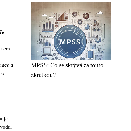
Je
cesem
MPSS: Co se skrývá za touto
mace a
ho
zkratkou?
u je
zvodu,