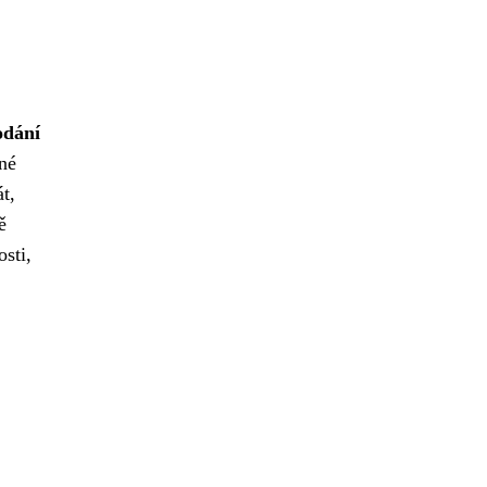
odání
né
t,
ě
sti,