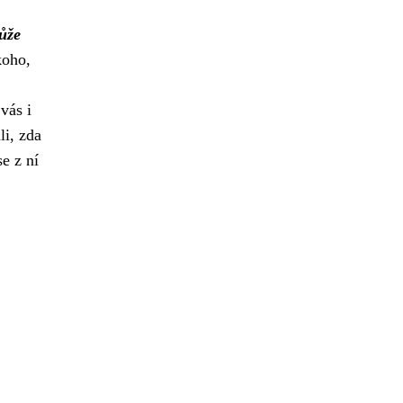
ůže
koho,
vás i
li, zda
e z ní