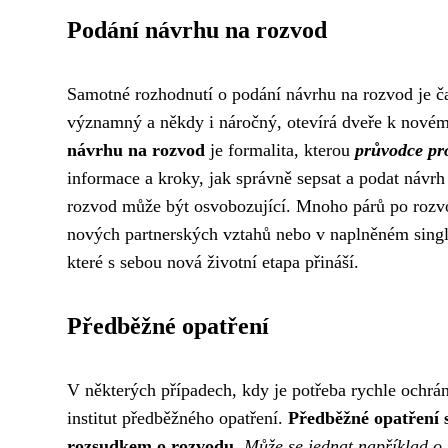
Podání návrhu na rozvod
Samotné rozhodnutí o podání návrhu na rozvod je ča
významný a někdy i náročný, otevírá dveře k novému
návrhu na rozvod
je formalita, kterou
průvodce pr
informace a kroky, jak správně sepsat a podat návrh
rozvod může být osvobozující. Mnoho párů po rozvod
nových partnerských vztahů nebo v naplněném single ž
které s sebou nová životní etapa přináší.
Předběžné opatření
V některých případech, kdy je potřeba rychle ochrá
institut předběžného opatření.
Předběžné opatření 
rozsudkem o rozvodu.
Může se jednat například o 