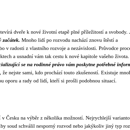
evírá dveře k nové životní etapě plné příležitostí a svobody.
ý začátek.
Mnoho lidí po rozvodu nachází znovu štěstí a
bo v radosti z vlastního rozvoje a nezávislosti. Průvodce pro
tech a usnadní vám tak cestu k nové kapitole vašeho života.
ializující se na rodinné právo vám poskytne potřebné infor
 že nejste sami, kdo prochází touto zkušeností. Existuje mno
oporu a rady od lidí, kteří si prošli podobnou situací.
 v Česku na výběr z několika možností. Nejrychlejší varianto
. Aby soud schválil nesporný rozvod nebo jakýkoliv jiný typ ro