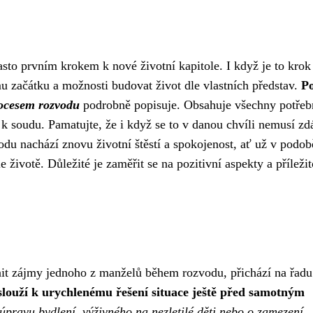
sto prvním krokem k nové životní kapitole. I když je to krok
 začátku a možnosti budovat život dle vlastních představ.
P
ocesem rozvodu
podrobně popisuje. Obsahuje všechny potřeb
 k soudu. Pamatujte, že i když se to v danou chvíli nemusí zdá
u nachází znovu životní štěstí a spokojenost, ať už v podob
ivotě. Důležité je zaměřit se na pozitivní aspekty a příležito
nit zájmy jednoho z manželů během rozvodu, přichází na řadu
slouží k urychlenému řešení situace ještě před samotným
úpravu bydlení, výživného na nezletilé děti nebo o zamezení