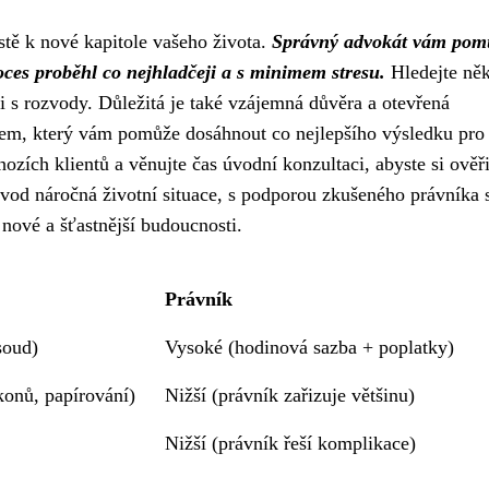
tě k nové kapitole vašeho života.
Správný advokát vám pom
roces proběhl co nejhladčeji a s minimem stresu.
Hledejte ně
i s rozvody. Důležitá je také vzájemná důvěra a otevřená
em, který vám pomůže dosáhnout co nejlepšího výsledku pro 
ozích klientů a věnujte čas úvodní konzultaci, abyste si ověři
zvod náročná životní situace, s podporou zkušeného právníka s
 nové a šťastnější budoucnosti.
Právník
soud)
Vysoké (hodinová sazba + poplatky)
onů, papírování)
Nižší (právník zařizuje většinu)
Nižší (právník řeší komplikace)