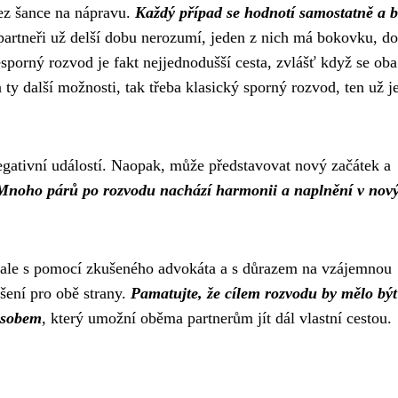
bez šance na nápravu.
Každý případ se hodnotí samostatně a 
 partneři už delší dobu nerozumí, jeden z nich má bokovku, d
Nesporný rozvod je fakt nejjednodušší cesta, zvlášť když se oba
y další možnosti, tak třeba klasický sporný rozvod, ten už j
egativní událostí. Naopak, může představovat nový začátek a
Mnoho párů po rozvodu nachází harmonii a naplnění v nov
 ale s pomocí zkušeného advokáta a s důrazem na vzájemnou
šení pro obě strany.
Pamatujte, že cílem rozvodu by mělo být
ůsobem
, který umožní oběma partnerům jít dál vlastní cestou.