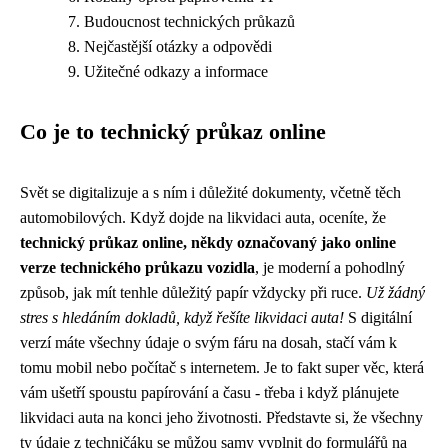
Budoucnost technických průkazů
Nejčastější otázky a odpovědi
Užitečné odkazy a informace
Co je to technický průkaz online
Svět se digitalizuje a s ním i důležité dokumenty, včetně těch
automobilových. Když dojde na
likvidaci auta
, oceníte, že
technický průkaz online, někdy označovaný jako online
verze technického průkazu vozidla
, je moderní a pohodlný
způsob, jak mít tenhle důležitý papír vždycky při ruce.
Už žádný
stres s hledáním dokladů, když řešíte likvidaci auta!
S digitální
verzí máte všechny údaje o svým fáru na dosah, stačí vám k
tomu mobil nebo počítač s internetem. Je to fakt super věc, která
vám ušetří spoustu papírování a času - třeba i když plánujete
likvidaci auta na konci jeho životnosti. Představte si, že všechny
ty údaje z techničáku se můžou samy vyplnit do formulářů na