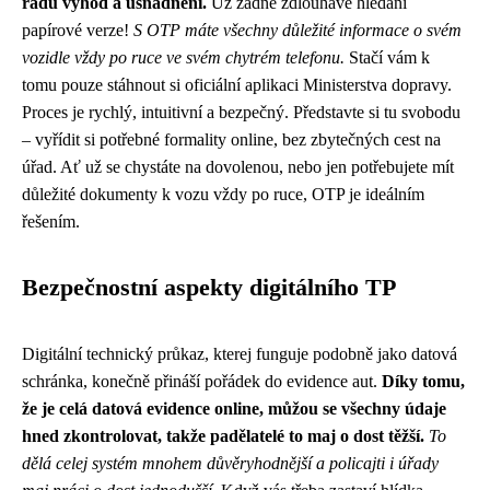
řadu výhod a usnadnění.
Už žádné zdlouhavé hledání
papírové verze!
S OTP máte všechny důležité informace o svém
vozidle vždy po ruce ve svém chytrém telefonu.
Stačí vám k
tomu pouze stáhnout si oficiální aplikaci Ministerstva dopravy.
Proces je rychlý, intuitivní a bezpečný. Představte si tu svobodu
– vyřídit si potřebné formality online, bez zbytečných cest na
úřad. Ať už se chystáte na dovolenou, nebo jen potřebujete mít
důležité dokumenty k vozu vždy po ruce, OTP je ideálním
řešením.
Bezpečnostní aspekty digitálního TP
Digitální technický průkaz, kterej funguje podobně jako
datová
schránka, konečně přináší pořádek do evidence aut.
Díky tomu,
že je celá datová evidence online, můžou se všechny údaje
hned zkontrolovat, takže padělatelé to maj o dost těžší.
To
dělá celej systém mnohem důvěryhodnější a policajti i úřady