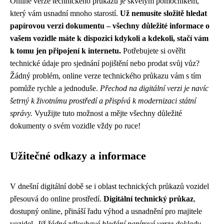
Online verze technického průkazu je skvělým pomocníkem,
který vám usnadní mnoho starostí.
Už nemusíte složitě hledat
papírovou verzi dokumentu – všechny důležité informace o
vašem vozidle máte k dispozici kdykoli a kdekoli, stačí vám
k tomu jen připojení k internetu.
Potřebujete si ověřit
technické údaje pro sjednání pojištění nebo prodat svůj vůz?
Žádný problém, online verze technického průkazu vám s tím
pomůže rychle a jednoduše.
Přechod na digitální verzi je navíc
šetrný k životnímu prostředí a přispívá k modernizaci státní
správy.
Využijte tuto možnost a mějte všechny důležité
dokumenty o svém vozidle vždy po ruce!
Užitečné odkazy a informace
V dnešní digitální době se i oblast technických průkazů vozidel
přesouvá do online prostředí.
Digitální technický průkaz
,
dostupný online, přináší řadu výhod a usnadnění pro majitele
vozidel.
Již žádné zdlouhavé hledání papírové verze dokladu –