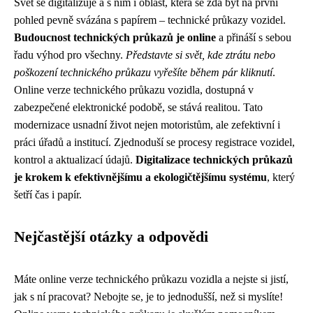
Svět se digitalizuje a s ním i oblast, která se zdá být na první
pohled pevně svázána s papírem – technické průkazy vozidel.
Budoucnost technických průkazů je online
a přináší s sebou
řadu výhod pro všechny.
Představte si svět, kde ztrátu nebo
poškození technického průkazu vyřešíte během pár kliknutí
.
Online verze technického průkazu vozidla, dostupná v
zabezpečené elektronické podobě, se stává realitou. Tato
modernizace usnadní život nejen motoristům, ale zefektivní i
práci úřadů a institucí. Zjednoduší se procesy registrace vozidel,
kontrol a aktualizací údajů.
Digitalizace technických průkazů
je krokem k efektivnějšímu a ekologičtějšímu systému
, který
šetří čas i papír.
Nejčastější otázky a odpovědi
Máte online verze technického průkazu vozidla a nejste si jistí,
jak s ní pracovat? Nebojte se, je to jednodušší, než si myslíte!