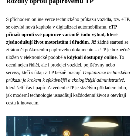
Rozdíly oproti papírovému TP
S příchodem online verze technického průkazu vozidla, tzv. eTP,
se otevírá nová kapitola v digitalizaci automobilismu.
eTP
přináší oproti své papírové variantě řadu výhod, které
zjednodušují život motoristům i úřadům
. Již žádné starosti se
ztrátou či poškozením papírového dokumentu – eTP je bezpečně
uložen v elektronické podobě a
kdykoli dostupný online
. To
ocení nejen řidiči, ale i prodejci vozidel, pojišťovny nebo
servisy, kteří s údaji z TP běžně pracují.
Digitalizace technického
průkazu je krokem k efektivnější a ekologičtější administrativě
,
která šetří čas i papír. Zavedení eTP je skvělým příkladem toho,
jak moderní technologie usnadňují každodenní život a otevírají
cestu k inovacím.