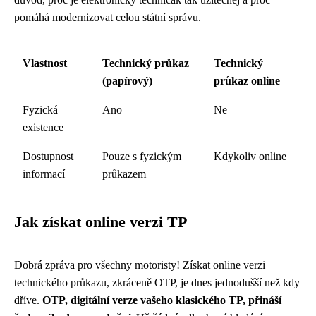
pomáhá modernizovat celou státní správu.
Vlastnost
Technický průkaz
Technický
(papírový)
průkaz online
Fyzická
Ano
Ne
existence
Dostupnost
Pouze s fyzickým
Kdykoliv online
informací
průkazem
Jak získat online verzi TP
Dobrá zpráva pro všechny motoristy! Získat online verzi
technického průkazu, zkráceně OTP, je dnes jednodušší než kdy
dříve.
OTP, digitální verze vašeho klasického TP, přináší