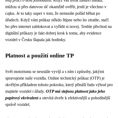
maj práci o dost jednodušší.
Když vás třeba zastaví hlídka,
můžou si přes datovou síť okamžitě ověřit, jestli je všechno v
cajku. Je to taky super v tom, že nemusíte pořád běhat po
úřadech. Když vám průkaz někdo štípne nebo ho ztratíte, stačí
ho přes internet zablokovat a vyřídit si novej. Tenhle přechod na
digitální průkazy je fakt dobrej krok k tomu, aby evidence
vozidel v Česku šlapala jak hodinky.
Platnost a použití online TP
Svět motorismu se neustále vyvíjí a s ním i způsoby, jakými
spravujeme naše vozidla. Online technický průkaz (OTP) je
skvělým příkladem tohoto pokroku, který přináší řadu výhod pro
majitele vozidel i úřady.
OTP má stejnou platnost jako jeho
papírový ekvivalent
a otevírá dveře k efektivnější a pohodlnější
správě vozidel.