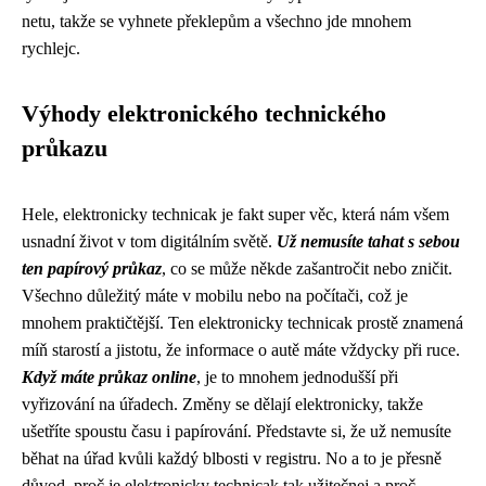
netu, takže se vyhnete překlepům a všechno jde mnohem
rychlejc.
Výhody elektronického technického
průkazu
Hele,
elektronicky technicak
je fakt super věc, která nám všem
usnadní život v tom digitálním světě.
Už nemusíte tahat s sebou
ten papírový průkaz
, co se může někde zašantročit nebo zničit.
Všechno důležitý máte v mobilu nebo na počítači, což je
mnohem praktičtější. Ten elektronicky technicak prostě znamená
míň starostí a jistotu, že informace o autě máte vždycky při ruce.
Když máte průkaz online
, je to mnohem jednodušší při
vyřizování na úřadech. Změny se dělají elektronicky, takže
ušetříte spoustu času i papírování. Představte si, že už nemusíte
běhat na úřad kvůli každý blbosti v registru. No a to je přesně
důvod, proč je elektronicky technicak tak užitečnej a proč