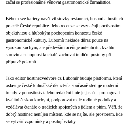
začal se profesionálně věnovat gastronomické žurnalistice.
Během své kariéry navštívil stovky restaurací, hospod a hostinců
po celé České republice. Jeho recenze se vyznačují poctivostím,
objektivitou a hlubokým pochopením kontextu české
gastronomické kultury. Lubomír neklade důraz pouze na
vysokou kuchyni, ale především oceňuje autenticitu, kvalitu
surovin a schopnost kuchařů zachovat tradiční postupy při
přípravě pokrmů.
Jako editor hostinecvedvore.cz Lubomír buduje platformu, která
oslavuje české kulinářské dědictví a současně sleduje moderní
trendy v pohostinství. Jeho redakční linie je jasná – propagovat
kvalitní českou kuchyní, podporovat malé rodinné podniky a
vzdělávat čtenáře o tradicích spojených s jídlem a pitím. Věří, že
dobrý hostinec není jen místem, kde se najíte, ale prostorem, kde
se vytváří vzpomínky a posilují vztahy.