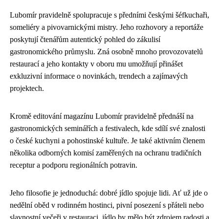
Lubomír pravidelně spolupracuje s předními českými šéfkuchaři,
someliéry a pivovarnickými mistry. Jeho rozhovory a reportáže
poskytují čtenářům autentický pohled do zákulisí
gastronomického průmyslu. Zná osobně mnoho provozovatelů
restaurací a jeho kontakty v oboru mu umožňují přinášet
exkluzivní informace o novinkách, trendech a zajímavých
projektech.
Kromě editování magazínu Lubomír pravidelně přednáší na
gastronomických seminářích a festivalech, kde sdílí své znalosti
o české kuchyni a pohostinské kultuře. Je také aktivním členem
několika odborných komisí zaměřených na ochranu tradičních
receptur a podporu regionálních potravin.
Jeho filosofie je jednoduchá: dobré jídlo spojuje lidi. Ať už jde o
nedělní oběd v rodinném hostinci, pivní posezení s přáteli nebo
slavnostní večeři v restauraci, jídlo by mělo být zdrojem radosti a