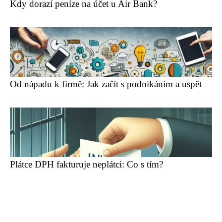
Kdy dorazí peníze na účet u Air Bank?
Od nápadu k firmě: Jak začít s podnikáním a uspět
Plátce DPH fakturuje neplátci: Co s tím?