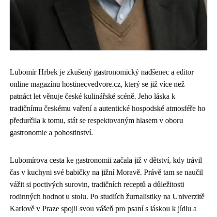
Lubomír Hrbek je zkušený gastronomický nadšenec a editor
online magazínu hostinecvedvore.cz, který se již více než
patnáct let věnuje české kulinářské scéně. Jeho láska k
tradičnímu českému vaření a autentické hospodské atmosféře ho
předurčila k tomu, stát se respektovaným hlasem v oboru
gastronomie a pohostinství.
Lubomírova cesta ke gastronomii začala již v dětství, kdy trávil
čas v kuchyni své babičky na jižní Moravě. Právě tam se naučil
vážit si poctivých surovin, tradičních receptů a důležitosti
rodinných hodnot u stolu. Po studiích žurnalistiky na Univerzitě
Karlově v Praze spojil svou vášeň pro psaní s láskou k jídlu a