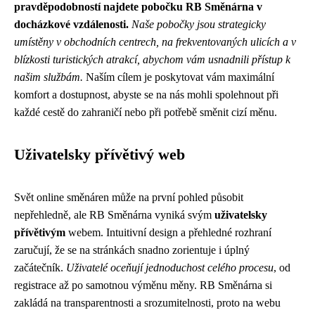
pravděpodobností najdete pobočku RB Směnárna v
docházkové vzdálenosti.
Naše pobočky jsou strategicky
umístěny v obchodních centrech, na frekventovaných ulicích a v
blízkosti turistických atrakcí, abychom vám usnadnili přístup k
našim službám.
Naším cílem je poskytovat vám maximální
komfort a dostupnost, abyste se na nás mohli spolehnout při
každé cestě do zahraničí nebo při potřebě směnit cizí měnu.
Uživatelsky přívětivý web
Svět online směnáren může na první pohled působit
nepřehledně, ale RB Směnárna vyniká svým
uživatelsky
přívětivým
webem. Intuitivní design a přehledné rozhraní
zaručují, že se na stránkách snadno zorientuje i úplný
začátečník.
Uživatelé oceňují jednoduchost celého procesu
, od
registrace až po samotnou výměnu měny. RB Směnárna si
zakládá na transparentnosti a srozumitelnosti, proto na webu