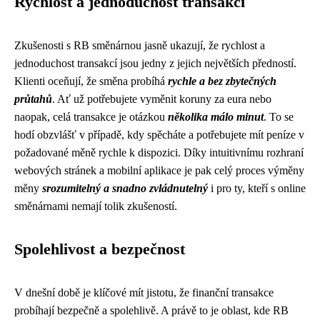
Rychlost a jednoduchost transakcí
Zkušenosti s RB směnárnou jasně ukazují, že rychlost a
jednoduchost transakcí jsou jedny z jejich největších předností.
Klienti oceňují, že směna probíhá
rychle a bez zbytečných
průtahů
. Ať už potřebujete vyměnit koruny za eura nebo
naopak, celá transakce je otázkou
několika málo minut
. To se
hodí obzvlášť v případě, kdy spěcháte a potřebujete mít peníze v
požadované měně rychle k dispozici. Díky intuitivnímu rozhraní
webových stránek a mobilní aplikace je pak celý proces výměny
měny
srozumitelný a snadno zvládnutelný
i pro ty, kteří s online
směnárnami nemají tolik zkušeností.
Spolehlivost a bezpečnost
V dnešní době je klíčové mít jistotu, že finanční transakce
probíhají bezpečně a spolehlivě. A právě to je oblast, kde RB