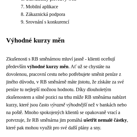
Mobilní aplikace
Zákaznická podpora
Srovnání s konkurencí
Výhodné kurzy měn
Zkušenosti s RB směnárnou mluví jasně - klienti oceňují
především
výhodné kurzy měn
. Ať už se chystáte na
dovolenou, pracovní cestu nebo potřebujete směnit peníze z
jiného důvodu, v RB směnárně máte jistotu, že získáte za své
peníze tu nejlepší možnou hodnotu. Díky dlouholetým
zkušenostem a silné pozici na trhu může RB směnárna nabízet
kurzy, které jsou často
výrazně výhodnější
než v bankách nebo
na poště. Mnoho spokojených klientů se opakovaně vrací a
potvrzuje, že RB směnárna jim pomáhá
ušetřit nemalé částky
,
které pak mohou využít pro své další plány a sny.