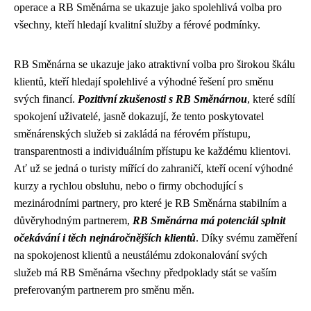
operace a RB Směnárna se ukazuje jako spolehlivá volba pro
všechny, kteří hledají kvalitní služby a férové ​​podmínky.
RB Směnárna se ukazuje jako atraktivní volba pro širokou škálu
klientů, kteří hledají spolehlivé a výhodné řešení pro směnu
svých financí.
Pozitivní zkušenosti s RB Směnárnou
, které sdílí
spokojení uživatelé, jasně dokazují, že tento poskytovatel
směnárenských služeb si zakládá na férovém přístupu,
transparentnosti a individuálním přístupu ke každému klientovi.
Ať už se jedná o turisty mířící do zahraničí, kteří ocení výhodné
kurzy a rychlou obsluhu, nebo o firmy obchodující s
mezinárodními partnery, pro které je RB Směnárna stabilním a
důvěryhodným partnerem,
RB Směnárna má potenciál splnit
očekávání i těch nejnáročnějších klientů
. Díky svému zaměření
na spokojenost klientů a neustálému zdokonalování svých
služeb má RB Směnárna všechny předpoklady stát se vaším
preferovaným partnerem pro směnu měn.