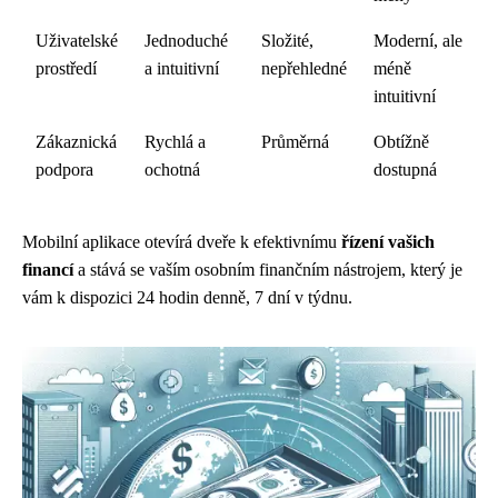
Uživatelské
Jednoduché
Složité,
Moderní, ale
prostředí
a intuitivní
nepřehledné
méně
intuitivní
Zákaznická
Rychlá a
Průměrná
Obtížně
podpora
ochotná
dostupná
Mobilní aplikace otevírá dveře k efektivnímu
řízení vašich
financí
a stává se vaším osobním finančním nástrojem, který je
vám k dispozici 24 hodin denně, 7 dní v týdnu.