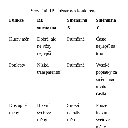
Srovnání RB směnárny s konkurencí
Funkce
RB
Směnárna
Směnárna
směnárna
X
Y
Kurzy měn
Dobré, ale
Průměrné
Často
ne vždy
nejlepší na
nejlepší
trhu
Poplatky
Nízké,
Průměrné
Vysoké
transparentní
poplatky za
směnu nad
určitou
částku
Dostupné
Hlavní
Široká
Pouze
měny
světové
nabídka
hlavní
měny
měn
světové
měny