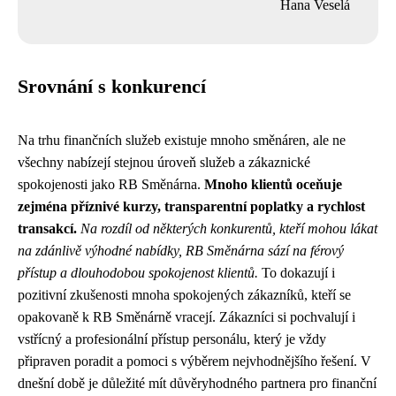
Hana Veselá
Srovnání s konkurencí
Na trhu finančních služeb existuje mnoho směnáren, ale ne
všechny nabízejí stejnou úroveň služeb a zákaznické
spokojenosti jako RB Směnárna.
Mnoho klientů oceňuje
zejména příznivé kurzy, transparentní poplatky a rychlost
transakcí.
Na rozdíl od některých konkurentů, kteří mohou lákat
na zdánlivě výhodné nabídky, RB Směnárna sází na férový
přístup a dlouhodobou spokojenost klientů.
To dokazují i ​​
pozitivní zkušenosti mnoha spokojených zákazníků, kteří se
opakovaně k RB Směnárně vracejí. Zákazníci si pochvalují i ​​
vstřícný a profesionální přístup personálu, který je vždy
připraven poradit a pomoci s výběrem nejvhodnějšího řešení. V
dnešní době je důležité mít důvěryhodného partnera pro finanční