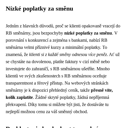
Nízké poplatky za směnu
Jedním z hlavních důvodů, proč se klienti opakovaně vracejí do
RB směnárny, jsou bezpochyby
nízké poplatky za směnu
. V
porovnání s konkurencí a zejména s bankami, nabízí RB
směnárna velmi příznivé kurzy a minimální poplatky. To
znamená, že
klienti si z každé směny odnesou více peněz
. Ať už
se chystáte na dovolenou, platíte faktury v cizí měně nebo
investujete do zahraničí, s RB směnárnou ušetříte. Mnoho
klientů ve svých zkušenostech s RB směnárnou oceňuje
transparentnost a férový přístup. Na webových stránkách
směnárny je k dispozici přehledný ceník, takže
přesně víte,
kolik zaplatíte
. Žádné skryté poplatky, žádná nepříjemná
překvapení. Díky tomu si můžete být jisti, že dostáváte tu
nejlepší možnou cenu za váš směnný obchod.