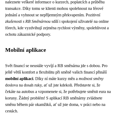
naleznete veškeré informace o kurzech, poplatcích a průběhu
transakce. Díky tomu se klienti mohou spolehnout na férové
jednání a vyhnout se nepříjemným překvapením. Pozitivní
zkušenosti s RB Směnárnou
sdílí i spokojení uživatelé na online
fórech, kde vyzdvihují zejména rychlost výměny, spolehlivost a
ochotu zákaznické podpory.
Mobilní aplikace
Svět financí se neustále vyvíjí a RB směnárna jde s dobou. Pro
ještě větší komfort a flexibilitu při směně vašich financí přináší
mobilní aplikaci
. Díky ní máte kurzy měn a
možnost směny
doslova na dosah ruky, ať už jste kdekoli. Představte si, že
čekáte na autobus a vzpomenete si, že potřebujete směnit eura na
koruny. Žádný problém! S aplikací RB směnárny zvládnete
směnu během pár okamžiků, ať už jste doma, v práci nebo na
cestách.