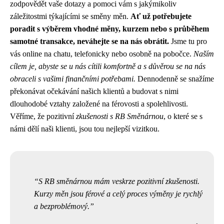
zodpovědět vaše dotazy a pomoci vám s jakýmikoliv
záležitostmi týkajícími se směny měn.
Ať už potřebujete
poradit s výběrem vhodné měny, kurzem nebo s průběhem
samotné transakce, neváhejte se na nás obrátit.
Jsme tu pro
vás online na chatu, telefonicky nebo osobně na pobočce.
Naším
cílem je, abyste se u nás cítili komfortně a s důvěrou se na nás
obraceli s vašimi finančními potřebami.
Dennodenně se snažíme
překonávat očekávání našich klientů a budovat s nimi
dlouhodobé vztahy založené na férovosti a spolehlivosti.
Věříme, že pozitivní
zkušenosti s RB Směnárnou
, o které se s
námi dělí naši klienti, jsou tou nejlepší vizitkou.
S RB směnárnou mám veskrze pozitivní zkušenosti.
Kurzy měn jsou férové a celý proces výměny je rychlý
a bezproblémový.