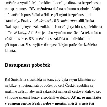
směnárna vyniká. Mnoho klientů oceňuje důraz na bezpečnost a
transparentnost.
RB směnárna
dbá na ochranu osobních údajů
a finančních prostředků a řídí se přísnými bezpečnostními
standardy. Pozitivní
zkušenosti s RB směnárnou
sdílí široká
škála spokojených zákazníků, kteří oceňují rychlost, spolehlivost
a férové ​​kurzy. Ať už se jedná o výměnu menších částek nebo o
větší transakce, RB směnárna si zakládá na individuálním
přístupu a snaží se vyjít vstříc specifickým potřebám každého
klienta.
Dostupnost poboček
RB Směnárna si zakládá na tom, aby byla svým klientům co
nejblíže. S rostoucí sítí poboček po celé České republice se
snažíme zajistit, aby naši zákazníci nemuseli cestovat daleko pro
výhodné směnné kurzy a spolehlivé služby.
Ať už se nacházíte
v rušném centru Prahy nebo v menším městě, s největší