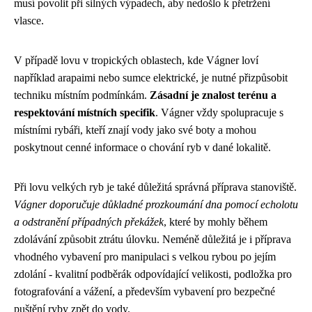
musí povolit při silných výpadech, aby nedošlo k přetržení
vlasce.
V případě lovu v tropických oblastech, kde Vágner loví
například arapaimi nebo sumce elektrické, je nutné přizpůsobit
techniku místním podmínkám.
Zásadní je znalost terénu a
respektování místních specifik
. Vágner vždy spolupracuje s
místními rybáři, kteří znají vody jako své boty a mohou
poskytnout cenné informace o chování ryb v dané lokalitě.
Při lovu velkých ryb je také důležitá správná příprava stanoviště.
Vágner doporučuje důkladné prozkoumání dna pomocí echolotu
a odstranění případných překážek
, které by mohly během
zdolávání způsobit ztrátu úlovku. Neméně důležitá je i příprava
vhodného vybavení pro manipulaci s velkou rybou po jejím
zdolání - kvalitní podběrák odpovídající velikosti, podložka pro
fotografování a vážení, a především vybavení pro bezpečné
puštění ryby zpět do vody.