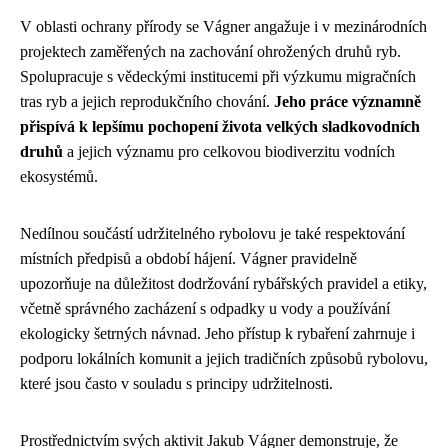
V oblasti ochrany přírody se Vágner angažuje i v mezinárodních
projektech zaměřených na zachování ohrožených druhů ryb.
Spolupracuje s vědeckými institucemi při výzkumu migračních
tras ryb a jejich reprodukčního chování.
Jeho práce významně
přispívá k lepšímu pochopení života velkých sladkovodních
druhů
a jejich významu pro celkovou biodiverzitu vodních
ekosystémů.
Nedílnou součástí udržitelného rybolovu je také respektování
místních předpisů a období hájení. Vágner pravidelně
upozorňuje na důležitost dodržování rybářských pravidel a etiky,
včetně správného zacházení s odpadky u vody a používání
ekologicky šetrných návnad. Jeho přístup k rybaření zahrnuje i
podporu lokálních komunit a jejich tradičních způsobů rybolovu,
které jsou často v souladu s principy udržitelnosti.
Prostřednictvím svých aktivit Jakub Vágner demonstruje, že