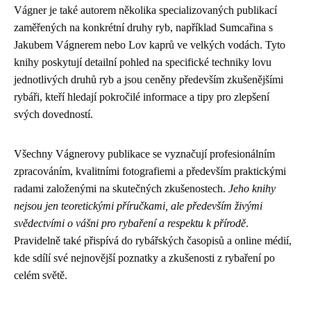
Vágner je také autorem několika specializovaných publikací
zaměřených na konkrétní druhy ryb, například Sumcařina s
Jakubem Vágnerem nebo Lov kaprů ve velkých vodách. Tyto
knihy poskytují detailní pohled na specifické techniky lovu
jednotlivých druhů ryb a jsou ceněny především zkušenějšími
rybáři, kteří hledají pokročilé informace a tipy pro zlepšení
svých dovedností.
Všechny Vágnerovy publikace se vyznačují profesionálním
zpracováním, kvalitními fotografiemi a především praktickými
radami založenými na skutečných zkušenostech.
Jeho knihy
nejsou jen teoretickými příručkami, ale především živými
svědectvími o vášni pro rybaření a respektu k přírodě
.
Pravidelně také přispívá do rybářských časopisů a online médií,
kde sdílí své nejnovější poznatky a zkušenosti z rybaření po
celém světě.