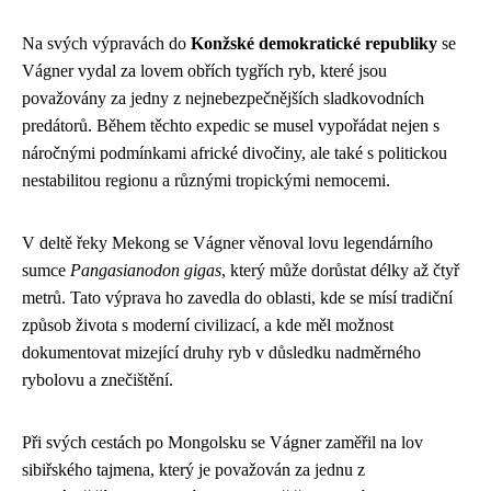
Na svých výpravách do
Konžské demokratické republiky
se
Vágner vydal za lovem obřích tygřích ryb, které jsou
považovány za jedny z nejnebezpečnějších sladkovodních
predátorů. Během těchto expedic se musel vypořádat nejen s
náročnými podmínkami africké divočiny, ale také s politickou
nestabilitou regionu a různými tropickými nemocemi.
V deltě řeky Mekong se Vágner věnoval lovu legendárního
sumce
Pangasianodon gigas
, který může dorůstat délky až čtyř
metrů. Tato výprava ho zavedla do oblasti, kde se mísí tradiční
způsob života s moderní civilizací, a kde měl možnost
dokumentovat mizející druhy ryb v důsledku nadměrného
rybolovu a znečištění.
Při svých cestách po Mongolsku se Vágner zaměřil na lov
sibiřského tajmena, který je považován za jednu z