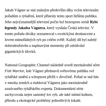
Jakub Vágner se stal známým především díky svým televizním
pořadům o rybaření, které přinesly tento sport širšímu publiku.
Jeho nejvýznamnější televizní počin byl bezesporu seriál
Rybí
legendy Jakuba Vágnera
, který vysílala Česká televize. V
tomto pořadu diváky seznamoval s exotickými destinacemi a
lovem mimořádných ryb po celém světě. Každý díl byl nabitý
dobrodružstvím a napínavými momenty při zdolávání
gigantických úlovků.
National Geographic Channel následně uvedl mezinárodní série
Fish Warrior
, kde Vágner představil světovému publiku své
rybářské umění a schopnost přežít v divočině. Pořad se stal hits
v mnoha zemích a etabloval Vágnera jako mezinárodně
uznávaného rybářského experta. Dokumentární série
zachycovala nejen samotný lov ryb, ale také místní kulturu,
přírodu a ekologické problémy jednotlivých lokalit.