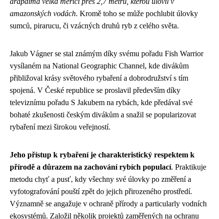
arapaima velká měřící přes 2,7 metru, kterou ulovil v
amazonských vodách
. Kromě toho se může pochlubit úlovky
sumců, pirarucu, či vzácných druhů ryb z celého světa.
Jakub Vágner se stal známým díky svému pořadu Fish Warrior
vysílaném na National Geographic Channel, kde divákům
přibližoval krásy světového rybaření a dobrodružství s tím
spojená. V České republice se proslavil především díky
televiznímu pořadu S Jakubem na rybách, kde předával své
bohaté zkušenosti českým divákům a snažil se popularizovat
rybaření mezi širokou veřejností.
Jeho přístup k rybaření je charakteristický respektem k
přírodě a důrazem na zachování rybích populací
. Praktikuje
metodu chyť a pusť, kdy všechny své úlovky po změření a
vyfotografování pouští zpět do jejich přirozeného prostředí.
Významně se angažuje v ochraně přírody a particularly vodních
ekosystémů. Založil několik projektů zaměřených na ochranu