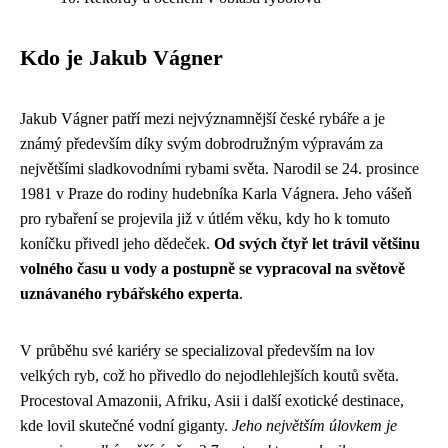
Kdo je Jakub Vágner
Jakub Vágner patří mezi nejvýznamnější české rybáře a je
známý především díky svým dobrodružným výpravám za
největšími sladkovodními rybami světa. Narodil se 24. prosince
1981 v Praze do rodiny hudebníka Karla Vágnera. Jeho vášeň
pro rybaření se projevila již v útlém věku, kdy ho k tomuto
koníčku přivedl jeho dědeček.
Od svých čtyř let trávil většinu
volného času u vody a postupně se vypracoval na světově
uznávaného rybářského experta
.
V průběhu své kariéry se specializoval především na lov
velkých ryb, což ho přivedlo do nejodlehlejších koutů světa.
Procestoval Amazonii, Afriku, Asii i další exotické destinace,
kde lovil skutečné vodní giganty.
Jeho největším úlovkem je