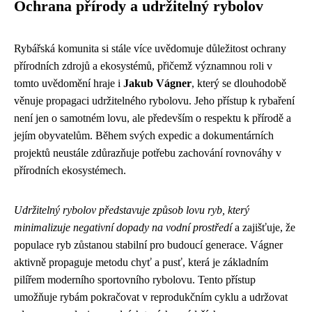
Ochrana přírody a udržitelný rybolov
Rybářská komunita si stále více uvědomuje důležitost ochrany
přírodních zdrojů a ekosystémů, přičemž významnou roli v
tomto uvědomění hraje i
Jakub Vágner
, který se dlouhodobě
věnuje propagaci udržitelného rybolovu. Jeho přístup k rybaření
není jen o samotném lovu, ale především o respektu k přírodě a
jejím obyvatelům. Během svých expedic a dokumentárních
projektů neustále zdůrazňuje potřebu zachování rovnováhy v
přírodních ekosystémech.
Udržitelný rybolov představuje způsob lovu ryb, který
minimalizuje negativní dopady na vodní prostředí
a zajišťuje, že
populace ryb zůstanou stabilní pro budoucí generace. Vágner
aktivně propaguje metodu chyť a pusť, která je základním
pilířem moderního sportovního rybolovu. Tento přístup
umožňuje rybám pokračovat v reprodukčním cyklu a udržovat