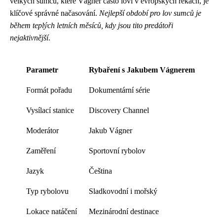
velkých sumců, které Vágner často loví v evropských řekách, je
klíčové správné načasování.
Nejlepší období pro lov sumců je
během teplých letních měsíců, kdy jsou tito predátoři
nejaktivnější
.
Parametr
Rybaření s Jakubem Vágnerem
Formát pořadu
Dokumentární série
Vysílací stanice
Discovery Channel
Moderátor
Jakub Vágner
Zaměření
Sportovní rybolov
Jazyk
Čeština
Typ rybolovu
Sladkovodní i mořský
Lokace natáčení
Mezinárodní destinace