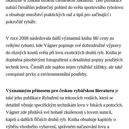
okamžitě si získala širokou čtenářskou základnu. Tato publikace
nabízí čtenářům jedinečný pohled do světa sportovního rybolovu
a obsahuje množství praktických rad a tipů pro začínající i
pokročilé rybáře.
V roce 2008 následovala další významná kniha
Mé cesty za
velkými rybami
, kde Vágner popisuje své dobrodružné výpravy
do různých koutů světa při lovu exotických druhů ryb. Kniha je
doplněna působivými fotografiemi a detailními popisy použitých
technik lovu. Čtenáři zde najdou nejen rybářské zážitky, ale také
cestopisné prvky a environmentální postřehy.
Významným přínosem pro českou rybářskou literaturu
je
také jeho publikace Rybaření na tekoucích vodách, která se
detailně věnuje specifickým technikám lovu v řekách a potocích.
Vágner zde předává své bohaté zkušenosti s lovem sumců,
kaprů a dalších říčních druhů ryb. Kniha obsahuje kapitoly o
výběru vhodného vybavení, správném načasování lovu a