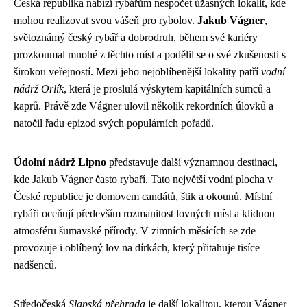
Česká republika nabízí rybářům nespočet úžasných lokalit, kde
mohou realizovat svou vášeň pro rybolov.
Jakub Vágner
,
světoznámý český rybář a dobrodruh, během své kariéry
prozkoumal mnohé z těchto míst a podělil se o své zkušenosti s
širokou veřejností. Mezi jeho nejoblíbenější lokality patří
vodní
nádrž Orlík
, která je proslulá výskytem kapitálních sumců a
kaprů. Právě zde Vágner ulovil několik rekordních úlovků a
natočil řadu epizod svých populárních pořadů.
Údolní nádrž Lipno
představuje další významnou destinaci,
kde Jakub Vágner často rybaří. Tato největší vodní plocha v
České republice je domovem candátů, štik a okounů. Místní
rybáři oceňují především rozmanitost lovných míst a klidnou
atmosféru šumavské přírody. V zimních měsících se zde
provozuje i oblíbený lov na dírkách, který přitahuje tisíce
nadšenců.
Středočeská
Slapská přehrada
je další lokalitou, kterou Vágner