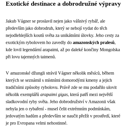
Exotické destinace a dobrodružné výpravy
Jakub Vágner se proslavil nejen jako vášnivý rybář, ale
především jako dobrodruh, který se nebojí vydat do těch
nejodlehlejších koutů světa za unikátními úlovky. Jeho cesty za
exotickým rybolovem ho zavedly do
amazonských pralesů
,
kde lovil legendární arapaimi, až po daleké končiny Mongolska
při lovu tajemných taimenů.
V amazonské džungli strávil Vágner několik měsíců, během
kterých se seznámil s místními domorodými kmeny a jejich
tradičními způsoby rybolovu. Právě zde se mu podařilo ulovit
několik exemplářů
arapaimi gigas
, která patří mezi největší
sladkovodní ryby světa. Jeho dobrodružství v Amazonii však
nebyla jen o rybaření - musel čelit extrémním podmínkám,
jedovatým hadům a především se naučit přežít v prostředí, které
je pro Evropana velmi nehostinné.