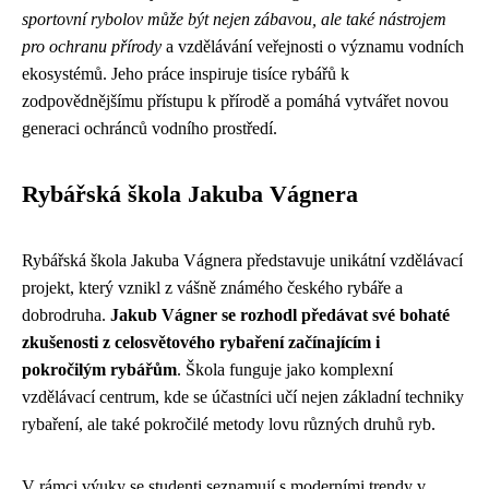
sportovní rybolov může být nejen zábavou, ale také nástrojem
pro ochranu přírody
a vzdělávání veřejnosti o významu vodních
ekosystémů. Jeho práce inspiruje tisíce rybářů k
zodpovědnějšímu přístupu k přírodě a pomáhá vytvářet novou
generaci ochránců vodního prostředí.
Rybářská škola Jakuba Vágnera
Rybářská škola Jakuba Vágnera představuje unikátní vzdělávací
projekt, který vznikl z vášně známého českého rybáře a
dobrodruha.
Jakub Vágner se rozhodl předávat své bohaté
zkušenosti z celosvětového rybaření začínajícím i
pokročilým rybářům
. Škola funguje jako komplexní
vzdělávací centrum, kde se účastníci učí nejen základní techniky
rybaření, ale také pokročilé metody lovu různých druhů ryb.
V rámci výuky se studenti seznamují s moderními trendy v