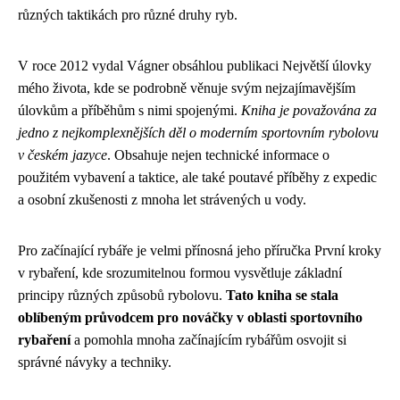
různých taktikách pro různé druhy ryb.
V roce 2012 vydal Vágner obsáhlou publikaci Největší úlovky
mého života, kde se podrobně věnuje svým nejzajímavějším
úlovkům a příběhům s nimi spojenými.
Kniha je považována za
jedno z nejkomplexnějších děl o moderním sportovním rybolovu
v českém jazyce
. Obsahuje nejen technické informace o
použitém vybavení a taktice, ale také poutavé příběhy z expedic
a osobní zkušenosti z mnoha let strávených u vody.
Pro začínající rybáře je velmi přínosná jeho příručka První kroky
v rybaření, kde srozumitelnou formou vysvětluje základní
principy různých způsobů rybolovu.
Tato kniha se stala
oblíbeným průvodcem pro nováčky v oblasti sportovního
rybaření
a pomohla mnoha začínajícím rybářům osvojit si
správné návyky a techniky.