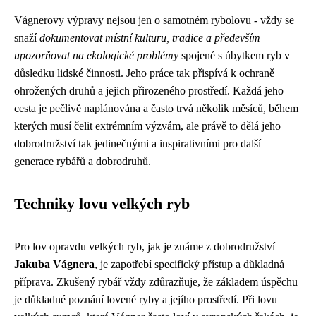
Vágnerovy výpravy nejsou jen o samotném rybolovu - vždy se
snaží
dokumentovat místní kulturu, tradice a především
upozorňovat na ekologické problémy
spojené s úbytkem ryb v
důsledku lidské činnosti. Jeho práce tak přispívá k ochraně
ohrožených druhů a jejich přirozeného prostředí. Každá jeho
cesta je pečlivě naplánována a často trvá několik měsíců, během
kterých musí čelit extrémním výzvám, ale právě to dělá jeho
dobrodružství tak jedinečnými a inspirativními pro další
generace rybářů a dobrodruhů.
Techniky lovu velkých ryb
Pro lov opravdu velkých ryb, jak je známe z dobrodružství
Jakuba Vágnera
, je zapotřebí specifický přístup a důkladná
příprava. Zkušený rybář vždy zdůrazňuje, že základem úspěchu
je důkladné poznání lovené ryby a jejího prostředí. Při lovu