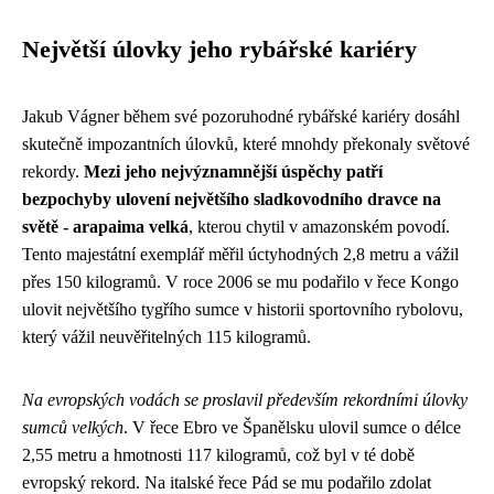
Největší úlovky jeho rybářské kariéry
Jakub Vágner během své pozoruhodné rybářské kariéry dosáhl
skutečně impozantních úlovků, které mnohdy překonaly světové
rekordy.
Mezi jeho nejvýznamnější úspěchy patří
bezpochyby ulovení největšího sladkovodního dravce na
světě - arapaima velká
, kterou chytil v amazonském povodí.
Tento majestátní exemplář měřil úctyhodných 2,8 metru a vážil
přes 150 kilogramů. V roce 2006 se mu podařilo v řece Kongo
ulovit největšího tygřího sumce v historii sportovního rybolovu,
který vážil neuvěřitelných 115 kilogramů.
Na evropských vodách se proslavil především rekordními úlovky
sumců velkých
. V řece Ebro ve Španělsku ulovil sumce o délce
2,55 metru a hmotnosti 117 kilogramů, což byl v té době
evropský rekord. Na italské řece Pád se mu podařilo zdolat