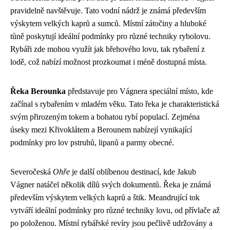
pravidelně navštěvuje. Tato vodní nádrž je známá především
výskytem velkých kaprů a sumců. Místní zátočiny a hluboké
tůně poskytují ideální podmínky pro různé techniky rybolovu.
Rybáři zde mohou využít jak břehového lovu, tak rybaření z
lodě, což nabízí možnost prozkoumat i méně dostupná místa.
Řeka Berounka
představuje pro Vágnera speciální místo, kde
začínal s rybařením v mladém věku. Tato řeka je charakteristická
svým přirozeným tokem a bohatou rybí populací. Zejména
úseky mezi Křivoklátem a Berounem nabízejí vynikající
podmínky pro lov pstruhů, lipanů a parmy obecné.
Severočeská
Ohře
je další oblíbenou destinací, kde Jakub
Vágner natáčel několik dílů svých dokumentů. Řeka je známá
především výskytem velkých kaprů a štik. Meandrující tok
vytváří ideální podmínky pro různé techniky lovu, od přívlače až
po položenou. Místní rybářské revíry jsou pečlivě udržovány a