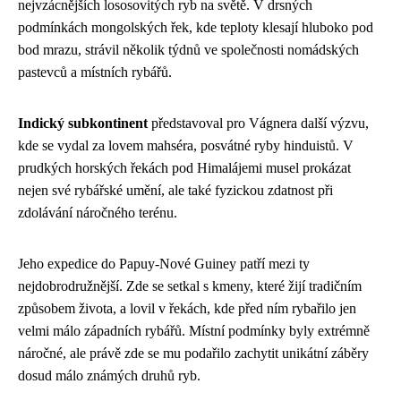
nejvzácnějších lososovitých ryb na světě. V drsných
podmínkách mongolských řek, kde teploty klesají hluboko pod
bod mrazu, strávil několik týdnů ve společnosti nomádských
pastevců a místních rybářů.
Indický subkontinent
představoval pro Vágnera další výzvu,
kde se vydal za lovem mahséra, posvátné ryby hinduistů. V
prudkých horských řekách pod Himalájemi musel prokázat
nejen své rybářské umění, ale také fyzickou zdatnost při
zdolávání náročného terénu.
Jeho expedice do Papuy-Nové Guiney patří mezi ty
nejdobrodružnější. Zde se setkal s kmeny, které žijí tradičním
způsobem života, a lovil v řekách, kde před ním rybařilo jen
velmi málo západních rybářů. Místní podmínky byly extrémně
náročné, ale právě zde se mu podařilo zachytit unikátní záběry
dosud málo známých druhů ryb.