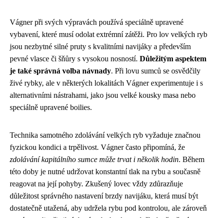
Vágner při svých výpravách používá speciálně upravené
vybavení, které musí odolat extrémní zátěži. Pro lov velkých ryb
jsou nezbytné silné pruty s kvalitními navijáky a především
pevné vlasce či šňůry s vysokou nosností.
Důležitým aspektem
je také správná volba návnady
. Při lovu sumců se osvědčily
živé rybky, ale v některých lokalitách Vágner experimentuje i s
alternativními nástrahami, jako jsou velké kousky masa nebo
speciálně upravené boilies.
Technika samotného zdolávání velkých ryb vyžaduje značnou
fyzickou kondici a trpělivost. Vágner často připomíná, že
zdolávání kapitálního sumce může trvat i několik hodin
. Během
této doby je nutné udržovat konstantní tlak na rybu a současně
reagovat na její pohyby. Zkušený lovec vždy zdůrazňuje
důležitost správného nastavení brzdy navijáku, která musí být
dostatečně utažená, aby udržela rybu pod kontrolou, ale zároveň