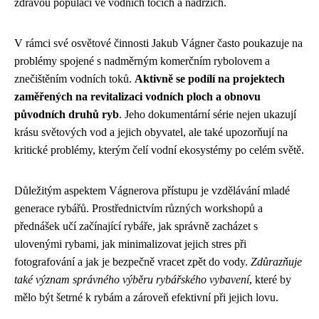
zdravou populaci ve vodních tocích a nádržích.
V rámci své osvětové činnosti Jakub Vágner často poukazuje na
problémy spojené s nadměrným komerčním rybolovem a
znečištěním vodních toků.
Aktivně se podílí na projektech
zaměřených na revitalizaci vodních ploch a obnovu
původních druhů ryb
. Jeho dokumentární série nejen ukazují
krásu světových vod a jejich obyvatel, ale také upozorňují na
kritické problémy, kterým čelí vodní ekosystémy po celém světě.
Důležitým aspektem Vágnerova přístupu je vzdělávání mladé
generace rybářů. Prostřednictvím různých workshopů a
přednášek učí začínající rybáře, jak správně zacházet s
ulovenými rybami, jak minimalizovat jejich stres při
fotografování a jak je bezpečně vracet zpět do vody.
Zdůrazňuje
také význam správného výběru rybářského vybavení
, které by
mělo být šetrné k rybám a zároveň efektivní při jejich lovu.