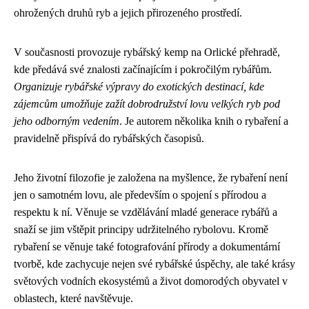
ohrožených druhů ryb a jejich přirozeného prostředí.
V současnosti provozuje rybářský kemp na Orlické přehradě,
kde předává své znalosti začínajícím i pokročilým rybářům.
Organizuje rybářské výpravy do exotických destinací, kde
zájemcům umožňuje zažít dobrodružství lovu velkých ryb pod
jeho odborným vedením
. Je autorem několika knih o rybaření a
pravidelně přispívá do rybářských časopisů.
Jeho životní filozofie je založena na myšlence, že rybaření není
jen o samotném lovu, ale především o spojení s přírodou a
respektu k ní. Věnuje se vzdělávání mladé generace rybářů a
snaží se jim vštěpit principy udržitelného rybolovu. Kromě
rybaření se věnuje také fotografování přírody a dokumentární
tvorbě, kde zachycuje nejen své rybářské úspěchy, ale také krásy
světových vodních ekosystémů a život domorodých obyvatel v
oblastech, které navštěvuje.