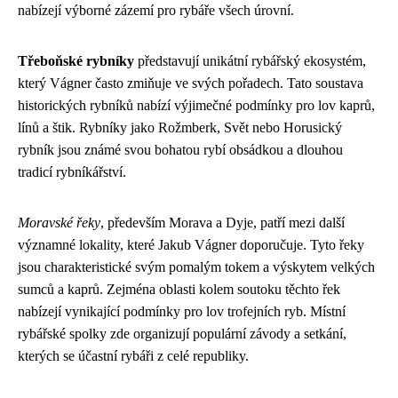
nabízejí výborné zázemí pro rybáře všech úrovní.
Třeboňské rybníky
představují unikátní rybářský ekosystém,
který Vágner často zmiňuje ve svých pořadech. Tato soustava
historických rybníků nabízí výjimečné podmínky pro lov kaprů,
línů a štik. Rybníky jako Rožmberk, Svět nebo Horusický
rybník jsou známé svou bohatou rybí obsádkou a dlouhou
tradicí rybníkářství.
Moravské řeky
, především Morava a Dyje, patří mezi další
významné lokality, které Jakub Vágner doporučuje. Tyto řeky
jsou charakteristické svým pomalým tokem a výskytem velkých
sumců a kaprů. Zejména oblasti kolem soutoku těchto řek
nabízejí vynikající podmínky pro lov trofejních ryb. Místní
rybářské spolky zde organizují populární závody a setkání,
kterých se účastní rybáři z celé republiky.