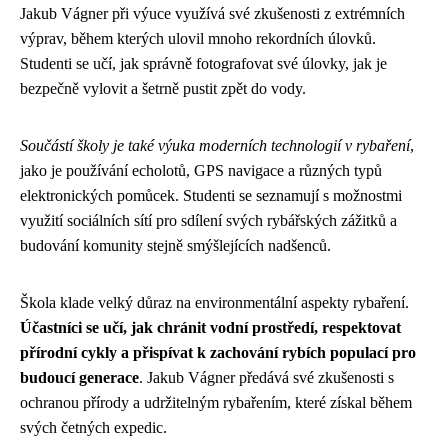
Jakub Vágner při výuce využívá své zkušenosti z extrémních
výprav, během kterých ulovil mnoho rekordních úlovků.
Studenti se učí, jak správně fotografovat své úlovky, jak je
bezpečně vylovit a šetrně pustit zpět do vody.
Součástí školy je také výuka moderních technologií v rybaření
,
jako je používání echolotů, GPS navigace a různých typů
elektronických pomůcek. Studenti se seznamují s možnostmi
využití sociálních sítí pro sdílení svých rybářských zážitků a
budování komunity stejně smýšlejících nadšenců.
Škola klade velký důraz na environmentální aspekty rybaření.
Účastníci se učí, jak chránit vodní prostředí, respektovat
přírodní cykly a přispívat k zachování rybích populací pro
budoucí generace
. Jakub Vágner předává své zkušenosti s
ochranou přírody a udržitelným rybařením, které získal během
svých četných expedic.