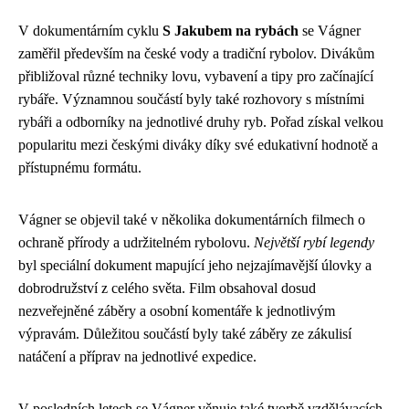
V dokumentárním cyklu
S Jakubem na rybách
se Vágner
zaměřil především na české vody a tradiční rybolov. Divákům
přibližoval různé techniky lovu, vybavení a tipy pro začínající
rybáře. Významnou součástí byly také rozhovory s místními
rybáři a odborníky na jednotlivé druhy ryb. Pořad získal velkou
popularitu mezi českými diváky díky své edukativní hodnotě a
přístupnému formátu.
Vágner se objevil také v několika dokumentárních filmech o
ochraně přírody a udržitelném rybolovu.
Největší rybí legendy
byl speciální dokument mapující jeho nejzajímavější úlovky a
dobrodružství z celého světa. Film obsahoval dosud
nezveřejněné záběry a osobní komentáře k jednotlivým
výpravám. Důležitou součástí byly také záběry ze zákulisí
natáčení a příprav na jednotlivé expedice.
V posledních letech se Vágner věnuje také tvorbě vzdělávacích