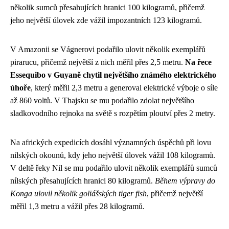
několik sumců přesahujících hranici 100 kilogramů, přičemž
jeho největší úlovek zde vážil impozantních 123 kilogramů.
V Amazonii se Vágnerovi podařilo ulovit několik exemplářů
pirarucu, přičemž největší z nich měřil přes 2,5 metru.
Na řece
Essequibo v Guyaně chytil největšího známého elektrického
úhoře
, který měřil 2,3 metru a generoval elektrické výboje o síle
až 860 voltů. V Thajsku se mu podařilo zdolat největšího
sladkovodního rejnoka na světě s rozpětím ploutví přes 2 metry.
Na afrických expedicích dosáhl významných úspěchů při lovu
nilských okounů, kdy jeho největší úlovek vážil 108 kilogramů.
V deltě řeky Nil se mu podařilo ulovit několik exemplářů sumců
nílských přesahujících hranici 80 kilogramů.
Během výpravy do
Konga ulovil několik goliášských tiger fish
, přičemž největší
měřil 1,3 metru a vážil přes 28 kilogramů.