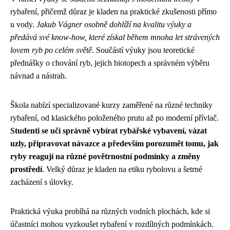
rybaření, přičemž důraz je kladen na praktické zkušenosti přímo
u vody.
Jakub Vágner osobně dohlíží na kvalitu výuky a
předává své know-how, které získal během mnoha let strávených
lovem ryb po celém světě
. Součástí výuky jsou teoretické
přednášky o chování ryb, jejich biotopech a správném výběru
návnad a nástrah.
Škola nabízí specializované kurzy zaměřené na různé techniky
rybaření, od klasického položeného prutu až po moderní přívlač.
Studenti se učí správně vybírat rybářské vybavení, vázat
uzly, připravovat návazce a především porozumět tomu, jak
ryby reagují na různé povětrnostní podmínky a změny
prostředí
. Velký důraz je kladen na etiku rybolovu a šetrné
zacházení s úlovky.
Praktická výuka probíhá na různých vodních plochách, kde si
účastníci mohou vyzkoušet rybaření v rozdílných podmínkách.