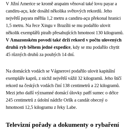
V Jižní Americe se kromě arapaim věnoval také lovu payar a
candiru-açu, kde dosáhl několika světových rekordů. Jeho
největší payara měřila 1,2 metru a candiru-açu překonal hranici
1,5 metru. Na řece Xingu v Brazílii se mu podařilo ulovit
několik exemplářů piraíb přesahujících hmotnost 130 kilogramů.
V Amazonském povodí také drží rekord v počtu ulovených
druhů ryb během jedné expedice
, kdy se mu podařilo chytit
45 různých druhů za pouhých 14 dní.
Na domácích vodách se Vágnerovi podařilo ulovit kapitální
exempláře kaprů, z nichž největší vážil 32 kilogramů. Jeho štičí
rekord na českých vodách činí 138 centimetrů a 22 kilogramů.
Mezi jeho další významné domácí úlovky patří sumec o délce
245 centimetrů z údolní nádrže Orlík a candát obecný o
hmotnosti 12,5 kilogramu z řeky Labe.
Televizní pořady a dokumenty o rybaření