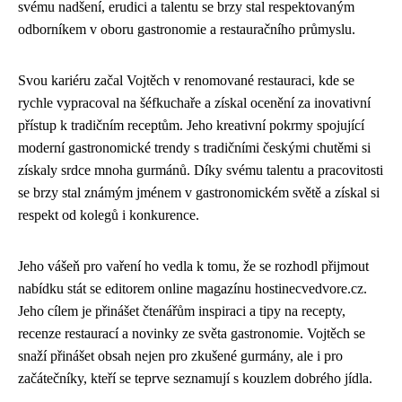
svému nadšení, erudici a talentu se brzy stal respektovaným
odborníkem v oboru gastronomie a restauračního průmyslu.
Svou kariéru začal Vojtěch v renomované restauraci, kde se
rychle vypracoval na šéfkuchaře a získal ocenění za inovativní
přístup k tradičním receptům. Jeho kreativní pokrmy spojující
moderní gastronomické trendy s tradičními českými chutěmi si
získaly srdce mnoha gurmánů. Díky svému talentu a pracovitosti
se brzy stal známým jménem v gastronomickém světě a získal si
respekt od kolegů i konkurence.
Jeho vášeň pro vaření ho vedla k tomu, že se rozhodl přijmout
nabídku stát se editorem online magazínu hostinecvedvore.cz.
Jeho cílem je přinášet čtenářům inspiraci a tipy na recepty,
recenze restaurací a novinky ze světa gastronomie. Vojtěch se
snaží přinášet obsah nejen pro zkušené gurmány, ale i pro
začátečníky, kteří se teprve seznamují s kouzlem dobrého jídla.