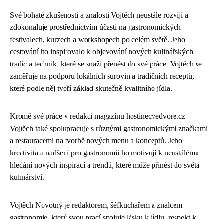
Své bohaté zkušenosti a znalosti Vojtěch neustále rozvíjí a
zdokonaluje prostřednictvím účasti na gastronomických
festivalech, kurzech a workshopech po celém světě. Jeho
cestování ho inspirovalo k objevování nových kulinářských
tradic a technik, které se snaží přenést do své práce. Vojtěch se
zaměřuje na podporu lokálních surovin a tradičních receptů,
které podle něj tvoří základ skutečně kvalitního jídla.
Kromě své práce v redakci magazínu hostinecvedvore.cz
Vojtěch také spolupracuje s různými gastronomickými značkami
a restauracemi na tvorbě nových menu a konceptů. Jeho
kreativita a nadšení pro gastronomii ho motivují k neustálému
hledání nových inspirací a trendů, které může přinést do světa
kulinářství.
Vojtěch Novotný je redaktorem, šéfkuchařem a znalcem
gastronomie, který svou prací spojuje lásku k jídlu, respekt k